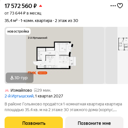
17 572 560
₽
от 73 644 ₽ в месяц
35,4 м²
1-комн. квартира
2 этаж из 30
новостройка
3D-тур
Измайлово
29 мин.
2-й Иртышский
, 1 квартал 2027
В районе Гольяново продаётся 1-комнатная квартира квартира
площадью 35.4 кв. м на 2 этаже 30 этажного дома (корпус,
секция) в проекте ПИК «2-й Иртышский». Удобное
расположение 25 минут пешком до станции метро
Позвонить
Позвоните мне
«Черкизовская» 14 минут на автомобиле до