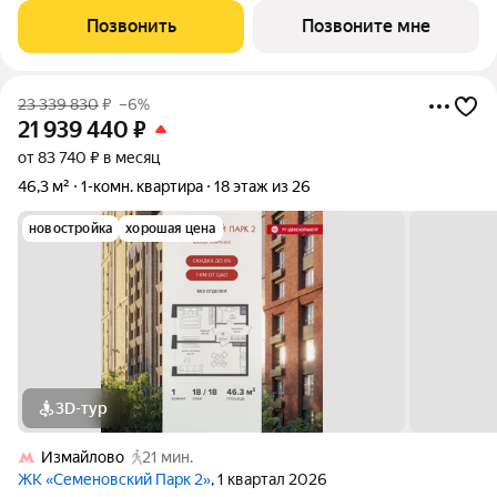
компенсации Банку
Позвонить
Позвоните мне
23 339 830
₽
–6%
21 939 440
₽
от 83 740 ₽ в месяц
46,3 м²
1-комн. квартира
18 этаж из 26
новостройка
хорошая цена
3D-тур
Измайлово
21 мин.
ЖК «Семеновский Парк 2»
, 1 квартал 2026