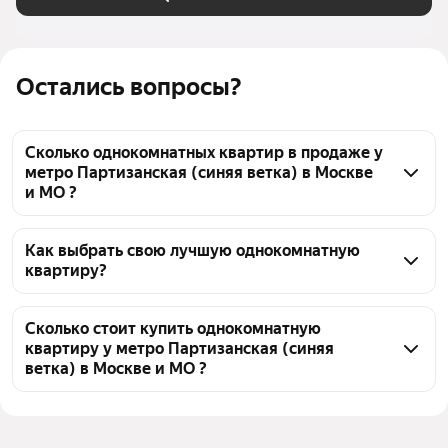
Остались вопросы?
Сколько однокомнатных квартир в продаже у
метро Партизанская (синяя ветка) в Москве
и МО ?
На Яндекс Недвижимости в продаже у метро 
Партизанская (синяя ветка) в Москве и МО 243 
Как выбрать свою лучшую однокомнатную
квартиру?
однокомнатных квартиры 243 объявления от 
застройщиков
Чтобы купить 1-комнатную квартиру в новостройке 
у метро Партизанская (синяя ветка), 
Сколько стоит купить однокомнатную
квартиру у метро Партизанская (синяя
воспользуйтесь тепловой картой для оценки 
ветка) в Москве и МО ?
инфраструктуры и транспортной доступности в 
выбранном районе у метро Партизанская (синяя 
Цена за квадратный метр
377 000 — 750 000 ₽
ветка) в Москве и МО
Площадь
30 — 78 м²