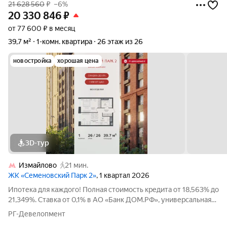
21 628 560
₽
–6%
20 330 846
₽
от 77 600 ₽ в месяц
39,7 м²
1-комн. квартира
26 этаж из 26
новостройка
хорошая цена
3D-тур
Измайлово
21 мин.
ЖК «Семеновский Парк 2»
, 1 квартал 2026
Ипотека для каждого! Полная стоимость кредита от 18,563% до
21,349%. Ставка от 0,1% в АО «Банк ДОМ.РФ», универсальная
лицензия Банка России №2312 от 19.12.2018. В первые 12
РГ-Девелопмент
месяцев ставка устанавливается при наличии документа о