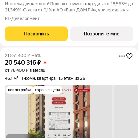
Ипотека для каждого! Полная стоимость кредита от 18,563% до
21,349%. Ставка от 0,1% в АО «Банк ДОМ.РФ», универсальная
лицензия Банка России №2312 от 19.12.2018. В первые 12
РГ-Девелопмент
месяцев ставка устанавливается при наличии документа о
компенсации Банку
Позвонить
Позвоните мне
21 851 400
₽
–6%
20 540 316
₽
от 78 400 ₽ в месяц
46,1 м²
1-комн. квартира
15 этаж из 26
новостройка
хорошая цена