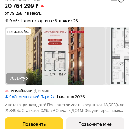
20 764 299
₽
от 79 255 ₽ в месяц
41,9 м²
1-комн. квартира
8 этаж из 26
новостройка
3D-тур
Измайлово
21 мин.
ЖК «Семеновский Парк 2»
, 1 квартал 2026
Ипотека для каждого! Полная стоимость кредита от 18,563% до
21,349%. Ставка от 0,1% в АО «Банк ДОМ.РФ», универсальная
лицензия Банка России №2312 от 19.12.2018. В первые 12
месяцев ставка устанавливается при наличии документа о
Позвонить
Позвоните мне
компенсации Банку