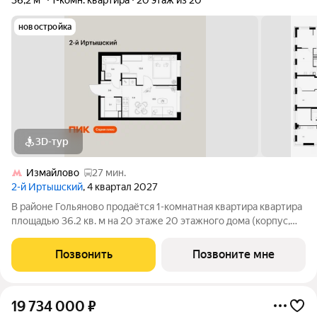
36,2 м²
1-комн. квартира
20 этаж из 20
новостройка
3D-тур
Измайлово
27 мин.
2-й Иртышский
, 4 квартал 2027
В районе Гольяново продаётся 1-комнатная квартира квартира
площадью 36.2 кв. м на 20 этаже 20 этажного дома (корпус,
секция) в проекте ПИК «2-й Иртышский». Удобное
расположение 25 минут пешком до станции метро
Позвонить
Позвоните мне
«Черкизовская» 14 минут на автомобиле до
19 734 000
₽