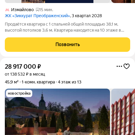
Измайлово
15 мин.
ЖК «Зиккурат Преображенский»
, 3 квартал 2028
Продаётся квартира с 1 спальней общей площадью 38,1 м,
высотой потолков 3,6 м. Квартира находится на 10 этаже в
элитном ЖК «Зиккурат Преображенский». Премиальный дом
«Зиккурат Преображенский» расположен в тихом зелёном
Позвонить
районе, где сохранилась
28 917 000
₽
от 138 532 ₽ в месяц
45,9 м²
1-комн. квартира
4 этаж из 13
новостройка