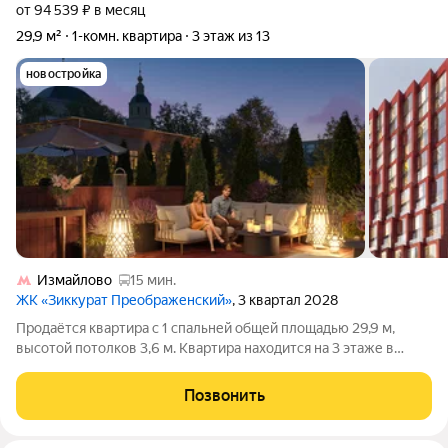
от 94 539 ₽ в месяц
29,9 м²
1-комн. квартира
3 этаж из 13
новостройка
Измайлово
15 мин.
ЖК «Зиккурат Преображенский»
, 3 квартал 2028
Продаётся квартира с 1 спальней общей площадью 29,9 м,
высотой потолков 3,6 м. Квартира находится на 3 этаже в
элитном ЖК «Зиккурат Преображенский». Премиальный дом
«Зиккурат Преображенский» расположен в тихом зелёном
Позвонить
районе, где сохранилась