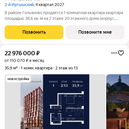
2-й Иртышский
, 4 квартал 2027
В районе Гольяново продаётся 1-комнатная квартира квартира
площадью 38.6 кв. м на 2 этаже 20 этажного дома (корпус,
секция) в проекте ПИК «2-й Иртышский». Удобное
расположение 25 минут пешком до станции метро
Позвонить
Позвоните мне
«Черкизовская» 14 минут на автомобиле до
22 976 000
₽
от 110 070 ₽ в месяц
35,9 м²
1-комн. квартира
2 этаж из 13
новостройка