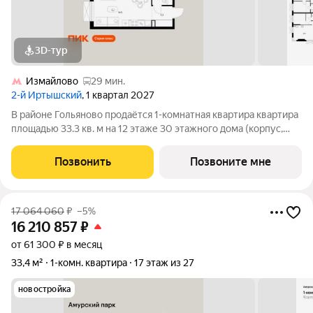
3D-тур
Измайлово
29 мин.
2-й Иртышский
, 1 квартал 2027
В районе Гольяново продаётся 1-комнатная квартира квартира
площадью 33.3 кв. м на 12 этаже 30 этажного дома (корпус,
секция) в проекте ПИК «2-й Иртышский». Удобное
расположение 25 минут пешком до станции метро
Позвонить
Позвоните мне
«Черкизовская» 14 минут на автомобиле до
17 064 060
₽
–5%
16 210 857
₽
от 61 300 ₽ в месяц
33,4 м²
1-комн. квартира
17 этаж из 27
новостройка