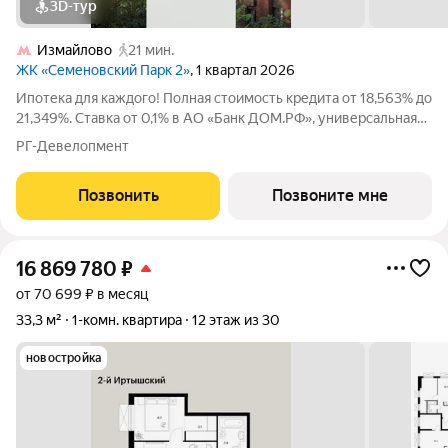
3D-тур
Измайлово
21 мин.
ЖК «Семеновский Парк 2»
, 1 квартал 2026
Ипотека для каждого! Полная стоимость кредита от 18,563% до
21,349%. Ставка от 0,1% в АО «Банк ДОМ.РФ», универсальная
лицензия Банка России №2312 от 19.12.2018. В первые 12
РГ-Девелопмент
месяцев ставка устанавливается при наличии документа о
компенсации Банку
Позвонить
Позвоните мне
16 869 780
₽
от 70 699 ₽ в месяц
33,3 м²
1-комн. квартира
12 этаж из 30
новостройка