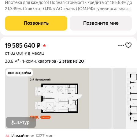
Ипотека для каждого! Полная стоимость кредита от 18,563% до
21,349%. Ставка от 0,1% в АО «Банк ДОМ.РФ», универсальная
лицензия Банка России №2312 от 19.12.2018. В первые 12
месяцев ставка устанавливается при наличии документа о
Позвонить
Позвоните мне
компенсации Банку
19 585 640
₽
от 82 081 ₽ в месяц
38,6 м²
1-комн. квартира
2 этаж из 20
новостройка
3D-тур
Измайлово
27 мин.