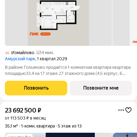
Измайлово
14 мин.
Амурский парк
, 1 квартал 2029
В районе Гольяново продаётся 1-комнатная квартира квартира
площадью33.4 на 17 этаже 27 этажного дома (4.5 корпус, 6
секция) в проекте ПИК «Амурский парк». Удобное
расположение 10 минут пешком до станции метро
Позвонить
Позвоните мне
«Черкизовская» и МЦК «Локомотив». 15
23 692 500
₽
от 113 503 ₽ в месяц
35,1 м²
1-комн. квартира
5 этаж из 13