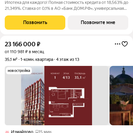
Ипотека для каждого! Полная стоимость кредита от 18,563% до
21,349%. Ставка от 0,1% в АО «Банк ДОМ.РФ», универсальная
лицензия Банка России №2312 от 19.12.2018. В первые 12
месяцев ставка устанавливается при наличии документа о
Позвонить
Позвоните мне
компенсации Банку
23 166 000
₽
от 110 981 ₽ в месяц
35,1 м²
1-комн. квартира
4 этаж из 13
новостройка
Измайлово
15 мин.