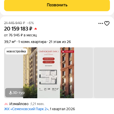
«Зиккурат Преображенский» расположен в тихом зелёном
Позвонить
районе, где сохранилась
21 445 940
₽
–6%
20 159 183
₽
от 76 945 ₽ в месяц
39,7 м²
1-комн. квартира
21 этаж из 26
новостройка
3D-тур
Измайлово
21 мин.
ЖК «Семеновский Парк 2»
, 1 квартал 2026