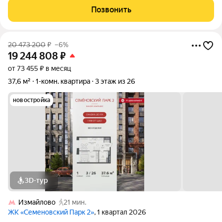
«Зиккурат Преображенский» расположен в тихом зелёном
Позвонить
районе, где сохранилась
20 473 200
₽
–6%
19 244 808
₽
от 73 455 ₽ в месяц
37,6 м²
1-комн. квартира
3 этаж из 26
новостройка
3D-тур
Измайлово
21 мин.
ЖК «Семеновский Парк 2»
, 1 квартал 2026