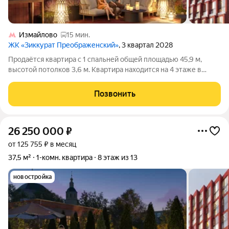
Измайлово
15 мин.
ЖК «Зиккурат Преображенский»
, 3 квартал 2028
Продаётся квартира с 1 спальней общей площадью 45,9 м,
высотой потолков 3,6 м. Квартира находится на 4 этаже в
элитном ЖК «Зиккурат Преображенский». Премиальный дом
«Зиккурат Преображенский» расположен в тихом зелёном
Позвонить
районе, где сохранилась
26 250 000
₽
от 125 755 ₽ в месяц
37,5 м²
1-комн. квартира
8 этаж из 13
новостройка