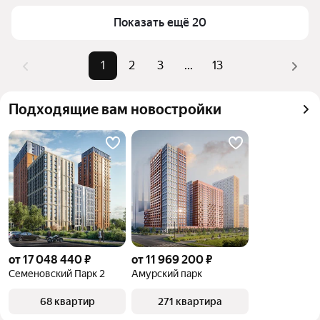
Для легкого выбора подходящей квартиры в 
Самый дорогой объект
41,39 млн ₽
Показать ещё 20
верхней части страницы есть самые частые 
комбинации фильтров, например «» или «»
Помимо удобной сортировки по цене продажи вы 
1
2
3
...
13
можете отсортировать результаты по стоимости 
квадратного метра или площади
Подходящие вам новостройки
от 17 048 440 ₽
от 11 969 200 ₽
Семеновский Парк 2
Амурский парк
68 квартир
271 квартира