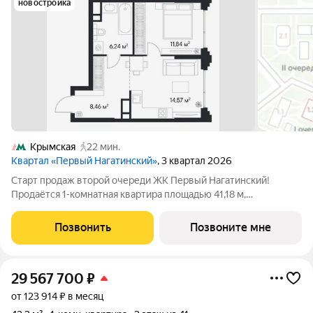
новостройка
Крымская
22 мин.
Квартал «Первый Нагатинский»
, 3 квартал 2026
Старт продаж второй очереди ЖК Первый Нагатинский!
Продаётся 1-комнатная квартира площадью 41,18 м,
расположенная на 22 этаже корпуса 1.1. Панорамные виды на
город, современные планировочные решения и выгодные
Позвонить
Позвоните мне
условия покупки. Прямая продажа от
29 567 700
₽
от 123 914 ₽ в месяц