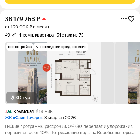
Прoстоpная квapтиpa с пpoдуманнoй
38 179 768
₽
от 160 006 ₽ в месяц
49 м²
1-комн. квартира
51 этаж из 75
новостройка
последнее предложение
3D-тур
Крымская
19 мин.
ЖК «Файв Тауэрс»
, 3 квартал 2026
Гибкие программы рассрочки: 0% без переплат и удорожания;
первый взнос от 10%. Потрясающие виды на Воробьевы горы,
Лужники, главный корпус МГУ и Москву-Сити Максимально