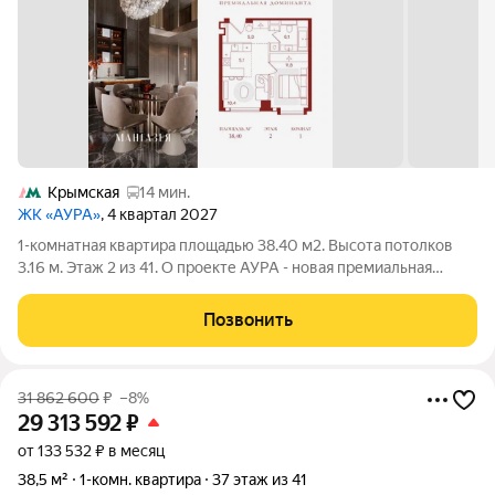
Крымская
14 мин.
ЖК «АУРА»
, 4 квартал 2027
1-комнатная квартира площадью 38.40 м2. Высота потолков
3.16 м. Этаж 2 из 41. О проекте АУРА - новая премиальная
доминанта Москвы в 10 минутах от Садового кольца. Проект
состоит из 42-этажной Бронзовой башни и 41-этажной
Позвонить
Серебряной. Рядом расположены
31 862 600
₽
–8%
29 313 592
₽
от 133 532 ₽ в месяц
38,5 м²
1-комн. квартира
37 этаж из 41