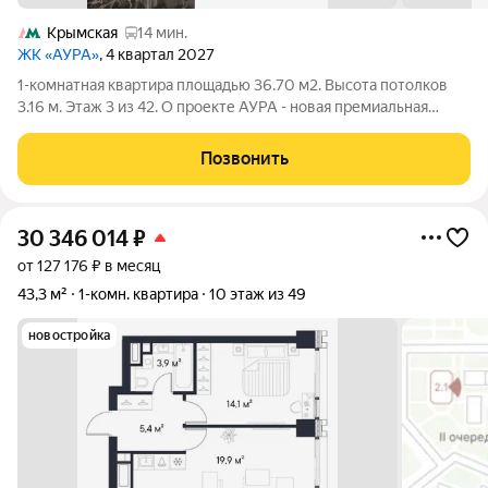
Крымская
14 мин.
ЖК «АУРА»
, 4 квартал 2027
1-комнатная квартира площадью 36.70 м2. Высота потолков
3.16 м. Этаж 3 из 42. О проекте АУРА - новая премиальная
доминанта Москвы в 10 минутах от Садового кольца. Проект
состоит из 42-этажной Бронзовой башни и 41-этажной
Позвонить
Серебряной. Рядом расположены
30 346 014
₽
от 127 176 ₽ в месяц
43,3 м²
1-комн. квартира
10 этаж из 49
новостройка