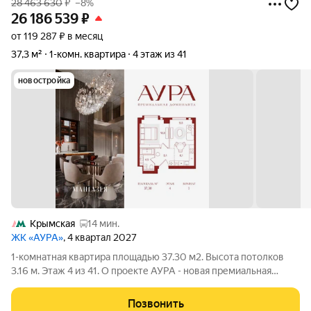
28 463 630
₽
–8%
26 186 539
₽
от 119 287 ₽ в месяц
37,3 м²
1-комн. квартира
4 этаж из 41
новостройка
Крымская
14 мин.
ЖК «АУРА»
, 4 квартал 2027
1-комнатная квартира площадью 37.30 м2. Высота потолков
3.16 м. Этаж 4 из 41. О проекте АУРА - новая премиальная
доминанта Москвы в 10 минутах от Садового кольца. Проект
состоит из 42-этажной Бронзовой башни и 41-этажной
Позвонить