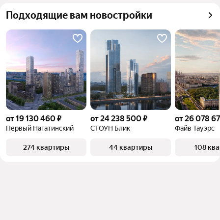
квадратного метра или площади
Подходящие вам новостройки
от 19 130 460 ₽
от 24 238 500 ₽
от 26 078 67
Первый Нагатинский
СТОУН Блик
Файв Тауэрс
274 квартиры
44 квартиры
108 кв