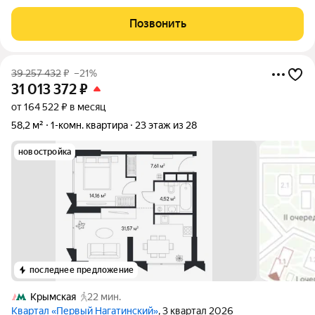
Квартира полностью готова к комфортному проживанию.
Выполнен качественный современный ремонт, вся мебель и
Позвонить
техника остаются новым
39 257 432
₽
–21%
31 013 372
₽
от 164 522 ₽ в месяц
58,2 м²
1-комн. квартира
23 этаж из 28
новостройка
последнее предложение
Крымская
22 мин.
Квартал «Первый Нагатинский»
, 3 квартал 2026