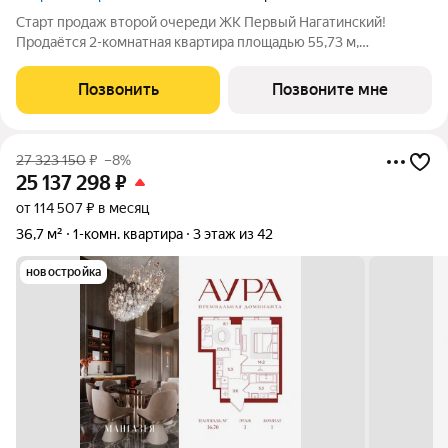
Старт продаж второй очереди ЖК Первый Нагатинский!
Продаётся 2-комнатная квартира площадью 55,73 м,
расположенная на 23 этаже корпуса 1.1. Панорамные виды на
город, современные планировочные решения и выгодные
Позвонить
Позвоните мне
условия покупки. Прямая продажа от
27 323 150
₽
–8%
25 137 298
₽
от 114 507 ₽ в месяц
36,7 м²
1-комн. квартира
3 этаж из 42
новостройка