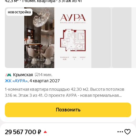
42,3 м²
1-комн. квартира
3 этаж из 41
новостройка
Крымская
14 мин.
ЖК «АУРА»
, 4 квартал 2027
1-комнатная квартира площадью 42.30 м2. Высота потолков
3.16 м. Этаж 3 из 41. О проекте АУРА - новая премиальная
доминанта Москвы в 10 минутах от Садового кольца. Проект
состоит из 42-этажной Бронзовой башни и 41-этажной
Позвонить
Серебряной. Рядом расположены
29 567 700
₽