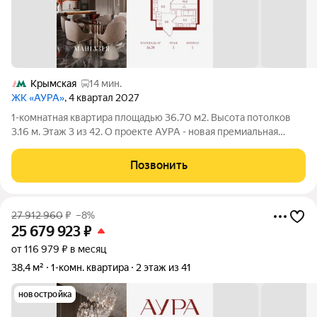
Крымская
14 мин.
ЖК «АУРА»
, 4 квартал 2027
1-комнатная квартира площадью 36.70 м2. Высота потолков
3.16 м. Этаж 3 из 42. О проекте АУРА - новая премиальная
доминанта Москвы в 10 минутах от Садового кольца. Проект
состоит из 42-этажной Бронзовой башни и 41-этажной
Позвонить
Серебряной. Рядом расположены
27 912 960
₽
–8%
25 679 923
₽
от 116 979 ₽ в месяц
38,4 м²
1-комн. квартира
2 этаж из 41
новостройка