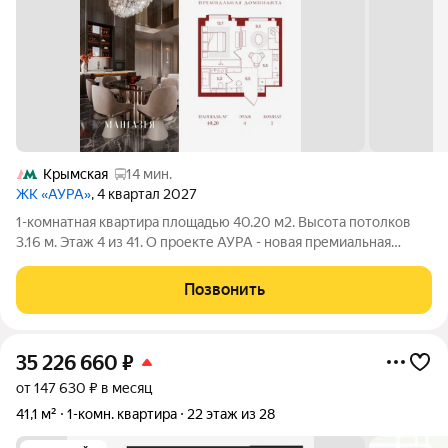
Крымская
14 мин.
ЖК «АУРА»
, 4 квартал 2027
1-комнатная квартира площадью 40.20 м2. Высота потолков
3.16 м. Этаж 4 из 41. О проекте АУРА - новая премиальная
доминанта Москвы в 10 минутах от Садового кольца. Проект
состоит из 42-этажной Бронзовой башни и 41-этажной
Позвонить
Серебряной. Рядом расположены
35 226 660
₽
от 147 630 ₽ в месяц
41,1 м²
1-комн. квартира
22 этаж из 28