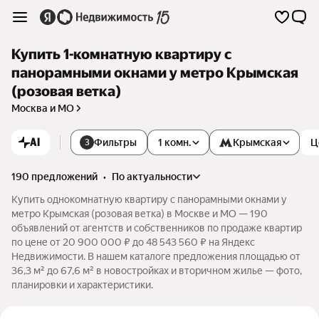
Купить 1-комнатную квартиру с
панорамными окнами у метро Крымская
(розовая ветка)
Москва и МО
AI
Фильтры
1 комн.
Крымская
Ц
3
190 предложений
•
по актуальности
Купить однокомнатную квартиру с панорамными окнами у
метро Крымская (розовая ветка) в Москве и МО — 190
объявлений от агентств и собственников по продаже квартир
по цене от 20 900 000 ₽ до 48 543 560 ₽ на Яндекс
Недвижимости. В нашем каталоге предложения площадью от
36,3 м² до 67,6 м² в новостройках и вторичном жилье — фото,
планировки и характеристики.