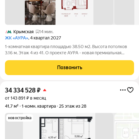
Крымская
14 мин.
ЖК «АУРА»
, 4 квартал 2027
1-комнатная квартира площадью 38.50 м2. Высота потолков
3.16 м. Этаж 4 из 41. О проекте АУРА - новая премиальная
доминанта Москвы в 10 минутах от Садового кольца. Проект
состоит из 42-этажной Бронзовой башни и 41-этажной
Позвонить
Серебряной. Рядом расположены
34 334 528
₽
от 143 891 ₽ в месяц
41,7 м²
1-комн. квартира
25 этаж из 28
новостройка