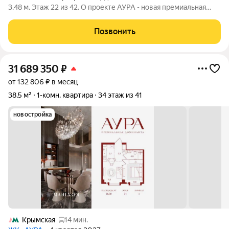
3.48 м. Этаж 22 из 42. О проекте АУРА - новая премиальная
доминанта Москвы в 10 минутах от Садового кольца. Проект
состоит из 42-этажной Бронзовой башни и 41-этажной
Позвонить
Серебряной. Рядом
31 689 350
₽
от 132 806 ₽ в месяц
38,5 м²
1-комн. квартира
34 этаж из 41
новостройка
Крымская
14 мин.