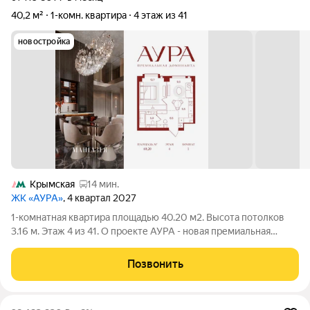
40,2 м²
1-комн. квартира
4 этаж из 41
новостройка
Крымская
14 мин.
ЖК «АУРА»
, 4 квартал 2027
1-комнатная квартира площадью 40.20 м2. Высота потолков
3.16 м. Этаж 4 из 41. О проекте АУРА - новая премиальная
доминанта Москвы в 10 минутах от Садового кольца. Проект
состоит из 42-этажной Бронзовой башни и 41-этажной
Позвонить
Серебряной. Рядом расположены