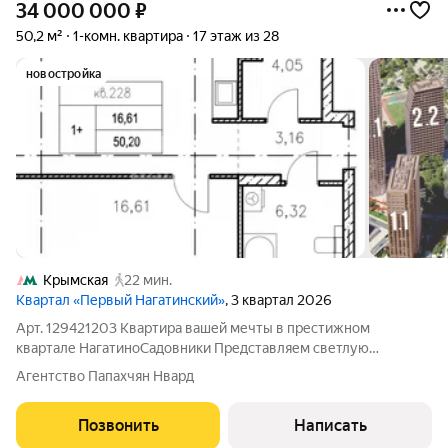
34 000 000
₽
50,2 м²
1-комн. квартира
17 этаж из 28
новостройка
Крымская
22 мин.
Квартал «Первый Нагатинский»
, 3 квартал 2026
Арт. 129421203 Квартира вашей мечты в престижном
квартале НагатиноСадовники Представляем светлую
квартиру площадью 50,2 кв. м на 17м этаже с панорамным
Агентство Папахчян Нвард
видом на город и продуманной планировкой:просторная
спальня (16,61 кв. м); уютная кухнягостиная
Позвонить
Написать