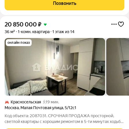
самых удобных районов Москвы. Это отличный вариант как
Позвонить
для собственного проживания, так
20 850 000
₽
36 м²
1-комн. квартира
1 этаж из 14
онлайн показ
Красносельская
19 мин.
Москва
,
Малая Почтовая улица
,
5/12с1
Код объекта: 2087031. СРОЧНАЯ ПРОДАЖА просторной,
светлой квартиры с хорошим ремонтом в 5-ти минутах ходьбы
от метро Бауманская и 15 минут до Красносельской. Отличное