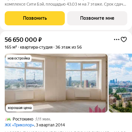
комплексе Сити Бэй, площадью 43.03 м на 7 этаже. Срок сдачи
3 квартал 2025 года. Концепция жилого комплекса Сити Бэй -
настоящий город в городе с отлично развитой
Позвонить
Позвоните мне
инфраструктурой и собственной
56 650 000
₽
165 м²
квартира-студия
36 этаж из 56
новостройка
хорошая цена
Ростокино
11 мин.
ЖК «Триколор»
, 3 квартал 2014