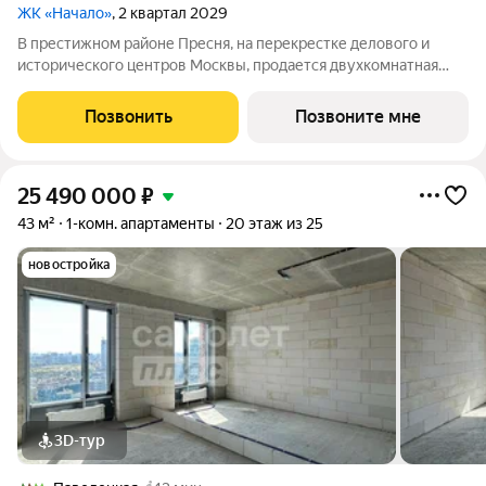
ЖК «Начало»
, 2 квартал 2029
В престижном районе Пресня, на перекрестке делового и
исторического центров Москвы, продается двухкомнатная
квартира площадью 89.20 кв. м без отделки. Квартира
находится на 8 этаже 24-этажного дома, в новом элитном
Позвонить
Позвоните мне
жилом комплексе «Начало» от
25 490 000
₽
43 м²
1-комн. апартаменты
20 этаж из 25
новостройка
3D-тур