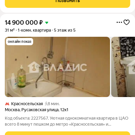
Позвонить
14 900 000
₽
31 м²
1-комн. квартира
5 этаж из 5
онлайн показ
Красносельская
8 мин.
Москва
,
Русаковская улица
,
12к1
Код объекта: 2227567. Уютная однокомнатная квартира в ЦАО
всего 8 минут пешком до метро «Красносельская» и
«Сокольники». Предлагается светлая квартира в одном из