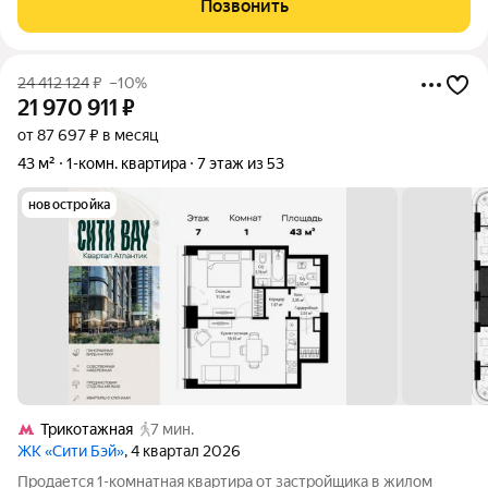
Позвонить
панорама горизонт
24 412 124
₽
–10%
21 970 911
₽
от 87 697 ₽ в месяц
43 м²
1-комн. квартира
7 этаж из 53
новостройка
Трикотажная
7 мин.
ЖК «Сити Бэй»
, 4 квартал 2026
Продается 1-комнатная квартира от застройщика в жилом