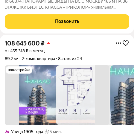
Id 66374. ПАНОРАМНЫЕ ВИДЫ НА ВСЮ МОСКВУ 165 м НА 36
ЭТАЖЕ ЖК БИЗНЕС-КЛАССА «ТРИКОЛОР» Уникальная
квартира со свободной планировкой площадью 165 м в одном
из лучших корпусов жилого комплекса бизнес-класса
Позвонить
«Триколор». Расположена на 36-м этаже
108 645 600
₽
от 455 318 ₽ в месяц
89,2 м²
2-комн. квартира
8 этаж из 24
новостройка
Улица 1905 года
15 мин.