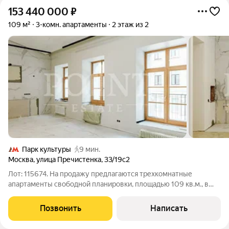
153 440 000
₽
109 м²
3-комн. апартаменты
2 этаж из 2
Парк культуры
9 мин.
Москва
,
улица Пречистенка
,
33/19с2
Лот: 115674. На продажу предлагаются трехкомнатные
апартаменты свободной планировки, площадью 109 кв.м., в
историческом центре столицы. Возможная планировка: кухня-
гостиная, две спальни, одна из которых со своим санузлом,
Позвонить
Написать
кладовая, раздельный