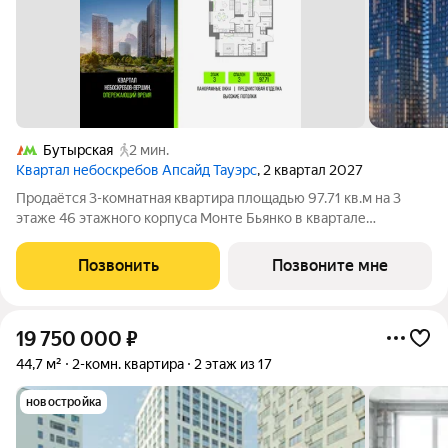
Бутырская
2 мин.
Квартал небоскребов Апсайд Тауэрс
, 2 квартал 2027
Продаётся 3-комнатная квартира площадью 97.71 кв.м на 3
этаже 46 этажного корпуса Монте Бьянко в квартале
небоскребов «Апсайд Тауэрс». В квартире предчистовая
отделка,с видом на Бизнес-парк Останкино, прогулочный
Позвонить
Позвоните мне
бульвар, детский сад, школу,
19 750 000
₽
44,7 м²
2-комн. квартира
2 этаж из 17
новостройка