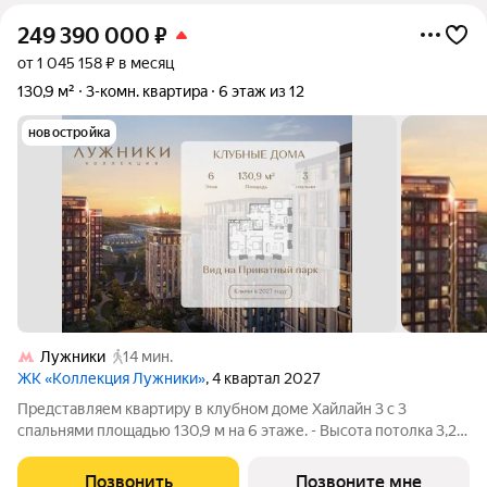
249 390 000
₽
от 1 045 158 ₽ в месяц
130,9 м²
3-комн. квартира
6 этаж из 12
новостройка
Лужники
14 мин.
ЖК «Коллекция Лужники»
, 4 квартал 2027
Представляем квартиру в клубном доме Хайлайн 3 с 3
спальнями площадью 130,9 м на 6 этаже. - Высота потолка 3,25
м - Просторная кухня-столовая - Панорамные окна - Угловое
остекление - Вид на Приватный парк ТОЛЬКО ДО 31 АВГУСТА
Позвонить
Позвоните мне