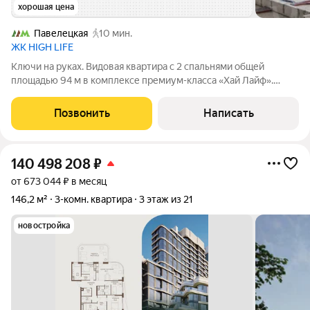
хорошая цена
Павелецкая
10 мин.
ЖК HIGH LIFE
Ключи на руках. Видовая квартира с 2 спальнями общей
площадью 94 м в комплексе премиум-класса «Хай Лайф».
Квартира без отделки расположена на 28 этаже в корпусе К1.
Свободная планировка позволяет организовать пространство
Позвонить
Написать
по собственному усмотрению.
140 498 208
₽
от 673 044 ₽ в месяц
146,2 м²
3-комн. квартира
3 этаж из 21
новостройка