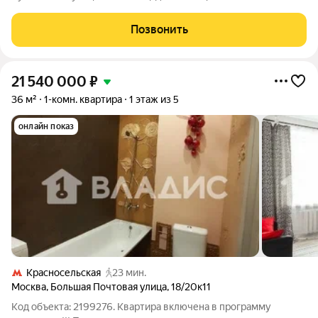
кухня 6 кв.м) + балкон. Преимущества: Современный ремонт,
стеклопакеты, ж/д дверь, интернет. Совмещенный санузел.
Позвонить
Расположение: Метро: 7
21 540 000
₽
36 м²
1-комн. квартира
1 этаж из 5
онлайн показ
Красносельская
23 мин.
Москва
,
Большая Почтовая улица
,
18/20к11
Код объекта: 2199276. Квартира включена в программу