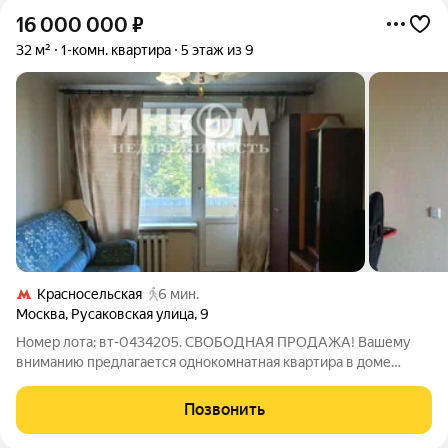
16 000 000
₽
32 м²
1-комн. квартира
5 этаж из 9
Красносельская
6 мин.
Москва
,
Русаковская улица
,
9
Номер лота: вт-0434205. СВОБОДНАЯ ПРОДАЖА! Вашему
вниманию предлагается однокомнатная квартира в доме
серии II-18 (модификация II-18-01/09 МИБ) в Красносельском
районе ЦАО. Квартира в хорошем состоянии. Санузел
Позвонить
совмещённый. Балкон остеклён. Окна