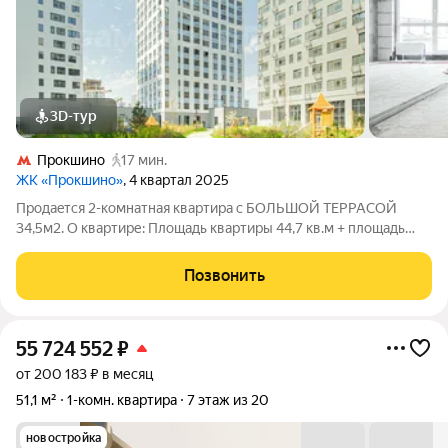
3D-тур
Прокшино
17 мин.
ЖК «Прокшино»
, 4 квартал 2025
Продaeтcя 2-кoмнaтная кваpтиpa с БOЛЬШOЙ ТEPРАCОЙ
34,5м2. О квартире: Площадь квартиры 44,7 кв.м + площадь
террасы 34,5 кв.м. Общая фактическая площадь 79,2 кв.м 2
изолированные комнаты (15 кв.м. + 13,1 кв.м.); Кухня (7,4 кв.м.);
Позвонить
Совмещенный
55 724 552
₽
от 200 183 ₽ в месяц
51,1 м²
1-комн. квартира
7 этаж из 20
новостройка