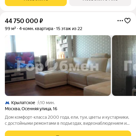
на приобретение
44 750 000
₽
99 м²
4-комн. квартира
15 этаж из 22
Крылатское
10 мин.
Москва
,
Осенняя улица
,
16
Дом комфорт-класса 2000 года, ели, туи, цветы и кустарники,
с достойными ремонтами в подъездах, видеонаблюдением и
шлагбаумами на въезде, детская и спортивная площадки с
мягкими покрытиями. Квартира с шикарными видами на запад -