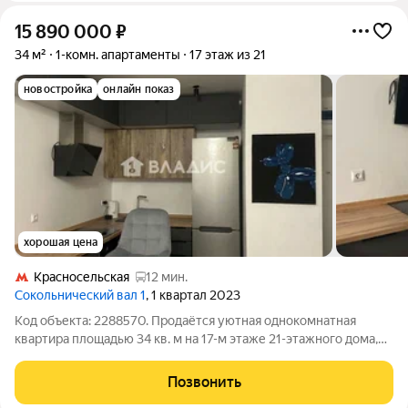
15 890 000
₽
34 м²
1-комн. апартаменты
17 этаж из 21
новостройка
онлайн показ
хорошая цена
Красносельская
12 мин.
Сокольнический вал 1
, 1 квартал 2023
Код объекта: 2288570. Продаётся уютная однокомнатная
квартира площадью 34 кв. м на 17-м этаже 21-этажного дома,
построенного в 2023 году. Дом монолитной постройки
расположен по адресу: улица Сокольнический Вал, 1. В
Позвонить
квартире выполнен евроремонт, что