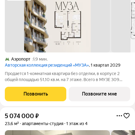
Аэропорт
9 мин.
Авторская коллекция резиденций «МУЗА»
, 1 квартал 2029
Продается 1-комнатная квартира без отделки, в корпусе 2
общей площадью 51,10 кв.м. на 7 этаже. Всего в МУЗЕ 309
лотов площадью от 37 до 250 м, большинство с балконами и
террасами. Высота потолков от 3,5 до 4,65 м. Эксклюзивные
Позвонить
Позвоните мне
форматы: Пентхаусы
5 074 000
₽
23,6 м²
апартаменты-студия
1 этаж из 4