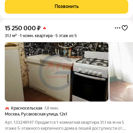
решение для инвестиции. Остается вся мебель и бытовая
Позвонить
техника (ЗАЕЗЖАЙ И ЖИВИ).
15 250 000
₽
31,1 м²
1-комн. квартира
5 этаж из 5
Красносельская
8 мин.
Москва
,
Русаковская улица
,
12к1
Арт. 133248147 Продается 1-комнатная квартира 31.1 кв м на 5
этаже 5-этажного кирпичного дома в пешей доступности от