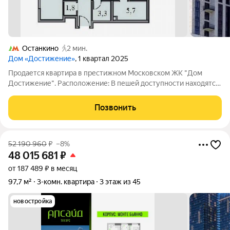
Останкино
2 мин.
Дом «Достижение»
, 1 квартал 2025
Продается квартира в престижном Московском ЖК "Дом
Достижение". Расположение: В пешей доступности находятся
школы и детские сады, что особенно важно для семей с
детьми. Рядом также расположены магазины, где можно
Позвонить
приобрести всё необходимое. До метро
52 190 960
₽
–8%
48 015 681
₽
от 187 489 ₽ в месяц
97,7 м²
3-комн. квартира
3 этаж из 45
новостройка