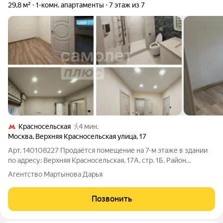
29,8 м²
1-комн. апартаменты
7 этаж из 7
Красносельская
4 мин.
Москва
,
Верхняя Красносельская улица
,
17
Арт. 140108227 Продаётся помещение на 7-м этаже в здании
по адресу: Верхняя Красносельская, 17А, стр. 1Б. Район
Красносельский, центр Москвы. До метро «Красносельская»
Агентство Мартынова Дарья
идти 4 минуты. Рядом три вокзала (5 минут на машине), выезд
на ТТК. Место
Позвонить