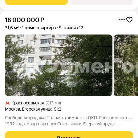
дома через пульт. Много свободных
18 000 000
₽
31,6 м²
1-комн. квартира
9 этаж из 12
Красносельская
13 мин.
Москва
,
Егерская улица
,
5к2
Свободная продажа!Полная стоимость в ДКП. Собственность с
1992 года. Напротив парк Сокольники, Егерский пруд с
прогулочной зоной.