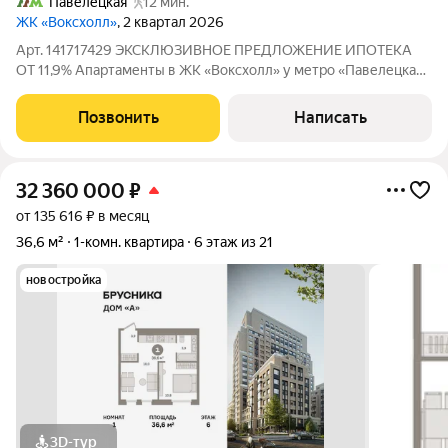
Павелецкая
12 мин.
ЖК «Воксхолл»
, 2 квартал 2026
Арт. 141717429 ЭКСКЛЮЗИВНОЕ ПРЕДЛОЖЕНИЕ ИПОТЕКА
ОТ 11,9% Апартаменты в ЖК «Воксхолл» у метро «Павелецкая»
Просторная евродвушка площадью 43 м на 20-м этаже
современного 25-этажного жилого комплекса. Панорамный
Позвонить
Написать
вид на Москву, потолки высотой 3,2 м и
32 360 000
₽
от 135 616 ₽ в месяц
36,6 м²
1-комн. квартира
6 этаж из 21
новостройка
3D-тур