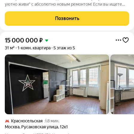
уютно живи" с абсолютно новым ремонтом! Если вы ищете
решение квартирного вопроса или выгодные инвестиции, а не
"муки творчества" с ремонтом и строительными бригадами,
Позвонить
вас очарует квартира,
15 000 000
₽
31 м²
1-комн. квартира
5 этаж из 5
Красносельская
8 мин.
Москва
,
Русаковская улица
,
12к1