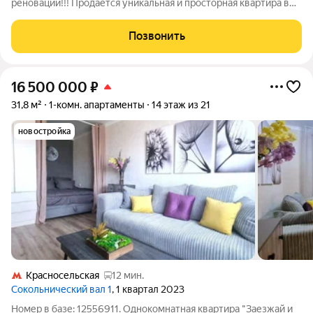
реновации!!! Продается уникальная и просторная квартира в
самом сердце Москвы, расположенная на Большой Почтовой
улице. Эта квартира настоящая находка для тех, кто ищет
Позвонить
стильное и функциональное
16 500 000
₽
31,8 м²
1-комн. апартаменты
14 этаж из 21
новостройка
Красносельская
12 мин.
Сокольнический вал 1
, 1 квартал 2023
Номер в базе: 12556911. Однокомнатная квартира "Заезжай и