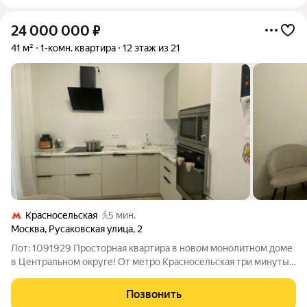
24 000 000
₽
41 м²
1-комн. квартира
12 этаж из 21
Красносельская
5 мин.
Москва
,
Русаковская улица
,
2
Лот: 1091929 Просторная квартира в новом монолитном доме
в Центральном округе! От метро Красносельская три минуты
пешком, все что нужно для комфортной жизни рядом! Новый
дом 2023 года постройки, индивидуальный проект, монолит,
Позвонить
высокие потолки 2,8м.