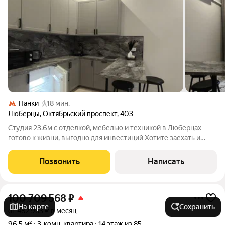
Панки
18 мин.
Люберцы
,
Октябрьский проспект
,
403
Студия 23.6м с отделкой, мебелью и техникой в Люберцах
готово к жизни, выгодно для инвестиций Хотите заехать и
сразу жить без ремонта, без суеты, без лишних трат? Тогда эта
студия в «Октябрьском лофт квартале» (ЛОТ 1071) создана
Позвонить
Написать
именно для вас.
100 709 568
₽
На карте
Сохранить
от 482 983 ₽ в месяц
96,5 м²
3-комн. квартира
14 этаж из 85