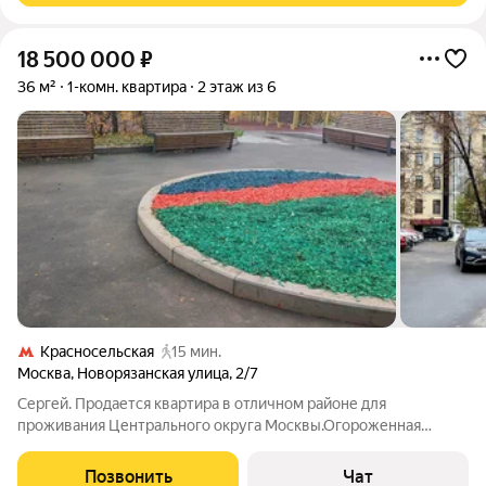
18 500 000
₽
36 м²
1-комн. квартира
2 этаж из 6
Красносельская
15 мин.
Москва
,
Новорязанская улица
,
2/7
Сергей. Продается квартира в отличном районе для
проживания Центрального округа Москвы.Огороженная
территория, шикарный просторный двор для жителей и гостей
дома. Детская площадка, зона отдыха. Въезд на территорию
Позвонить
Чат