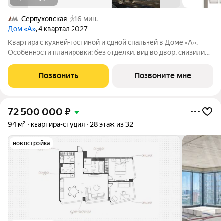
Серпуховская
16 мин.
Дом «А»
, 4 квартал 2027
Квартира с кухней-гостиной и одной спальней в Доме «А».
Особенности планировки: без отделки, вид во двор, снизили
цены до 31.08. Срок сдачи IV кв. 2027 Дом А - проект от
застройщика Брусника располагается на границе с ЦАО, рядом
Позвонить
Позвоните мне
с метро Павелецкая. В
72 500 000
₽
94 м²
квартира-студия
28 этаж из 32
новостройка