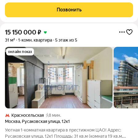
метро Сокольники (6 минут). Комната 19 кв м, кухня 6 кв м,
санузел совмещенный, балкон. Газовая колонка. Квартира
Позвонить
требует ремонта.
15 150 000
₽
31 м²
1-комн. квартира
5 этаж из 5
онлайн показ
Красносельская
8 мин.
Москва
,
Русаковская улица
,
12к1
Уютная 1-комнатная квартира в престижном ЦАО! Адрес:
Русаковская улица, 12к1 Площадь: 31 кв.м (комната 19 кв.м,