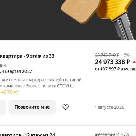
До 100 тыс. ₽
25 745 710
₽
–3%
я квартира · 9 этаж из 33
24 973 338
₽
мин.
от 107 897 ₽ в меся
, 4 квартал 2027
я и светлая квартира с кухней-гостиной
ом комплексе бизнес+ класса СТОУН
одойдет молодым парам и небольшим
 46.70 м².
жен рядом с парком «Сокольники» в
Позвоните мне
1 августа 2026
29 118 120
₽
–3%
 квартира · 12 этаж из 24