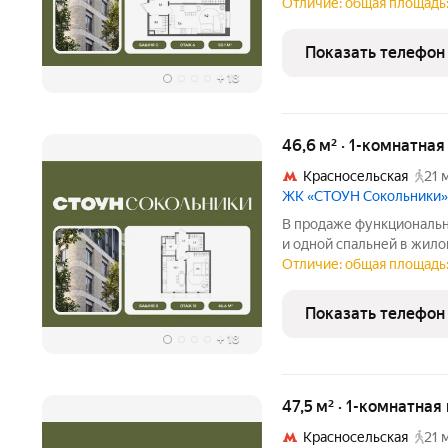
Сокольники. Идеально п
Отличие: общая площадь: 
семьям. Проект располо
пешей доступности от
Показать телефон
+
18
46,6 м² · 1-комнатна
Красносельская
21 
ЖК «СТОУН Сокольники»
В продаже функциональна
и одной спальней в жил
Сокольники. Идеально п
Отличие: общая площадь:
семьям. Проект располо
пешей доступности от
Показать телефон
+
18
47,5 м² · 1-комнатна
Красносельская
21 