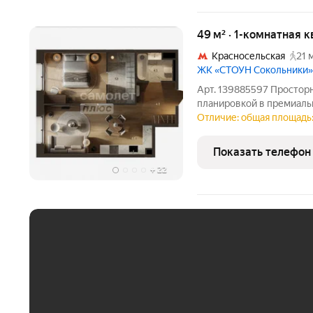
49 м² · 1-комнатная 
Красносельская
21 
ЖК «СТОУН Сокольники»
Арт. 139885597 Просторн
планировкой в премиально
2027) Эксклюзивное пред
Отличие: общая площадь:
через банки партнеров! О квартире Эксклюзивная однокомнатная
квартира
Показать телефон
+
22
ЕЖЕМЕСЯЧНЫЙ ПЛАТЁ