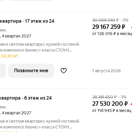
30 069 340
₽
–3%
 квартира · 17 этаж из 24
29 167 259
₽
мин.
от 126 016 ₽ в месяц
, 4 квартал 2027
я и светлая квартира с кухней-гостиной
ом комплексе бизнес+ класса СТОУН
одойдет молодым парам и небольшим
 50.30 м².
жен рядом с парком «Сокольники» в
Позвоните мне
1 августа 2026
28 381 650
₽
–3%
 квартира · 6 этаж из 24
27 530 200
₽
мин.
от 118 943 ₽ в месяц
, 4 квартал 2027
я и светлая квартира с кухней-гостиной
ом комплексе бизнес+ класса СТОУН