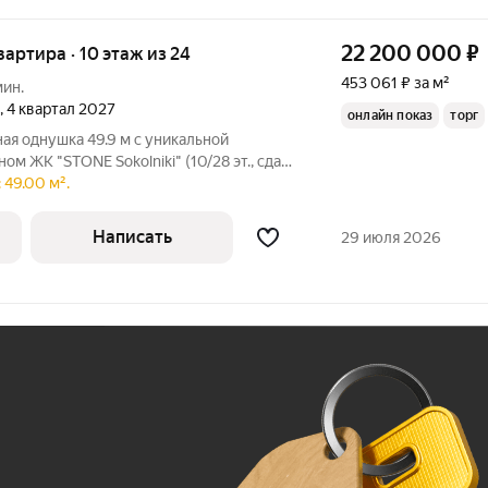
22 200 000
₽
квартира · 10 этаж из 24
453 061 ₽ за м²
мин.
, 4 квартал 2027
онлайн показ
торг
ая однушка 49.9 м с уникальной
м ЖК "STONE Sokolniki" (10/28 эт., сдача
ложение по ипотеке - ставка 11,9%
 49.00 м².
Написать
29 июля 2026
Ж