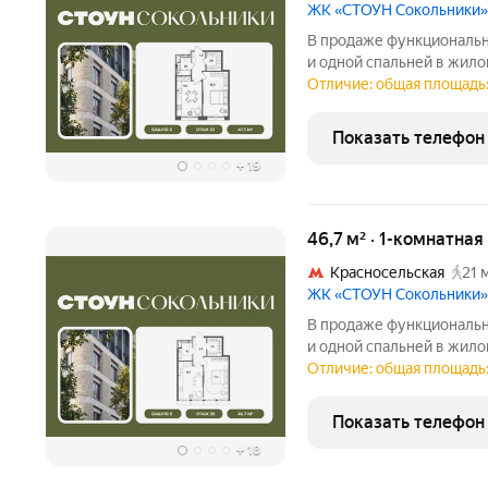
ЖК «СТОУН Сокольники»
В продаже функциональна
и одной спальней в жил
Сокольники. Идеально п
Отличие: общая площадь: 
семьям. Проект располо
пешей доступности от
Показать телефон
+
19
46,7 м² · 1-комнатна
Красносельская
21 
ЖК «СТОУН Сокольники»
В продаже функциональна
и одной спальней в жил
Сокольники. Идеально п
Отличие: общая площадь:
семьям. Проект располо
пешей доступности от
Показать телефон
+
18