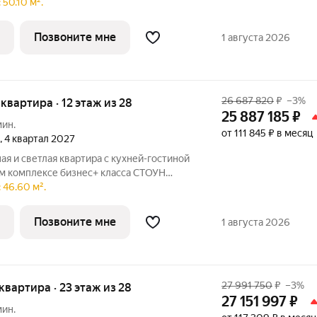
одойдет молодым парам и небольшим
50.10 м².
жен рядом с парком «Сокольники» в
Позвоните мне
1 августа 2026
26 687 820
₽
–3%
я квартира · 12 этаж из 28
25 887 185
₽
мин.
от 111 845 ₽ в месяц
, 4 квартал 2027
я и светлая квартира с кухней-гостиной
ом комплексе бизнес+ класса СТОУН
одойдет молодым парам и небольшим
 46.60 м².
жен рядом с парком «Сокольники» в
Позвоните мне
1 августа 2026
27 991 750
₽
–3%
я квартира · 23 этаж из 28
27 151 997
₽
мин.