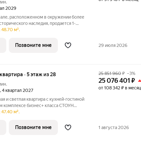
мин.
тал 2029
але, расположенном в окружении более
сторического наследия, продается 1-
адью 48.70 кв. м без отделки. Квартира
 48.70 м².
7-этажного корпуса №2.1 жилого
Позвоните мне
29 июля 2026
25 851 960
₽
–3%
 квартира · 5 этаж из 28
25 076 401
₽
мин.
от 108 342 ₽ в месяц
, 4 квартал 2027
я и светлая квартира с кухней-гостиной
ом комплексе бизнес+ класса СТОУН
одойдет молодым парам и небольшим
47.40 м².
жен рядом с парком «Сокольники» в
Позвоните мне
1 августа 2026