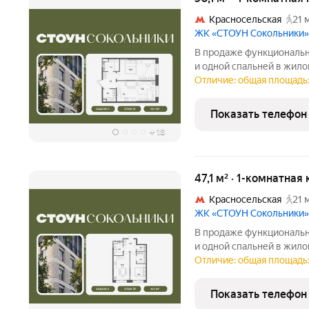
Красносельская
21 
ЖК «СТОУН Сокольники»
В продаже функциональна
и одной спальней в жил
Сокольники. Идеально п
Отличие: общая площадь: 
семьям. Проект располо
пешей доступности от
Показать телефон
+
18
47,1 м² · 1-комнатная
Красносельская
21 
ЖК «СТОУН Сокольники»
В продаже функциональна
и одной спальней в жил
Сокольники. Идеально п
Отличие: общая площадь: 
семьям. Проект располо
пешей доступности от
Показать телефон