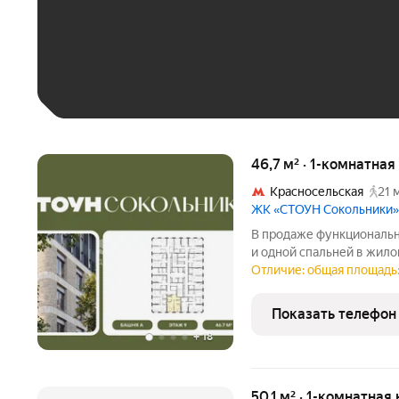
До 30 тыс. ₽
До 50 тыс. ₽
До 70 тыс. ₽
Больше 100 тыс. ₽
46,7 м² · 1-комнатна
Красносельская
21 
ЖК «СТОУН Сокольники»
В продаже функциональна
и одной спальней в жил
Сокольники. Идеально п
Отличие: общая площадь:
семьям. Проект располо
пешей доступности от
Показать телефон
+
18
50,1 м² · 1-комнатная