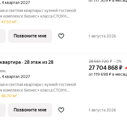
от 117 309 ₽ в месяц
, 4 квартал 2027
я и светлая квартира с кухней-гостиной
ом комплексе бизнес+ класса СТОУН
одойдет молодым парам и небольшим
47.50 м².
жен рядом с парком «Сокольники» в
Позвоните мне
1 августа 2026
28 561 720
₽
–3%
я квартира · 28 этаж из 28
27 704 868
₽
мин.
от 119 698 ₽ в месяц
, 4 квартал 2027
я и светлая квартира с кухней-гостиной
ом комплексе бизнес+ класса СТОУН
одойдет молодым парам и небольшим
 46.70 м².
жен рядом с парком «Сокольники» в
Позвоните мне
1 августа 2026