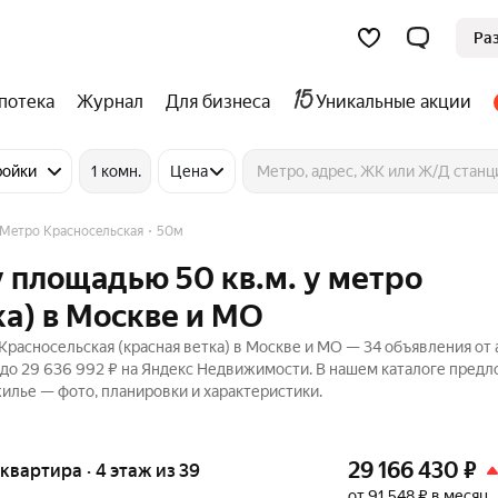
Ра
потека
Журнал
Для бизнеса
Уникальные акции
ройки
1 комн.
Цена
Метро Красносельская
50м
 площадью 50 кв.м. у метро
ка) в Москве и МО
расносельская (красная ветка) в Москве и МО — 34 объявления от 
 до 29 636 992 ₽ на Яндекс Недвижимости. В нашем каталоге пред
жилье — фото, планировки и характеристики.
29 166 430
₽
я квартира · 4 этаж из 39
от 91 548 ₽ в месяц