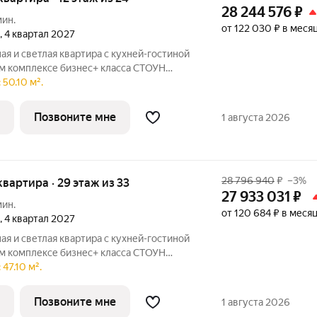
28 244 576
₽
мин.
от 122 030 ₽ в меся
, 4 квартал 2027
я и светлая квартира с кухней-гостиной
ом комплексе бизнес+ класса СТОУН
одойдет молодым парам и небольшим
50.10 м².
жен рядом с парком «Сокольники» в
Позвоните мне
1 августа 2026
28 796 940
₽
–3%
 квартира · 29 этаж из 33
27 933 031
₽
мин.
от 120 684 ₽ в меся
, 4 квартал 2027
я и светлая квартира с кухней-гостиной
ом комплексе бизнес+ класса СТОУН
одойдет молодым парам и небольшим
47.10 м².
жен рядом с парком «Сокольники» в
Позвоните мне
1 августа 2026