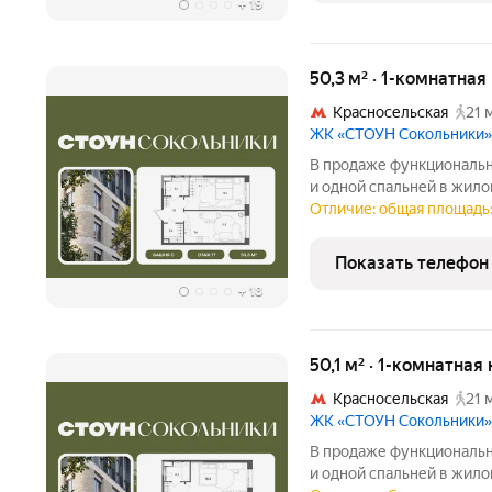
+
19
50,3 м² · 1-комнатная
Красносельская
21 
ЖК «СТОУН Сокольники»
В продаже функциональна
и одной спальней в жил
Сокольники. Идеально п
Отличие: общая площадь:
семьям. Проект располо
пешей доступности от
Показать телефон
+
18
50,1 м² · 1-комнатная
Красносельская
21 
ЖК «СТОУН Сокольники»
В продаже функциональна
и одной спальней в жил