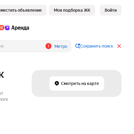
зместить объявление
Моя подборка ЖК
Войти
1
Сохранить поиск
Метро
К
Смотреть на карте
от
логе