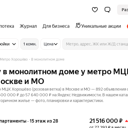
Ра
потека
Журнал
Для бизнеса
Уникальные акции
ройки
1 комн.
Цена
Метро Хорошёво
В монолитном доме
у в монолитном доме у метро МЦ
Москве и МО
 МЦК Хорошёво (розовая ветка) в Москве и МО — 892 объявления 
 500 000 ₽ до 57 640 000 ₽ на Яндекс Недвижимости. В нашем ката
торичном жилье — фото, планировки и характеристики.
21 516 000
₽
апартаменты · 15 этаж из 28
от 77 293 ₽ в месяц