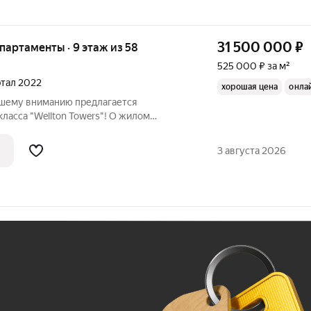
31 500 000
₽
апартаменты · 9 этаж из 58
525 000 ₽ за м²
артал 2022
хорошая цена
онла
Вашему вниманию предлагается
класса "Wellton Towers"! О жилом
owers (Веллтон Тауэрс)» Расположение,
ь Комплекс небоскребов Wellton Towers
3 августа 2026
Ж