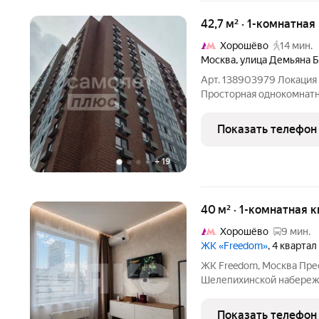
42,7 м² · 1-комнатная
Хорошёво
14 мин.
Москва
,
улица Демьяна 
Арт. 138903979 Локация 
Просторная однокомнатн
кирпичном в доме 2025г
квартиры: Общая площадь 42,7м2 (без учета лоджии 38,7м2). 4
Показать телефон
этаж идеальный
+
19
40 м² · 1-комнатная 
Хорошёво
9 мин.
ЖК «Freedom»
, 4 квартал
ЖК Freedom, Москва Пр
Шелепихинской набережн
гардеробная В квартире 
Samsung, посудомоечная 
Показать телефон