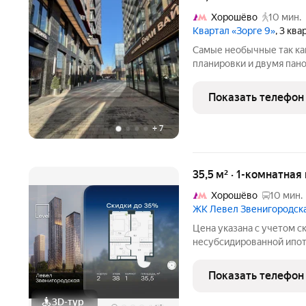
Хорошёво
10 мин.
Квартал «Зорге 9»
, 3 кв
Самые необычные так как
планировки и двумя пан
солнца в стекла, с сосе
прекраснейшим консьерж
Показать телефон
Подходит под ипотеку. Т
+
7
35,5 м² · 1-комнатна
Хорошёво
10 мин.
ЖК Левел Звенигородск
Цена указана с учетом с
несубсидированной ипот
процентной рассрочке. Е
клиента в личном кабине
Показать телефон
жилом квартале продаёт
3D-тур