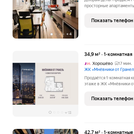
просторные апартамен
ПАНОРАМНЫМИ ОКНАМИ в
Описание и фото соотве
Показать телефон
ДОКУМЕНТЫ: ОДИН собс
+
4
34,9 м² · 1-комнатна
Хорошёво
17 мин.
ЖК «Мнёвники от Гране
Продаётся 1-комнатная к
этаже в ЖК «Мнёвники от 
20010061 руб. Квартира 
окна на улицу. «Мнёвники от Гранель» эли
Показать телефон
тихом и
+
13
42,7 м² · 1-комнатны