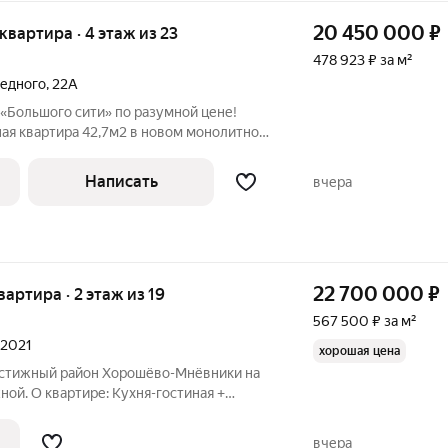
20 450 000
₽
 квартира · 4 этаж из 23
478 923 ₽ за м²
Бедного
,
22А
«Большого сити» по разумной цене!
ая квартира 42,7м2 в новом монолитно-
. Характеристики и преимущества
Написать
вчера
22 700 000
₽
квартира · 2 этаж из 19
567 500 ₽ за м²
 2021
хорошая цена
естижный район Хорошёво-Мнёвники на
ой. О квартире: Кухня-гостиная +
: кровать Ergomotion, кондиционер
Haier , фильтр для воды с осмосом
вчера