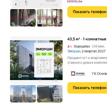
+
4
Показать телефон
43,5 м² · 1-комнатны
Хорошёво
18 мин.
Эмоушн
, 2 квартал 2027
Продаются 1-к апартамен
этажного дома в компл
«ЭМОУШН» многофункциональный комплекс апартаментов
бизнес-класса в прести
ГК Основ
новый выразительный а
+
13
Показать телефон