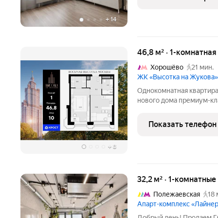
Аквафор , телевизор
+
14
46,8 м² · 1-комнатна
Хорошёво
21 мин.
ЖК «Высотка на Жукова»
Однокомнатная квартира 
нового дома премиум-кл
Жукова» - это современ
настоящей Москвы, соче
Показать телефон
архитектуры московског
+
8
32,2 м² · 1-комнатны
Полежаевская
18 
Апарт-комплекс «Лайне
Добрый день! Продаем