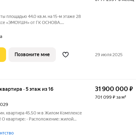
ты площадью 44.0 кв.м. на 15-м этаже 28
ексе «ЭМОУШН» от ГК ОСНОВА.
жном районе Хорошёво-Мнёвники (СЗАО),
а
кцент
Позвоните мне
29 июля 2025
31 900 000
₽
 квартира · 5 этаж из 16
701 099 ₽ за м²
 2029
омн. квартира 45.50 м в Жилом Комплексе
 О квартире: - Расположение: жилой
ус 1, Этаж 5 - Срок сдачи: 1 квартал 2029
я 14 м, кухня 19.70 м из которой можно
гентство