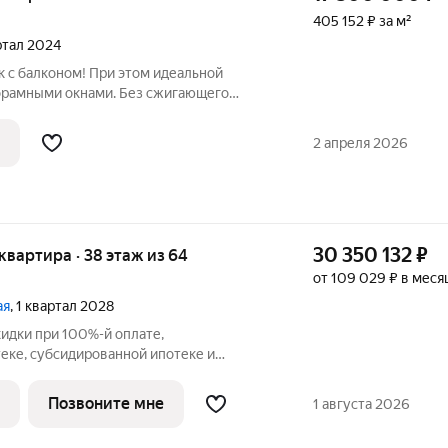
405 152 ₽ за м²
артал 2024
 с балконом! При этом идеальной
орамными окнами. Без сжигающего
дями которые заканчивают ремонт,с
 сервисом реально 24/7 и охраной!
2 апреля 2026
олько
30 350 132
₽
я квартира · 38 этаж из 64
от 109 029 ₽ в меся
ая
, 1 квартал 2028
кидки при 100%-й оплате,
еке, субсидированной ипотеке и
сли вы являетесь агентом, зафиксируйте
те до обращения за консультацией. В
Позвоните мне
1 августа 2026
ся