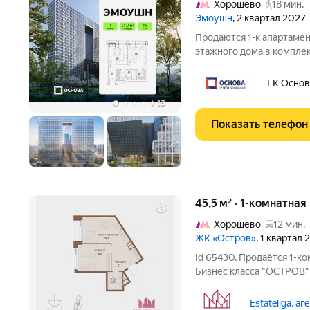
Хорошёво
18 мин.
Эмоушн
, 2 квартал 2027
Продаются 1-к апартамен
этажного дома в компл
«ЭМОУШН» многофункциональный комплекс апартаментов
бизнес-класса в прести
ГК Основ
новый выразительный а
+
13
Показать телефон
45,5 м² · 1-комнатная
Хорошёво
12 мин.
ЖК «Остров»
, 1 квартал
Id 65430. Продаётся 1-к
Бизнес класса "ОСТРОВ"!
квартал "Остров 12", корп
года. - Планировка: жила
Estateliga, а