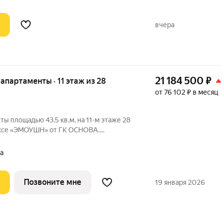
вчера
21 184 500
₽
е апартаменты · 11 этаж из 28
от 76 102 ₽ в месяц
ты площадью 43.5 кв.м. на 11-м этаже 28
ексе «ЭМОУШН» от ГК ОСНОВА.
жном районе Хорошёво-Мнёвники (СЗАО),
а
кцент
Позвоните мне
19 января 2026