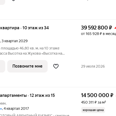
39 592 800
₽
я квартира · 10 этаж из 34
от 165 928 ₽ в месяц
, 3 квартал 2029
площадью 46,80 кв. м. на 10 этаже
асса Высотка на Жукова «Высотка на
ный дом, который олицетворяет дух
тая в себе величественность
Позвоните мне
29 июля 2026
о
14 500 000
₽
е апартаменты · 12 этаж из 15
450 311 ₽ за м²
мин.
р»
, 4 квартал 2017
хорошая цена
 ГОТОВЫЙ АРЕНДНЫЙ БИЗНЕС - светлые