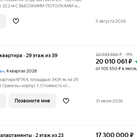
ты 32.2 м С ВЫСОКИМИ ПОТОЛКАМИ и
 ЖК класса бизнес "Лайнер".
тствуют действительности. ПРО
5 августа 2026
твенник Свободная
22 033 550
₽
–9%
я квартира · 29 этаж из 39
20 010 061
₽
от 105 550 ₽ в меся
ль»
, 4 квартал 2028
вартира №764, площадью 34,91 м, на 29
Гранель» корпус 1. Стоимость от
без отделки, планировка односторонняя,
тный жилой комплекс в
Позвоните мне
31 июля 2026
17 300 000
₽
е апартаменты · 2 этаж из 23