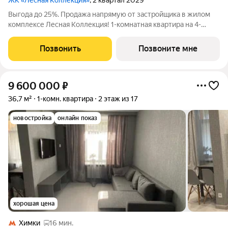
ЖК «Лесная Коллекция»
, 2 квартал 2029
Выгода до 25%. Продажа напрямую от застройщика в жилом
комплексе Лесная Коллекция! 1-комнатная квартира на 4-
этаже, площадью 40-квм. Лесная Коллекция это продуманный
жилой комплекс для тех, кто хочет жить в комфортной
Позвонить
Позвоните мне
городской среде и при этом быть
9 600 000
₽
36,7 м²
1-комн. квартира
2 этаж из 17
новостройка
онлайн показ
хорошая цена
Химки
16 мин.