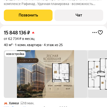
комплексе Рафинад . Удачная планировка - возможность
воплотить любые дизайнерские идеи, высота потолков 2,9 м. 1
этаж. Окна выходят на набережную реки и парк. Прозрачные
Позвонить
Чат
документы.
15 848 136
₽
от 62 734 ₽ в месяц
40 м²
1-комн. квартира
4 этаж из 25
новостройка
Химки
18 мин.