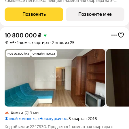
комплексе Лесная Коллекция! 1-комнатная квартира на 3-
этаже, площадью 40-квм. Лесная Коллекция это продуманный
жилой комплекс для тех, кто хочет жить в комфортной
Позвонить
Позвоните мне
городской среде и при этом быть
10 800 000
₽
41 м²
1-комн. квартира
2 этаж из 25
новостройка
онлайн показ
Химки
19 мин.
Жилой комплекс «Новокуркино»
, 3 квартал 2016
Код объекта: 2247630. Продается 1-комнатная квартира с