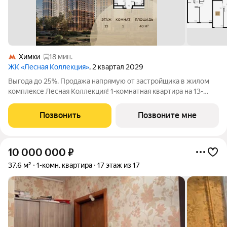
Химки
18 мин.
ЖК «Лесная Коллекция»
, 2 квартал 2029
Выгода до 25%. Продажа напрямую от застройщика в жилом
комплексе Лесная Коллекция! 1-комнатная квартира на 13-
этаже, площадью 40-квм. Лесная Коллекция это продуманный
жилой комплекс для тех, кто хочет жить в комфортной
Позвонить
Позвоните мне
городской среде и при этом
10 000 000
₽
37,6 м²
1-комн. квартира
17 этаж из 17