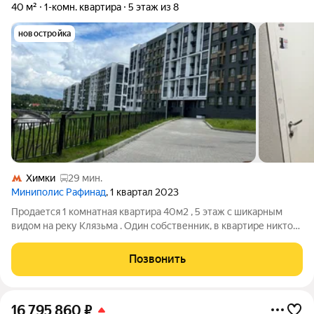
40 м²
1-комн. квартира
5 этаж из 8
новостройка
Химки
29 мин.
Миниполис Рафинад
, 1 квартал 2023
Продается 1 комнатная квартира 40м2 , 5 этаж с шикарным
видом на реку Клязьма . Один собственник, в квартире никто
не прописан . Все документы готовы . Быстрый выход на
сделку . Статус: квартира, Количество комнат: 1, Общая
Позвонить
площадь: 40 м, Площадь
16 795 860
₽