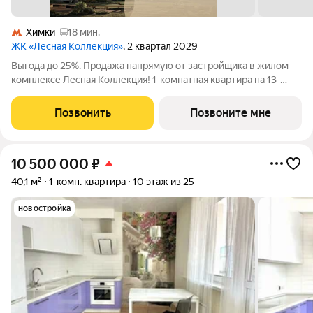
Химки
18 мин.
ЖК «Лесная Коллекция»
, 2 квартал 2029
Выгода до 25%. Продажа напрямую от застройщика в жилом
комплексе Лесная Коллекция! 1-комнатная квартира на 13-
этаже, площадью 40-квм. Лесная Коллекция это продуманный
жилой комплекс для тех, кто хочет жить в комфортной
Позвонить
Позвоните мне
городской среде и при этом
10 500 000
₽
40,1 м²
1-комн. квартира
10 этаж из 25
новостройка