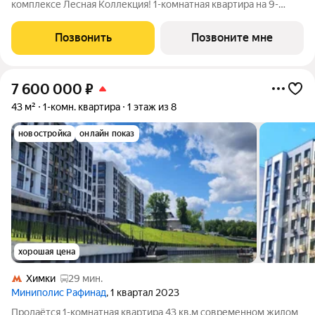
комплексе Лесная Коллекция! 1-комнатная квартира на 9-
этаже, площадью 40-квм. Лесная Коллекция это продуманный
жилой комплекс для тех, кто хочет жить в комфортной
Позвонить
Позвоните мне
городской среде и при этом быть
7 600 000
₽
43 м²
1-комн. квартира
1 этаж из 8
новостройка
онлайн показ
хорошая цена
Химки
29 мин.
Миниполис Рафинад
, 1 квартал 2023
Продаётся 1-комнатная квартира 43 кв.м современном жилом