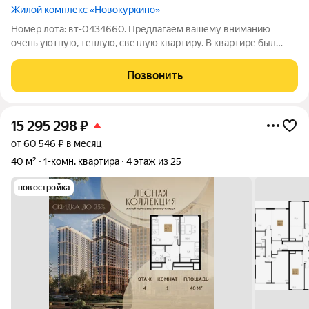
Жилой комплекс «Новокуркино»
Номер лота: вт-0434660. Предлагаем вашему вниманию
очень уютную, теплую, светлую квартиру. В квартире был
выполнен хороший, качественный ремонт. Была произведена
замена окон, батарей. Межкомнатные двери деревянные. Сан/
Позвонить
узлы выложены мозаичным камнем.
15 295 298
₽
от 60 546 ₽ в месяц
40 м²
1-комн. квартира
4 этаж из 25
новостройка