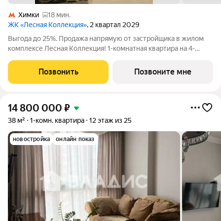
Химки
18 мин.
ЖК «Лесная Коллекция»
, 2 квартал 2029
Выгода до 25%. Продажа напрямую от застройщика в жилом
комплексе Лесная Коллекция! 1-комнатная квартира на 4-
этаже, площадью 40-квм. Лесная Коллекция это продуманный
жилой комплекс для тех, кто хочет жить в комфортной
Позвонить
Позвоните мне
городской среде и при этом быть
14 800 000
₽
38 м²
1-комн. квартира
12 этаж из 25
новостройка
онлайн показ