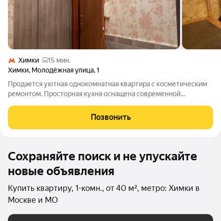
Химки
15 мин.
Химки
,
Молодёжная улица
,
1
Продается уютная однокомнатная квартира с косметическим
ремонтом. Просторная кухня оснащена современной
техникой, включая холодильник и стиральную машину. В
комнате установлен удобный диван и вместительные шкафы.
Позвонить
Из окон открывается вид на улицу, что
Сохраняйте поиск и не упускайте
новые объявления
Купить квартиру, 1-комн., от 40 м², метро: Химки в
Москве и МО