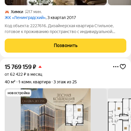
Химки
17 мин.
ЖК «Ленинградский»
, 3 квартал 2017
Код объекта: 2227616. Дизайнерская квартира Стильное,
готовое к проживанию пространство с индивидуальной
планировкой (кухня-гостиная + изолированная спальня).
Главные плюсы: - Итальянский массив дуба: межкомнатные
Позвонить
двери, обеденный стол и консоль
15 769 159
₽
от 62 422 ₽ в месяц
40 м²
1-комн. квартира
3 этаж из 25
новостройка