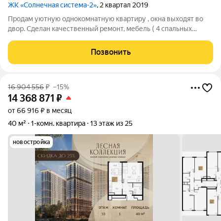
ЖК «Солнечная система-2»
, 2 квартал 2019
Продам уютную однокомнатную квартиру , окна выходят во
двор. Сделан качественный ремонт, мебель ( 4 спальных
места), кухня, ванная, установлена вся техника- 2 ТА, роутер,
духовой шкаф, варочная панель, вытяжка, холодильник,
Позвонить
стиральная машина.
16 904 556
₽
–15%
14 368 871
₽
от 66 916 ₽ в месяц
40 м²
1-комн. квартира
13 этаж из 25
новостройка