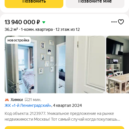
Позвонить
Позвоните мне
городской среде и при этом быть
13 940 000
₽
36,2 м²
1-комн. квартира
12 этаж из 12
новостройка
Химки
21 мин.
ЖК «1-й Ленинградский»
, 4 квартал 2024
Код объекта: 2123977. Уникальное предложение на рынке
недвижимости Москвы! Тот самый случай когда покупаешь
трехкомнатную квартиру, по цене однокомнатной!!! Три