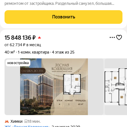
ремонтом от застройщика. Раздельный санузел, большая
комната, просторный коридор, можно организовать много
места для хранения, из кухни выход на балкон. Вид во двор.
Позвонить
Мебель остается по
15 848 136
₽
от 62 734 ₽ в месяц
40 м²
1-комн. квартира
4 этаж из 25
новостройка
Химки
18 мин.