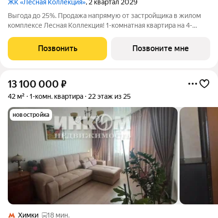
ЖК «Лесная Коллекция»
, 2 квартал 2029
Выгода до 25%. Продажа напрямую от застройщика в жилом
комплексе Лесная Коллекция! 1-комнатная квартира на 4-
этаже, площадью 40-квм. Лесная Коллекция это продуманный
жилой комплекс для тех, кто хочет жить в комфортной
Позвонить
Позвоните мне
городской среде и при этом быть
13 100 000
₽
42 м²
1-комн. квартира
22 этаж из 25
новостройка
Химки
18 мин.