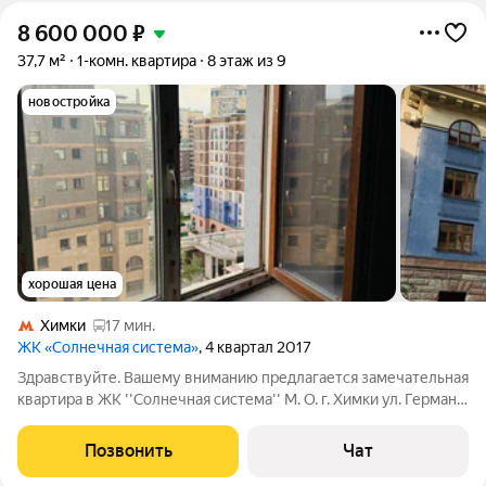
8 600 000
₽
37,7 м²
1-комн. квартира
8 этаж из 9
новостройка
хорошая цена
Химки
17 мин.
ЖК «Солнечная система»
, 4 квартал 2017
Здравствуйте. Вашему вниманию предлагается замечательная
квартира в ЖК ''Солнечная система'' М. О. г. Химки ул. Германа
Титова дом 10. 8/9 мон., кирп. 37,7/18.7/9 кв., м. лоджия.
Квартира без отделки, что позволит сделать ремонт
Позвонить
Чат
исключительно под