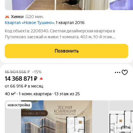
Химки
20 мин.
Квартал «Новое Тушино»
, 1 квартал 2016
Код объекта: 2208340. Светлая дизайнерская квартира в
Путилково заезжай и живи: 1 комната, 40,1 м, 10-й этаж
монолитного дома 2016 года. Продуманная планировка и
качественный ремонт создают ощущение уюта и порядка с
Позвонить
первого дня. Комната 18 м
16 904 556
₽
–15%
14 368 871
₽
от 66 916 ₽ в месяц
40 м²
1-комн. квартира
13 этаж из 25
новостройка