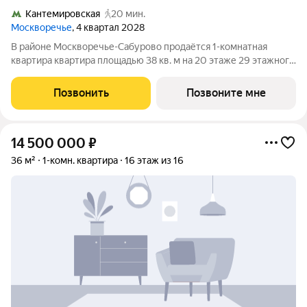
Кантемировская
20 мин.
Москворечье
, 4 квартал 2028
В районе Москворечье-Сабурово продаётся 1-комнатная
квартира квартира площадью 38 кв. м на 20 этаже 29 этажного
дома (корпус, секция) в проекте ПИК «Москворечье». Удобное
расположение 18 минут пешком до станции метро
Позвонить
Позвоните мне
«Каширская» и 19 минут до метро
14 500 000
₽
36 м²
1-комн. квартира
16 этаж из 16