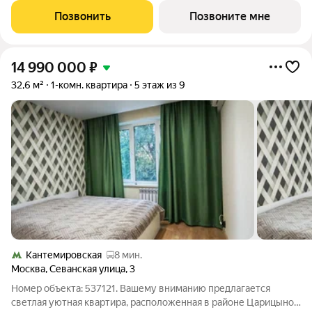
17 минут пешком до станции метро «Кантемировская» и 20
Позвонить
Позвоните мне
минут до станции
14 990 000
₽
32,6 м²
1-комн. квартира
5 этаж из 9
Кантемировская
8 мин.
Москва
,
Севанская улица
,
3
Номер объекта: 537121. Вашему вниманию предлагается
светлая уютная квартира, расположенная в районе Царицыно