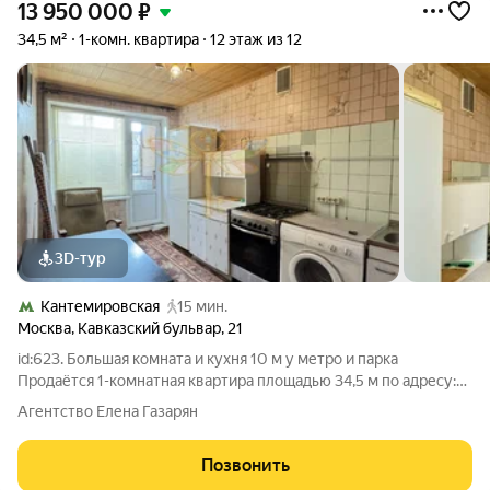
13 950 000
₽
34,5 м²
1-комн. квартира
12 этаж из 12
3D-тур
Кантемировская
15 мин.
Москва
,
Кавказский бульвар
,
21
id:623. Большая комната и кухня 10 м у метро и парка
Продаётся 1-комнатная квартира площадью 34,5 м по адресу:
Москва, Кавказский бульвар, дом 21. Главное преимущество
Агентство Елена Газарян
квартиры редкая для однокомнатного формата планировка:
просторная комната 20 м и
Позвонить