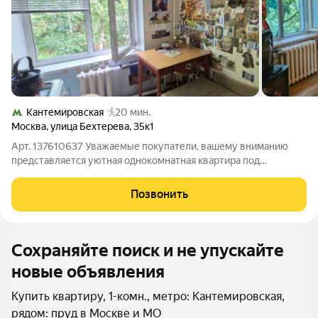
Кантемировская
20 мин.
Москва
,
улица Бехтерева
,
35к1
Арт. 137610637 Уважаемые покупатели, вашему вниманию
представляется уютная однокомнатная квартира под
реновацию 2029г.! В квартире косметический ремонт:
линолеум и плитка на полу, застеклённый балкон, окна
Позвонить
выходят на зелёный двор. Подойдёт как для
Сохраняйте поиск и не упускайте
новые объявления
Купить квартиру, 1-комн., метро: Кантемировская,
рядом: пруд в Москве и МО