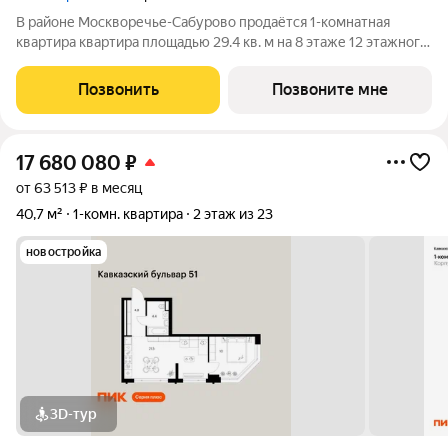
В районе Москворечье-Сабурово продаётся 1-комнатная
квартира квартира площадью 29.4 кв. м на 8 этаже 12 этажного
дома (корпус, секция) в проекте ПИК «Москворечье». Удобное
расположение 18 минут пешком до станции метро
Позвонить
Позвоните мне
«Каширская» и 19 минут до метро
17 680 080
₽
от 63 513 ₽ в месяц
40,7 м²
1-комн. квартира
2 этаж из 23
новостройка
3D-тур