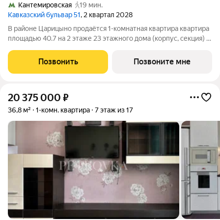
Кантемировская
19 мин.
Кавказский бульвар 51
, 2 квартал 2028
В районе Царицыно продаётся 1-комнатная квартира квартира
площадью 40.7 на 2 этаже 23 этажного дома (корпус, секция) в
проекте ПИК «Кавказский бульвар 51». Удобное расположение
17 минут пешком до станции метро «Кантемировская» и 20
Позвонить
Позвоните мне
минут до станции
20 375 000
₽
36,8 м²
1-комн. квартира
7 этаж из 17