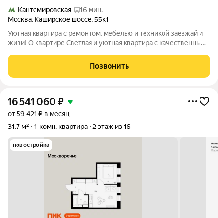
Кантемировская
16 мин.
Москва
,
Каширское шоссе
,
55к1
Уютная квартира с ремонтом, мебелью и техникой заезжай и
живи! О квартире Светлая и уютная квартира с качественным
ремонтом. Квартира полностью готова к проживанию и не
требует дополнительных вложений можно переезжать сразу
Позвонить
после покупки. Все для
16 541 060
₽
от 59 421 ₽ в месяц
31,7 м²
1-комн. квартира
2 этаж из 16
новостройка