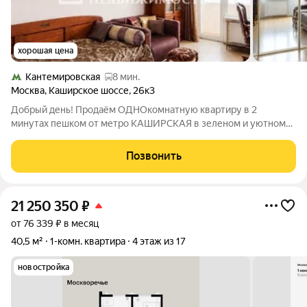
хорошая цена
Кантемировская
8 мин.
Москва
,
Каширское шоссе
,
26к3
Добрый день! Продаём ОДНОкомнатную квартиру в 2
минутах пешком от метро КАШИРСКАЯ в зеленом и уютном
районе развитой инфраструктурой! Продажа БЕЗ комиссии!
Описание и фото соответствуют действительности! Кстати,
Позвонить
если Вы сейчас продаёте свою
21 250 350
₽
от 76 339 ₽ в месяц
40,5 м²
1-комн. квартира
4 этаж из 17
новостройка