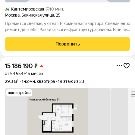
Кантемировская
10 мин.
Москва
,
Бакинская улица
,
25
Продаётся светлая, уютная 1- комнатная квартира. Сделан евро
ремонт для себя! Развита вся инфраструктура района. В пешей
доступности метро! Один, взрослый собственник. Более 3х
лет. Полная стоимость в ДКП!
Позвонить
15 186 190
₽
от 54 554 ₽ в месяц
29,3 м²
1-комн. квартира
19 этаж из 23
новостройка