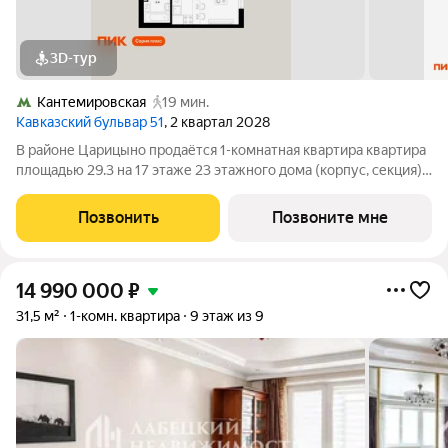
3D-тур
Кантемировская
19 мин.
Кавказский бульвар 51
, 2 квартал 2028
В районе Царицыно продаётся 1-комнатная квартира квартира
площадью 29.3 на 17 этаже 23 этажного дома (корпус, секция)
в проекте ПИК «Кавказский бульвар 51». Удобное
расположение 17 минут пешком до станции метро
Позвонить
Позвоните мне
«Кантемировская» и 20 минут до станции
14 990 000
₽
31,5 м²
1-комн. квартира
9 этаж из 9