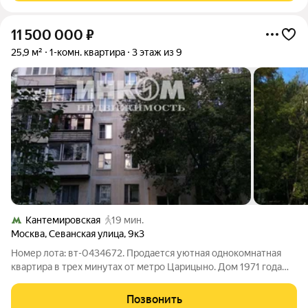
11 500 000
₽
25,9 м²
1-комн. квартира
3 этаж из 9
Кантемировская
19 мин.
Москва
,
Севанская улица
,
9к3
Номер лота: вт-0434672. Продается уютная однокомнатная
квартира в трех минутах от метро Царицыно. Дом 1971 года
постройки (БРЕЖНЕВКА), потолки 264см, типовая кухня 6 кв м
и полноценный совмещенный санузел 2,6 кв м, коридор 5,5 кв
Позвонить