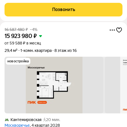
всего в 3х минутах пешком от станции метро. Тихий зеленый
двор, из окон видно только кроны деревьев. Площадь
Позвонить
квартиры 32,6 кв. метра.
16 587 480
₽
–4%
15 923 980
₽
от 59 588 ₽ в месяц
29,4 м²
1-комн. квартира
8 этаж из 16
новостройка
Кантемировская
20 мин.
Москворечье
, 4 квартал 2028