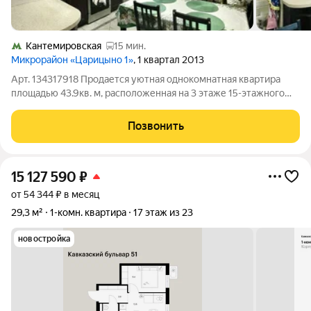
Кантемировская
15 мин.
Микрорайон «Царицыно 1»
, 1 квартал 2013
Арт. 134317918 Продается уютная однокомнатная квартира
площадью 43.9кв. м, расположенная на 3 этаже 15-этажного
кирпичного дома. Дом был построен в 2013 году и находится в
современном жилом комплексе, что гарантирует надежность
Позвонить
и комфорт. Высокие
15 127 590
₽
от 54 344 ₽ в месяц
29,3 м²
1-комн. квартира
17 этаж из 23
новостройка