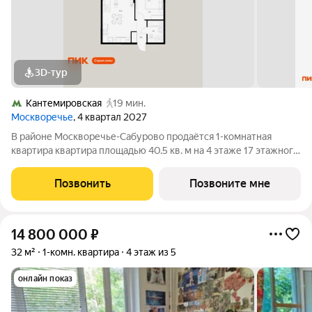
3D-тур
Кантемировская
19 мин.
Москворечье
, 4 квартал 2027
В районе Москворечье-Сабурово продаётся 1-комнатная
квартира квартира площадью 40.5 кв. м на 4 этаже 17 этажного
дома (корпус, секция) в проекте ПИК «Москворечье». Удобное
расположение 18 минут пешком до станции метро
Позвонить
Позвоните мне
«Каширская» и 19 минут до метро
14 800 000
₽
32 м²
1-комн. квартира
4 этаж из 5
онлайн показ