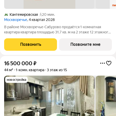
Кантемировская
20 мин.
Москворечье
, 4 квартал 2028
В районе Москворечье-Сабурово продаётся 1-комнатная
квартира квартира площадью 31.7 кв. м на 2 этаже 12 этажного
дома (корпус, секция) в проекте ПИК «Москворечье». Удобное
расположение 18 минут пешком до станции метро
Позвонить
Позвоните мне
«Каширская» и 19 минут до метро
16 500 000
₽
44 м²
1-комн. квартира
3 этаж из 15
новостройка