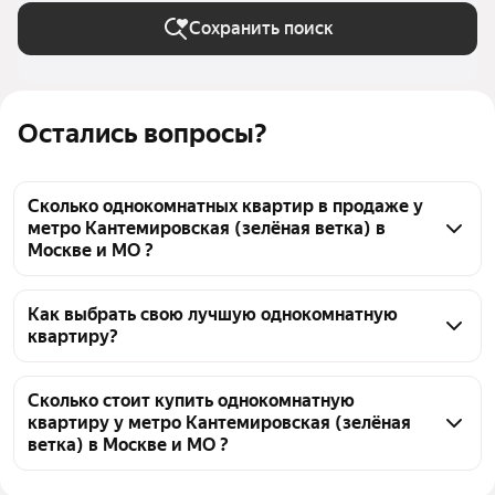
Сохранить поиск
Остались вопросы?
Сколько однокомнатных квартир в продаже у
метро Кантемировская (зелёная ветка) в
Москве и МО ?
На Яндекс Недвижимости в продаже у метро 
Кантемировская (зелёная ветка) в Москве и МО 189 
Как выбрать свою лучшую однокомнатную
квартиру?
однокомнатных квартир, из них 1 объявление от 
собственников, 13 объявлений от агентств, 175 
Чтобы купить 1-комнатную квартиру рядом с 
объявлений от застройщиков
прудом у метро Кантемировская (зелёная ветка), 
Сколько стоит купить однокомнатную
квартиру у метро Кантемировская (зелёная
воспользуйтесь тепловой картой для оценки 
ветка) в Москве и МО ?
инфраструктуры и транспортной доступности в 
выбранном районе у метро Кантемировская 
Цена за квадратный метр
375 000 — 576 100 ₽