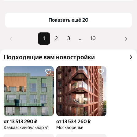
(зелёная ветка) в Москве и МО
Площадь
26 — 46 м²
Для легкого выбора подходящей квартиры в 
Самый дорогой объект
21,91 млн ₽
Показать ещё 20
верхней части страницы есть самые частые 
комбинации фильтров, например «» или «»
Помимо удобной сортировки по цене продажи вы 
1
2
3
...
10
можете отсортировать результаты по стоимости 
квадратного метра или площади
Подходящие вам новостройки
от 13 513 290 ₽
от 13 534 260 ₽
Кавказский бульвар 51
Москворечье