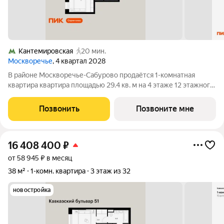
Кантемировская
20 мин.
Москворечье
, 4 квартал 2028
В районе Москворечье-Сабурово продаётся 1-комнатная
квартира квартира площадью 29.4 кв. м на 4 этаже 12 этажного
дома (корпус, секция) в проекте ПИК «Москворечье». Удобное
расположение 18 минут пешком до станции метро
Позвонить
Позвоните мне
«Каширская» и 19 минут до метро
16 408 400
₽
от 58 945 ₽ в месяц
38 м²
1-комн. квартира
3 этаж из 32
новостройка