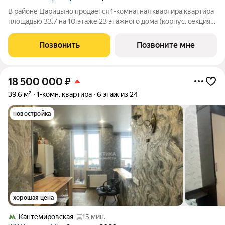
В районе Царицыно продаётся 1-комнатная квартира квартира
площадью 33.7 на 10 этаже 23 этажного дома (корпус, секция)
в проекте ПИК «Кавказский бульвар 51». Удобное
расположение 17 минут пешком до станции метро
Позвонить
Позвоните мне
«Кантемировская» и 20 минут до станции
18 500 000
₽
39,6 м²
1-комн. квартира
6 этаж из 24
новостройка
хорошая цена
Кантемировская
15 мин.