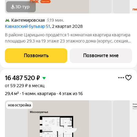
3D-тур
Кантемировская
19 мин.
Кавказский бульвар 51
, 2 квартал 2028
В районе Царицыно продаётся 1-комнатная квартира квартира
площадью 29.3 на 19 этаже 23 этажного дома (корпус, секция)
в проекте ПИК «Кавказский бульвар 51». Удобное
расположение 17 минут пешком до станции метро
Позвонить
Позвоните мне
«Кантемировская» и 20 минут до станции
16 487 520
₽
от 59 229 ₽ в месяц
29,4 м²
1-комн. квартира
4 этаж из 16
новостройка