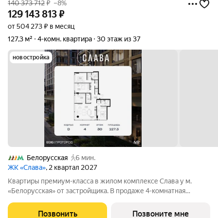
140 373 712
₽
–8%
129 143 813
₽
от 504 273 ₽ в месяц
127,3 м²
4-комн. квартира
30 этаж из 37
новостройка
Белорусская
6 мин.
ЖК «Слава»
, 2 квартал 2027
Квартиры премиум-класса в жилом комплексе Слава у м.
«Белорусская» от застройщика. В продаже 4-комнатная
квартира площадью 127.30 м на 30-м этаже 34 этажного дома.
Новый современный жилой комплекс премиум-класса Слава
Позвонить
Позвоните мне