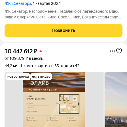
ЖК «Сенатор»
, 1 квартал 2024
ЖК Сенатор. Расположение: Недалеко от легендарного Вднх,
рядом с парками Останкино, Сокольники, Ботаническим садом.
Транспортная доступность: до метро Алексеевская 700 м, до
метро Вднх 850 м, до центра 10 минут на автомобиле.
Позвонить
Удобный прямой выезд на
30 447 612
₽
от 109 379 ₽ в месяц
44,2 м²
1-комн. квартира
35 этаж из 42
новостройка
есть видео