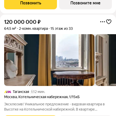
и во двор. Продуманная планировка с мастер-спальней и
Позвонить
Позвоните мне
гардеробной с окном. ЭНИГМИЯ
120 000 000
₽
64,5 м²
2-комн. квартира
15 этаж из 33
Таганская
12 мин.
Москва
,
Котельническая набережная
,
1/15кБ
Эксклюзив! Уникальное предложение - видовая квартира в
Высотке на Котельнической набережной. В квартире
проведены реставрационно-восстановительные работы.