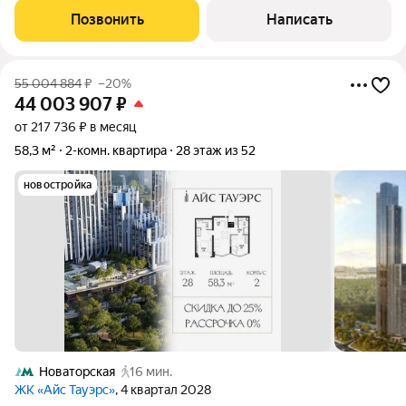
Сохранены оригинальные паркет, окна, двери, лепнина, плитка.
Позвонить
Написать
В ближайшее время завершится
55 004 884
₽
–20%
44 003 907
₽
от 217 736 ₽ в месяц
58,3 м²
2-комн. квартира
28 этаж из 52
новостройка
Новаторская
16 мин.
ЖК «Айс Тауэрс»
, 4 квартал 2028