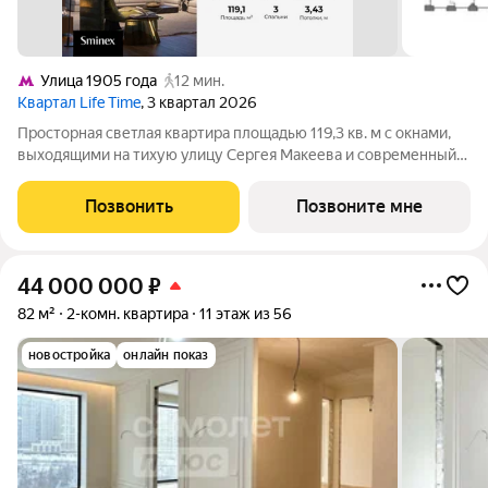
Улица 1905 года
12 мин.
Квартал Life Time
, 3 квартал 2026
Просторная светлая квартира площадью 119,3 кв. м с окнами,
выходящими на тихую улицу Сергея Макеева и современный
бизнес-центр Marr Plaza. Большое панорамное окно в с/у с
возможностью открывания настежь улучшает видовые
Позвонить
Позвоните мне
характеристики. Продуманная
44 000 000
₽
82 м²
2-комн. квартира
11 этаж из 56
новостройка
онлайн показ