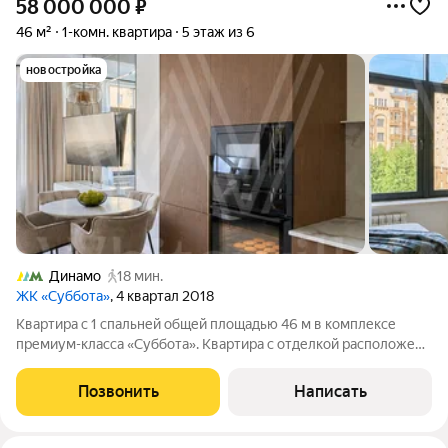
58 000 000
₽
46 м²
1-комн. квартира
5 этаж из 6
новостройка
Динамо
18 мин.
ЖК «Суббота»
, 4 квартал 2018
Квартира с 1 спальней общей площадью 46 м в комплексе
премиум-класса «Суббота». Квартира с отделкой расположена
в малоэтажной секции на 5 этаже. Интерьер выполнен как
европейский проект: итальянская дизайнерская мебель,
Позвонить
Написать
сантехника Boheme, высокие