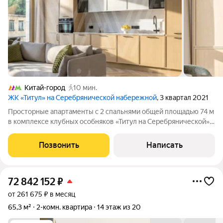
Китай-город
10 мин.
ЖК «Титул» на Серебрянической набережной
, 3 квартал 2021
Просторные апартаменты с 2 спальнями общей площадью 74 м
в комплексе клубных особняков «Титул на Серебрянической».
Угловые апартаменты с готовой отделкой расположены на 3
этаже в корпусе 1.1. Высота потолков 3,2 метра. Планировка:
Позвонить
Написать
кухня-гостиная,
72 842 152
₽
от 261 675 ₽ в месяц
65,3 м²
2-комн. квартира
14 этаж из 20