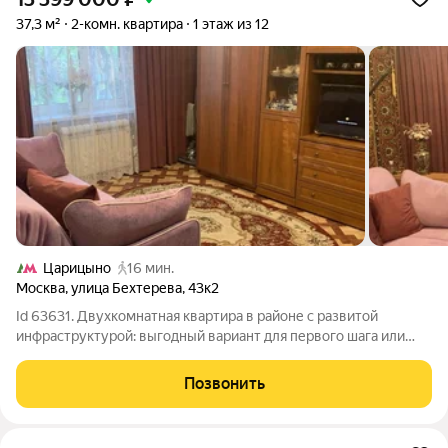
37,3 м²
2-комн. квартира
1 этаж из 12
Царицыно
16 мин.
Москва
,
улица Бехтерева
,
43к2
Id 63631. Двухкомнатная квартира в районе с развитой
инфраструктурой: выгодный вариант для первого шага или
инвестиции. Тихо, уютно, спокойной - главное что вам нужно. В
этой квартире годами царило тепло и уют. Расположение одно
Позвонить
из ключевых