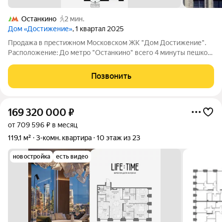
Останкино
2 мин.
Дом «Достижение»
, 1 квартал 2025
Продажа в престижном Московском ЖК "Дом Достижение".
Расположение: До метро "Останкино" всего 4 минуты пешком,
что делает передвижение по городу максимально удобным. В
пешей доступности находятся школы и детские сады. Рядом
Позвонить
также расположены
169 320 000
₽
от 709 596 ₽ в месяц
119,1 м²
3-комн. квартира
10 этаж из 23
новостройка
есть видео