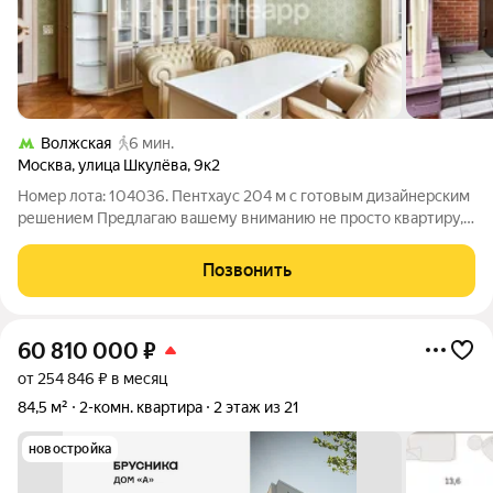
Волжская
6 мин.
Москва
,
улица Шкулёва
,
9к2
Номер лота: 104036. Пентхаус 204 м с готовым дизайнерским
решением Предлагаю вашему вниманию не просто квартиру, а
приватный двухуровневый пентхаус, где статус и комфорт
подчеркнуты каждой деталью. Это готовое решение для тех,
Позвонить
кто не приемлет
60 810 000
₽
от 254 846 ₽ в месяц
84,5 м²
2-комн. квартира
2 этаж из 21
новостройка