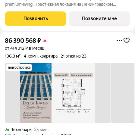
premium-living. Престижная локация на Ленинградском
проспекте, 37: - 5 мин. от Тверской улицы, Патриарших прудов
и Белой площади, - 20 мин. до аэропорта «Шереметьево» или
Позвонить
Позвоните мне
«Москва-Сити», - 4 парка
86 390 568
₽
от 414 312 ₽ в месяц
136,3 м²
4-комн. квартира
21 этаж из 23
новостройка
Технопарк
5 мин.