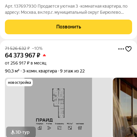
Арт. 137697930 Продается уютная 3 -комнатная квартира, по
адресу: Москва, вн.тер.г. муниципальный округ Бирюлево
Восточное, улица Липецкая, дом 46, корпус 1. Общая площадь
74.7 квм. Комнаты ( 19.1+15.0+11.2) Ключевые преимущества:
Позвонить
Косметический
71 526 632
₽
–10%
64 373 967
₽
от 256 917 ₽ в месяц
90,3 м²
3-комн. квартира
9 этаж из 22
новостройка
3D-тур