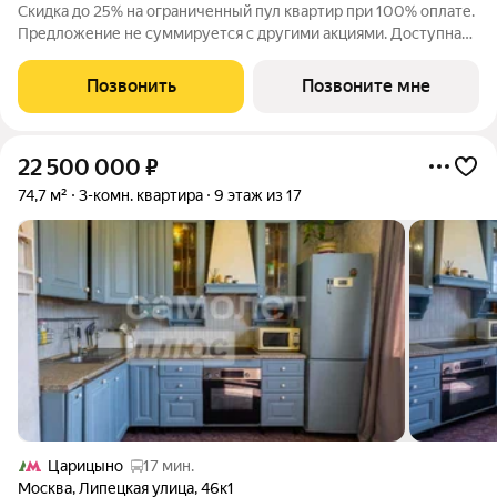
Скидка до 25% на ограниченный пул квартир при 100% оплате.
Предложение не суммируется с другими акциями. Доступна
беспроцентная рассрочка от застройщика. Просторная 2-
комнатная квартира 58.3 м на 28 этаже в премиальном ЖК
Позвонить
Позвоните мне
«Айс Тауэрс» (ЗАО Москвы,
22 500 000
₽
74,7 м²
3-комн. квартира
9 этаж из 17
Царицыно
17 мин.
Москва
,
Липецкая улица
,
46к1