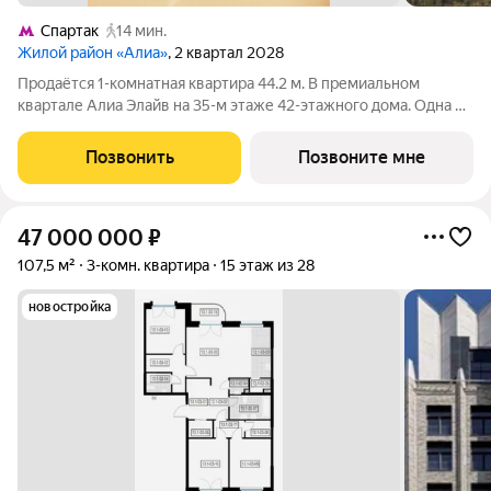
Спартак
14 мин.
Жилой район «Алиа»
, 2 квартал 2028
Продаётся 1-комнатная квартира 44.2 м. В премиальном
квартале Алиа Элайв на 35-м этаже 42-этажного дома. Одна из
самых ярких и впечатляющих частей жилого района Алиа
премиальный квартал Алиа Элайв. Это две башни LIGHTHOUSE
Позвонить
Позвоните мне
от бюро APEX на первой
47 000 000
₽
107,5 м²
3-комн. квартира
15 этаж из 28
новостройка