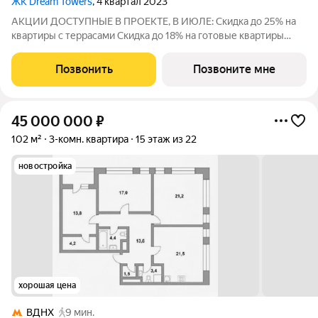
ЖК Dream Towers
, 4 квартал 2023
АКЦИИ ДОСТУПНЫЕ В ПРОЕКТЕ, В ИЮЛЕ: Скидка до 25% на
квартиры с террасами Скидка до 18% на готовые квартиры
Рассрочка 0% от застройщика. Ключи в день покупки. Видовая
коллекция квартиры на верхних этажах Dream Towers с
Позвонить
Позвоните мне
панорамными видовыми
45 000 000
₽
102 м²
3-комн. квартира
15 этаж из 22
новостройка
хорошая цена
ВДНХ
9 мин.