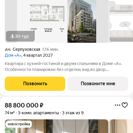
3D-тур
Серпуховская
16 мин.
Дом «А»
, 4 квартал 2027
Квартира с кухней-гостиной и двумя спальнями в Доме «А».
Особенности планировки: без отделки, вид во двор,
гардеробная, мастер-спальня, окна на две стороны,
постирочная, разнесённые спальни. Срок сдачи IV кв. 2027
Позвонить
Позвоните мне
Дом А - проект от застройщика
88 800 000
₽
74 м²
3-комн. апартаменты
3 этаж из 9
новостройка