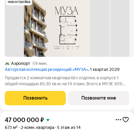
новостройка
Аэропорт
9 мин.
Авторская коллекция резиденций «МУЗА»
, 1 квартал 2029
Продается 2-комнатная квартира без отделки, в корпусе 1
общей площадью 65,30 кв.м. на 14 этаже. Всего в МУЗЕ 309
лотов площадью от 37 до 250 м, большинство с балконами и
террасами. Высота потолков от 3,5 до 4,65 м. Эксклюзивные
Позвонить
Позвоните мне
форматы: Пентхаусы
47 000 000
₽
67,1 м²
2-комн. квартира
5 этаж из 14