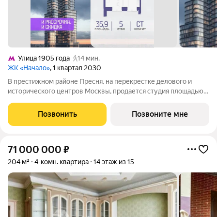
Улица 1905 года
14 мин.
ЖК «Начало»
, 1 квартал 2030
В престижном районе Пресня, на перекрестке делового и
исторического центров Москвы, продается студия площадью
35.90 кв. м без отделки. Квартира находится на 5 этаже 48-
этажного дома, в новом элитном жилом комплексе «Начало»
Позвонить
Позвоните мне
от девелопера «Донстрой».
71 000 000
₽
204 м²
4-комн. квартира
14 этаж из 15