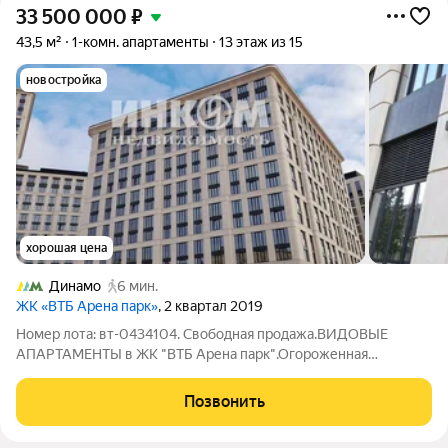
33 500 000
₽
43,5 м²
1-комн. апартаменты
13 этаж из 15
новостройка
хорошая цена
Динамо
6 мин.
ЖК «ВТБ Арена парк»
, 2 квартал 2019
Номер лота: вт-0434104. Свободная продажа.ВИДОВЫЕ
АПАРТАМЕНТЫ в ЖК "ВТБ Арена парк".Огороженная
охраняемая территория.Дизайнерский ремонт.Современная
мебель,бытовая техника от ведущих производителей(включая
Позвонить
посудомоечную машину,кондиционер и