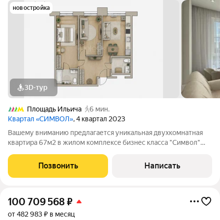
новостройка
3D-тур
Площадь Ильича
6 мин.
Квартал «СИМВОЛ»
, 4 квартал 2023
Вашему вниманию предлагается уникальная двухкомнатная
квартира 67м2 в жилом комплексе бизнес класса "Символ"
Функциональная планировка с высокими потолками включает
в себя: Кухню-гостиную с посудомоечной машиной и премиум
Позвонить
Написать
бытовой техникой;
100 709 568
₽
от 482 983 ₽ в месяц