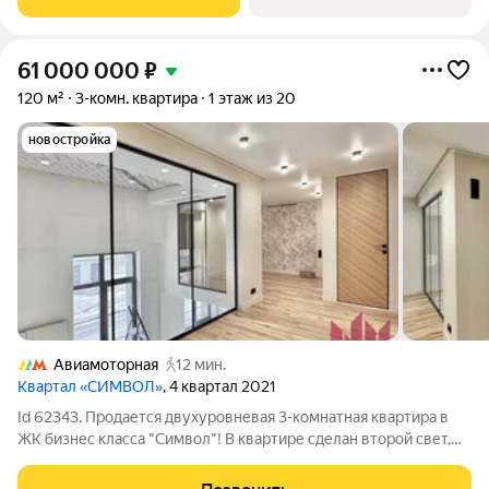
расположен в той части центра,
61 000 000
₽
120 м²
3-комн. квартира
1 этаж из 20
новостройка
Авиамоторная
12 мин.
Квартал «СИМВОЛ»
, 4 квартал 2021
Id 62343. Продается двухуровневая 3-комнатная квартира в
ЖК бизнес класса "Символ"! В квартире сделан второй свет,
так же второй уровень будет делаться в комнатах. Материалы
уже закуплены, полное окончание ремонтных работ