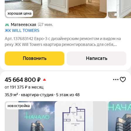
хорошая цена
Матвеевская
7 мин.
ЖК WILL TOWERS
Арт. 137683142 Евро-3 с дизайнерским ремонтом и видом на
реку ЖК Will Towers квартира ремонтировалась для себя,
имеется полный пакет дизайн проекта! продается в связи с
покупкой большей площади! Межкомнатные двери и
Позвонить
Написать
светильники возможно подобрать
45 664 800
₽
от 191 375 ₽ в месяц
35,9 м²
квартира-студия
5 этаж из 48
новостройка