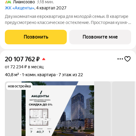
Лианозово
18 мин.
ЖК «Акценты»
, 4 квартал 2027
Двухкомнатная евроквартира для молодой семьи. В квартире
предусмотрено классическое остекление. Просторная кухня-
гостиная с зонированной кухней и зоной отдыха для уютных
вечеров. Приватная спальня с зоной гардеробной и рабочим
Позвонить
Позвоните мне
местом. Ниша для
20 107 762
₽
от 72 234 ₽ в месяц
40,8 м²
1-комн. квартира
7 этаж из 22
новостройка