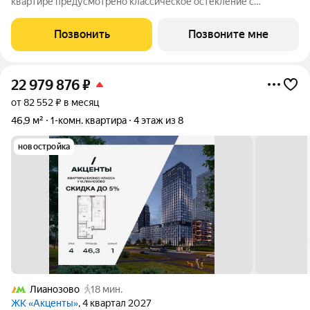
квартире предусмотрено классическое остекление с
эркерами. Приватная спальня с местом для гардеробной.
Угловая планировка с видом на 2 стороны. Просторная кухня-
Позвонить
Позвоните мне
гостиная с зонированной кухней
22 979 876
₽
от 82 552 ₽ в месяц
46,9 м²
1-комн. квартира
4 этаж из 8
новостройка
Лианозово
18 мин.
ЖК «Акценты»
, 4 квартал 2027