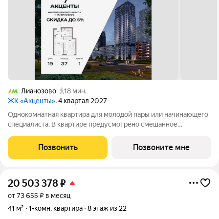
Лианозово
18 мин.
ЖК «Акценты»
, 4 квартал 2027
Однокомнатная квартира для молодой пары или начинающего
специалиста. В квартире предусмотрено смешанное
остекление . Дополнительные окна в комнатах наполнят
квартиру светом и теплом. Кухня-гостиная с зонированной
Позвонить
Позвоните мне
кухней и пространством для отдыха.
20 503 378
₽
от 73 655 ₽ в месяц
41 м²
1-комн. квартира
8 этаж из 22