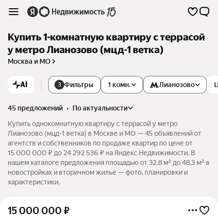
Купить 1-комнатную квартиру с террасой
у метро Лианозово (мцд-1 ветка)
Москва и МО
AI
Фильтры
1 комн.
Лианозово
3
45 предложений
•
по актуальности
Купить однокомнатную квартиру с террасой у метро
Лианозово (мцд-1 ветка) в Москве и МО — 45 объявлений от
агентств и собственников по продаже квартир по цене от
15 000 000 ₽ до 24 292 536 ₽ на Яндекс Недвижимости. В
нашем каталоге предложения площадью от 32,8 м² до 48,3 м² в
новостройках и вторичном жилье — фото, планировки и
характеристики.
15 000 000
₽