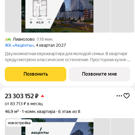
Лианозово
18 мин.
ЖК «Акценты»
, 4 квартал 2027
Двухкомнатная евроквартира для молодой семьи. В квартире
предусмотрено классическое остекление. Просторная кухня-
гостиная с зонированной кухней и зоной отдыха для уютных
вечеров. Приватная спальня с зоной гардеробной и рабочим
Позвонить
Позвоните мне
местом. Ниша для
23 303 152
₽
от 83 713 ₽ в месяц
46,9 м²
1-комн. квартира
6 этаж из 8
новостройка