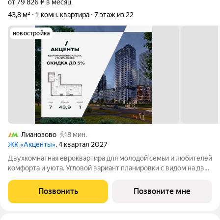
от 79 826 ₽ в месяц
43,8 м²
1-комн. квартира
7 этаж из 22
новостройка
Лианозово
18 мин.
ЖК «Акценты»
, 4 квартал 2027
Двухкомнатная евроквартира для молодой семьи и любителей
комфорта и уюта. Угловой вариант планировки с видом на две
стороны. Просторная кухня-гостиная для отдыха, общения и
приёма гостей. Приватная спальня с угловым остеклением и
Позвонить
Позвоните мне
местом для