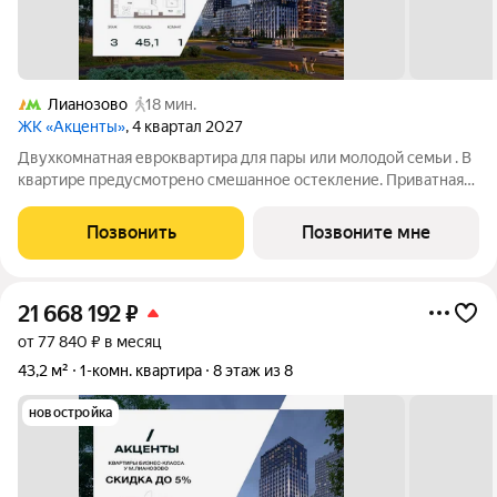
Лианозово
18 мин.
ЖК «Акценты»
, 4 квартал 2027
Двухкомнатная евроквартира для пары или молодой семьи . В
квартире предусмотрено смешанное остекление. Приватная
спальня с местом для гардеробной. Угловая планировка с
видом на 2 стороны. Просторная кухня-гостиная с
Позвонить
Позвоните мне
зонированной кухней и
21 668 192
₽
от 77 840 ₽ в месяц
43,2 м²
1-комн. квартира
8 этаж из 8
новостройка