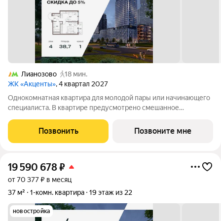
Лианозово
18 мин.
ЖК «Акценты»
, 4 квартал 2027
Однокомнатная квартира для молодой пары или начинающего
специалиста. В квартире предусмотрено смешанное
остекление. Окна в пол в зоне балкона. Дополнительные окна
в комнатах наполнят квартиру светом. Кухня-гостиная с
Позвонить
Позвоните мне
зонированной кухней и
19 590 678
₽
от 70 377 ₽ в месяц
37 м²
1-комн. квартира
19 этаж из 22
новостройка