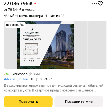
22 086 796
₽
от 79 344 ₽ в месяц
45,1 м²
1-комн. квартира
4 этаж из 22
новостройка
Лианозово
18 мин.
ЖК «Акценты»
, 4 квартал 2027
Двухкомнатная евроквартира для молодой семьи и любителей
комфорта и уюта. В квартире предусмотрено смешанное
остекление . Дополнительные окна в комнатах наполнят
квартиру светом и теплом. Кухня-гостиная с зонированной
Позвонить
Позвоните мне
кухней и пространством для