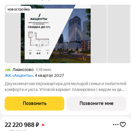
новостройка
Лианозово
18 мин.
ЖК «Акценты»
, 4 квартал 2027
Двухкомнатная евроквартира для молодой семьи и любителей
комфорта и уюта. Угловой вариант планировки с видом на две
стороны. Просторная кухня-гостиная для отдыха, общения и
приёма гостей. Дополнительные окна наполнят комнаты
Позвонить
Позвоните мне
светом и теплом.
22 220 988
₽