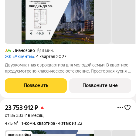
Лианозово
18 мин.
ЖК «Акценты»
, 4 квартал 2027
Двухкомнатная евроквартира для молодой семьи. В квартире
предусмотрено классическое остекление. Просторная кухня-
гостиная с зонированной кухней и зоной отдыха для уютных
вечеров. Приватная спальня с зоной гардеробной и рабочим
Позвонить
Позвоните мне
местом. Ниша для
23 753 912
₽
от 85 333 ₽ в месяц
47,5 м²
1-комн. квартира
4 этаж из 22
новостройка