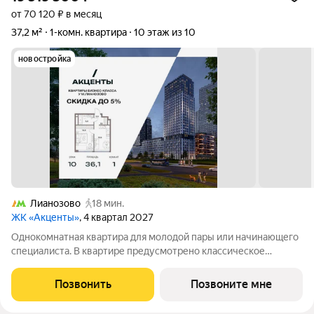
от 70 120 ₽ в месяц
37,2 м²
1-комн. квартира
10 этаж из 10
новостройка
Лианозово
18 мин.
ЖК «Акценты»
, 4 квартал 2027
Однокомнатная квартира для молодой пары или начинающего
специалиста. В квартире предусмотрено классическое
остекление. Кухня-гостиная с грамотно зонированной кухней
и зоной отдыха. Приватная спальня с зоной гардеробной и
Позвонить
Позвоните мне
рабочим местом. Удобная ниша