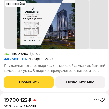
новостройка
Лианозово
18 мин.
ЖК «Акценты»
, 4 квартал 2027
Двухкомнатная евроквартира для молодой семьи и любителей
комфорта и уюта. В квартире предусмотрено панорамное
остекление . Кухня-гостиная с зонированной кухней и
пространством для отдыха. Приватная изолированная спальня
Позвонить
Позвоните мне
с зоной гардеробной и
19 700 122
₽
от 70 770 ₽ в месяц