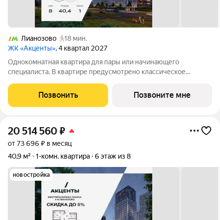
Лианозово
18 мин.
ЖК «Акценты»
, 4 квартал 2027
Однокомнатная квартира для пары или начинающего
специалиста. В квартире предусмотрено классическое
остекление. Просторная кухня-гостиная с зонированной
кухней и зоной отдыха для уютных вечеров. Приватная
Позвонить
Позвоните мне
спальня с зоной гардеробной и рабочим местом.
20 514 560
₽
от 73 696 ₽ в месяц
40,9 м²
1-комн. квартира
6 этаж из 8
новостройка