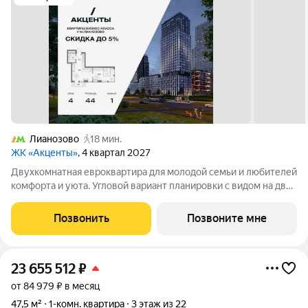
Лианозово
18 мин.
ЖК «Акценты»
, 4 квартал 2027
Двухкомнатная евроквартира для молодой семьи и любителей
комфорта и уюта. Угловой вариант планировки с видом на две
стороны. Просторная кухня-гостиная для отдыха, общения и
приёма гостей. Дополнительные окна наполнят комнаты
Позвонить
Позвоните мне
светом и теплом.
23 655 512
₽
от 84 979 ₽ в месяц
47,5 м²
1-комн. квартира
3 этаж из 22