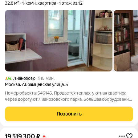
32,8 м²
1-комн. квартира
1 этаж из 12
Лианозово
15 мин.
Москва
,
Абрамцевская улица
,
5
Номер объекта: 546145. Продается теплая, уютная квартира
через дорогу от Лианозовского парка. Большая оборудованная
шестиметровая лоджия, которую можно использовать как
кабинет, дополнительное спальное место или зону отдыха.
Позвонить
Окна на две стороны,
19 519 300
₽