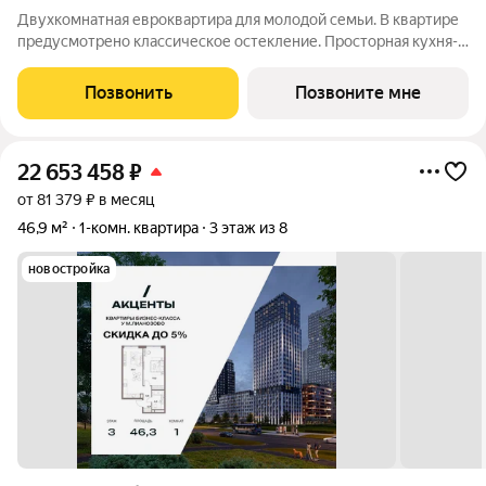
Двухкомнатная евроквартира для молодой семьи. В квартире
предусмотрено классическое остекление. Просторная кухня-
гостиная с зонированной кухней и зоной отдыха для уютных
вечеров. Приватная спальня с зоной гардеробной и рабочим
Позвонить
Позвоните мне
местом. Ниша для
22 653 458
₽
от 81 379 ₽ в месяц
46,9 м²
1-комн. квартира
3 этаж из 8
новостройка