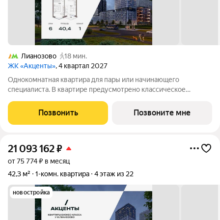
Лианозово
18 мин.
ЖК «Акценты»
, 4 квартал 2027
Однокомнатная квартира для пары или начинающего
специалиста. В квартире предусмотрено классическое
остекление. Просторная кухня-гостиная с зонированной
кухней и зоной отдыха для уютных вечеров. Приватная
Позвонить
Позвоните мне
спальня с зоной гардеробной и рабочим местом.
21 093 162
₽
от 75 774 ₽ в месяц
42,3 м²
1-комн. квартира
4 этаж из 22
новостройка