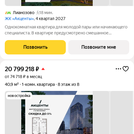
Лианозово
18 мин.
ЖК «Акценты»
, 4 квартал 2027
Однокомнатная квартира для молодой пары или начинающего
специалиста. В квартире предусмотрено смешанное
остекление . Кухня-гостиная с зонированной кухней и
пространством для отдыха. Приватная изолированная спальня
Позвонить
Позвоните мне
с зоной гардеробной и возможностью
20 799 218
₽
от 74 718 ₽ в месяц
40,9 м²
1-комн. квартира
8 этаж из 8
новостройка