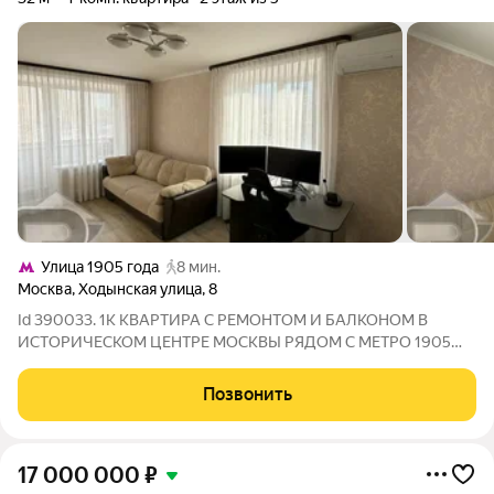
Улица 1905 года
8 мин.
Москва
,
Ходынская улица
,
8
Id 390033. 1К КВАРТИРА С РЕМОНТОМ И БАЛКОНОМ В
ИСТОРИЧЕСКОМ ЦЕНТРЕ МОСКВЫ РЯДОМ С МЕТРО 1905
ГОДА. Давайте рассмотрим этот выгодный вариант! Большая
комната - с 2 окнами и балконом, светлая и просторная. Есть
Позвонить
кондиционер. Балкон застеклен выходит во
17 000 000
₽