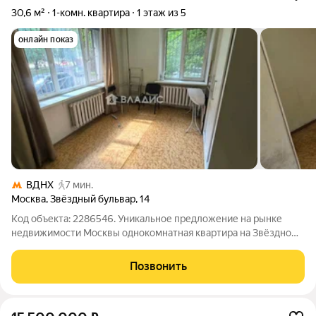
30,6 м²
1-комн. квартира
1 этаж из 5
онлайн показ
ВДНХ
7 мин.
Москва
,
Звёздный бульвар
,
14
Код объекта: 2286546. Уникальное предложение на рынке
недвижимости Москвы однокомнатная квартира на Звёздном
бульваре, 14. Этот объект идеальный выбор для тех, кто ищет
комфортное жильё в живописном районе столицы. Квартира
Позвонить
расположена на первом