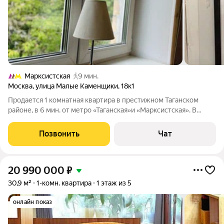
Марксистская
9 мин.
Москва
,
улица Малые Каменщики
,
18к1
Продается 1 комнатная квартира в престижном Таганском
районе, в 6 мин. от метро «Таганская»и «Марксистская». В
квартире новая входная дверь, стеклопакет во всех комнатах в
хорошем состоянии, Вам требуется сделать ремонт по своему
Позвонить
Чат
желанию. Квартира на
20 990 000
₽
30,9 м²
1-комн. квартира
1 этаж из 5
онлайн показ