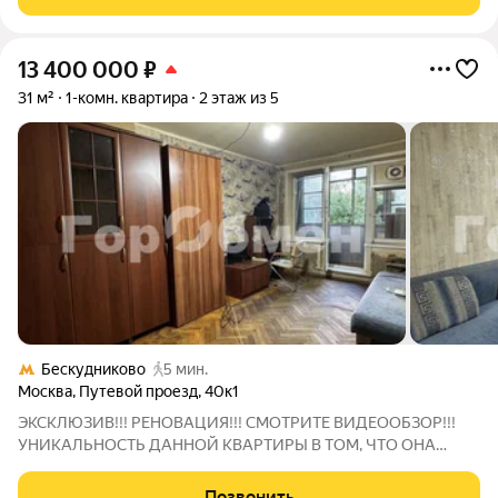
метро Беляево. Окна квартиры
13 400 000
₽
31 м²
1-комн. квартира
2 этаж из 5
Бескудниково
5 мин.
Москва
,
Путевой проезд
,
40к1
ЭКСКЛЮЗИВ!!! РЕНОBАЦИЯ!!! СМОТРИТЕ ВИДЕООБЗОР!!!
УНИКАЛЬНОСТЬ ДАННОЙ КВАРТИРЫ В ТОМ, ЧТО ОНА
ЗАКРЫВАЕТ ВСЕ ПОТРЕБНОСТИ ПРИ ВЫБОРЕ ЖИЛЬЯ!!! Все
подробности по телефону!!!! Отлично как под инвестицию так
Позвонить