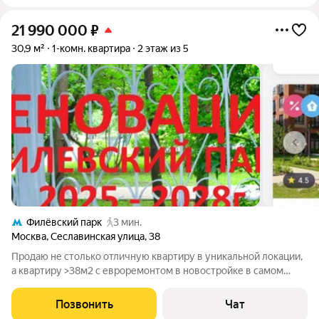
21 990 000
₽
30,9 м²
1-комн. квартира
2 этаж из 5
Филёвский парк
3 мин.
Москва
,
Сеславинская улица
,
38
Продаю не столько отличную квартиру в уникальной локации,
а квартиру >38м2 с евроремонтом в новостройке в самом
зеленом из близких к центру районе, в которую она скоро
превратиться (на месте дома утверждена стартовая
Позвонить
Чат
площадка(СП)). Квартира в