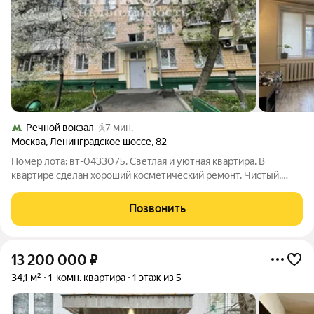
Речной вокзал
7 мин.
Москва
,
Ленинградское шоссе
,
82
Номер лота: вт-0433075. Светлая и уютная квартира. В
квартире сделан хороший косметический ремонт. Чистый,
ухоженный подъезд. Кирпичный дом. Окна выходят в тихий
зеленый двор! Установлена кухня и необходимая мебель для
Позвонить
комфортного проживания.
13 200 000
₽
34,1 м²
1-комн. квартира
1 этаж из 5