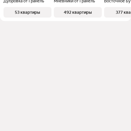
Дубровка от Гранель
Мнёвники от Гранель
Восточное Бу
53 квартиры
492 квартиры
377 кв