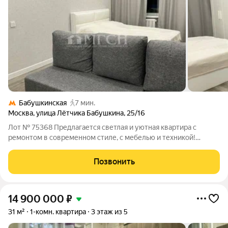
Бабушкинская
7 мин.
Москва
,
улица Лётчика Бабушкина
,
25/16
Лот № 75368 Предлагается светлая и уютная квартира с
ремонтом в современном стиле, с мебелью и техникой!
Идеальный вариант как для себя (можно сразу заехать и жить),
так и для инвестиции: такую квартиру легко сдать, а дом
Позвонить
включен в программу
14 900 000
₽
31 м²
1-комн. квартира
3 этаж из 5