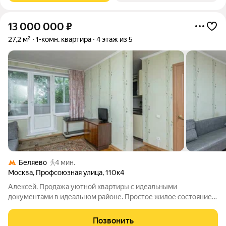
13 000 000
₽
27,2 м²
1-комн. квартира
4 этаж из 5
Беляево
4 мин.
Москва
,
Профсоюзная улица
,
110к4
Алексей. Продажа уютной квартиры с идеальными
документами в идеальном районе. Простое жилое состояние.
Спокойные соседи, чистый подъезд. Все, что отображено на
фото остается новому владельцу. Шаговая доступность до
Позвонить