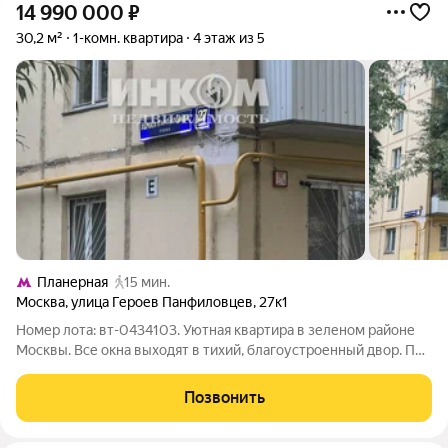
14 990 000
₽
30,2 м²
1-комн. квартира
4 этаж из 5
Планерная
15 мин.
Москва
,
улица Героев Панфиловцев
,
27к1
Номер лота: вт-0434103. Уютная квартира в зеленом районе
Москвы. Все окна выходят в тихий, благоустроенный двор. Пол
- паркет. Просторный балкон. 1 взрослый собственник, никто
не зарегистрирован. Дом под реновацию! Содействие в
Позвонить
получении специальных