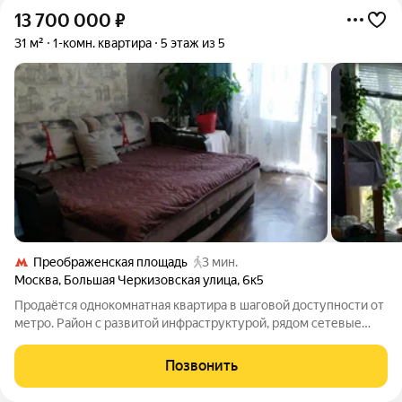
13 700 000
₽
31 м²
1-комн. квартира
5 этаж из 5
Преображенская площадь
3 мин.
Москва
,
Большая Черкизовская улица
,
6к5
Продаётся однокомнатная квартира в шаговой доступности от
метро. Район с развитой инфраструктурой, рядом сетевые
магазины, рынок, поликлиника, детские учреждения. В доме
проживают интеллигентные люди.
Позвонить