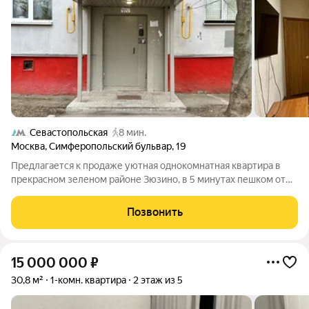
Севастопольская
8 мин.
Москва
,
Симферопольский бульвар
,
19
Предлагается к продаже уютная однокомнатная квартира в
прекрасном зеленом районе Зюзино, в 5 минутах пешком от
метро Каховская. Окна выходят в тихий и зеленый двор, всегда
есть свободные места для парковки! Район с очень развитой
Позвонить
инфраструктурой!
15 000 000
₽
30,8 м²
1-комн. квартира
2 этаж из 5