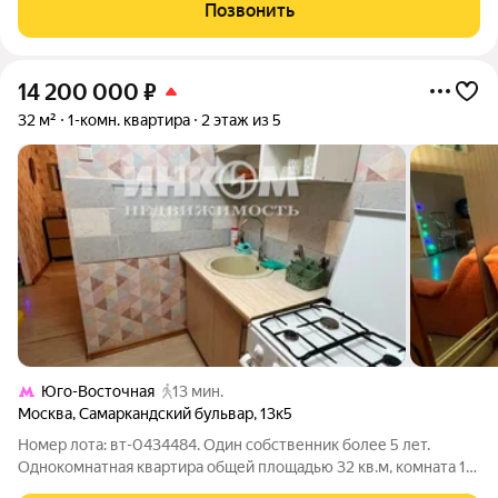
кирпичном доме, на последнем этаже пятиэтажного дома, что
Позвонить
обеспечивает прекрасный
14 200 000
₽
32 м²
1-комн. квартира
2 этаж из 5
Юго-Восточная
13 мин.
Москва
,
Самаркандский бульвар
,
13к5
Номер лота: вт-0434484. Один собственник более 5 лет.
Однокомнатная квартира общей площадью 32 кв.м, комната 18
кв.м, кухня 6 кв.м, балкон, санузел совмещенный. Квартира в