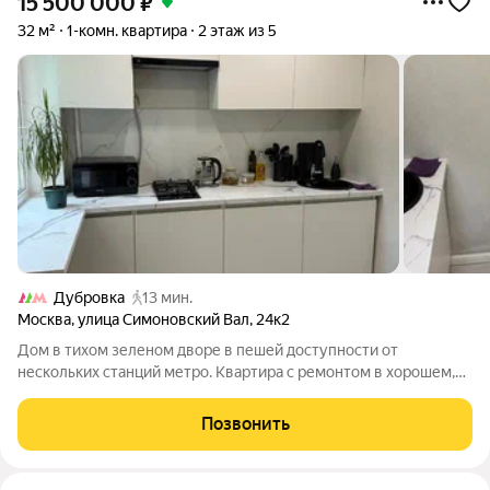
15 500 000
₽
32 м²
1-комн. квартира
2 этаж из 5
Дубровка
13 мин.
Москва
,
улица Симоновский Вал
,
24к2
Дом в тихом зеленом дворе в пешей доступности от
нескольких станций метро. Квартира с ремонтом в хорошем,
жилом состояние. Застеленный балкон, окна во двор - тихо и
спокойно. СУС установлена душевая кабина. Гардеробная
Позвонить
комната, просторная прихожая.