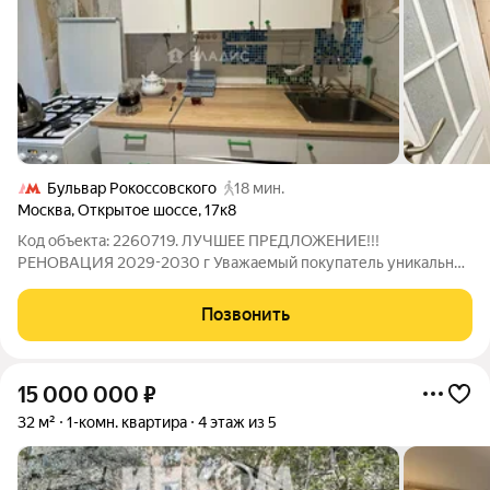
Бульвар Рокоссовского
18 мин.
Москва
,
Открытое шоссе
,
17к8
Код объекта: 2260719. ЛУЧШЕЕ ПРЕДЛОЖЕНИЕ!!!
РЕНОВАЦИЯ 2029-2030 г Уважаемый покупатель уникальное
предложение в Москве уютная однокомнатная квартира по
адресу Открытое шоссе, 17к8. Это идеальный выбор для тех,
Позвонить
кто ищет комфортное жильё в развитом
15 000 000
₽
32 м²
1-комн. квартира
4 этаж из 5