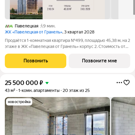
Павелецкая
9 мин.
ЖК «Павелецкая от Гранель»
, 3 квартал 2028
Продаётся 1-комнатная квартира №499, площадью 45,38 м, на 2
этаже в ЖК «Павелецкая от Гранель» корпус 2. Стоимость от
31551441 руб. Квартира без отделки, планировка
односторонняя, окна во двор. «Павелецкая от Гранель» проект
Позвонить
Позвоните мне
бизнес-класса в
25 500 000
₽
43 м²
1-комн. апартаменты
20 этаж из 25
новостройка