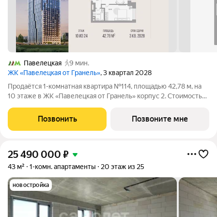
Павелецкая
9 мин.
ЖК «Павелецкая от Гранель»
, 3 квартал 2028
Продаётся 1-комнатная квартира №114, площадью 42,78 м, на
10 этаже в ЖК «Павелецкая от Гранель» корпус 2. Стоимость
от 30212139 руб. Квартира без отделки, планировка
односторонняя, окна во двор. «Павелецкая от Гранель» проект
Позвонить
Позвоните мне
бизнес-класса в
25 490 000
₽
43 м²
1-комн. апартаменты
20 этаж из 25
новостройка