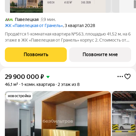
Павелецкая
9 мин.
ЖК «Павелецкая от Гранель»
, 3 квартал 2028
Продаётся 1-комнатная квартира №563, площадью 41,52 м, на 6
этаже в ЖК «Павелецкая от Гранель» корпус 2. Стоимость от
29735582 руб. Квартира без отделки, планировка
односторонняя, окна на улицу. «Павелецкая от Гранель» проект
Позвонить
Позвоните мне
бизнес-класса в
29 900 000
₽
46,1 м²
1-комн. квартира
2 этаж из 8
новостройка