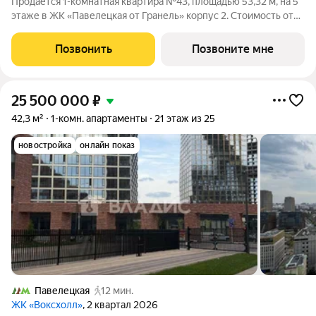
Продаётся 1-комнатная квартира №43, площадью 53,32 м, на 5
этаже в ЖК «Павелецкая от Гранель» корпус 2. Стоимость от
33038308 руб. Квартира без отделки, планировка
односторонняя, окна во двор. «Павелецкая от Гранель» проект
Позвонить
Позвоните мне
бизнес-класса в
25 500 000
₽
42,3 м²
1-комн. апартаменты
21 этаж из 25
новостройка
онлайн показ
Павелецкая
12 мин.
ЖК «Воксхолл»
, 2 квартал 2026