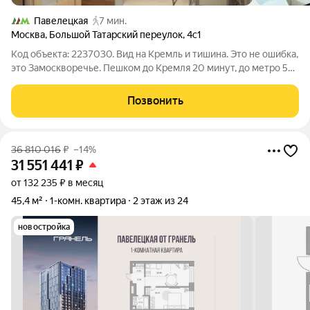
Павелецкая
7 мин.
Москва
,
Большой Татарский переулок
,
4с1
Код объекта: 2237030. Вид на Кремль и тишина. Это не ошибка,
это Замоскворечье. Пешком до Кремля 20 минут, до метро 5
10 мин. Четыре станции рядом, но шума нет дом кирпичный,
соседи не слышны. Внутри светлая евро-двушка с ремонтом
Позвонить
по
36 810 016
₽
–14%
31 551 441
₽
от 132 235 ₽ в месяц
45,4 м²
1-комн. квартира
2 этаж из 24
новостройка