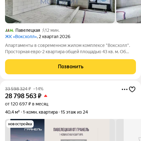
Павелецкая
12 мин.
ЖК «Воксхолл»
, 2 квартал 2026
Апартаменты в современном жилом комплексе "Воксхолл".
Просторная евро-2 квартира общей площадью 43 кв. м. Об
объекте: Просторная кухня-гостиная (15,2 кв. м.); Высокие
потолки 3.2 метра придают пространству дополнительный
Позвонить
объем и комфорт.
33 598 324
₽
–14%
28 798 563
₽
от 120 697 ₽ в месяц
40,4 м²
1-комн. квартира
15 этаж из 24
новостройка