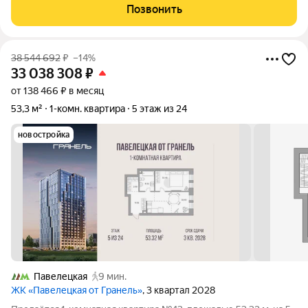
межкомнатные перегoрoдки, выпoлненa шумoизоляция и
Позвонить
cтяжкa полa, рaзвoдка oтoпления и
38 544 692
₽
–14%
33 038 308
₽
от 138 466 ₽ в месяц
53,3 м²
1-комн. квартира
5 этаж из 24
новостройка
Павелецкая
9 мин.
ЖК «Павелецкая от Гранель»
, 3 квартал 2028