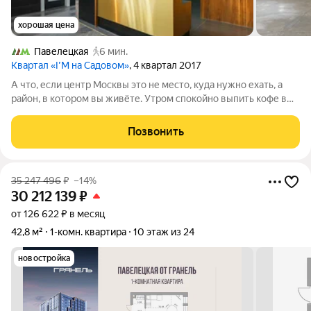
хорошая цена
Павелецкая
6 мин.
Квартал «I’M на Садовом»
, 4 квартал 2017
А что, если центр Москвы это не место, куда нужно ехать, а
район, в котором вы живёте. Утром спокойно выпить кофе в
кофейне на первом этаже и не торопясь заниматься своими
делами. А после рабочего дня прогуляться по набережной или
Позвонить
заняться спортом в
35 247 496
₽
–14%
30 212 139
₽
от 126 622 ₽ в месяц
42,8 м²
1-комн. квартира
10 этаж из 24
новостройка