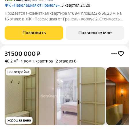
ЖК «Павелецкая от Гранель»
, 3 квартал 2028
Продаётся 1-комнатная квартира №694, площадью 58,23 м, на
16 этаже в ЖК «Павелецкая от Гранель» корпус 2. Стоимость
от 39241597 руб. Квартира без отделки, планировка
односторонняя, окна во двор. «Павелецкая от Гранель» проект
Позвонить
Позвоните мне
бизнес-класса в
31 500 000
₽
46,2 м²
1-комн. квартира
2 этаж из 8
новостройка
хорошая цена