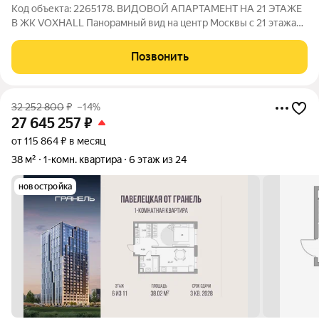
Код объекта: 2265178. ВИДОВОЙ АПАРТАМЕНТ НА 21 ЭТАЖЕ
В ЖК VOXHALL Панорамный вид на центр Москвы с 21 этажа
просторное небо, современная архитектура столицы и
отсутствие эффекта «окна в окна». Благодаря высокому этажу
Позвонить
квартира наполнена естественным
32 252 800
₽
–14%
27 645 257
₽
от 115 864 ₽ в месяц
38 м²
1-комн. квартира
6 этаж из 24
новостройка