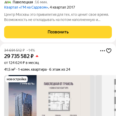
Павелецкая
6 мин.
Квартал «I’M на Садовом»
, 4 квартал 2017
Центр Москвы это привилегия для тех, кто ценит свое время.
Возможность не откладывать на потом наполненную и
насыщенную жизнь, а пользоваться всеми преимуществами
каждый день. Если вам это близко это предложение для вас!
Позвонить
Пока кто то томится в
34 691 512
₽
–14%
29 735 582
₽
от 124 624 ₽ в месяц
41,5 м²
1-комн. квартира
6 этаж из 24
новостройка