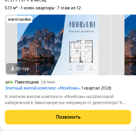
от 277 797 ₽ в месяц
57,1 м²
1-комн. квартира
7 этаж из 12
новостройка
3D-тур
Павелецкая
6 мин.
Элитный жилой комплекс «Монблан»
, 1 квартал 2028
В элитном жилом комплексе «Монблан» на Шлюзовой
набережной в Замоскворечье напрямую от девелопера ГК
«Галс-Девелопмент» представлена 1-комнатная квартира
квартира на 7 этаже общей площадью 57.10 м. Квартира
Позвонить
предлагается без отделки. «Монблан»