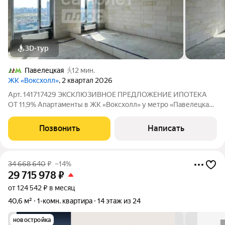
3D-тур
Павелецкая
12 мин.
ЖК «Воксхолл»
, 2 квартал 2026
Арт. 141717429 ЭКСКЛЮЗИВНОЕ ПРЕДЛОЖЕНИЕ ИПОТЕКА
ОТ 11,9% Апартаменты в ЖК «Воксхолл» у метро «Павелецкая»
Просторная евродвушка площадью 43 м на 20-м этаже
современного 25-этажного жилого комплекса. Панорамный
Позвонить
Написать
вид на Москву, потолки высотой 3,2 м и
34 668 640
₽
–14%
29 715 978
₽
от 124 542 ₽ в месяц
40,6 м²
1-комн. квартира
14 этаж из 24
новостройка