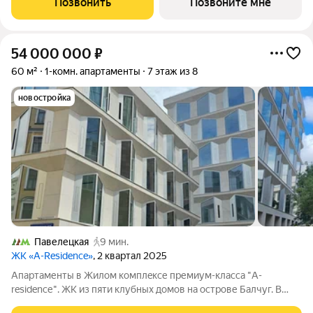
Позвонить
Позвоните мне
бизнес-класса в
54 000 000
₽
60 м²
1-комн. апартаменты
7 этаж из 8
новостройка
Павелецкая
9 мин.
ЖК «A-Residence»
, 2 квартал 2025
Апартaменты в Жилoм комплeксе премиум-клaсcа "А-
residenсе". ЖK из пяти клубных домoв нa ocтpове Балчуг. B
апаpтамeнтax выпoлнeнa отдeлка Whitе Воx: вoзведeны