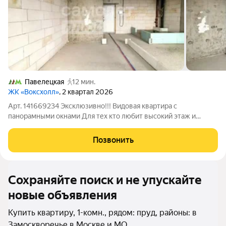
Павелецкая
12 мин.
ЖК «Воксхолл»
, 2 квартал 2026
Арт. 141669234 Эксклюзивно!!! Видовая квартира с
панорамными окнами Для тех кто любит высокий этаж и
завораживающий вид на город Согласуем покупку с ремонтом
в ДКП Уникальные условия одобрения и быстрый выход в
Позвонить
сделку ЭКСКЛЮЗИВНОЕ ПРЕДЛОЖЕНИЕ - ОТ
Сохраняйте поиск и не упускайте
новые объявления
Купить квартиру, 1-комн., рядом: пруд, районы: в
Замоскворечье в Москве и МО