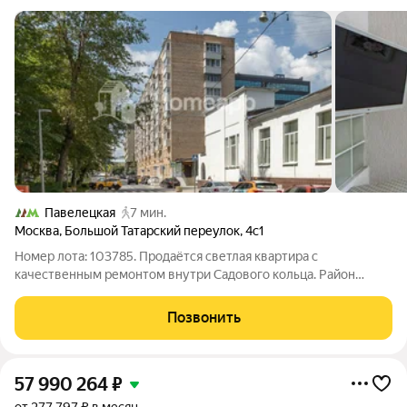
Павелецкая
7 мин.
Москва
,
Большой Татарский переулок
,
4с1
Номер лота: 103785. Продаётся светлая квартира с
качественным ремонтом внутри Садового кольца. Район
Замоскворечье это тихий центр с купеческой атмосферой,
старинными храмами, набережными Водоотводного канала и
Позвонить
Москвы-реки. До Кремля 20 минут
57 990 264
₽