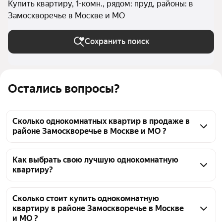
Купить квартиру, 1-комн., рядом: пруд, районы: в
Замоскворечье в Москве и МО
Сохранить поиск
Остались вопросы?
Сколько однокомнатных квартир в продаже в
районе Замоскворечье в Москве и МО ?
На Яндекс Недвижимости в продаже в районе 
Замоскворечье в Москве и МО 278 однокомнатных 
Как выбрать свою лучшую однокомнатную
квартиру?
квартир, из них 18 объявлений от агентств, 260 
объявлений от застройщиков
Чтобы купить 1-комнатную квартиру рядом с 
прудом в районе Замоскворечье, воспользуйтесь 
Сколько стоит купить однокомнатную
квартиру в районе Замоскворечье в Москве
тепловой картой для оценки инфраструктуры и 
и МО ?