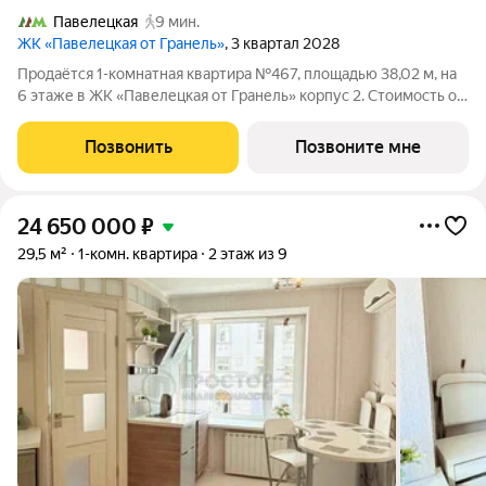
Павелецкая
9 мин.
ЖК «Павелецкая от Гранель»
, 3 квартал 2028
Продаётся 1-комнатная квартира №467, площадью 38,02 м, на
6 этаже в ЖК «Павелецкая от Гранель» корпус 2. Стоимость от
27645257 руб. Квартира без отделки, планировка
односторонняя, окна во двор. «Павелецкая от Гранель» проект
Позвонить
Позвоните мне
бизнес-класса в
24 650 000
₽
29,5 м²
1-комн. квартира
2 этаж из 9