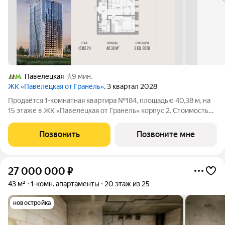
Павелецкая
9 мин.
ЖК «Павелецкая от Гранель»
, 3 квартал 2028
Продаётся 1-комнатная квартира №184, площадью 40,38 м, на
15 этаже в ЖК «Павелецкая от Гранель» корпус 2. Стоимость
от 28798563 руб. Квартира без отделки, планировка
односторонняя, окна во двор. «Павелецкая от Гранель» проект
Позвонить
Позвоните мне
бизнес-класса в
27 000 000
₽
43 м²
1-комн. апартаменты
20 этаж из 25
новостройка