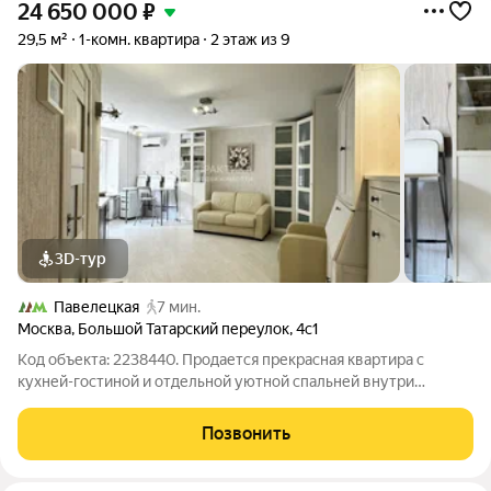
24 650 000
₽
29,5 м²
1-комн. квартира
2 этаж из 9
3D-тур
Павелецкая
7 мин.
Москва
,
Большой Татарский переулок
,
4с1
Код объекта: 2238440. Продается прекрасная квартира с
кухней-гостиной и отдельной уютной спальней внутри
Садового кольца, в старинном районе Москвы -
Замоскворечье. Основное преимущество района - это его
Позвонить
локация: тихий центр, атмосфера купеческих