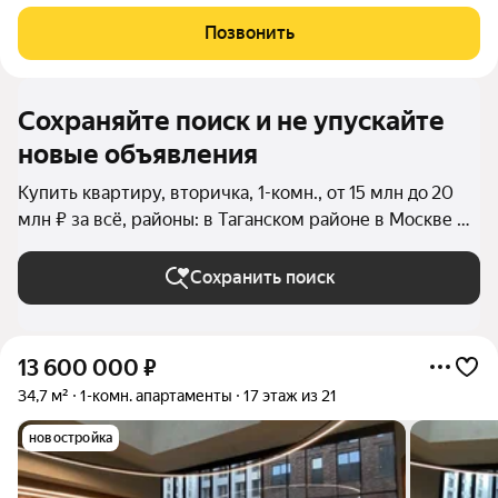
тех, кто ценит комфорт и удобство. Расположенная в одном из
самых живописных районов Москвы, эта квартира предлагает
Позвонить
своим жильцам тихое
Сохраняйте поиск и не упускайте
новые объявления
Купить квартиру, вторичка, 1-комн., от 15 млн до 20
млн ₽ за всё, районы: в Таганском районе в Москве и
МО
Сохранить поиск
13 600 000
₽
34,7 м²
1-комн. апартаменты
17 этаж из 21
новостройка