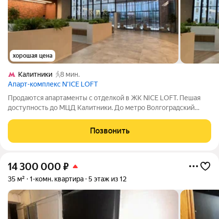
хорошая цена
Калитники
8 мин.
Апарт-комплекс N’ICE LOFT
Продаются апартаменты с отделкой в ЖК NICE LOFT. Пешая
доступность до МЦД Калитники. До метро Волгоградский
проспект 7 минут транспортом. Прямой выезд на ТТК. До
центра 15 минут на авто. Рядом Таганский и Лефортовский
Позвонить
парки, озеро. ЖК бизнес класса.
14 300 000
₽
35 м²
1-комн. квартира
5 этаж из 12