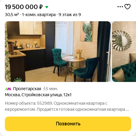
19 500 000
₽
30,5 м²
1-комн. квартира
9 этаж из 9
Пролетарская
5 мин.
Москва
,
Стройковская улица
,
12к1
Номер объекта: 552989. Однокомнатная квартира с
евроремонтом. Продаётся готовая однокомнатная квартира по
адресу: Москва, ул. Стройковская, д.12к1. Это центр (Таганский
район), рядом Покровский монастырь, до метро Пролетарская
Позвонить
/ Крестьянская Застава