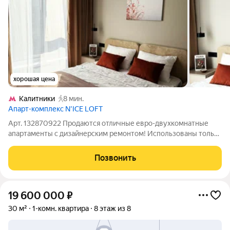
хорошая цена
Калитники
8 мин.
Апарт-комплекс N’ICE LOFT
Арт. 132870922 Продаются отличные евро-двухкомнатные
апартаменты с дизайнерским ремонтом! Использованы только
качественные отделочные материалы, новая мебель и
бытовая техника (встроенный холодильник, варочная
Позвонить
поверхность, духовой шкаф, СВЧ,
19 600 000
₽
30 м²
1-комн. квартира
8 этаж из 8