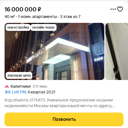
16 000 000
₽
40 м²
1-комн. апартаменты
3 этаж из 7
новостройка
онлайн показ
хорошая цена
Калитники
11 мин.
ЖК Loft FM
, 4 квартал 2021
Код объекта: 2175873. Уникальное предложение на рынке
недвижимости Москвы квартира вашей мечты по адресу
Нижегородская улица, 32с3. Этот объект идеально подойдёт
тем, кто ценит комфорт и практичность. Квартира
Позвонить
расположена на 3 этаже современного