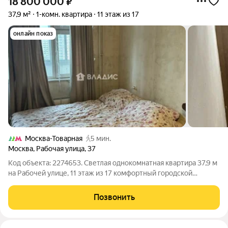
18 800 000
₽
37,9 м²
1-комн. квартира
11 этаж из 17
онлайн показ
Москва-Товарная
5 мин.
Москва
,
Рабочая улица
,
37
Код объекта: 2274653. Светлая однокомнатная квартира 37,9 м
на Рабочей улице, 11 этаж из 17 комфортный городской
формат, в котором можно сразу жить и планировать
обновление под свой вкус. Лоджия добавляет пространство и
Позвонить
место для утреннего кофе или