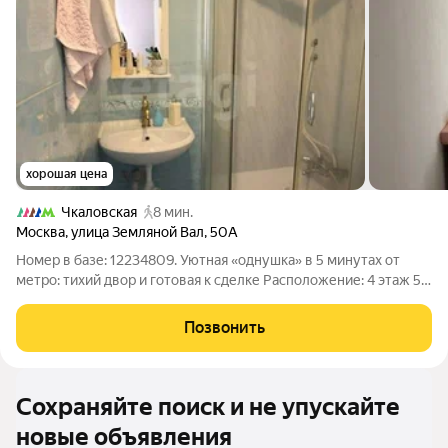
хорошая цена
Чкаловская
8 мин.
Москва
,
улица Земляной Вал
,
50А
Номер в базе: 12234809. Уютная «однушка» в 5 минутах от
метро: тихий двор и готовая к сделке Расположение: 4 этаж 5-
этажного дома, до метро 59 минут пешком. Это вариант для
тех, кто ценит своё время и комфорт. Выход из дома и вы уже
Позвонить
на пути к делам
Сохраняйте поиск и не упускайте
новые объявления