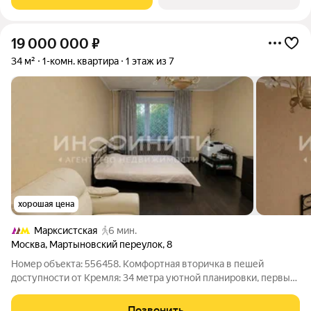
19 000 000
₽
34 м²
1-комн. квартира
1 этаж из 7
хорошая цена
Марксистская
6 мин.
Москва
,
Мартыновский переулок
,
8
Номер объекта: 556458. Комфортная вторичка в пешей
доступности от Кремля: 34 метра уютной планировки, первый
этаж семиэтажного кирпичного дома, готовый ремонт и
мебель в подарок идеальный баланс цены и локации для тех,
Позвонить