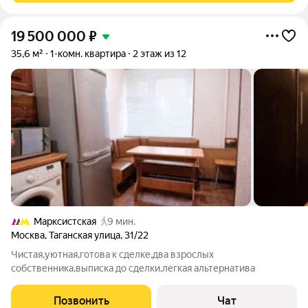
19 500 000
₽
35,6 м²
1-комн. квартира
2 этаж из 12
Марксистская
9 мин.
Москва
,
Таганская улица
,
31/22
Чистая,уютная,готова к сделке,два взрослых
собственника,выписка до сделки,легкая альтернатива
Позвонить
Чат