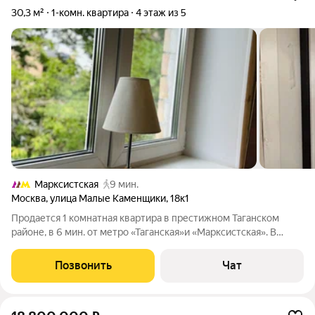
30,3 м²
1-комн. квартира
4 этаж из 5
Марксистская
9 мин.
Москва
,
улица Малые Каменщики
,
18к1
Продается 1 комнатная квартира в престижном Таганском
районе, в 6 мин. от метро «Таганская»и «Марксистская». В
квартире новая входная дверь, стеклопакет во всех комнатах в
хорошем состоянии, Вам требуется сделать ремонт по своему
Позвонить
Чат
желанию. Квартира на