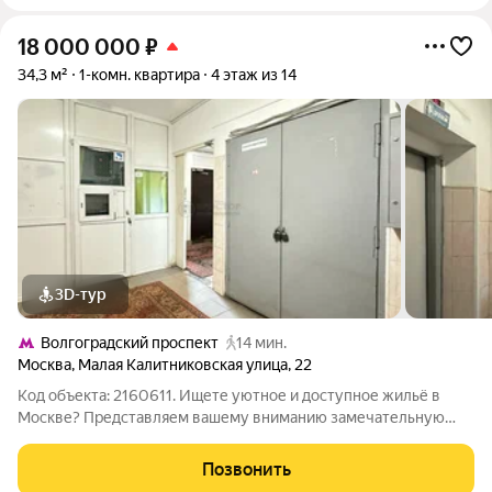
18 000 000
₽
34,3 м²
1-комн. квартира
4 этаж из 14
3D-тур
Волгоградский проспект
14 мин.
Москва
,
Малая Калитниковская улица
,
22
Код объекта: 2160611. Ищете уютное и доступное жильё в
Москве? Представляем вашему вниманию замечательную
однокомнатную квартиру на Малой Калитниковской улице, 22
идеальное решение для тех, кто ценит комфорт и удобство!
Позвонить
Квартира расположена на 4