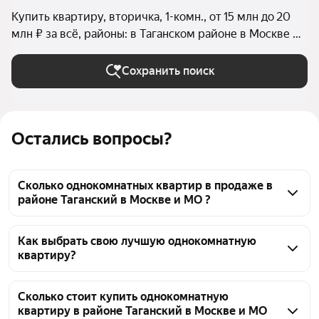
Купить квартиру, вторичка, 1-комн., от 15 млн до 20
млн ₽ за всё, районы: в Таганском районе в Москве и
МО
Сохранить поиск
Остались вопросы?
Сколько однокомнатных квартир в продаже в
районе Таганский в Москве и МО ?
На Яндекс Недвижимости в продаже в районе 
Таганский в Москве и МО 27 однокомнатных 
Как выбрать свою лучшую однокомнатную
квартиру?
квартир, из них 3 объявления от собственников, 24 
объявления от агентств
Чтобы купить 1-комнатную квартиру бизнес класса 
в районе Таганский, воспользуйтесь тепловой 
Сколько стоит купить однокомнатную
квартиру в районе Таганский в Москве и МО
картой для оценки инфраструктуры и 