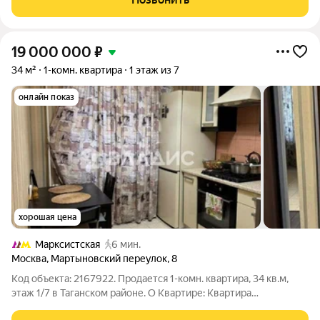
кто ценит время и комфорт. Эта
19 000 000
₽
34 м²
1-комн. квартира
1 этаж из 7
онлайн показ
хорошая цена
Марксистская
6 мин.
Москва
,
Мартыновский переулок
,
8
Код объекта: 2167922. Продается 1-комн. квартира, 34 кв.м,
этаж 1/7 в Таганском районе. О Квартире: Квартира
расположена на 1 этаже 7-ми этажного кирпичного дома, с