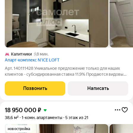
Калитники
8 мин.
Апарт-комплекс N’ICE LOFT
Арт. 140111428 Уникальное предложение только для наших
клиентов - субсидированная ставка 11,9% Продаются видовые
апартаменты с готовой мебелью и ремонтом. О КВАРТИРЕ: -
совмещенный санузел - кухня 9 м - изолированная спальня -
Позвонить
Написать
готовая мебель -
18 950 000
₽
38,6 м²
1-комн. апартаменты
5 этаж из 21
новостройка