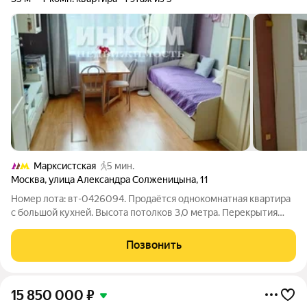
Марксистская
5 мин.
Москва
,
улица Александра Солженицына
,
11
Номер лота: вт-0426094. Продаётся однокомнатная квартира
с большой кухней. Высота потолков 3,0 метра. Перекрытия
железобетонные. Дом кирпичный, построен по
индивидуальному проекту, толщина стен внешних стен более
Позвонить
50 см, что позволяет сохранять тепло
15 850 000
₽