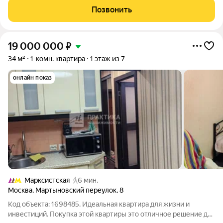
этажного дома. Есть балкон, санузел совмещенный. В
Позвонить
квартире
19 000 000
₽
34 м²
1-комн. квартира
1 этаж из 7
онлайн показ
Марксистская
6 мин.
Москва
,
Мартыновский переулок
,
8
Код объекта: 1698485. Идеальная квартира для жизни и
инвестиций. Покупка этой квартиры это отличное решение для