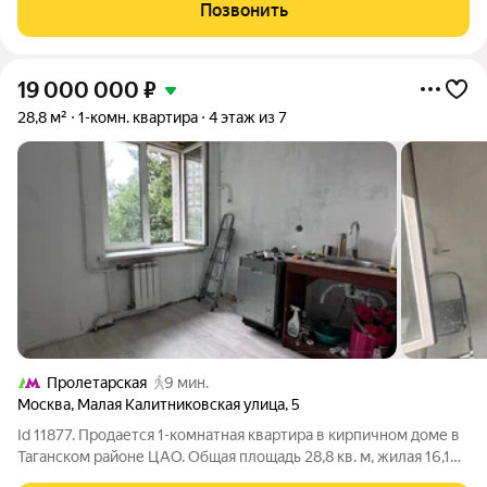
ремонтом и техникой, пластиковые стеклопакеты, натяжные
Позвонить
потолки. Квартира оборудована
19 000 000
₽
28,8 м²
1-комн. квартира
4 этаж из 7
Пролетарская
9 мин.
Москва
,
Малая Калитниковская улица
,
5
Id 11877. Продается 1-комнатная квартира в кирпичном доме в
Таганском районе ЦАО. Общая площадь 28,8 кв. м, жилая 16,1
кв. м, кухня 6,6 кв. м. Квартира расположена на 4 этаже 7-