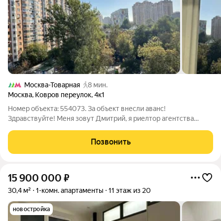
Москва-Товарная
8 мин.
Москва
,
Ковров переулок
,
4к1
Номер объекта: 554073. За объект внесли аванс!
Здравствуйте! Меня зовут Дмитрий, я риелтор агентства
недвижимости «Инфинити» мы входим в Топ-2 по всей России.
Лично сопровождаю эту сделку от первого просмотра до
Позвонить
получения ключей. Предлагаю вашему
15 900 000
₽
30,4 м²
1-комн. апартаменты
11 этаж из 20
новостройка