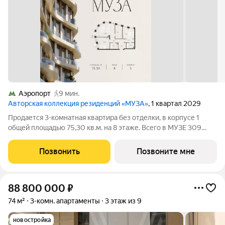
Аэропорт
9 мин.
Авторская коллекция резиденций «МУЗА»
, 1 квартал 2029
Продается 3-комнатная квартира без отделки, в корпусе 1
общей площадью 75,30 кв.м. на 8 этаже. Всего в МУЗЕ 309
лотов площадью от 37 до 250 м, большинство с балконами и
террасами. Высота потолков от 3,5 до 4,65 м. Эксклюзивные
Позвонить
Позвоните мне
форматы: Пентхаусы
88 800 000
₽
74 м²
3-комн. апартаменты
3 этаж из 9
новостройка