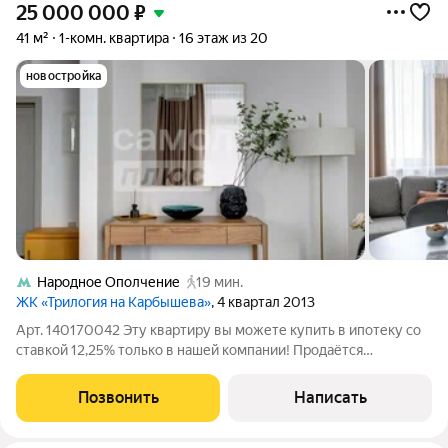
25 000 000
₽
41 м²
1-комн. квартира
16 этаж из 20
новостройка
Народное Ополчение
19 мин.
ЖК «Трилогия на Карбышева»
, 4 квартал 2013
Арт. 140170042 Эту квартиру вы можете купить в ипотеку со
ставкой 12,25% только в нашей компании! Продаётся
1комнатная квартира в ЖК «Юнион Парк»: 41 м максимум
комфорта в престижном районе! Ищете квартиру, в которую
Позвонить
Написать
можно заехать и сразу жить без