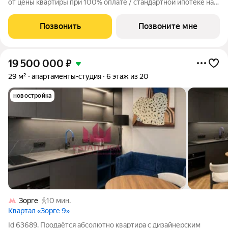
от цены квартиры при 100% оплате / стандартной ипотеке на
ограниченный пул квартир. Просторная 2-комнатная квартира
на 28 этаже, 58.3 кв.м, в премиальном жилом комплексе «Айс
Позвонить
Позвоните мне
Тауэрс» (ЗАО
19 500 000
₽
29 м²
апартаменты-студия
6 этаж из 20
новостройка
Зорге
10 мин.
Квартал «Зорге 9»
Id 63689. Продаётся абсолютно квартира с дизайнерским