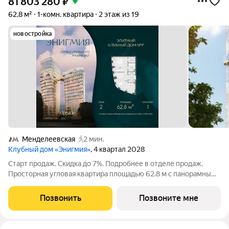
81 803 280
₽
62,8 м²
1-комн. квартира
2 этаж из 19
новостройка
Менделеевская
2 мин.
Клубный дом «Энигмия»
, 4 квартал 2028
Старт продаж. Скидка до 7%. Подробнее в отделе продаж.
Просторная угловая квартира площадью 62.8 м с панорамными
видами на Садовое кольцо, Новослободскую ул. и во двор.
Продуманная планировка с мастер-спальней и гардеробной с
Позвонить
Позвоните мне
окном. ЭНИГМИЯ