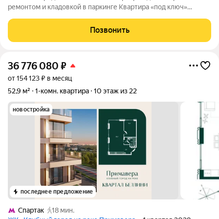
ремонтом и кладовкой в паркинге Квартира «под ключ»
ремонт сделан с душой и для себя Сделан качественный
дизайнерский ремонт с использованием премиальных
Позвонить
материалов и мебели. Всё продумано до
36 776 080
₽
от 154 123 ₽ в месяц
52,9 м²
1-комн. квартира
10 этаж из 22
новостройка
последнее предложение
Спартак
18 мин.