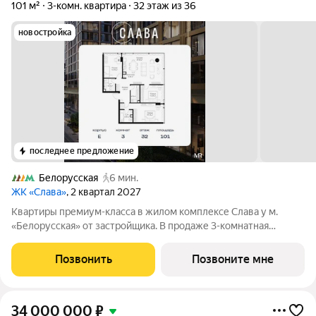
101 м²
3-комн. квартира
32 этаж из 36
новостройка
последнее предложение
Белорусская
6 мин.
ЖК «Слава»
, 2 квартал 2027
Квартиры премиум-класса в жилом комплексе Слава у м.
«Белорусская» от застройщика. В продаже 3-комнатная
квартира площадью 101 м на 32-м этаже 39 этажного дома.
Новый современный жилой комплекс премиум-класса Слава
Позвонить
Позвоните мне
расположен в той части центра, где
34 000 000
₽