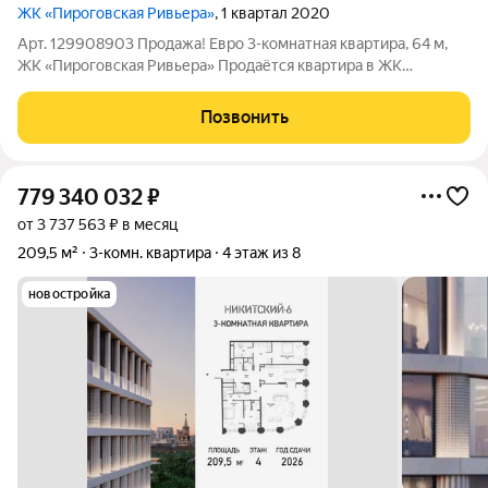
ЖК «Пироговская Ривьера»
, 1 квартал 2020
Арт. 129908903 Продажа! Евро 3-комнатная квартира, 64 м,
ЖК «Пироговская Ривьера» Продаётся квартира в ЖК
«Пироговская Ривьера» Квартира на 1м этаже 9этажного
дома(угловой подъезд) в жилом комплексе«Пироговская
Позвонить
Ривьера». Преимущества: монолитное
779 340 032
₽
от 3 737 563 ₽ в месяц
209,5 м²
3-комн. квартира
4 этаж из 8
новостройка