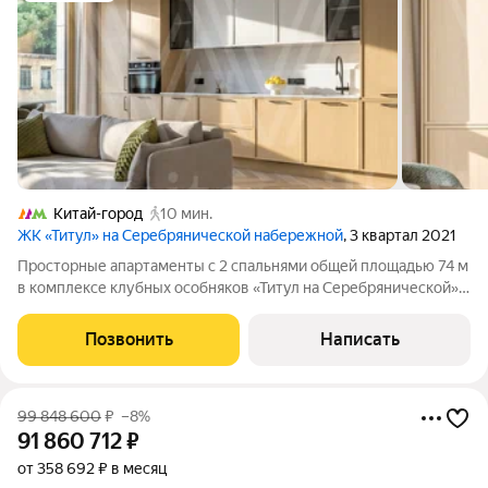
Китай-город
10 мин.
ЖК «Титул» на Серебрянической набережной
, 3 квартал 2021
Просторные апартаменты с 2 спальнями общей площадью 74 м
в комплексе клубных особняков «Титул на Серебрянической».
Угловые апартаменты с готовой отделкой расположены на 3
этаже в корпусе 1.1. Высота потолков 3,2 метра. Планировка:
Позвонить
Написать
кухня-гостиная,
99 848 600
₽
–8%
91 860 712
₽
от 358 692 ₽ в месяц