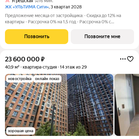
Угрешская
16 мин.
ЖК «УЛЬТИМА Сити»
, 3 квартал 2028
Предложение месяца от застройщика: - Скидка до 12% на
квартиры - Рассрочка 0% на 1,5 год - Рассрочка 0% с
первоначальным взносом от 10% - Ипотека для всех, ставка
7% на 7 лет - Семейная ипотека без удорожания, ставка 4% -
Позвонить
Позвоните мне
Ипотека для всех на весь
23 600 000
₽
40,9 м²
квартира-студия
14 этаж из 29
новостройка
онлайн показ
хорошая цена