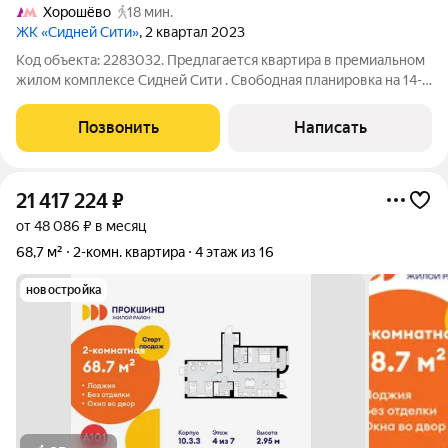
Хорошёво
18 мин.
ЖК «Сидней Сити»
, 2 квартал 2023
Код объекта: 2283032. Предлагается квартира в премиальном
жилом комплексе Сидней Сити . Свободная планировка на 14-м
этаже монолитного дома 2023 года на Шелепихинской
набережной отличная база для стильной квартиры с
Позвонить
Написать
ощущением воздуха и света:
21 417 224
₽
от 48 086 ₽ в месяц
68,7 м²
2-комн. квартира
4 этаж из 16
новостройка