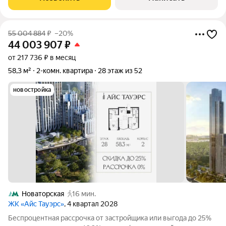
укомплектованные апартаменты с
55 004 884
₽
–20%
44 003 907
₽
от 217 736 ₽ в месяц
58,3 м²
2-комн. квартира
28 этаж из 52
новостройка
Новаторская
16 мин.
ЖК «Айс Тауэрс»
, 4 квартал 2028
Беспроцентная рассрочка от застройщика или выгода до 25%