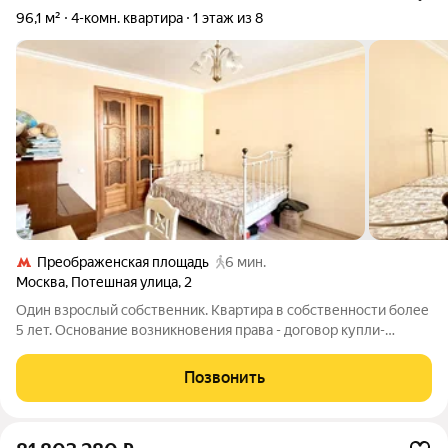
96,1 м²
4-комн. квартира
1 этаж из 8
Преображенская площадь
6 мин.
Москва
,
Потешная улица
,
2
Один взрослый собственник. Квартира в собственности более
5 лет. Основание возникновения права - договор купли-
продажи. Полная стоимость в договоре. Все документы
подготовлены к сделке. Без долгов. Без обременений.
Позвонить
Альтернатива на другой район.