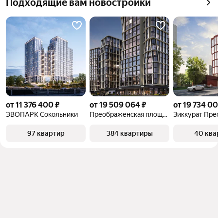
Подходящие вам новостройки
от 11 376 400 ₽
от 19 509 064 ₽
от 19 734 00
ЭВОПАРК Сокольники
Преображенская площадь
97 квартир
384 квартиры
40 ква