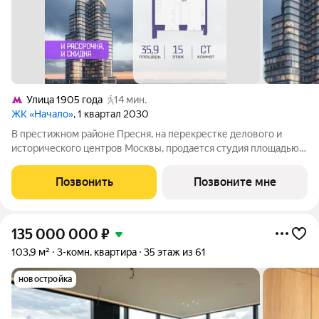
Улица 1905 года
14 мин.
ЖК «Начало»
, 1 квартал 2030
В престижном районе Пресня, на перекрестке делового и
исторического центров Москвы, продается студия площадью
35.90 кв. м без отделки. Квартира находится на 15 этаже 48-
этажного дома, в новом элитном жилом комплексе «Начало»
Позвонить
Позвоните мне
от девелопера «Донстрой».
135 000 000
₽
103,9 м²
3-комн. квартира
35 этаж из 61
новостройка