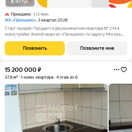
3D-тур
Прокшино
12 мин.
ЖК «Прокшино»
, 3 квартал 2028
Старт продаж! Продается двухкомнатная квартира № 234 в
новостройке Жилой квартал «Прокшино» по адресу Москва,
ТиНАО, Новомосковский АО, Сосенское С/П, Москва,
Новомосковский административный округ, район Коммунарка,
Позвонить
Позвоните мне
ЖК Прокшино, 7.1.3. Общая площадь
15 200 000
₽
37,8 м²
1-комн. квартира
4 этаж из 6