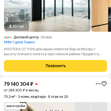
3D-тур
Деловой центр
8 мин.
МФК Capital Towers
ИПОТЕКА ОТ 11,9% для наших клиентов Вид на Москву с
высоты птичьего полета в престижном районе Продается
видовая трехкомнатная квартира в башне Capital Towers на
Краснопресненской набережной. Общая площадь 103,9
Позвонить
квадратных метра, 35 этаж из 61. О
79 140 304
₽
от 284 300 ₽ в месяц
75,3 м²
3-комн. квартира
8 этаж из 20
новостройка