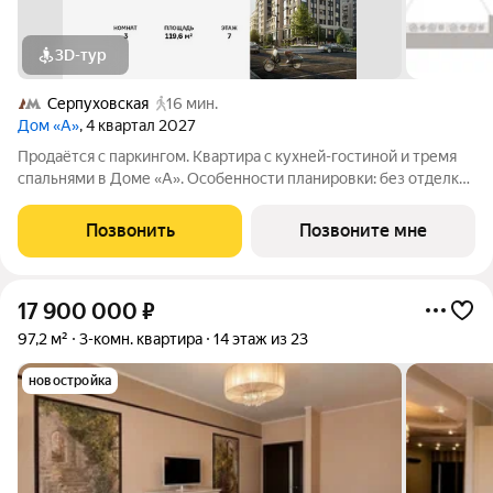
3D-тур
Серпуховская
16 мин.
Дом «А»
, 4 квартал 2027
Продаётся с паркингом. Квартира с кухней-гостиной и тремя
спальнями в Доме «А». Особенности планировки: без отделки,
вид во двор, гардеробная, мастер-спальня, окна на две
стороны, постирочная, разнесённые спальни. Срок сдачи IV кв.
Позвонить
Позвоните мне
2027 Дом А -
17 900 000
₽
97,2 м²
3-комн. квартира
14 этаж из 23
новостройка