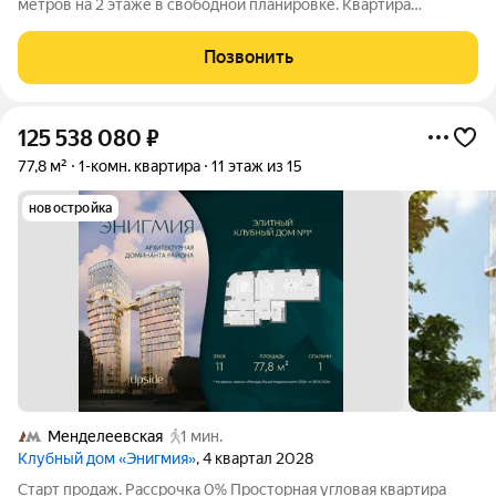
метров на 2 этаже в свободной планировке. Квартира
располагается в жилом комплексе Скрылья в г.о. Серпухов.
Застройщик ООО Флагман. Квартира является первичным
Позвонить
жильем, дом введен в
125 538 080
₽
77,8 м²
1-комн. квартира
11 этаж из 15
новостройка
Менделеевская
1 мин.
Клубный дом «Энигмия»
, 4 квартал 2028
Старт продаж. Рассрочка 0% Просторная угловая квартира