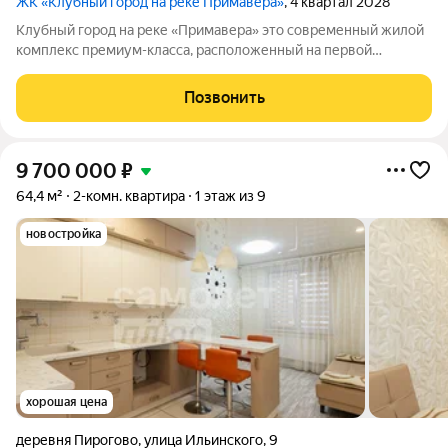
ЖК «Клубный город на реке Примавера»
, 4 квартал 2028
Клубный город на реке «Примавера» это современный жилой
комплекс премиум-класса, расположенный на первой
береговой линии Москвы-реки в экологически чистом районе
Покровское-Стрешнево. Под панорамными окнами квартир
Позвонить
находится собственный экопарк с
9 700 000
₽
64,4 м²
2-комн. квартира
1 этаж из 9
новостройка
хорошая цена
деревня Пирогово
,
улица Ильинского
,
9