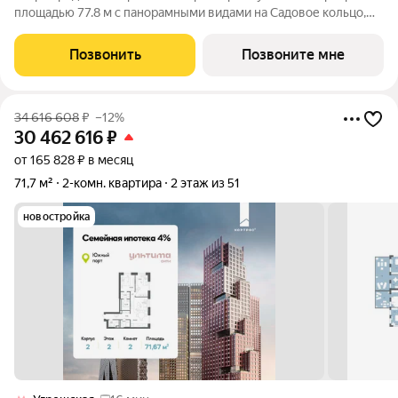
площадью 77.8 м с панорамными видами на Садовое кольцо,
Новослободскую ул. и во двор. Продуманная планировка с
мастер-спальней и гардеробной с окном. ЭНИГМИЯ дом-
Позвонить
Позвоните мне
скульптура, притягивающий
34 616 608
₽
–12%
30 462 616
₽
от 165 828 ₽ в месяц
71,7 м²
2-комн. квартира
2 этаж из 51
новостройка