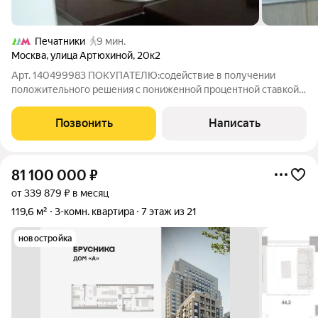
Печатники
9 мин.
Москва
,
улица Артюхиной
,
20к2
Арт. 140499983 ПОКУПАТЕЛЮ:содействие в получении
положительного решения с пониженной процентной ставкой
по ипотеке от 12,25 (консультация бесплатно); полное
юридическое сопровождение сделки под ключ ; безопасные
Позвонить
Написать
расчёты, юридическая и финансовая
81 100 000
₽
от 339 879 ₽ в месяц
119,6 м²
3-комн. квартира
7 этаж из 21
новостройка