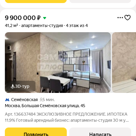
9 900 000
₽
41,2 м²
апартаменты-студия
4 этаж из 4
3D-тур
Семёновская
5 мин.
Москва
,
Большая Семёновская улица
,
45
Арт. 136637484 ЭКСКЛЮЗИВНОЕ ПРЕДЛОЖЕНИЕ. ИПОТЕКА
11,9% Готовый арендный бизнес: апартаменты-студия 30 м у
метро Электрозаводская / Семёновская с доходом от 70 000
в месяц. Кратко об объекте Современные полностью
Позвонить
Написать