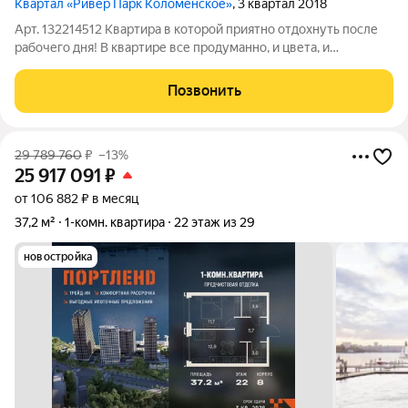
Квартал «Ривер Парк Коломенское»
, 3 квартал 2018
Арт. 132214512 Квартира в которой приятно отдохнуть после
рабочего дня! В квартире все продуманно, и цвета, и
оборудование, и наполняемость мебелью! Очень интересная
планировка, которая добавляет привлекательности! И
Позвонить
заметьте, Вам не надо ничего
29 789 760
₽
–13%
25 917 091
₽
от 106 882 ₽ в месяц
37,2 м²
1-комн. квартира
22 этаж из 29
новостройка