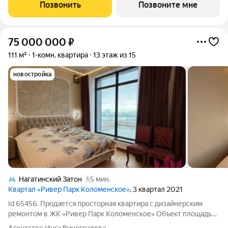
удорожания. Размер скидки зависит от суммы
Позвонить
Позвоните мне
первоначального взноса и рассчитывается
75 000 000
₽
111 м²
1-комн. квартира
13 этаж из 15
новостройка
Нагатинский Затон
5 мин.
Квартал «Ривер Парк Коломенское»
, 3 квартал 2021
Id 65456. Продается просторная квартира с дизайнерским
ремонтом в ЖК «Ривер Парк Коломенское» Объект площадью
118 квадратных метров на 13 этаже. Ключевые особенности