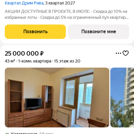
Квартал Дрим Рива
, 3 квартал 2027
АКЦИИ ДОСТУПНЫЕ В ПРОЕКТЕ, В ИЮЛЕ: - Скидка до 10% на
избранные лоты - Скидка до 5% на ограниченный пул квартир -
Скидка на акционные лоты до 5% при рассрочке 0%, без
удорожания. Размер скидки зависит от суммы
Позвонить
Позвоните мне
первоначального взноса и рассчитывается
25 000 000
₽
43 м²
1-комн. квартира
15 этаж из 20