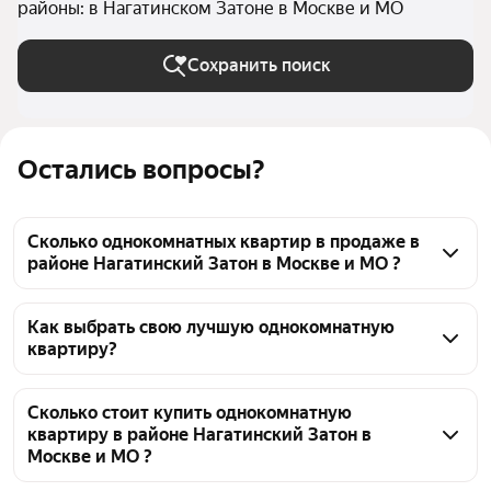
районы: в Нагатинском Затоне в Москве и МО
Сохранить поиск
Остались вопросы?
Сколько однокомнатных квартир в продаже в
районе Нагатинский Затон в Москве и МО ?
На Яндекс Недвижимости в продаже в районе 
Нагатинский Затон в Москве и МО 50 
Как выбрать свою лучшую однокомнатную
квартиру?
однокомнатных квартир, из них 13 объявлений от 
агентств, 37 объявлений от застройщиков
Чтобы купить 1-комнатную квартиру в монолитном 
доме в районе Нагатинский Затон, воспользуйтесь 
Сколько стоит купить однокомнатную
квартиру в районе Нагатинский Затон в
тепловой картой для оценки инфраструктуры и 
Москве и МО ?
транспортной доступности в выбранном районе в 