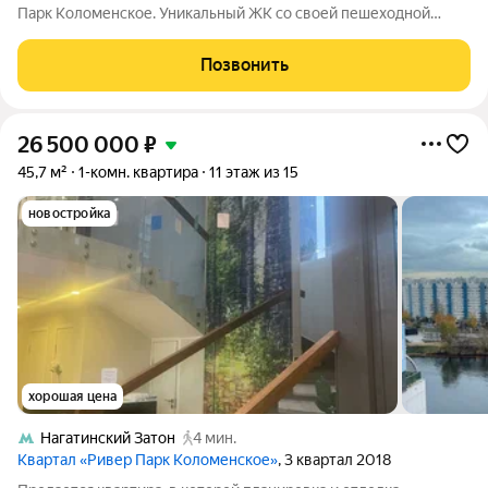
Парк Коломенское. Уникальный ЖК со своей пешеходной
набережной, без машин. Оба окна с видом на затон, отличный
открытый вид на воду. Сделан качественный дизайнерский
Позвонить
ремонт. Практически вся
26 500 000
₽
45,7 м²
1-комн. квартира
11 этаж из 15
новостройка
хорошая цена
Нагатинский Затон
4 мин.
Квартал «Ривер Парк Коломенское»
, 3 квартал 2018