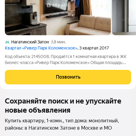
Нагатинский Затон
8 мин.
Квартал «Ривер Парк Коломенское»
, 3 квартал 2017
Код объекта: 2145008. Продаётся 1 комнатная квартира в ЖК
бизнес-класса «Ривер Парк Коломенское» Общая площадь:
38,3 кв.м Жилая площадь: 10 кв.м Площадь кухни-гостиной:
18,0 кв.м О КВАРТИРЕ Стильная 1 комнатная квартира с
Позвонить
современной планировкой в
Сохраняйте поиск и не упускайте
новые объявления
Купить квартиру, 1-комн., тип дома: монолитный,
районы: в Нагатинском Затоне в Москве и МО