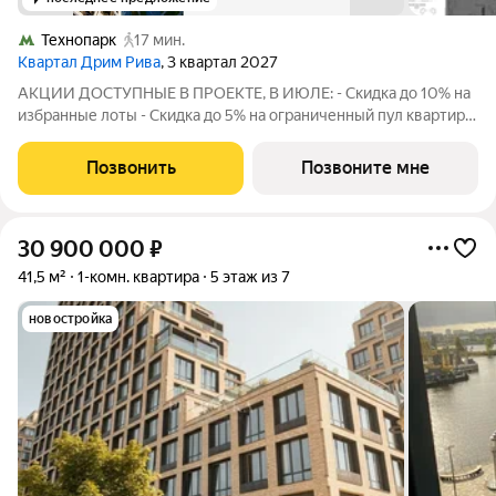
Технопарк
17 мин.
Квартал Дрим Рива
, 3 квартал 2027
АКЦИИ ДОСТУПНЫЕ В ПРОЕКТЕ, В ИЮЛЕ: - Скидка до 10% на
избранные лоты - Скидка до 5% на ограниченный пул квартир -
Скидка на акционные лоты до 5% при рассрочке 0%, без
удорожания. Размер скидки зависит от суммы
Позвонить
Позвоните мне
первоначального взноса и рассчитывается
30 900 000
₽
41,5 м²
1-комн. квартира
5 этаж из 7
новостройка