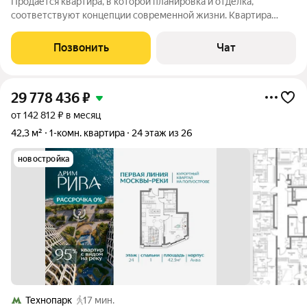
Продается квартира, в которой планировка и отделка,
соответствуют концепции современной жизни. Квартира
является однокомнатной это уникальная возможность создать
идеальное пространство для большой семьи , ее можно
Позвонить
Чат
объединить с со смежной
29 778 436
₽
от 142 812 ₽ в месяц
42,3 м²
1-комн. квартира
24 этаж из 26
новостройка
Технопарк
17 мин.