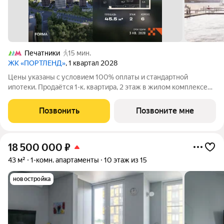
Печатники
15 мин.
ЖК «ПОРТЛЕНД»
, 1 квартал 2028
Цены указаны с условием 100% оплаты и стандартной
ипотеки. Продаётся 1-к. квартира, 2 этаж в жилом комплексе
бизнес-класса ПОРТЛЕНД от девелопера FORMA. ЖК
расположен на берегу Москвы-реки в северной части района
Позвонить
Позвоните мне
Печатники в акватории Южного речного
18 500 000
₽
43 м²
1-комн. апартаменты
10 этаж из 15
новостройка