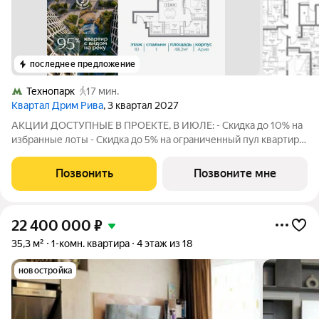
последнее предложение
Технопарк
17 мин.
Квартал Дрим Рива
, 3 квартал 2027
АКЦИИ ДОСТУПНЫЕ В ПРОЕКТЕ, В ИЮЛЕ: - Скидка до 10% на
избранные лоты - Скидка до 5% на ограниченный пул квартир -
Скидка на акционные лоты до 5% при рассрочке 0%, без
удорожания. Размер скидки зависит от суммы
Позвонить
Позвоните мне
первоначального взноса и рассчитывается
22 400 000
₽
35,3 м²
1-комн. квартира
4 этаж из 18
новостройка