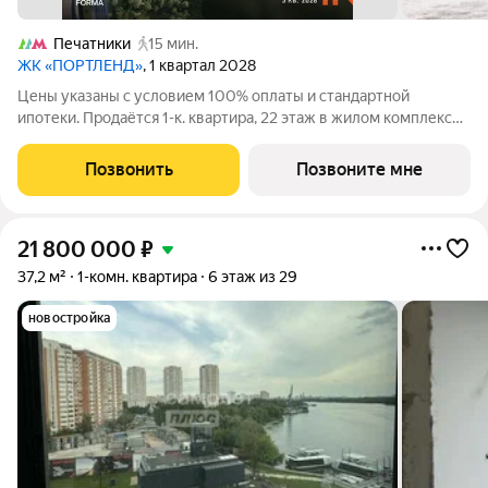
Печатники
15 мин.
ЖК «ПОРТЛЕНД»
, 1 квартал 2028
Цены указаны с условием 100% оплаты и стандартной
ипотеки. Продаётся 1-к. квартира, 22 этаж в жилом комплексе
бизнес-класса ПОРТЛЕНД от девелопера FORMA. ЖК
расположен на берегу Москвы-реки в северной части района
Позвонить
Позвоните мне
Печатники в акватории Южного речного
21 800 000
₽
37,2 м²
1-комн. квартира
6 этаж из 29
новостройка