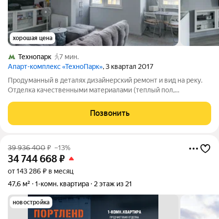
хорошая цена
Технопарк
7 мин.
Апарт-комплекс «ТехноПарк»
, 3 квартал 2017
Продуманный в деталях дизайнерский ремонт и вид на реку.
Отделка качественными материалами (теплый пол,
кондиционер, европейская сантехника премиальных марок).
Оборудована встроенной техникой и мебелью. -в гостиной
Позвонить
мебель «Ambient Lounge»; - на кухне
39 936 400
₽
–13%
34 744 668
₽
от 143 286 ₽ в месяц
47,6 м²
1-комн. квартира
2 этаж из 21
новостройка