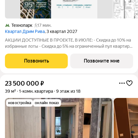
Технопарк
17 мин.
Квартал Дрим Рива
, 3 квартал 2027
АКЦИИ ДОСТУПНЫЕ В ПРОЕКТЕ, В ИЮЛЕ: - Скидка до 10% на
избранные лоты - Скидка до 5% на ограниченный пул квартир -
Скидка на акционные лоты до 5% при рассрочке 0%, без
удорожания. Размер скидки зависит от суммы
Позвонить
Позвоните мне
первоначального взноса и рассчитывается
23 500 000
₽
39 м²
1-комн. квартира
9 этаж из 18
новостройка
онлайн показ