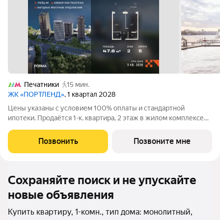
Печатники
15 мин.
ЖК «ПОРТЛЕНД»
, 1 квартал 2028
Цены указаны с условием 100% оплаты и стандартной
ипотеки. Продаётся 1-к. квартира, 2 этаж в жилом комплексе
бизнес-класса ПОРТЛЕНД от девелопера FORMA. ЖК
расположен на берегу Москвы-реки в северной части района
Позвонить
Позвоните мне
Печатники в акватории Южного речного
Сохраняйте поиск и не упускайте
новые объявления
Купить квартиру, 1-комн., тип дома: монолитный,