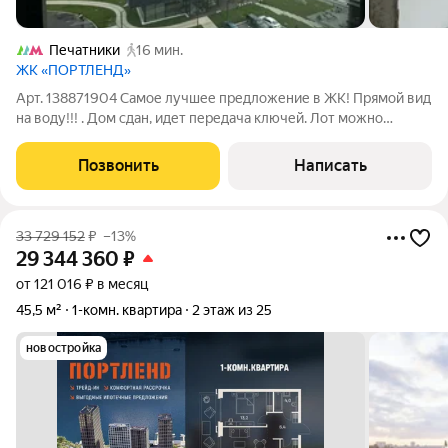
Печатники
16 мин.
ЖК «ПОРТЛЕНД»
Арт. 138871904 Самое лучшее предложение в ЖК! Прямой вид
на воду!!! . Дом сдан, идет передача ключей. Лот можно
приобрести в ипотеку под 11.9%!!! Продается 1-комнатная
квартира площадью 37 м в современном жилом комплексе ЖК
Позвонить
Написать
Portland одном из самых
33 729 152
₽
–13%
29 344 360
₽
от 121 016 ₽ в месяц
45,5 м²
1-комн. квартира
2 этаж из 25
новостройка