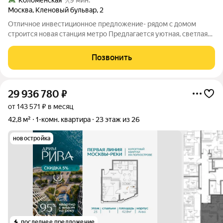
Коломенская
9 мин.
Москва
,
Кленовый бульвар
,
2
Отличное инвестиционное предложение- рядом с домом
строится новая станция метро Предлагается уютная, светлая
квартира общей площадью 43 кв. м (с учетом утепленного
балкона) в одном из самых комфортных районов города. Это
Позвонить
именно тот вариант, про
29 936 780
₽
от 143 571 ₽ в месяц
42,8 м²
1-комн. квартира
23 этаж из 26
новостройка
последнее предложение