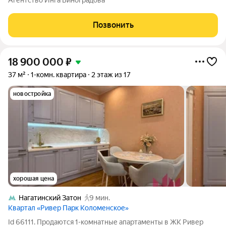
Агентство Инга Виноградова
объекта: - Две отдельные просторные террасы с выходами из
гостиной и спальни -
Позвонить
18 900 000
₽
37 м²
1-комн. квартира
2 этаж из 17
новостройка
хорошая цена
Нагатинский Затон
9 мин.
Квартал «Ривер Парк Коломенское»
Id 66111. Продаются 1-комнатные апартаменты в ЖК Ривер