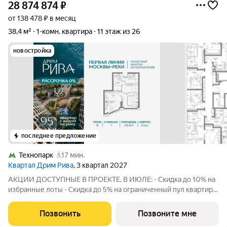
28 874 874
₽
от 138 478 ₽ в месяц
38,4 м²
1-комн. квартира
11 этаж из 26
новостройка
последнее предложение
Технопарк
17 мин.
Квартал Дрим Рива
, 3 квартал 2027
АКЦИИ ДОСТУПНЫЕ В ПРОЕКТЕ, В ИЮЛЕ: - Скидка до 10% на
избранные лоты - Скидка до 5% на ограниченный пул квартир -
Скидка на акционные лоты до 5% при рассрочке 0%, без
удорожания. Размер скидки зависит от суммы
Позвонить
Позвоните мне
первоначального взноса и рассчитывается