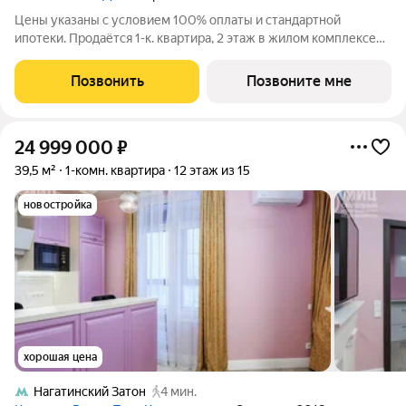
Цены указаны с условием 100% оплаты и стандартной
ипотеки. Продаётся 1-к. квартира, 2 этаж в жилом комплексе
бизнес-класса ПОРТЛЕНД от девелопера FORMA. ЖК
расположен на берегу Москвы-реки в северной части района
Позвонить
Позвоните мне
Печатники в акватории Южного речного
24 999 000
₽
39,5 м²
1-комн. квартира
12 этаж из 15
новостройка
хорошая цена
Нагатинский Затон
4 мин.