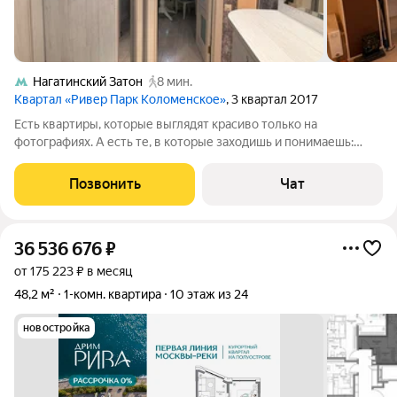
Нагатинский Затон
8 мин.
Квартал «Ривер Парк Коломенское»
, 3 квартал 2017
Есть квартиры, которые выглядят красиво только на
фотографиях. А есть те, в которые заходишь и понимаешь:
здесь хочется жить. Именно такая квартира сегодня появилась
в продаже. 39 м, где каждый квадратный метр продуман до
Позвонить
Чат
мелочей. Благодаря
36 536 676
₽
от 175 223 ₽ в месяц
48,2 м²
1-комн. квартира
10 этаж из 24
новостройка