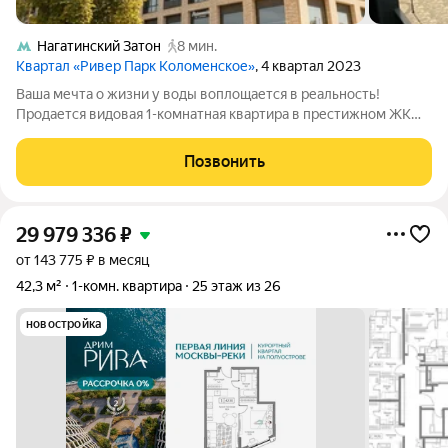
Нагатинский Затон
8 мин.
Квартал «Ривер Парк Коломенское»
, 4 квартал 2023
Ваша мечта о жизни у воды воплощается в реальность!
Продается видовая 1-комнатная квартира в престижном ЖК
"Ривер-парк Коломенское"! Всего 8 минут пешком до метро
"Нагатинский Затон". Представьте: каждое утро вас будет
Позвонить
будить мягкое солнце,
29 979 336
₽
от 143 775 ₽ в месяц
42,3 м²
1-комн. квартира
25 этаж из 26
новостройка