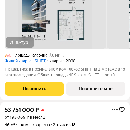
3D-тур
Площадь Гагарина
8 мин.
Жилой квартал SHIFT
, 1 квартал 2028
1-к квартира в премиальном комплексе SHIFT на 2-м этаже в 18
этажном здании. Общая площадь 46.9 кв. м. SHIFT - новый
премиальный проект от девелопера PIONEER в Донском
районе, в 300 м от Нескучного сада. Главная особенность
Позвонить
Позвоните мне
проекта - 5 башен, в
53 751 000
₽
от 193 069 ₽ в месяц
46 м²
1-комн. квартира
2 этаж из 18