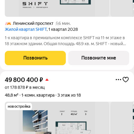
Ленинский проспект
6 мин.
Жилой квартал SHIFT
, 1 квартал 2028
1-к квартира в премиальном комплексе SHIFT на 11-м этаже в
18 этажном здании. Общая площадь 48.9 кв. м. SHIFT - новый
премиальный проект от девелопера PIONEER в Донском
районе, в 300 м от Нескучного сада. Главная особенность
Позвонить
Позвоните мне
проекта - 5 башен, в
49 800 400
₽
от 178 878 ₽ в месяц
48,8 м²
1-комн. квартира
3 этаж из 18
новостройка