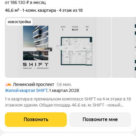
от 186 130 ₽ в месяц
46,6 м²
1-комн. квартира
4 этаж из 18
новостройка
Ленинский проспект
6 мин.
Жилой квартал SHIFT
, 1 квартал 2028
1-к квартира в премиальном комплексе SHIFT на 4-м этаже в 18
этажном здании. Общая площадь 46.6 кв. м. SHIFT - новый
премиальный проект от девелопера PIONEER в Донском
районе, в 300 м от Нескучного сада. Главная особенность
Позвонить
Позвоните мне
проекта - 5 башен, в