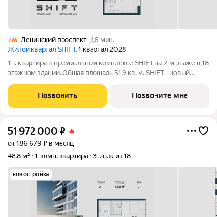
Ленинский проспект
6 мин.
Жилой квартал SHIFT
, 1 квартал 2028
1-к квартира в премиальном комплексе SHIFT на 2-м этаже в 18
этажном здании. Общая площадь 51.9 кв. м. SHIFT - новый
премиальный проект от девелопера PIONEER в Донском
районе, в 300 м от Нескучного сада. Главная особенность
Позвонить
Позвоните мне
проекта - 5 башен, в
51 972 000
₽
от 186 679 ₽ в месяц
48,8 м²
1-комн. квартира
3 этаж из 18
новостройка