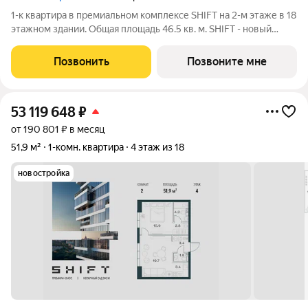
1-к квартира в премиальном комплексе SHIFT на 2-м этаже в 18
этажном здании. Общая площадь 46.5 кв. м. SHIFT - новый
премиальный проект от девелопера PIONEER в Донском
районе, в 300 м от Нескучного сада. Главная особенность
Позвонить
Позвоните мне
проекта - 5 башен, в
53 119 648
₽
от 190 801 ₽ в месяц
51,9 м²
1-комн. квартира
4 этаж из 18
новостройка