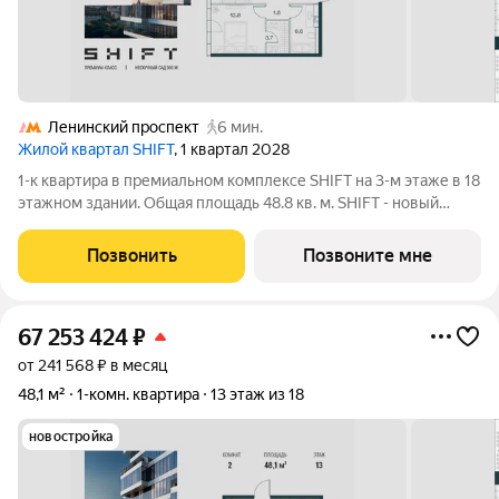
Ленинский проспект
6 мин.
Жилой квартал SHIFT
, 1 квартал 2028
1-к квартира в премиальном комплексе SHIFT на 3-м этаже в 18
этажном здании. Общая площадь 48.8 кв. м. SHIFT - новый
премиальный проект от девелопера PIONEER в Донском
районе, в 300 м от Нескучного сада. Главная особенность
Позвонить
Позвоните мне
проекта - 5 башен, в
67 253 424
₽
от 241 568 ₽ в месяц
48,1 м²
1-комн. квартира
13 этаж из 18
новостройка