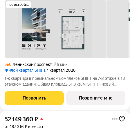
новостройка
Ленинский проспект
6 мин.
Жилой квартал SHIFT
, 1 квартал 2028
1-к квартира в премиальном комплексе SHIFT на 7-м этаже в 18
этажном здании. Общая площадь 51.8 кв. м. SHIFT - новый
премиальный проект от девелопера PIONEER в Донском
районе, в 300 м от Нескучного сада. Главная особенность
Позвонить
Позвоните мне
проекта - 5 башен, в
52 149 360
₽
от 187 316 ₽ в месяц