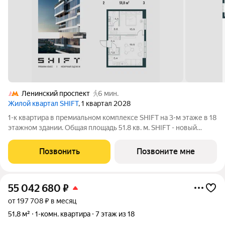
Ленинский проспект
6 мин.
Жилой квартал SHIFT
, 1 квартал 2028
1-к квартира в премиальном комплексе SHIFT на 3-м этаже в 18
этажном здании. Общая площадь 51.8 кв. м. SHIFT - новый
премиальный проект от девелопера PIONEER в Донском
районе, в 300 м от Нескучного сада. Главная особенность
Позвонить
Позвоните мне
проекта - 5 башен, в
55 042 680
₽
от 197 708 ₽ в месяц
51,8 м²
1-комн. квартира
7 этаж из 18