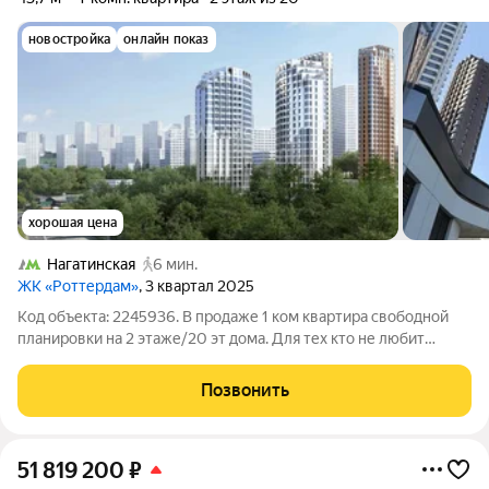
новостройка
онлайн показ
хорошая цена
Нагатинская
6 мин.
ЖК «Роттердам»
, 3 квартал 2025
Код объекта: 2245936. В продаже 1 ком квартира свободной
планировки на 2 этаже/20 эт дома. Для тех кто не любит
высокие этажи. Квартира расположена в окружении 5 парков,
8 бизнес центров, 7 фитнес клубов, 6 торгово-
Позвонить
развлекательных центров. ROTTERDAM
51 819 200
₽