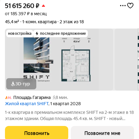
51 615 260
₽
от 185 397 ₽ в месяц
45,4 м²
1-комн. квартира
2 этаж из 18
новостройка
последнее предложение
3D-тур
Площадь Гагарина
8 мин.
Жилой квартал SHIFT
, 1 квартал 2028
1-к квартира в премиальном комплексе SHIFT на 2-м этаже в 18
этажном здании. Общая площадь 45.4 кв. м. SHIFT - новый
премиальный проект от девелопера PIONEER в Донском
районе, в 300 м от Нескучного сада. Главная особенность
Позвонить
Позвоните мне
проекта - 5 башен, в