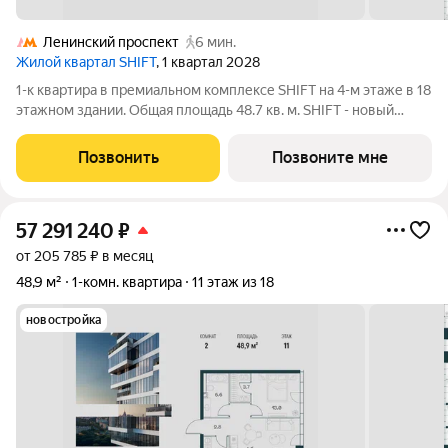
Ленинский проспект
6 мин.
Жилой квартал SHIFT
, 1 квартал 2028
1-к квартира в премиальном комплексе SHIFT на 4-м этаже в 18
этажном здании. Общая площадь 48.7 кв. м. SHIFT - новый
премиальный проект от девелопера PIONEER в Донском
районе, в 300 м от Нескучного сада. Главная особенность
Позвонить
Позвоните мне
проекта - 5 башен, в
57 291 240
₽
от 205 785 ₽ в месяц
48,9 м²
1-комн. квартира
11 этаж из 18
новостройка