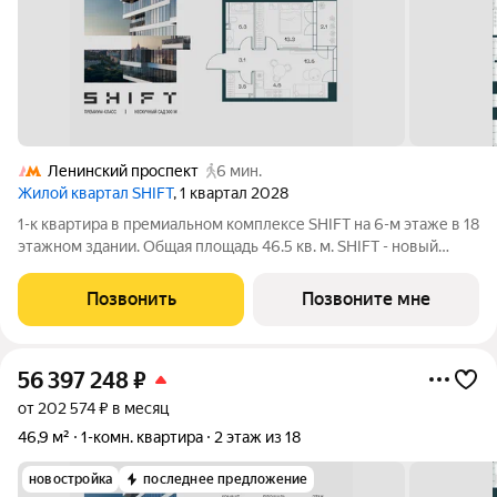
Ленинский проспект
6 мин.
Жилой квартал SHIFT
, 1 квартал 2028
1-к квартира в премиальном комплексе SHIFT на 6-м этаже в 18
этажном здании. Общая площадь 46.5 кв. м. SHIFT - новый
премиальный проект от девелопера PIONEER в Донском
районе, в 300 м от Нескучного сада. Главная особенность
Позвонить
Позвоните мне
проекта - 5 башен, в
56 397 248
₽
от 202 574 ₽ в месяц
46,9 м²
1-комн. квартира
2 этаж из 18
новостройка
последнее предложение