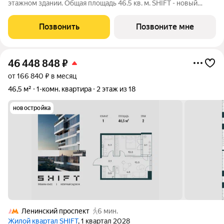
этажном здании. Общая площадь 46.5 кв. м. SHIFT - новый
премиальный проект от девелопера PIONEER в Донском
районе, в 300 м от Нескучного сада. Главная особенность
Позвонить
Позвоните мне
проекта - 5 башен, в
46 448 848
₽
от 166 840 ₽ в месяц
46,5 м²
1-комн. квартира
2 этаж из 18
новостройка
Ленинский проспект
6 мин.
Жилой квартал SHIFT
, 1 квартал 2028