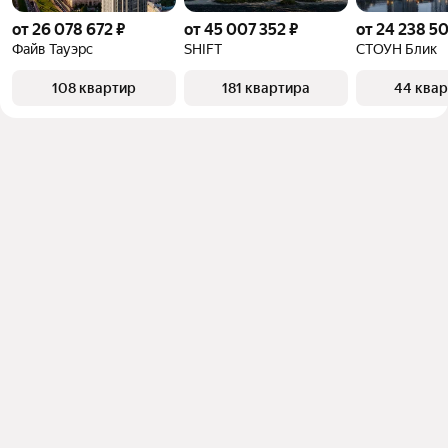
от 26 078 672 ₽
от 45 007 352 ₽
от 24 238 5
Файв Тауэрс
SHIFT
СТОУН Блик
108 квартир
181 квартира
44 ква