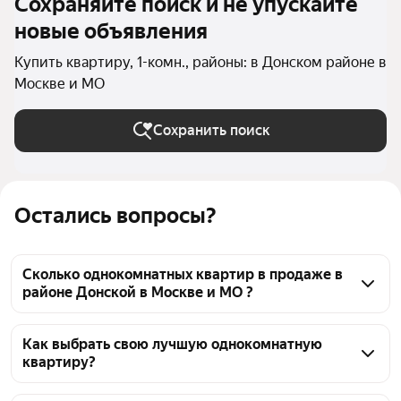
Сохраняйте поиск и не упускайте
новые объявления
Купить квартиру, 1-комн., районы: в Донском районе в
Москве и МО
Сохранить поиск
Остались вопросы?
Сколько однокомнатных квартир в продаже в
районе Донской в Москве и МО ?
На Яндекс Недвижимости в продаже в районе 
Донской в Москве и МО 169 однокомнатных 
Как выбрать свою лучшую однокомнатную
квартиру?
квартир, из них 3 объявления от агентств, 166 
объявлений от застройщиков
Чтобы купить 1-комнатную квартиру с террасой в 