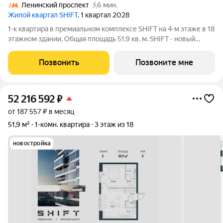
Ленинский проспект
6 мин.
Жилой квартал SHIFT
, 1 квартал 2028
1-к квартира в премиальном комплексе SHIFT на 4-м этаже в 18
этажном здании. Общая площадь 51.9 кв. м. SHIFT - новый
премиальный проект от девелопера PIONEER в Донском
районе, в 300 м от Нескучного сада. Главная особенность
Позвонить
Позвоните мне
проекта - 5 башен, в
52 216 592
₽
от 187 557 ₽ в месяц
51,9 м²
1-комн. квартира
3 этаж из 18
новостройка