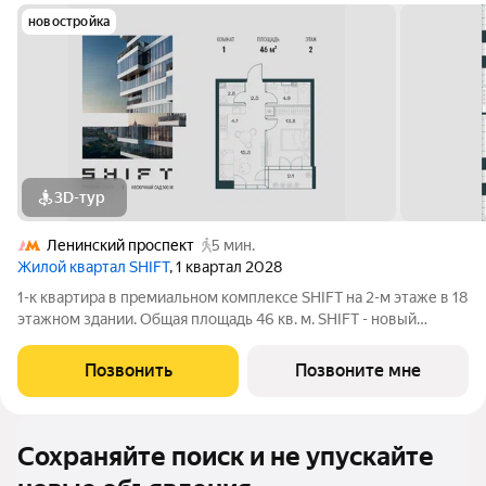
новостройка
3D-тур
Ленинский проспект
5 мин.
Жилой квартал SHIFT
, 1 квартал 2028
1-к квартира в премиальном комплексе SHIFT на 2-м этаже в 18
этажном здании. Общая площадь 46 кв. м. SHIFT - новый
премиальный проект от девелопера PIONEER в Донском
районе, в 300 м от Нескучного сада. Главная особенность
Позвонить
Позвоните мне
проекта - 5 башен, в которых
Сохраняйте поиск и не упускайте