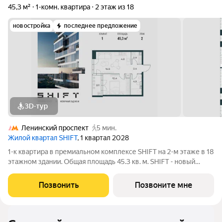
45,3 м²
1-комн. квартира
2 этаж из 18
новостройка
последнее предложение
3D-тур
Ленинский проспект
5 мин.
Жилой квартал SHIFT
, 1 квартал 2028
1-к квартира в премиальном комплексе SHIFT на 2-м этаже в 18
этажном здании. Общая площадь 45.3 кв. м. SHIFT - новый
премиальный проект от девелопера PIONEER в Донском
районе, в 300 м от Нескучного сада. Главная особенность
Позвонить
Позвоните мне
проекта - 5 башен, в