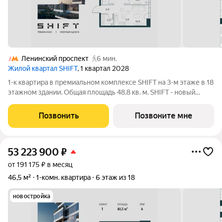
Ленинский проспект
6 мин.
Жилой квартал SHIFT
, 1 квартал 2028
1-к квартира в премиальном комплексе SHIFT на 3-м этаже в 18
этажном здании. Общая площадь 48.8 кв. м. SHIFT - новый
премиальный проект от девелопера PIONEER в Донском
районе, в 300 м от Нескучного сада. Главная особенность
Позвонить
Позвоните мне
проекта - 5 башен, в
53 223 900
₽
от 191 175 ₽ в месяц
46,5 м²
1-комн. квартира
6 этаж из 18
новостройка