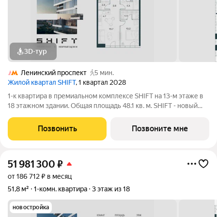
3D-тур
Ленинский проспект
5 мин.
Жилой квартал SHIFT
, 1 квартал 2028
1-к квартира в премиальном комплексе SHIFT на 13-м этаже в
18 этажном здании. Общая площадь 48.1 кв. м. SHIFT - новый
премиальный проект от девелопера PIONEER в Донском
районе, в 300 м от Нескучного сада. Главная особенность
Позвонить
Позвоните мне
проекта - 5 башен, в
51 981 300
₽
от 186 712 ₽ в месяц
51,8 м²
1-комн. квартира
3 этаж из 18
новостройка