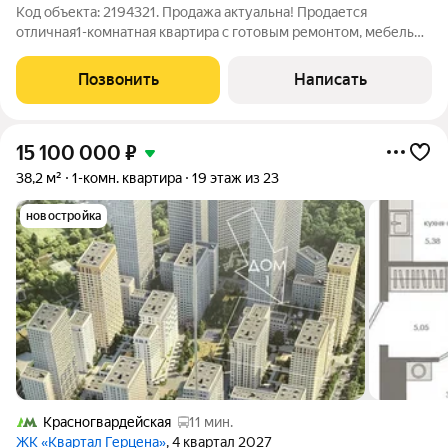
Код объекта: 2194321. Продажа актуальна! Продается
отличная1-комнатная квартира с готовым ремонтом, мебелью!
Идеальный вариант как для жизни, так и для инвестиции.
Квартира с продуманной планировкой. Выполнен
Позвонить
Написать
косметический ремонт из качественных,
15 100 000
₽
38,2 м²
1-комн. квартира
19 этаж из 23
новостройка
Красногвардейская
11 мин.
ЖК «Квартал Герцена»
, 4 квартал 2027