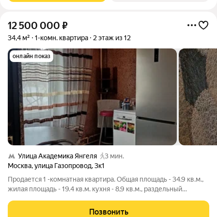
12 500 000
₽
34,4 м²
1-комн. квартира
2 этаж из 12
онлайн показ
Улица Академика Янгеля
3 мин.
Москва
,
улица Газопровод
,
3к1
Продается 1 -комнатная квартира. Общая площадь - 34.9 кв.м.,
жилая площадь - 19.4 кв.м. кухня - 8,9 кв.м., раздельный
санузел. Квартира сухая, чистая, без посторонних запахов.
Чистый подъезд. Есть пандус для колясок. Просторный двор с
Позвонить