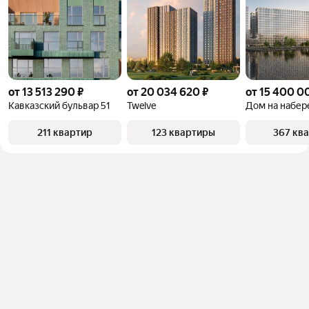
от 13 513 290 ₽
от 20 034 620 ₽
от 15 400 0
Кавказский бульвар 51
Twelve
211 квартир
123 квартиры
367 кв