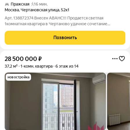
Пражская
16 мин.
Москва
,
Чертановская улица
,
52к1
Арт. 138872374 Внесен АВАНС!!! Продается светлая
1комнатная квартира в Чертаново удачное сочетание
комфортной площади, выгодной цены и оперативной сделки.
Идеальный вариант для покупки под ключ или для
Позвонить
инвестирования с последующей сдачей в аренду.
28 500 000
₽
37,2 м²
1-комн. квартира
6 этаж из 14
новостройка