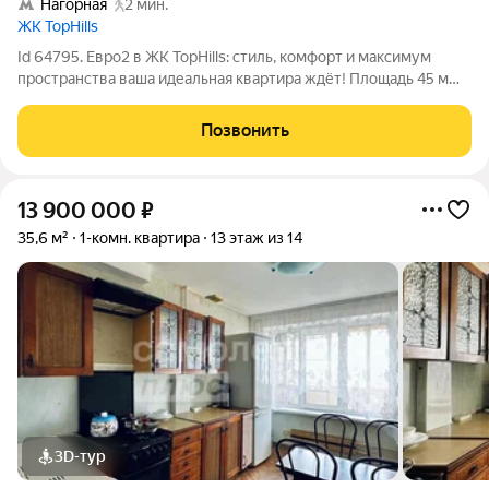
Нагорная
2 мин.
ЖК TopHills
Id 64795. Евро2 в ЖК TopHills: стиль, комфорт и максимум
пространства ваша идеальная квартира ждёт! Площадь 45 м
оптимально для комфортной жизни. Просторная
кухнягостиная сердце квартиры: здесь приятно готовить,
Позвонить
ужинать с семьёй и устраивать
13 900 000
₽
35,6 м²
1-комн. квартира
13 этаж из 14
3D-тур