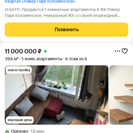
Квартал «Ривер Парк Коломенское»
Id 66111. Продаются 1-комнатные апартаменты в ЖК Ривер
Парк Коломенское. Уникальный ЖК со своей пешеходной
набережной, без машин. Оба окна с видом на затон, отличный
открытый вид на воду. Сделан качественный дизайнерский
Позвонить
ремонт. Практически вся
11 000 000
₽
39,6 м²
1-комн. апартаменты
6 этаж из 6
новостройка
хорошая цена
Орехово
8 мин.