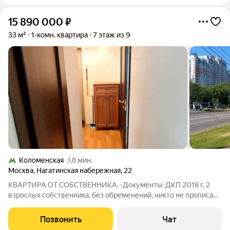
15 890 000
₽
33 м²
1-комн. квартира
7 этаж из 9
Коломенская
8 мин.
Москва
,
Нагатинская набережная
,
22
КВАРТИРА ОТ СОБСТВЕННИКА. -Документы: ДКП 2018 г, 2
взрослых собственника, без обременений, никто не прописан -
Расположение дома: 8 мин.пешком до м.КОЛОМЕНСКАЯ 3
мин. до прогулочной набережной 15 мин.( 5 станций,
Позвонить
Чат
Замоскворецкая линия, до Красной