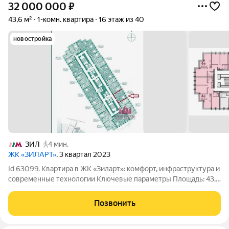
32 000 000
₽
43,6 м²
1-комн. квартира
16 этаж из 40
новостройка
ЗИЛ
4 мин.
ЖК «ЗИЛАРТ»
, 3 квартал 2023
Id 63099. Квартира в ЖК «Зиларт»: комфорт, инфраструктура и
современные технологии Ключевые параметры Площадь: 43,6
кв. м. Кухня-гостиная: 19,7 кв. м. Спальня: 15,3 кв. м.
Особенности квартиры В квартире выполнен качественный
Позвонить
ремонт с акцентом на