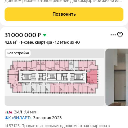
Донском районе готовое решение для комфортной жизни или
выгодной инвестиции! Всё необходимое буквально в двух
шагах. Предлагаем вам квартиру площадью 34,5 кв. м. без
Позвонить
учета лоджии на 12м этаже
31 000 000
₽
42,8 м²
1-комн. квартира
12 этаж из 40
новостройка
ЗИЛ
4 мин.
ЖК «ЗИЛАРТ»
, 3 квартал 2023
Id 57125. Продается стильная однокомнатная квартира в