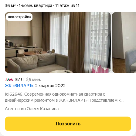
36 м²
1-комн. квартира
11 этаж из 11
новостройка
ЗИЛ
6 мин.
ЖК «ЗИЛАРТ»
, 2 квартал 2022
Id 62646. Современная однокомнатная квартира с
дизайнерским ремонтом в ЖК «ЗИЛАРТ» Представляем к
продаже исключительную однокомнатную квартиру в
Агентство Олеся Казанина
знаковом жилом комплексе «ЗИЛАРТ». Это не просто жилье, а
продуманное пространство для жизни, созданное
Позвонить