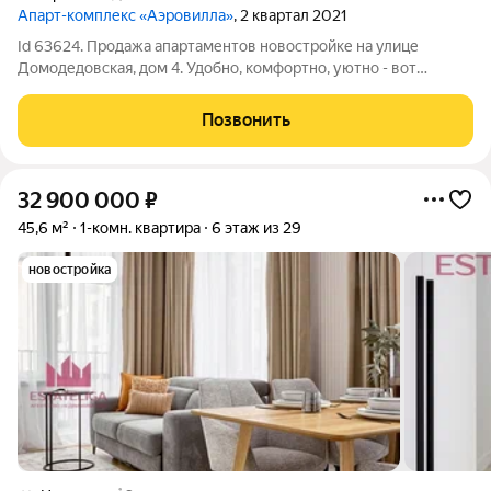
Апарт-комплекс «Аэровилла»
, 2 квартал 2021
Id 63624. Продажа апартаментов новостройке на улице
Домодедовская, дом 4. Удобно, комфортно, уютно - вот
ключевая особенность! Отличная транспортная доступность.
Метро «Домодедовская» в 8 минутах ходьбы, до станции
Позвонить
«Орехово» 10 минут пешком, а на
32 900 000
₽
45,6 м²
1-комн. квартира
6 этаж из 29
новостройка