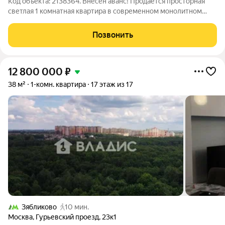
Код объекта: 2138364. Внесен аванс! Продается просторная
светлая 1 комнатная квартира в современном монолитном
доме комфорт класса в ЖК Загорье! Инфраструктура:
Просторные дворы, игровые и спортивные площадки, на
Позвонить
территории ЖК школа и 2 детских сада,
12 800 000
₽
38 м²
1-комн. квартира
17 этаж из 17
Зябликово
10 мин.
Москва
,
Гурьевский проезд
,
23к1