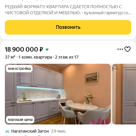
РЕДКИЙ ФОРМАТ!!! КВАРТИРА СДАЕТСЯ ПОЛНОСТЬЮ С
ЧИСТОВОЙ ОТДЕЛКОЙ И МЕБЕЛЬЮ: - кухонный гарнитур со
всей необходимой техникой: холодильник, варочная панель,
духовой шкаф, посудомоечная машина, вытяжка, мойка со
Позвонить
смесителем. - кондиционер ВИДОВАЯ
18 900 000
₽
37 м²
1-комн. квартира
2 этаж из 17
новостройка
хорошая цена
Нагатинский Затон
9 мин.