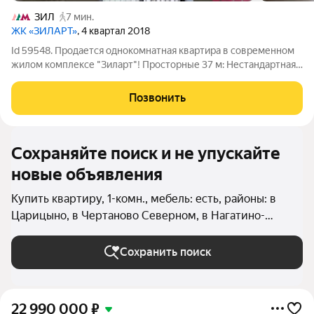
ЗИЛ
7 мин.
ЖК «ЗИЛАРТ»
, 4 квартал 2018
Id 59548. Продается однокомнатная квартира в современном
жилом комплексе "Зиларт"! Просторные 37 м: Нестандартная
площадь для однушки обеспечивает комфорт и свободу.
Дизайнерский ремонт: Квартира оформлена по
Позвонить
индивидуальному проекту с использованием
Сохраняйте поиск и не упускайте
новые объявления
Купить квартиру, 1-комн., мебель: есть, районы: в
Царицыно, в Чертаново Северном, в Нагатино-
Садовниках, в Братеево, в Орехово-Борисово Южное
(Южный округ), в Москворечье-Сабурово, в
Сохранить поиск
Даниловском районе (Южный округ), в Донском
районе, в Зябликово, в Чертаново Центральном, в
Чертаново Южном, в Нагатинском Затоне, в
22 990 000
₽