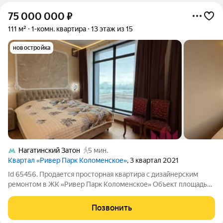
75 000 000
₽
111 м²
1-комн. квартира
13 этаж из 15
новостройка
Нагатинский Затон
5 мин.
Квартал «Ривер Парк Коломенское»
, 3 квартал 2021
Id 65456. Продается просторная квартира с дизайнерским
ремонтом в ЖК «Ривер Парк Коломенское» Объект площадью
118 квадратных метров на 13 этаже. Ключевые особенности
объекта: - Две отдельные просторные террасы с выходами из
Позвонить
гостиной и спальни -