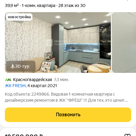
Нагорном районе, в Орехово-Борисово Северном, в
39,9 м²
1-комн. квартира
28 этаж из 30
Бирюлёво Восточном (Южный округ), в Бирюлёво
Западном (Южный округ) в Москве и МО
новостройка
3D-тур
Красногвардейская
3 мин.
ЖК FRESH
, 4 квартал 2021
Код объекта: 2249866. Видовая 1-комнатная квартира с
дизайнерским ремонтом в ЖК "ФРЕШ" !!! Для тех, кто ценит
комфорт и любит жить в ритме большого города. Описание
квартиры: - Квартира расположены на 28 этаже 30-этажного
Позвонить
дома Комфорт-класса! -