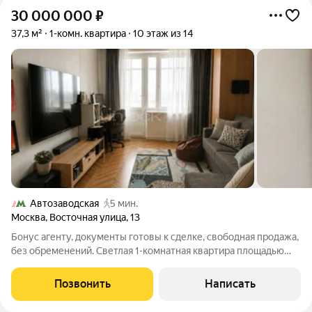
30 000 000
₽
37,3 м²
1-комн. квартира
10 этаж из 14
Автозаводская
5 мин.
Москва
,
Восточная улица
,
13
Бонус агенту, документы готовы к сделке, свободная продажа,
без обременений. Светлая 1-комнатная квартира площадью
37,3 м по адресу: г. Москва, ул. Восточная, д. 13. Это прекрасный
вариант как для собственного проживания, так и для сдачи
Позвонить
Написать
благодаря