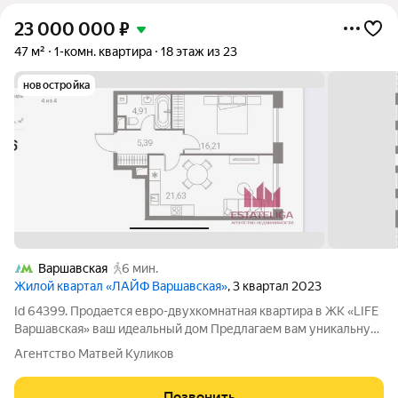
23 000 000
₽
47 м²
1-комн. квартира
18 этаж из 23
новостройка
Варшавская
6 мин.
Жилой квартал «ЛАЙФ Варшавская»
, 3 квартал 2023
Id 64399. Продается евро-двухкомнатная квартира в ЖК «LIFE
Варшавская» ваш идеальный дом Предлагаем вам уникальную
возможность стать владельцем стильной квартиры в
Агентство Матвей Куликов
современном жилом комплексе, который подойдет как для
комфортной жизни, так и для
Позвонить