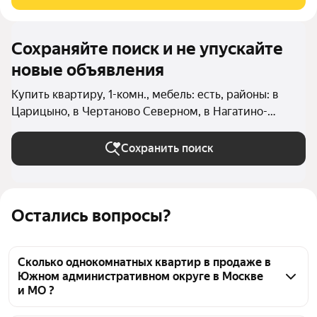
достаточным
Сохраняйте поиск и не упускайте
новые объявления
Купить квартиру, 1-комн., мебель: есть, районы: в
Царицыно, в Чертаново Северном, в Нагатино-
Садовниках, в Братеево, в Орехово-Борисово Южное
(Южный округ), в Москворечье-Сабурово, в
Сохранить поиск
Даниловском районе (Южный округ), в Донском
районе, в Зябликово, в Чертаново Центральном, в
Чертаново Южном, в Нагатинском Затоне, в
Остались вопросы?
Нагорном районе, в Орехово-Борисово Северном, в
Бирюлёво Восточном (Южный округ), в Бирюлёво
Западном (Южный округ) в Москве и МО
Сколько однокомнатных квартир в продаже в
Южном административном округе в Москве
и МО ?
На Яндекс Недвижимости в продаже в Южном 