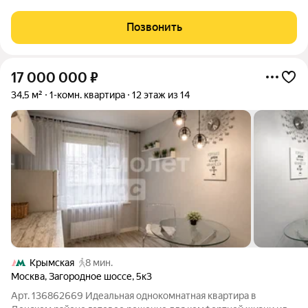
квадратных метров) в ЖК «ЗИЛАРТ» на улице Архитектора
Щусева. Кирпичный дом бизнес-класса сдан в 2022
Позвонить
17 000 000
₽
34,5 м²
1-комн. квартира
12 этаж из 14
Крымская
8 мин.
Москва
,
Загородное шоссе
,
5к3
Арт. 136862669 Идеальная однокомнатная квартира в