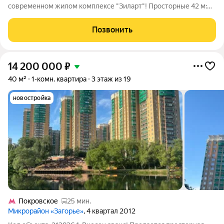
современном жилом комплексе "Зиларт"! Просторные 42 м:
Нестандартная площадь для однушки обеспечивает комфорт и
свободу. Дизайнерский ремонт: Квартира оформлена по
Позвонить
индивидуальному проекту с
14 200 000
₽
40 м²
1-комн. квартира
3 этаж из 19
новостройка
Покровское
25 мин.
Микрорайон «Загорье»
, 4 квартал 2012