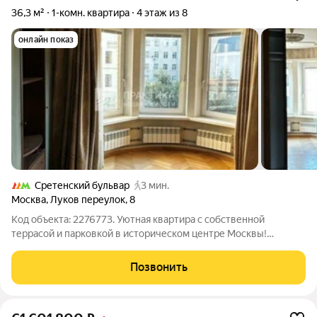
36,3 м²
1-комн. квартира
4 этаж из 8
онлайн показ
Сретенский бульвар
3 мин.
Москва
,
Луков переулок
,
8
Код объекта: 2276773. Уютная квартира с собственной
террасой и парковкой в историческом центре Москвы!
Описание квартиры - Квартира выходит окнами на юг, в
Ащеулов переулок. Тишина и комфорт в центре Москвы! -
Позвонить
Изюминкой квартиры является просторная