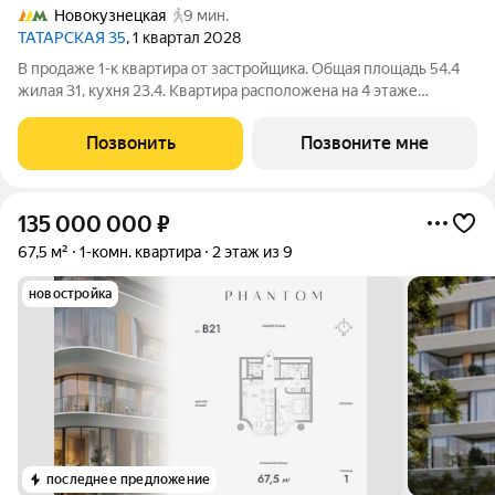
Новокузнецкая
9 мин.
ТАТАРСКАЯ 35
, 1 квартал 2028
В продаже 1-к квартира от застройщика. Общая площадь 54.4
жилая 31, кухня 23.4. Квартира расположена на 4 этаже
элитного дома на Татарской, Секция 1. Квартира без отделки.
Срок сдачи: 3 кв. 2028 года. ТАТАРСКАЯ 35 - элитная
Позвонить
Позвоните мне
резиденция рядом с Кремлём
135 000 000
₽
67,5 м²
1-комн. квартира
2 этаж из 9
новостройка
последнее предложение