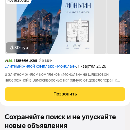
новостройка
3D-тур
Павелецкая
6 мин.
Элитный жилой комплекс «Монблан»
, 1 квартал 2028
В элитном жилом комплексе «Монблан» на Шлюзовой
набережной в Замоскворечье напрямую от девелопера ГК
«Галс-Девелопмент» представлена 1-комнатная квартира
квартира на 8 этаже общей площадью 57.10 м. Квартира
Позвонить
предлагается без отделки. «Монблан»
Сохраняйте поиск и не упускайте
новые объявления