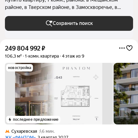
районе, в Тверском районе, в Замоскворечье, в
Красносельском районе (Центральный округ), в
Таганском районе, в Хамовниках, в Арбате, в
Сохранить поиск
Якиманке, в Пресненском районе, в Басманном
районе в Москве и МО
249 804 992
₽
106,3 м²
1-комн. квартира
4 этаж из 9
новостройка
последнее предложение
Сухаревская
6 мин.
ЖК «ФАНТОМ»
, 3 квартал 2027