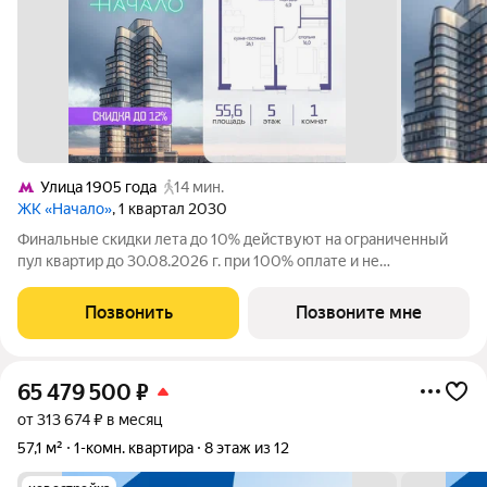
Улица 1905 года
14 мин.
ЖК «Начало»
, 1 квартал 2030
Финальные скидки лета до 10% действуют на ограниченный
пул квартир до 30.08.2026 г. при 100% оплате и не
субсидированной ипотеке. В престижном районе Пресня, на
перекрестке делового и исторического центров Москвы,
Позвонить
Позвоните мне
продается однокомнатная квартира
65 479 500
₽
от 313 674 ₽ в месяц
57,1 м²
1-комн. квартира
8 этаж из 12