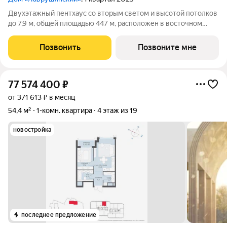
Двухэтажный пентхаус со вторым светом и высотой потолков
до 7,9 м, общей площадью 447 м, расположен в восточном
корпусе дома «Лаврушинский». Коллекционный формат: в
доме представлен всего один пентхаус с таким
Позвонить
Позвоните мне
пространством. Моллированные окна
77 574 400
₽
от 371 613 ₽ в месяц
54,4 м²
1-комн. квартира
4 этаж из 19
новостройка
последнее предложение