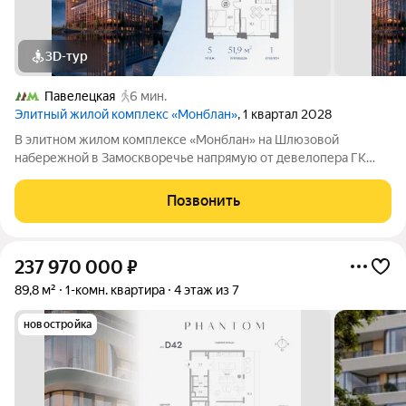
3D-тур
Павелецкая
6 мин.
Элитный жилой комплекс «Монблан»
, 1 квартал 2028
В элитном жилом комплексе «Монблан» на Шлюзовой
набережной в Замоскворечье напрямую от девелопера ГК
«Галс-Девелопмент» представлена 1-комнатная квартира
квартира на 5 этаже общей площадью 51.90 м. Квартира
Позвонить
предлагается без отделки. «Монблан»
237 970 000
₽
89,8 м²
1-комн. квартира
4 этаж из 7
новостройка