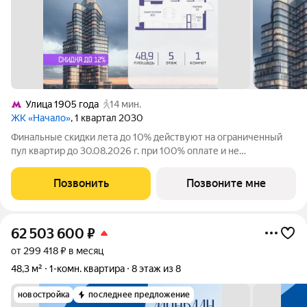
Улица 1905 года
14 мин.
ЖК «Начало»
, 1 квартал 2030
Финальные скидки лета до 10% действуют на ограниченный
пул квартир до 30.08.2026 г. при 100% оплате и не
субсидированной ипотеке. В престижном районе Пресня, на
перекрестке делового и исторического центров Москвы,
Позвонить
Позвоните мне
продается однокомнатная квартира
62 503 600
₽
от 299 418 ₽ в месяц
48,3 м²
1-комн. квартира
8 этаж из 8
новостройка
последнее предложение