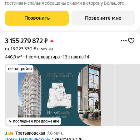
гостиная и спальня обращены окнами в сторону Большого
Палашёвского переулка, панорамные окна наполняют
пространство воздухом. Продуманная планировка позволяет
Позвонить
Позвоните мне
разместить одну спальную комнату с
3 155 279 872
₽
от 13 223 330 ₽ в месяц
446,9 м²
1-комн. квартира
13 этаж из 14
новостройка
последнее предложение
Третьяковская
6 мин.
Дом «Лаврушинский»
, 1 квартал 2025