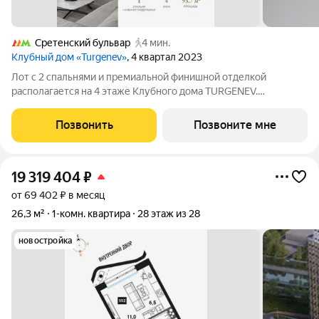
Сретенский бульвар
4 мин.
Клубный дом «Turgenev»
, 4 квартал 2023
Лот с 2 спальнями и премиальной финишной отделкой
располагается на 4 этаже Клубного дома TURGENEV.
Просторная кухня-столовая-гостиная (40,01 м2) имеет
увеличенное количество панорамных окон, благодаря чему
Позвонить
Позвоните мне
возрастает количество естественного света в
19 319 404
₽
от 69 402 ₽ в месяц
26,3 м²
1-комн. квартира
28 этаж из 28
новостройка