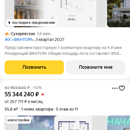
последнее предложение
Сухаревская
6 мин.
ЖК «ФАНТОМ»
, 3 квартал 2027
Представляем просторную 1-комнатную квартиру на 4 этаже
Резиденций ФАНТОМ. Общая площадь лота составляет 89.8
кв.м. и включает мастер-спальню с собственной ванной,
большую кухню-гостиную и гостевой санузел. В квартире
Позвонить
Позвоните мне
выполнена финишная отделка с
61 493 600
₽
–10%
55 344 240
₽
от 257 711 ₽ в месяц
55,6 м²
1-комн. квартира
5 этаж из 11
новостройка