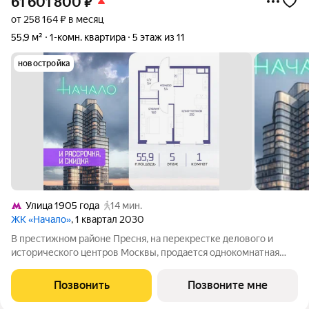
61 601 800
₽
от 258 164 ₽ в месяц
55,9 м²
1-комн. квартира
5 этаж из 11
новостройка
Улица 1905 года
14 мин.
ЖК «Начало»
, 1 квартал 2030
В престижном районе Пресня, на перекрестке делового и
исторического центров Москвы, продается однокомнатная
квартира площадью 55.90 кв. м без отделки. Квартира
находится на 5 этаже 11-этажного дома, в новом элитном
Позвонить
Позвоните мне
жилом комплексе «Начало» от