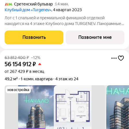
Сретенский бульвар
4 мин.
Клубный дом «Turgenev»
, 4 квартал 2023
Лот с 1 спальней и премиальной финишной отделкой
находится на 4 этаже Клубного дома TURGENEV. Панорамные
окна спальни (17,48 м2) и кухни-столовой-гостиной (35,26 м2)
выходят на западную сторону, из которых видна зона из
Позвонить
Позвоните мне
зеленых насаждений. В спальне
63 812 400
₽
–12%
56 154 912
₽
от 267 429 ₽ в месяц
49,2 м²
1-комн. квартира
4 этаж из 24
новостройка