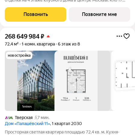
отделки на 4 этаже клубного дома в центре Москвы. Кло 17
Клубный дом делюкс-класса от MR Private в
Староваганьковском переулке. В проекте 26 квартир
Позвонить
Позвоните мне
площадью от 97 до 232 м и два пентхауса с
268 649 984
₽
72,4 м²
1-комн. квартира
6 этаж из 8
новостройка
Тверская
7 мин.
Дом «Палашёвский 11»
, 1 квартал 2030
Просторная светлая квартира площадью 72,4 кв. м. Кухня-