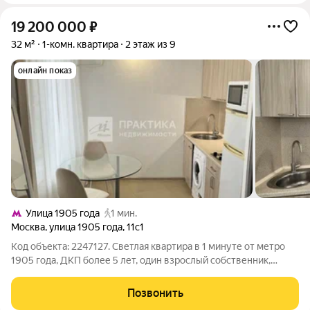
19 200 000
₽
32 м²
1-комн. квартира
2 этаж из 9
онлайн показ
Улица 1905 года
1 мин.
Москва
,
улица 1905 года
,
11с1
Код объекта: 2247127. Светлая квартира в 1 минуте от метро
1905 года, ДКП более 5 лет, один взрослый собственник,
полная стоимость в Договоре. Никто не прописан, документы
готовы к сделке. Квартира чистая, ухоженная, с выходом на
Позвонить
крышу пристройки