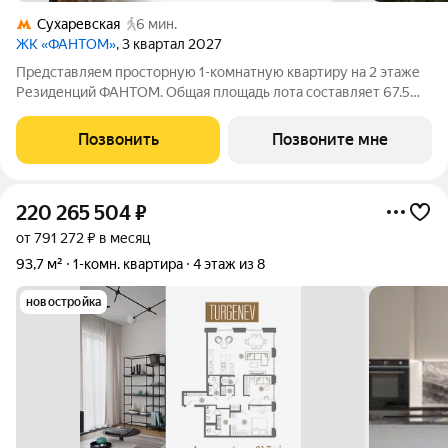
Сухаревская
6 мин.
ЖК «ФАНТОМ»
, 3 квартал 2027
Представляем просторную 1-комнатную квартиру на 2 этаже
Резиденций ФАНТОМ. Общая площадь лота составляет 67.5
кв.м. и включает мастер-спальню с собственной ванной,
большую кухню-гостиную и гостевой санузел. В квартире
Позвонить
Позвоните мне
выполнена финишная отделка с
220 265 504
₽
от 791 272 ₽ в месяц
93,7 м²
1-комн. квартира
4 этаж из 8
новостройка