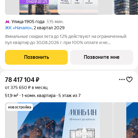
Улица 1905 года
15 мин.
ЖК «Начало»
, 2 квартал 2029
Финальные скидки лета до 12% действуют на ограниченный
пул квартир до 30.08.2026 г. при 100% оплате и не
субсидированной ипотеке. В престижном районе Пресня, на
перекрестке делового и исторического центров Москвы,
Позвонить
Позвоните мне
продается однокомнатная квартира
78 417 104
₽
от 375 650 ₽ в месяц
51,9 м²
1-комн. квартира
5 этаж из 7
новостройка