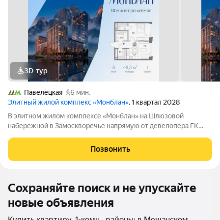
3D-тур
Павелецкая
6 мин.
Элитный жилой комплекс «Монблан»
, 1 квартал 2028
В элитном жилом комплексе «Монблан» на Шлюзовой
набережной в Замоскворечье напрямую от девелопера ГК
«Галс-Девелопмент» представлена 1-комнатная квартира
квартира на 8 этаже общей площадью 48.30 м. Квартира
Позвонить
предлагается без отделки. «Монблан»
Сохраняйте поиск и не упускайте
новые объявления
Купить квартиру, 1-комн., районы: в Мещанском