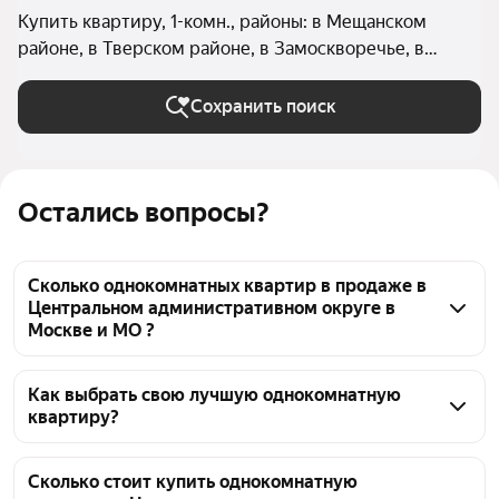
Купить квартиру, 1-комн., районы: в Мещанском
районе, в Тверском районе, в Замоскворечье, в
Красносельском районе (Центральный округ), в
Таганском районе, в Хамовниках, в Арбате, в
Сохранить поиск
Якиманке, в Пресненском районе, в Басманном
районе в Москве и МО
Остались вопросы?
Сколько однокомнатных квартир в продаже в
Центральном административном округе в
Москве и МО ?
На Яндекс Недвижимости в продаже в 
Центральном административном округе в Москве 
Как выбрать свою лучшую однокомнатную
квартиру?
и МО 746 однокомнатных квартир, из них 2 
объявления от агентств, 744 объявления от 
Чтобы купить 1-комнатную квартиру с террасой в 
застройщиков
ЦАО, воспользуйтесь тепловой картой для оценки 
Сколько стоит купить однокомнатную