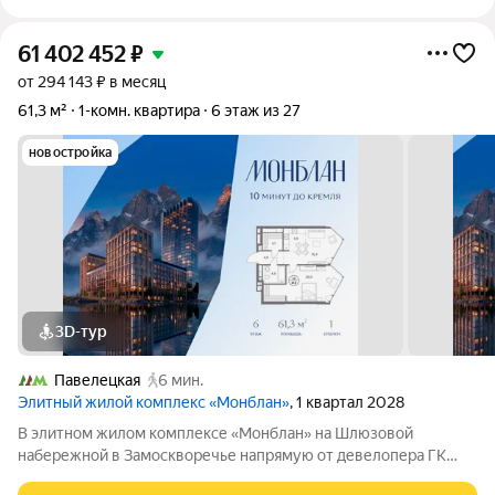
61 402 452
₽
от 294 143 ₽ в месяц
61,3 м²
1-комн. квартира
6 этаж из 27
новостройка
3D-тур
Павелецкая
6 мин.
Элитный жилой комплекс «Монблан»
, 1 квартал 2028
В элитном жилом комплексе «Монблан» на Шлюзовой
набережной в Замоскворечье напрямую от девелопера ГК
«Галс-Девелопмент» представлена 1-комнатная квартира