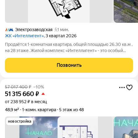
Электрозаводская
1 мин.
ЖК «Интеллигент»
, 3 квартал 2026
Продаётся 1-комнатная квартира, общей площадью 26.30 кв.м ,
на 28 этаже. Жилой комплекс «Интеллигент» - это особый
ритм жизни на берегу Яузы. Расположение в Басманном
районе ЦАО и его сложившаяся инфраструктура органично
Позвонить
дополняются множеством
57 017 400
₽
–10%
51 315 660
₽
от 238 952 ₽ в месяц
48,9 м²
1-комн. квартира
5 этаж из 48
новостройка