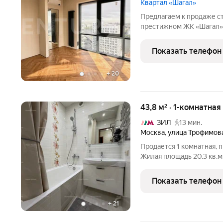
Квартал «Шагал»
Предлагаем к продаже с
престижном ЖК «Шагал» 
Квартира расположена на после
приватности, тишины и 
Показать телефон
планировка продумана
+
20
43,8 м² · 1-комнатна
ЗИЛ
13 мин.
Москва
,
улица Трофимов
Продается 1 комнатная, 
Жилая площадь 20.3 кв.м
ти этажного дома. Сануз
Показать телефон
+
21