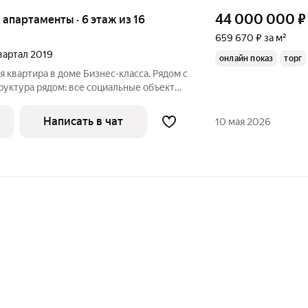
44 000 000
₽
е апартаменты · 6 этаж из 16
659 670 ₽ за м²
квартал 2019
онлайн показ
торг
я квартира в доме Бизнес-класса. Рядом с
уктура рядом: все социальные объекты,
та и т.д. Дружелюбные контактные
ан качественный евроремонт. Имеется
Написать в чат
10 мая 2026