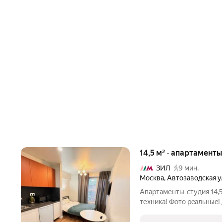
14,5 м² · апартаменты
ЗИЛ
9 мин.
Москва
,
Автозаводская у
Апapтaменты-cтудия 14,5
теxникa! Фотo peaльныe! 
дома. До м. Автозaводcкa
развитoй инфpaстpуктур