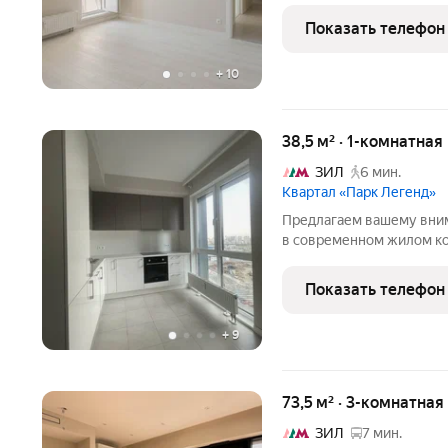
этаже 15-этажного монол
Показать телефон
Общая
+
10
38,5 м² · 1-комнатная
ЗИЛ
6 мин.
Квартал «Парк Легенд»
Предлагаем вашему вни
в современном жилом ко
в 7 минутах пешком от м
этаже 15-этажного монол
Показать телефон
Общая
+
9
73,5 м² · 3-комнатна
ЗИЛ
7 мин.