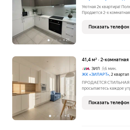
Уютная 2к квартира! Пол
Продается 2-х комнатная
Легенд. Планировка вклю
- 17.7 м2, спальню 13.1 м
Показать телефон
сделан
+
21
41,4 м² · 2-комнатная
ЗИЛ
6 мин.
ЖК «ЗИЛАРТ»
, 2 кварта
ПРОДАЕТСЯ СТИЛЬНАЯ КВ
просыпаетесь каждое утр
день начинается с потря
расстилается у ваших но
Показать телефон
солнечному свету
+
8