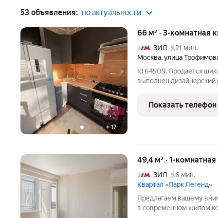
53 объявления:
по актуальности
66 м² · 3-комнатная 
ЗИЛ
21 мин.
Москва
,
улица Трофимов
Id 64509. Продается шик
выполнен дизайнерский 
и дорогостоящих матери
комнаты, кухня и раздел
Показать телефон
останутся
+
17
49,4 м² · 1-комнатная
ЗИЛ
6 мин.
Квартал «Парк Легенд»
Предлагаем вашему вни
в современном жилом ко
в 7 минутах пешком от м