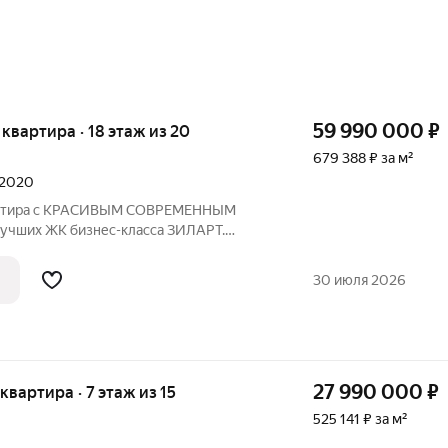
59 990 000
₽
я квартира · 18 этаж из 20
679 388 ₽ за м²
л 2020
артира с КРАСИВЫМ СОВРЕМЕННЫМ
учших ЖК бизнес-класса ЗИЛАРТ.
ой планировкой для семьи с детьми - 3
 16+14+13кв.м., и кухня-гостиная
30 июля 2026
Я ХРАНЕНИЯ -
27 990 000
₽
 квартира · 7 этаж из 15
525 141 ₽ за м²