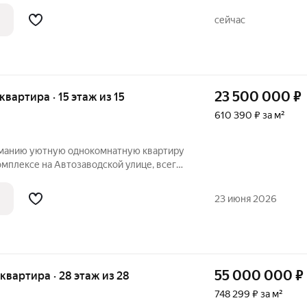
итного дома, построенного в 2019 году.
сейчас
23 500 000
₽
 квартира · 15 этаж из 15
610 390 ₽ за м²
манию уютную однокомнатную квартиру
мплексе на Автозаводской улице, всего
етро ЗИЛ. Квартира расположена на 15
итного дома, построенного в 2022 году.
23 июня 2026
55 000 000
₽
я квартира · 28 этаж из 28
748 299 ₽ за м²