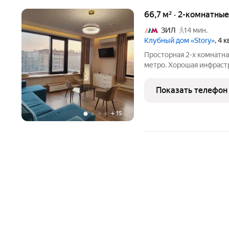
66,7 м² · 2-комнатны
ЗИЛ
14 мин.
Клубный дом «Story»
, 4 
Просторная 2-х комнатна
метро. Хорошая инфрастр
магазины, точки общепи
соседи. В квартире сдел
Показать телефон
балкон,
+
15