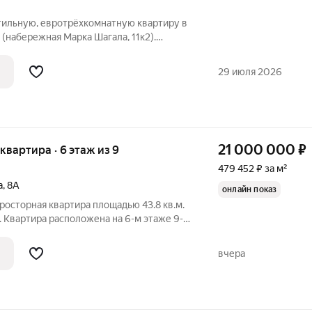
тильную, евротрёхкомнатную квартиру в
(набережная Марка Шагала, 11к2).
днем, 28м этаже это максимум
впечатляющих панорам. Просторная
29 июля 2026
21 000 000
₽
я квартира · 6 этаж из 9
479 452 ₽ за м²
а
,
8А
онлайн показ
просторная квартира площадью 43.8 кв.м.
. Квартира расположена на 6-м этаже 9-
ел раздельный. Кирпичный дом, 1963 года
постройки. Теплый, красивый, уютный дом. Добропорядочные,
вчера