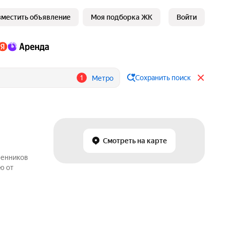
зместить объявление
Моя подборка ЖК
Войти
1
Сохранить поиск
Метро
Смотреть на карте
венников
ю от