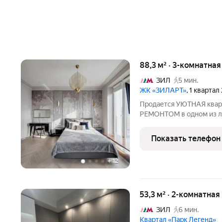
88,3 м² · 3-комнатна
ЗИЛ
5 мин.
ЖК «ЗИЛАРТ»
, 1 кварта
Продается УЮТНАЯ кв
РЕМОНТОМ в одном из л
Квартира 4Е, с комфортн
ИЗОЛИРОВАННЫЕ СПАЛЬНИ
Показать телефон
19кв.м. МНОГО МЕСТ ДЛ
+
12
53,3 м² · 2-комнатная
ЗИЛ
6 мин.
Квартал «Парк Легенд»