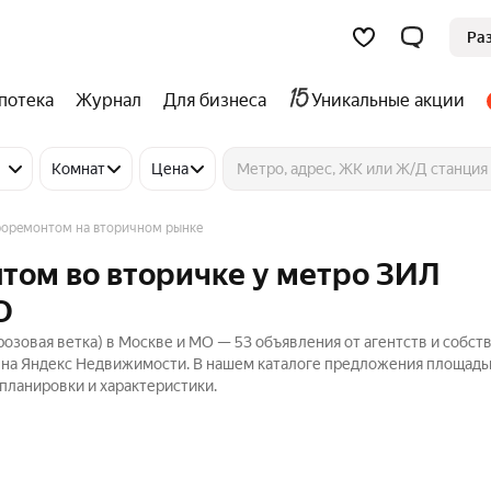
Ра
потека
Журнал
Для бизнеса
Уникальные акции
Комнат
Цена
роремонтом на вторичном рынке
том во вторичке у метро ЗИЛ
О
озовая ветка) в Москве и МО — 53 объявления от агентств и собст
₽ на Яндекс Недвижимости. В нашем каталоге предложения площадь
 планировки и характеристики.