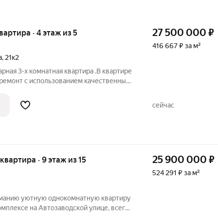
27 500 000
₽
квартира · 4 этаж из 5
416 667 ₽ за м²
а
,
21к2
арная 3-х комнатная квартира .В квартире
ремонт с использованием качественных
алов. В квартире три изолированные
ьный санузел. Вся мебель и техника
сейчас
25 900 000
₽
 квартира · 9 этаж из 15
524 291 ₽ за м²
манию уютную однокомнатную квартиру
мплексе на Автозаводской улице, всего
етро ЗИЛ. Квартира расположена на 9