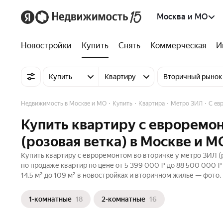
Москва и МО
Новостройки
Купить
Снять
Коммерческая
И
Купить
Квартиру
Вторичный рынок
Недвижимость в Москве и МО
Купить
Квартира
Метро ЗИЛ
С ев
Купить квартиру с евроремон
(розовая ветка) в Москве и М
Купить квартиру с евроремонтом во вторичке у метро ЗИЛ (р
по продаже квартир по цене от 5 399 000 ₽ до 88 500 000 
14,5 м² до 109 м² в новостройках и вторичном жилье — фото,
1-комнатные
18
2-комнатные
16