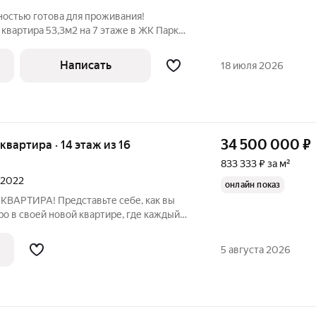
ностью готова для проживания!
 квартира 53,3м2 на 7 этаже в ЖК Парк
чает в себя: гостиную комнату/детскую
2, кухню 9.1 м2, просторный с/у. В квартире
Написать
18 июля 2026
34 500 000
₽
 квартира · 14 этаж из 16
833 333 ₽ за м²
л 2022
онлайн показ
АРТИРА! Представьте себе, как вы
о в своей новой квартире, где каждый
сающего вида на город, который словно
г. Панорамное остекление позволяет
5 августа 2026