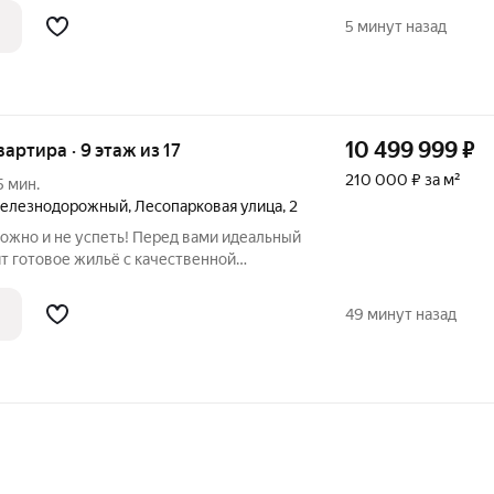
спортивная площадки, огороженная
5 минут назад
10 499 999
₽
вартира · 9 этаж из 17
210 000 ₽ за м²
5 мин.
Железнодорожный
,
Лесопарковая улица
,
2
Можно и не успеть! Перед вами идеальный
ит готовое жильё с качественной
планировкой. Эта квартира в Балашихе,
 метров, где каждый метр использован с
49 минут назад