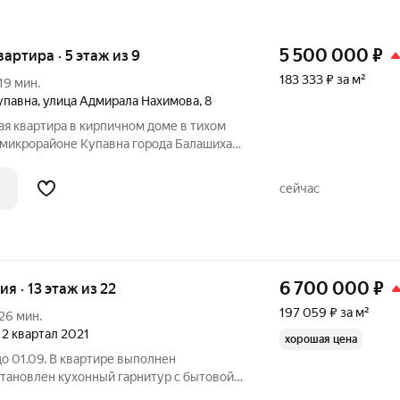
5 500 000
₽
вартира · 5 этаж из 9
183 333 ₽ за м²
19 мин.
упавна
,
улица Адмирала Нахимова
,
8
ая квартира в кирпичном доме в тихом
 микрорайоне Купавна города Балашиха
мова представлена к продаже просторная
 с изолированной кухней и гардеробной.
сейчас
6 700 000
₽
ия · 13 этаж из 22
197 059 ₽ за м²
26 мин.
, 2 квартал 2021
хорошая цена
до 01.09. В квартире выполнен
становлен кухонный гарнитур с бытовой
аётся с мебелью и бытовой техникой.