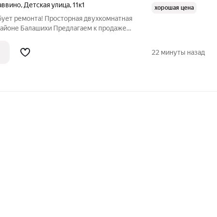
аввино
,
Детская улица
,
11к1
хорошая цена
бует ремонта! Просторная двухкомнатная
районе Балашихи Предлагаем к продаже
квартиру в микрорайоне Саввино.
 выгодное расположение, продуманную
22 минуты назад