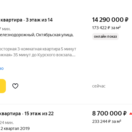
14 290 000
₽
я квартира · 3 этаж из 14
173 422 ₽ за м²
7 мин.
Железнодорожный
,
Октябрьская улица
,
онлайн показ
росторная 3-комнатная квартира 5 минут
ого вокзала.
обственника. Перепланировка узаконена
ртира расположена на 3 этаже 14-
во
сейчас
8 700 000
₽
 квартира · 15 этаж из 22
233 244 ₽ за м²
24 мин.
, 2 квартал 2019