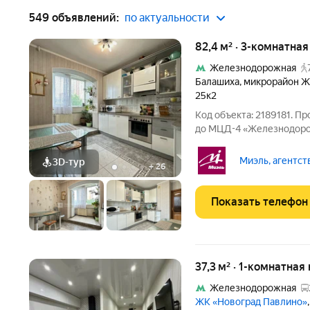
549 объявлений:
по актуальности
82,4 м² · 3-комнатна
Железнодорожная
Балашиха
,
микрорайон 
25к2
Код объекта: 2189181. П
до МЦД-4 «Железнодорожная» 35 минут до Курск
Свободная продажа от с
Описание квартиры - Ква
Миэль, агентст
3D-тур
+
26
этажного
Показать телефон
37,3 м² · 1-комнатная
Железнодорожная
ЖК «Новоград Павлино»