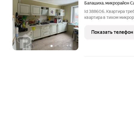
Балашиха
,
микрорайон С
Id 388606. Квартира тре
квартира в тихом микро
светлую двухкомнатную 
Объект сочетает в себе
Показать телефон
планировку, что
+
4