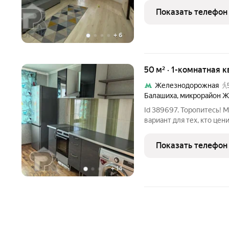
Современные детская и 
Показать телефон
площадка для игры в
+
6
50 м² · 1-комнатная к
Железнодорожная
Балашиха
,
микрорайон 
Id 389697. Торопитесь! 
вариант для тех, кто цен
отделкой и продуманной 
площадью 50 квадратных
Показать телефон
умом.
+
14