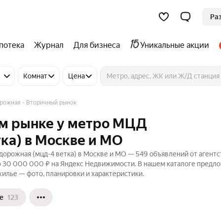
Ра
потека
Журнал
Для бизнеса
Уникальные акции
Комнат
Цена
рожная
Вторичный рынок
ом рынке у метро МЦД
ка) в Москве и МО
орожная (мцд-4 ветка) в Москве и МО — 549 объявлений от агентс
до 30 000 000 ₽ на Яндекс Недвижимости. В нашем каталоге предл
 жилье — фото, планировки и характеристики.
е
123