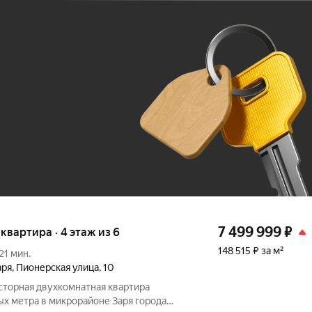
Ж
До 100 тыс. ₽
7 499 999
₽
я квартира · 4 этаж из 6
148 515 ₽ за м²
21 мин.
аря
,
Пионерская улица
,
10
осторная двухкомнатная квартира
ых метра в микрорайоне Заря города