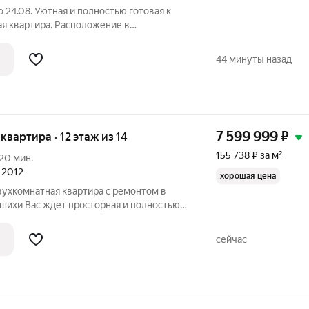
о 24.08. Уютная и полностью готовая к
я квартира. Расположение в
но (г. Балашиха) на Косинском шоссе
о привлекательным для тех, кто ценит
44 минуты назад
7 599 999
₽
 квартира · 12 этаж из 14
155 738 ₽ за м²
20 мин.
л 2012
хорошая цена
вухкомнатная квартира с ремонтом в
шихи Вас ждет просторная и полностью
нокомнатная квартира площадью 48,8 кв.
ного кирпичного дома. Высота потолков
сейчас