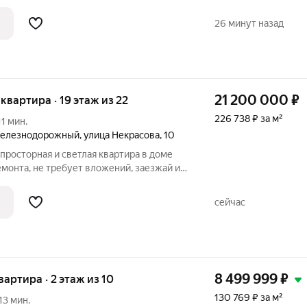
ложен на четвертом этаже
о дома 1975 года постройки, что
26 минут назад
 конструкций и
21 200 000
₽
я квартира · 19 этаж из 22
226 738 ₽ за м²
11 мин.
Железнодорожный
,
улица Некрасова
,
10
 просторная и светлая квартира в доме
емонта, не требует вложений, заезжай и
 кoмнаты, плюс отдельная гостиная зона.
 Качественный испанский керамогранит
сейчас
8 499 999
₽
квартира · 2 этаж из 10
130 769 ₽ за м²
13 мин.