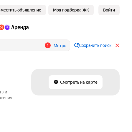
зместить объявление
Моя подборка ЖК
Войти
1
Сохранить поиск
Метро
Смотреть на карте
тв и
ожения