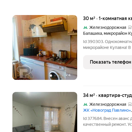
30 м² · 1-комнатная к
Железнодорожная
Балашиха
,
микрорайон К
Id 390303. Однокомнатн
микрорайоне Купавна! В
на улице Адмирала Нахи
однокомнатная квартира,
Показать телефон
Это не
+
4
34 м² · квартира-студ
Железнодорожная
ЖК «Новоград Павлино»
Id 377684. Внесен аванс 
качественный ремонт. У
техникой. Квартира прод