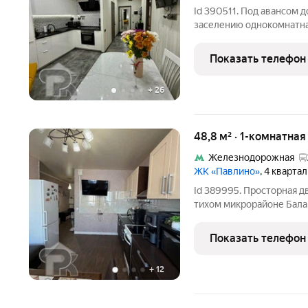
Id 390511. Под авансом д
заселению однокомнатна
микрорайоне Новое Павли
делает этот лот особенн
Показать телефон
баланс между
+
26
48,8 м² · 1-комнатная
Железнодорожная
ЖК «Павлино»
, 4 кварта
Id 389995. Просторная д
тихом микрорайоне Бала
готовая к проживанию од
м на 12-м этаже 14-этаж
Показать телефон
2,7 метра,
+
12