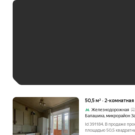
ЕЖЕМЕСЯЧНЫЙ ПЛАТЁ
До 30 тыс. ₽
До 50 тыс. ₽
До 70 тыс. ₽
Больше 100 тыс. ₽
50,5 м² · 2-комнатна
Железнодорожная
Балашиха
,
микрорайон З
Id 391184. В продаже пр
площадью 50,5 квадратн