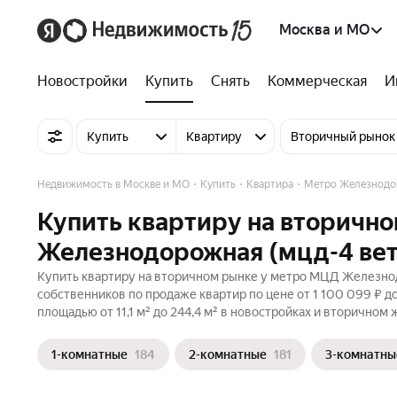
Москва и МО
Новостройки
Купить
Снять
Коммерческая
И
Купить
Квартиру
Вторичный рынок
Недвижимость в Москве и МО
Купить
Квартира
Метро Железнодо
Купить квартиру на вторичн
Железнодорожная (мцд-4 вет
Купить квартиру на вторичном рынке у метро МЦД Железнод
собственников по продаже квартир по цене от 1 100 099 ₽ 
площадью от 11,1 м² до 244,4 м² в новостройках и вторичном
1-комнатные
184
2-комнатные
181
3-комнатны