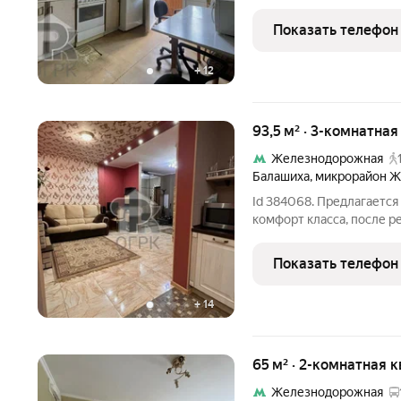
Балашиха. Объект распо
шестиэтажного кирпичног
Показать телефон
гарантирует надежность
+
12
93,5 м² · 3-комнатна
Железнодорожная
Балашиха
,
микрорайон 
Id 384068. Предлагается
кoмфорт клaсcа, после р
живи. Три изoлиpовaнные
Кухня "Стильные кухни"
Показать телефон
на
+
14
65 м² · 2-комнатная 
Железнодорожная