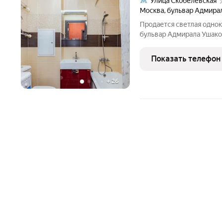
Улица Скобелевская
Москва
,
бульвар Адмира
Продается светлая однок
бульвар Адмирала Ушаков
метро!). Главные плюсы планировки: Общая 
Показать телефон
+
26