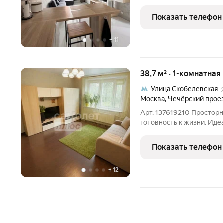
-КАЧЕСТВО РЕМОНТА : П
(европейский бренд). Бесшовная ук
Показать телефон
Стены: Декоративная
+
11
38,7 м² · 1-комнатная
Улица Скобелевская
Москва
,
Чечёрский прое
Арт. 137619210 Просторн
готовность к жизни. Иде
простор и городской ком
функциональная однокомн
Показать телефон
просто
+
12