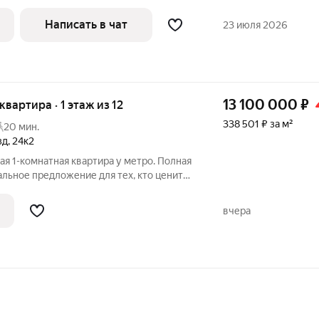
ол: Керамогранит 1200600 мм
ладка эффект монолита.
Написать в чат
23 июля 2026
13 100 000
₽
 квартира · 1 этаж из 12
338 501 ₽ за м²
20 мин.
зд
,
24к2
ая 1-комнатная квартира у метро. Полная
альное предложение для тех, кто ценит
форт. Продается светлая,
атная квартира площадью 38,7 м. Это не
вчера