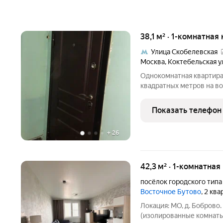
38,1 м² · 1-комнатная
Улица Скобелевская
Москва
,
Коктебельская у
Однокомнатная квартира 
квадратных метров на в
построенного в 1990 год
окна, новая металлическа
Показать телефон
минутах ходьбы от
+
26
42,3 м² · 1-комнатная
посёлок городского тип
Восточное Бутово
, 2 кв
Локация: МО, д. Боброво
(изолированные комнаты, 