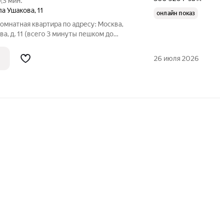
3 мин.
ла Ушакова
,
11
онлайн показ
омнатная квартира по адресу: Москва,
а, д. 11 (всего 3 минуты пешком до
площадь 38 кв.м. без
учета лоджии. Огромная жилая комната (19,2 кв.м.) правильной
26 июля 2026