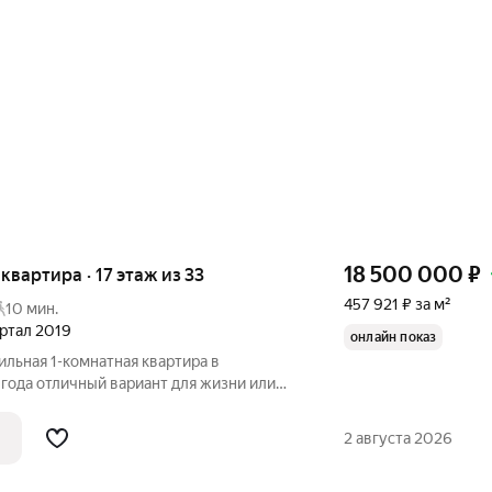
18 500 000
₽
я квартира · 17 этаж из 33
457 921 ₽ за м²
10 мин.
артал 2019
онлайн показ
ильная 1-комнатная квартира в
 жизни или
я светлая и уютная квартира площадью
м монолитном доме на улице Поляны.
2 августа 2026