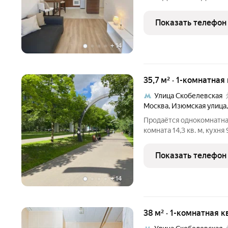
специалистов по недвиж
с ЗАКРЫТЫМ ОХРАНЯЕМ
Показать телефон
зонированием: площадки
+
14
35,7 м² · 1-комнатная
Улица Скобелевская
Москва
,
Изюмская улица
Продаётся однокомнатная квар
комната 14,3 кв. м, кухня 9,1 кв. м. Описание: Просторная кухня и
комната. Большая прихожая, в которой можно сделать
Показать телефон
+
14
38 м² · 1-комнатная к