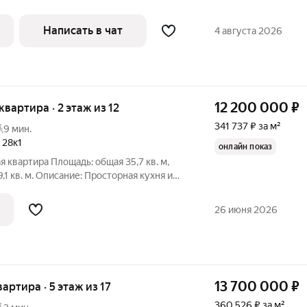
имости приветствуется! Квартира в доме
ЫМ ДВОРОМ с продуманным
Написать в чат
4 августа 2026
 для малышей,
12 200 000
₽
 квартира · 2 этаж из 12
341 737 ₽ за м²
9 мин.
,
28к1
онлайн показ
тира Площадь: общая 35,7 кв. м,
гардеробную. Раздельный санузел. Квартира с жилым ремонтом и
26 июня 2026
13 700 000
₽
вартира · 5 этаж из 17
360 526 ₽ за м²