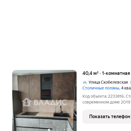
40,4 м² · 1-комнатна
Улица Скобелевская
Столичные поляны
, 4 кв
Код объекта: 2233816. Ст
современном доме 2019 года отличный вариант для
инвестиций. Предлагаетс
40,4 кв. м в современно
Показать телефон
Расположенная на 17
+
13