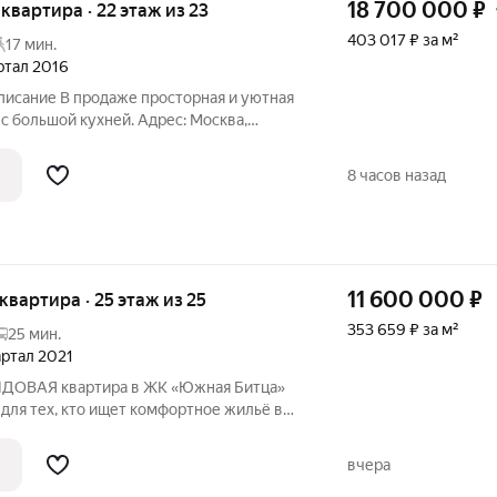
18 700 000
₽
я квартира · 22 этаж из 23
403 017 ₽ за м²
17 мин.
артал 2016
писание В продаже просторная и уютная
с большой кухней. Адрес: Москва,
ЖК Эталон-Сити Идеальная локация и
ь. От подъезда до метро - 15 минут
8 часов назад
11 600 000
₽
 квартира · 25 этаж из 25
353 659 ₽ за м²
25 мин.
вартал 2021
ВИДОВАЯ квартира в ЖК «Южная Битца»
для тех, кто ищет комфортное жильё в
овской области. Эта однокомнатная
 25 этаже, благодаря чему открывается
вчера