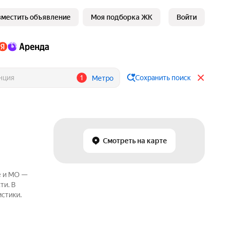
зместить объявление
Моя подборка ЖК
Войти
1
Сохранить поиск
Метро
Смотреть на карте
е и МО —
ти. В
истики.