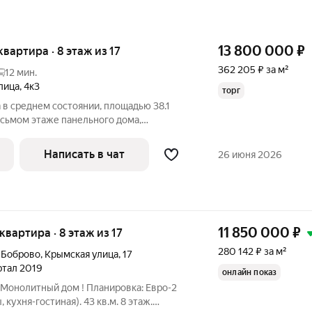
13 800 000
₽
 квартира · 8 этаж из 17
362 205 ₽ за м²
12 мин.
лица
,
4к3
торг
в среднем состоянии, площадью 38.1
осьмом этаже панельного дома,
у, теплая, не угловая, новые пластиковые
я дверь Консул, дом во дворе в 5
Написать в чат
26 июня 2026
11 850 000
₽
 квартира · 8 этаж из 17
280 142 ₽ за м²
а Боброво
,
Крымская улица
,
17
артал 2019
онлайн показ
. Монолитный дом ! Планировка: Евро-2
кухня-гостиная). 43 кв.м. 8 этаж.