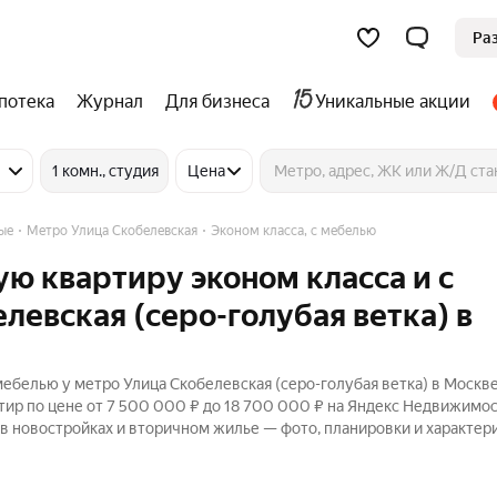
Ра
потека
Журнал
Для бизнеса
Уникальные акции
1 комн., студия
Цена
ые
Метро Улица Скобелевская
Эконом класса, с мебелью
ую квартиру эконом класса и с
левская (серо-голубая ветка) в
мебелью у метро Улица Скобелевская (серо-голубая ветка) в Москв
тир по цене от 7 500 000 ₽ до 18 700 000 ₽ на Яндекс Недвижимос
 в новостройках и вторичном жилье — фото, планировки и характер