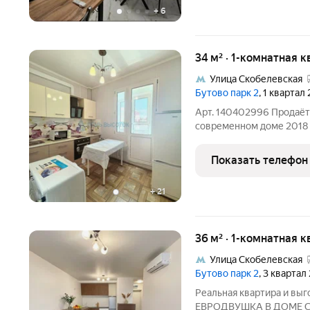
+
6
34 м² · 1-комнатная 
Улица Скобелевская
Бутово парк 2
, 1 квартал
Арт. 140402996 Продаётс
современном доме 2018 г
Ленинский район. Кварти
18.2 м. Кухня квадратна
Показать телефон
лоджию с панорамным
+
21
36 м² · 1-комнатная 
Улица Скобелевская
Бутово парк 2
, 3 кварта
Реальная квартира и выг
ЕВРОДВУШКА В ДОМЕ С