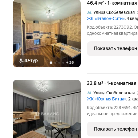
46,4 м² · 1-комнатна
Улица Скобелевская
ЖК «Эталон-Сити»
, 4 кв
Код объекта: 2273092. О
однокомнатная квартира 
Старокрымская ул., 17. 
транспортная доступност
Показать телефон
пешком. Описание
3D-тур
+
26
32,8 м² · 1-комнатная
Улица Скобелевская
ЖК «Южная Битца»
, 2 к
Код объекта: 2287691. 
идеальное предложение 
живописном районе Моск
квартира расположена на
Показать телефон
великолепный