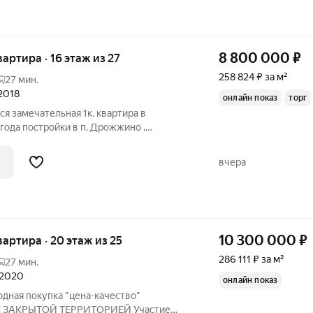
8 800 000
₽
квартира · 16 этаж из 27
258 824 ₽ за м²
27 мин.
 2018
онлайн показ
торг
я замечательная 1к. квартира в
ода постройки в п. Дрожжино ,
ра общей площадью 34 кв. м. Комната
я 8.4 м. с выходом на отремонтированную
вчера
10 300 000
₽
квартира · 20 этаж из 25
286 111 ₽ за м²
27 мин.
л 2020
онлайн показ
одная покупка "цена-качество"
 ЗАКРЫТОЙ ТЕРРИТОРИЕЙ Участие