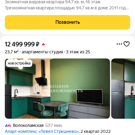
3комнатная видовая квартира 94,7 кв. м, 16 этаж
Трехкомнатная квартира площадью 94,7 кв.м в доме 2011 года
постройки. Расположена на 16м этаже 23этажного дома. Из
окон открывается панорамный вид. Планировка включает: -
Позвонить
три комнаты (14,7, 13,7 и 11,5
12 499 999
₽
23,7 м²
апартаменты-студия
3 этаж из 25
новостройка
Волоколамская
17 мин.
Апарт-комплекс «Левел Стрешнево»
, 2 квартал 2022