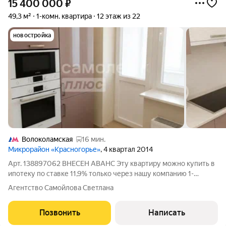
15 400 000
₽
49,3 м²
1-комн. квартира
12 этаж из 22
новостройка
Волоколамская
16 мин.
Микрорайон «Красногорье»
, 4 квартал 2014
Арт. 138897062 ВНЕСЕН АВАНС Эту квартиру можно купить в
ипотеку по ставке 11,9% только через нашу компанию 1-
комнатная квартира в одном из самых развитых, зеленых и
Агентство Самойлова Светлана
уютных районов Павшинская пойма О квартире: очень светлая
и просторная, продуманная
Позвонить
Написать