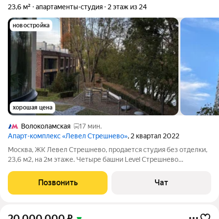
23,6 м²
апартаменты-студия
2 этаж из 24
новостройка
хорошая цена
Волоколамская
17 мин.
Апарт-комплекс «Левел Стрешнево»
, 2 квартал 2022
Москва, ЖК Левел Стрешнево, продается студия без отделки,
23,6 м2, на 2м этаже. Четыре башни Level Стрешнево
располагаются в СЗАО Москвы, в районе Покровское-
Стрешнево. Отличная транспортная доступность 20 мин.
Позвонить
Чат
пешком и 4 мин. на авто до станции
20 000 000
₽