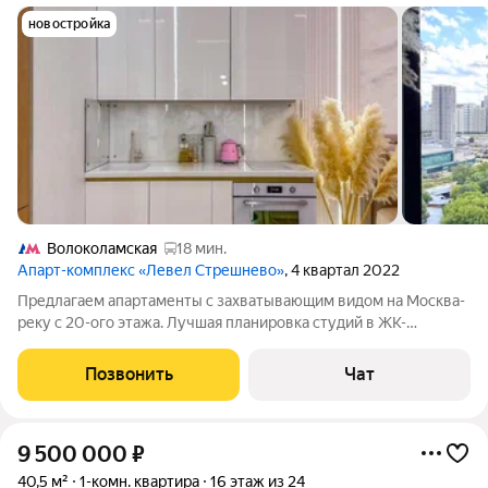
новостройка
Волоколамская
18 мин.
Апарт-комплекс «Левел Стрешнево»
, 4 квартал 2022
Предлагаем апартаменты с захватывающим видом на Москва-
реку с 20-ого этажа. Лучшая планировка студий в ЖК-
комфортная площадь (общ. 26 кв/м) и панорамное
полукруглое окно. ЖК бизнес-класса Апартаментный
Позвонить
Чат
комплекс Level Стрешнево: огороженная
9 500 000
₽
40,5 м²
1-комн. квартира
16 этаж из 24