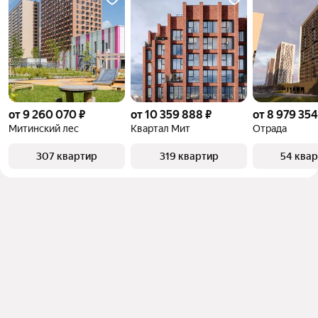
от 9 260 070 ₽
от 10 359 888 ₽
от 8 979 354
Митинский лес
Квартал Мит
Отрада
307 квартир
319 квартир
54 ква