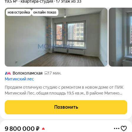
19,5 м²
квартира-студия
17 этаж из 33
новостройка
онлайн показ
Волоколамская
17 мин.
Митинский лес
Продаем отличную студию с ремонтом в новом доме от ПИК
Митинский Лес, общая площадь 19.5 кв.м., В районе Митино
СЗАО города Москвы. ПРОПИСКА: Москва. Новый район
Москвы граничит с лесным массивом Митинский лесопарк и
Позвонить
рекой Сходня, при этом включает в
9 800 000
₽