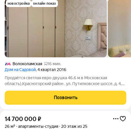
новостройка
онлайн показ
Волоколамская
16 мин.
Дом на Садовой
, 4 квартал 2016
Продаётся светлая евро-двушка 46.6 м в Московская
область),Красногорский район . ул. Путилковское шоссе, д. 4,
корп. 2. Общая площадь: 46.6 м. Планировка: евро-планировка
просторная кухня-гостиная 20 м и отдельная спальня 15 м.
Позвонить
Этаж 17 никто не
14 700 000
₽
26 м²
апартаменты-студия
20 этаж из 25