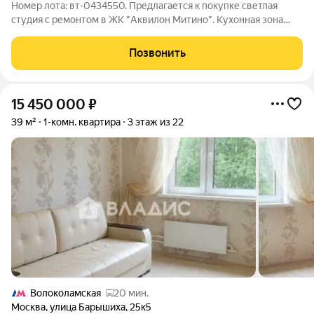
Номер лота: вт-0434550. Предлагается к покупке светлая
студия с ремонтом в ЖК "Аквилон Митино". Кухонная зона
оснащена гарнитуром со встроенной техникой. Совмещенный
санузел оформлен современными материалами и
Позвонить
укомплектован качественной сантехникой.
15 450 000
₽
39 м²
1-комн. квартира
3 этаж из 22
Волоколамская
20 мин.
Москва
,
улица Барышиха
,
25к5