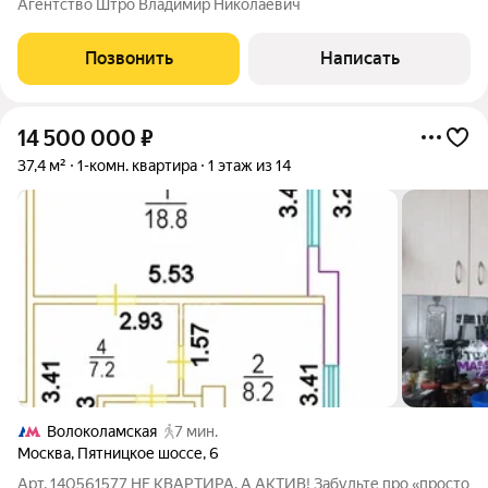
Агентство Штро Владимир Николаевич
Закрытая территория, современная детская и спорт площадка.
Дом по адресу: Московская
Позвонить
Написать
14 500 000
₽
37,4 м²
1-комн. квартира
1 этаж из 14
Волоколамская
7 мин.
Москва
,
Пятницкое шоссе
,
6
Арт. 140561577 НЕ КВАРТИРА, А АКТИВ! Забудьте про «просто