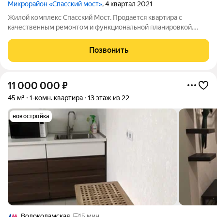
Микрорайон «Спасский мост»
, 4 квартал 2021
Жилой комплекс Спасский Мост. Продается квартира с
качественным ремонтом и функциональной планировкой.
Кухня-гостиная с выходом на балкон. Благоустроенная
набережная Москвы-реки, ТРЦ Вегас, станция метро
Позвонить
Мякинино, МЦД Пенягино в шаговой доступности.
11 000 000
₽
45 м²
1-комн. квартира
13 этаж из 22
новостройка
Волоколамская
15 мин.