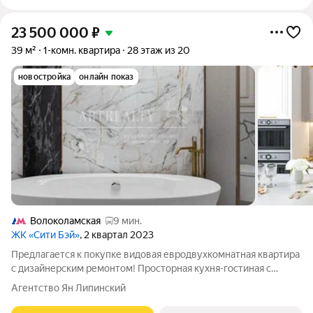
23 500 000
₽
39 м²
1-комн. квартира
28 этаж из 20
новостройка
онлайн показ
Волоколамская
9 мин.
ЖК «Сити Бэй»
, 2 квартал 2023
Предлагается к покупке видовая евродвухкомнатная квартира
с дизайнерским ремонтом! Просторная кухня-гостиная с
"островком", спальня с гардеробной, совмещённый санузел,
Агентство Ян Липинский
прихожая. Ремонт делали для себя, поэтому на материалах не
экономили. Всё это