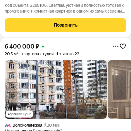
Код объекта: 2285106. Светлая, уютная и полностью готовая к
проживанию 1-комнатная квартира в одном из самых зеленых
районов Москвы Митино. Здесь уже всё продумано для
комфортной жизни: аккуратный ремонт в светлых тонах,
Позвонить
просторная комната,
6 400 000
₽
20,5 м²
квартира-студия
1 этаж из 22
хорошая цена
Волоколамская
20 мин.