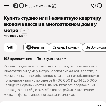
Купить студию или 1-комнатную квартиру
эконом класса и в многоэтажном доме у
метро
Москва и МО
AI
Фильтры
Студия, 1 комн.
Волокол
4
193 предложения
•
по актуальности
Купить студию или 1-комнатную квартиру эконом класса и в
многоэтажном доме у метро Волоколамская (синяя ветка) в
Москве и МО — 193 объявления от агентств и собственников
по продаже квартир по цене от 6 400 000 ₽ до 34 250 000 ₽
на Яндекс Недвижимости. В нашем каталоге предложения
площадью от 14 м² до 97,9 м² в новостройках и вторичном
жилье — фото, планировки и характеристики.