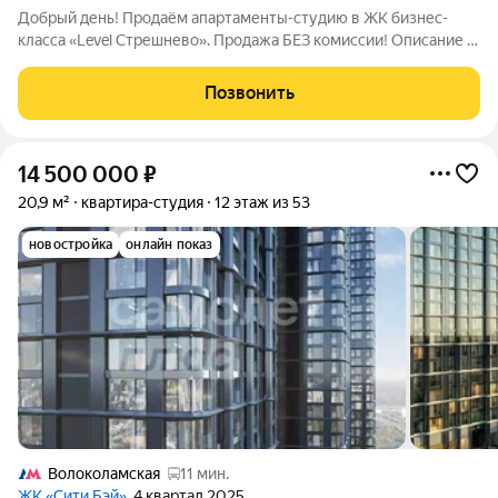
Добрый день! Продаём апартаменты-студию в ЖК бизнес-
класса «Level Стрешнево». Продажа БЕЗ комиссии! Описание и
фото соответствуют действительности. ПРО ДОКУМЕНТЫ:
ОДИН СОВЕРШЕННОЛЕТНИЙ собственник, который БУДЕТ
Позвонить
ПРИСУТСТВОВАТЬ на подписании, НЕ
14 500 000
₽
20,9 м²
квартира-студия
12 этаж из 53
новостройка
онлайн показ
Волоколамская
11 мин.
ЖК «Сити Бэй»
, 4 квартал 2025