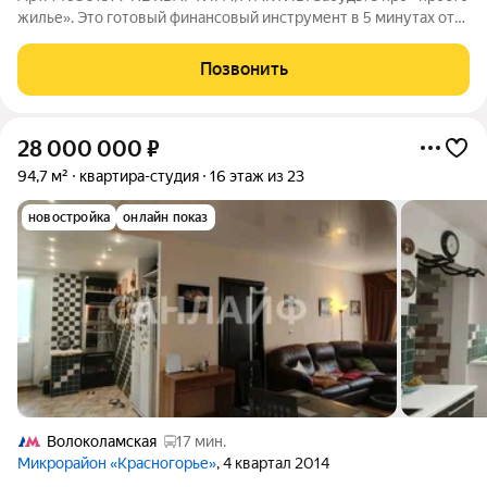
жилье». Это готовый финансовый инструмент в 5 минутах от
МЦД «Трикотажная»! Почему это предложение рвет рынок:
ЮЖНАЯ СТОРОНА солнце заливает комнату с утра до вечера
Позвонить
(зимой экономия на
28 000 000
₽
94,7 м²
квартира-студия
16 этаж из 23
новостройка
онлайн показ
Волоколамская
17 мин.
Микрорайон «Красногорье»
, 4 квартал 2014