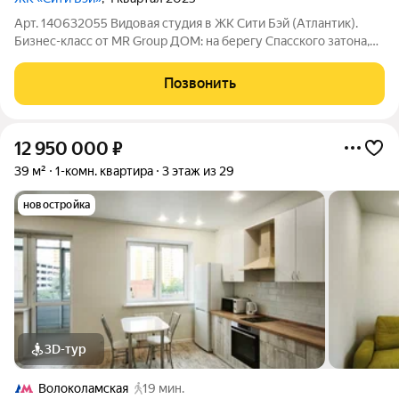
Арт. 140632055 Видовая студия в ЖК Сити Бэй (Атлантик).
Бизнес-класс от MR Group ДОМ: на берегу Спасского затона,
Покровское Стрешнево на северо-западе Москвы, на
территории комплекса 5 кварталов Indian, Atlantic, North, Cliff,
Позвонить
Pacific. особенная
12 950 000
₽
39 м²
1-комн. квартира
3 этаж из 29
новостройка
3D-тур
Волоколамская
19 мин.