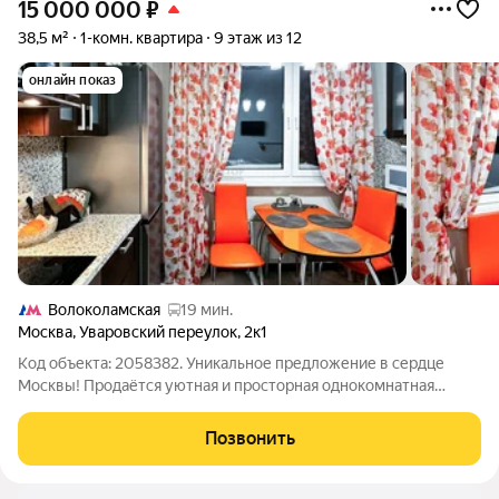
15 000 000
₽
38,5 м²
1-комн. квартира
9 этаж из 12
онлайн показ
Волоколамская
19 мин.
Москва
,
Уваровский переулок
,
2к1
Код объекта: 2058382. Уникальное предложение в сердце
Москвы! Продаётся уютная и просторная однокомнатная
квартира в Уваровском переулке, 2к1. Этот объект идеально
подойдёт тем, кто ценит комфорт и удобство. о квартире: -
Позвонить
квартира расположена на 9