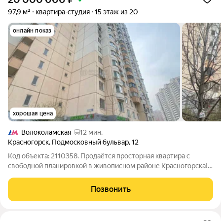
97,9 м²
квартира-студия
15 этаж из 20
онлайн показ
хорошая цена
Волоколамская
12 мин.
Красногорск
,
Подмосковный бульвар
,
12
Код объекта: 2110358. Продаётся просторная квартира с
свободной планировкой в живописном районе Красногорска!
Адрес: Россия, Московская область, Красногорск,
Подмосковный бульвар, 12. Квартира расположена на 15-м
Позвонить
этаже 20-этажного панельного дома