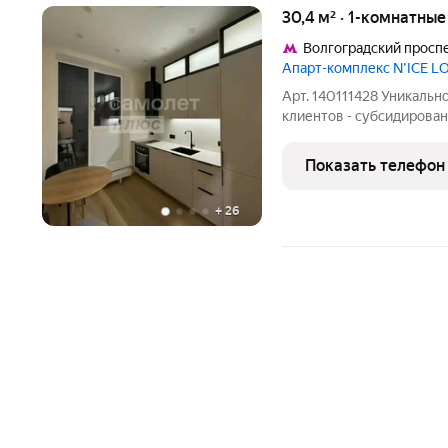
30,4 м² · 1-комнатны
Волгоградский просп
Апарт-комплекс N’ICE L
Арт. 140111428 Уникальн
клиентов - субсидирован
апартаменты с готовой 
совмещенный санузел - к
Показать телефон
готовая мебель -
+
26