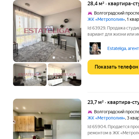
28,4 м² · квартира-ст
Волгоградский просп
ЖК «Метрополия»
, 1 кв
Id 63929. Продажа студии в
вариант для жизни или 
квартира (не апартамент
«Метрополия». Стильная,
Estateliga, аген
качественным ремонтом
+
7
Показать телефон
23,7 м² · квартира-ст
Волгоградский просп
ЖК «Метрополия»
, 3 кв
Id 65904. Продается про
ремонтом в ЖК «Метропо