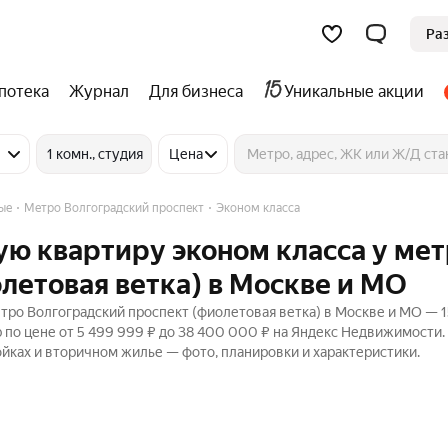
Ра
потека
Журнал
Для бизнеса
Уникальные акции
1 комн., студия
Цена
ые
Метро Волгоградский проспект
Эконом класса
ую квартиру эконом класса у ме
летовая ветка) в Москве и МО
тро Волгоградский проспект (фиолетовая ветка) в Москве и МО — 1
 по цене от 5 499 999 ₽ до 38 400 000 ₽ на Яндекс Недвижимости.
ойках и вторичном жилье — фото, планировки и характеристики.