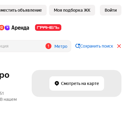
зместить объявление
Моя подборка ЖК
Войти
1
Сохранить поиск
Метро
тро
Смотреть на карте
51
 В нашем