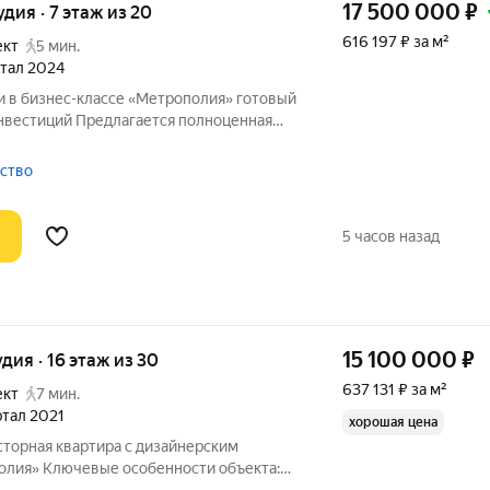
17 500 000
₽
удия · 7 этаж из 20
616 197 ₽ за м²
ект
5 мин.
артал 2024
 бизнес-классе «Метрополия» готовый
инвестиций Предлагается полноценная
ы) в корпусе «Стокгольм» ЖК
 с продуманной планировкой и
тство
5 часов назад
15 100 000
₽
удия · 16 этаж из 30
637 131 ₽ за м²
ект
7 мин.
артал 2021
хорошая цена
сторная квартира с дизайнерским
лия» Ключевые особенности объекта: