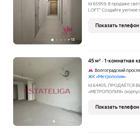
Id 65959. В продаже свет
LOFT" Создайте уютное п
аренду, как инвестиция 
приватный квартал бизн
Показать телефон
инфраструктурой,
+
18
45 м² · 1-комнатная 
Волгоградский просп
ЖК «Метрополия»
Id 64405. ПРОДАЁТСЯ 
«МЕТРОПОЛИЯ» (корпус LON
ПАРАМЕТРЫ КВАРТИРЫ: Общая площадь: 45 м Жилая: 15,
Кухня-гостиная: 17 м Этаж: 27 из 30 Высота потолков: 3 м Санузлы:
Показать телефон
2 (4,3 м и 1,8 м)
+
8