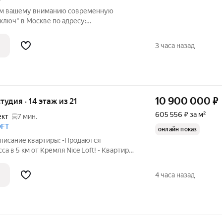
ем вашему вниманию современную
ключ" в Москве по адресу:
д. 45, стр. 1. Это отличная возможность
кт как для собственного проживания,
3 часа назад
10 900 000
₽
тудия · 14 этаж из 21
605 556 ₽ за м²
ект
7 мин.
OFT
онлайн показ
Описание квартиры: -Продаются
 Кремля Nice Loft! - Квартира
айн-проекту и полностью
енной мебелью и техникой. -Высокие
4 часа назад
рытый