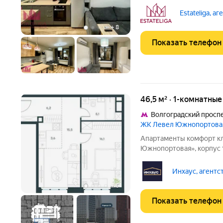
-16 этаж из 30, что соче
комфорт - Выполнен кач
Estateliga, а
рассмотреть как
+
8
Показать телефон
46,5 м² · 1-комнатны
Волгоградский просп
ЖК Левел Южнопортова
Апартаменты комфорт кл
Южнопортовая», корпус 1
231 руб. (357 940 /м), ба
м, свободная планировка 
Инхаус, агентс
13.
+
6
Показать телефон