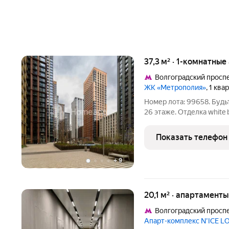
37,3 м² · 1-комнатны
Волгоградский просп
ЖК «Метрополия»
, 1 кв
Номер лота: 99658. Будь
26 этаже. Отделка white
Качественный монолитны
застройщика. Высокие п
Показать телефон
+
9
20,1 м² · апартаменты
Волгоградский просп
Апарт-комплекс N’ICE L