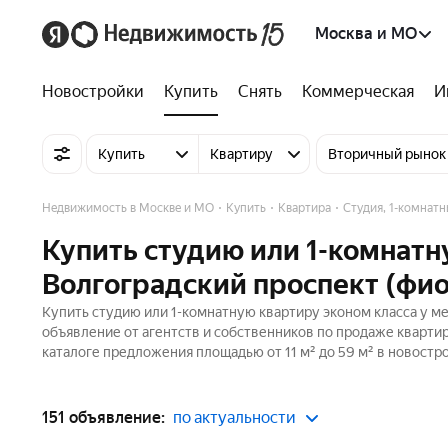
Москва и МО
Новостройки
Купить
Снять
Коммерческая
И
Купить
Квартиру
Вторичный рынок
Недвижимость в Москве и МО
Купить
Квартира
Студия, 1-комнатн
Купить студию или 1-комнатн
Волгоградский проспект (фио
Купить студию или 1-комнатную квартиру эконом класса у ме
объявление от агентств и собственников по продаже квартир
каталоге предложения площадью от 11 м² до 59 м² в новостр
151 объявление:
по актуальности