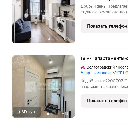
Добрый день! Предлага
студию с ремонтом "под 
Волгоградский проспект, 
приобрести готовый объе
Показать телефон
так и для получения
+
6
18 м² · апартаменты-с
Волгоградский просп
Апарт-комплекс N’ICE L
Код объекта: 2200707. 
апартаменты бизнес-класса в 5 км от
отремонтирована по диз
укомплектована качеств
Показать телефон
потолки (3 метра) и отк
3D-тур
+
15