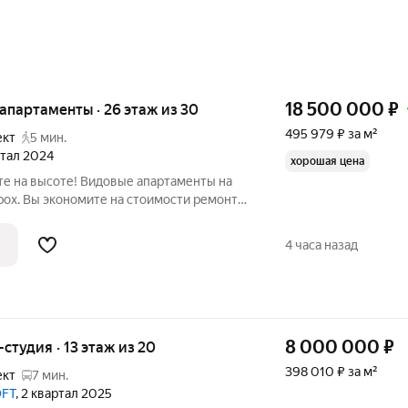
18 500 000
₽
е апартаменты · 26 этаж из 30
495 979 ₽ за м²
ект
5 мин.
артал 2024
хорошая цена
те на высоте! Видовые апартаменты на
 box. Вы экономите на стоимости ремонта.
й дом бизнес-класса от известного
отолки создают пространство. Большая
4 часа назад
8 000 000
₽
-студия · 13 этаж из 20
398 010 ₽ за м²
ект
7 мин.
OFT
, 2 квартал 2025