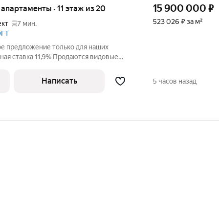
15 900 000
₽
е апартаменты · 11 этаж из 20
523 026 ₽ за м²
ект
7 мин.
OFT
ое предложение только для наших
ная ставка 11,9% Продаются видовые
мебелью и ремонтом. О КВАРТИРЕ: -
ухня 9 м - изолированная спальня -
Написать
5 часов назад