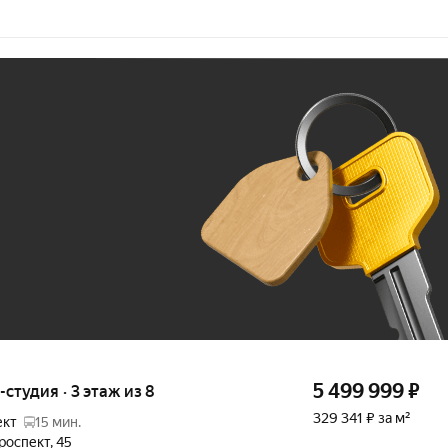
Ж
До 100 тыс. ₽
5 499 999
₽
-студия · 3 этаж из 8
329 341 ₽ за м²
ект
15 мин.
роспект
,
45