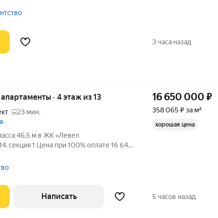
тает в себе оптимальную высоту и
ественный дизайнерский ремонт - Можно
гентство
3 часа назад
16 650 000
₽
е апартаменты · 4 этаж из 13
358 065 ₽ за м²
ект
23 мин.
я
хорошая цена
асса 46,5 м в ЖК «Левел
4, секция 1 Цена при 100% оплате 16 644
зовая 25 606 509 руб. Большая кухня 19,1
(«без стен»), панорамные окна, этаж 4 из
тво
Написать
5 часов назад