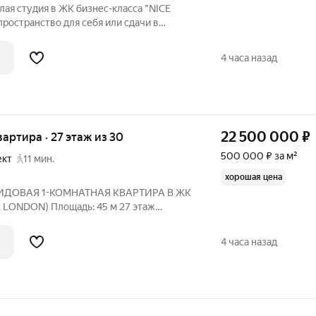
лая студия в ЖК бизнес-класса "NICE
ространство для себя или сдачи в
с хорошей окупаемостью. ЖК "NICE LOFT"
ес-класса с премиальной
4 часа назад
22 500 000
₽
квартира · 27 этаж из 30
500 000 ₽ за м²
ект
11 мин.
хорошая цена
ВИДОВАЯ 1-КОМНАТНАЯ КВАРТИРА В ЖК
DON) Площадь: 45 м 27 этаж
3 м
4 часа назад