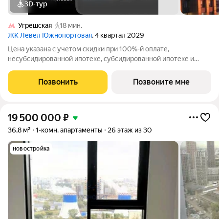
3D-тур
Угрешская
18 мин.
ЖК Левел Южнопортовая
, 4 квартал 2029
Цена указана с учетом скидки при 100%-й оплате,
несубсидированной ипотеке, субсидированной ипотеке и
процентной рассрочке. Если вы агент зафиксируйте клиента в
личном кабинете до обращения за консультацией. В северной
Позвонить
Позвоните мне
части района Печатники
19 500 000
₽
36,8 м²
1-комн. апартаменты
26 этаж из 30
новостройка