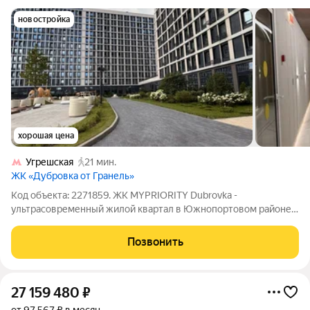
новостройка
хорошая цена
Угрешская
21 мин.
ЖК «Дубровка от Гранель»
Код объекта: 2271859. ЖК MYPRIORITY Dubrovka -
ультрасовременный жилой квартал в Южнопортовом районе
столицы. Жилой комплекс сдан, представлен коллекцией
корпусов переменной этажности, возведенных по
Позвонить
монолитной технологии. Проект расположен в районе
27 159 480
₽