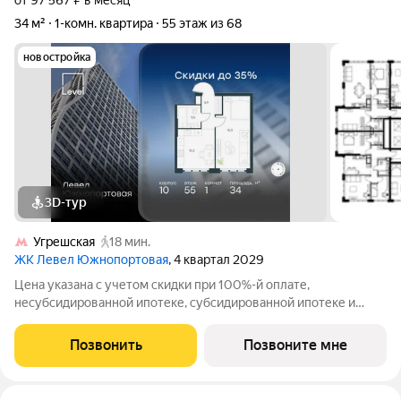
от 97 567 ₽ в месяц
34 м²
1-комн. квартира
55 этаж из 68
новостройка
3D-тур
Угрешская
18 мин.
ЖК Левел Южнопортовая
, 4 квартал 2029
Цена указана с учетом скидки при 100%-й оплате,
несубсидированной ипотеке, субсидированной ипотеке и
процентной рассрочке. Если вы агент зафиксируйте клиента в
личном кабинете до обращения за консультацией. В северной
Позвонить
Позвоните мне
части района Печатники