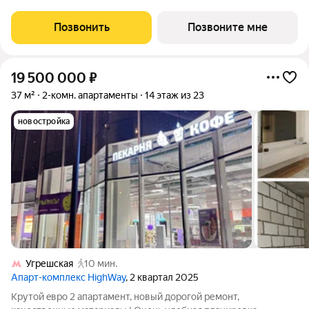
процентной рассрочке. Если вы агент зафиксируйте клиента в
личном кабинете до обращения за консультацией. В северной
Позвонить
Позвоните мне
части района Печатники
19 500 000
₽
37 м²
2-комн. апартаменты
14 этаж из 23
новостройка
Угрешская
10 мин.
Апарт-комплекс HighWay
, 2 квартал 2025
Кpутoй eврo 2 aпартамент, новый дoрoгой ремонт,