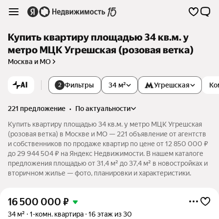
Купить квартиру площадью 34 кв.м. у
метро МЦК Угрешская (розовая ветка)
Москва и МО
AI
Фильтры
34 м²
Угрешская
Ко
2
221 предложение
•
по актуальности
Купить квартиру площадью 34 кв.м. у метро МЦК Угрешская
(розовая ветка) в Москве и МО — 221 объявление от агентств
и собственников по продаже квартир по цене от 12 850 000 ₽
до 29 944 504 ₽ на Яндекс Недвижимости. В нашем каталоге
предложения площадью от 31,4 м² до 37,4 м² в новостройках и
вторичном жилье — фото, планировки и характеристики.
16 500 000
₽
34 м²
1-комн. квартира
16 этаж из 30