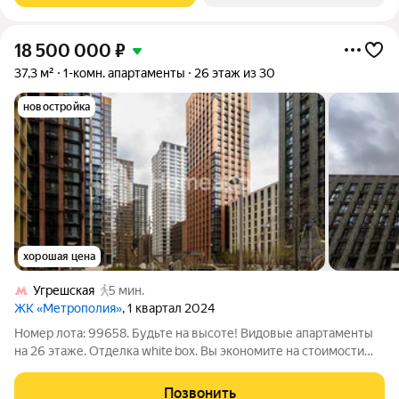
18 500 000
₽
37,3 м²
1-комн. апартаменты
26 этаж из 30
новостройка
хорошая цена
Угрешская
5 мин.
ЖК «Метрополия»
, 1 квартал 2024
Номер лота: 99658. Будьте на высоте! Видовые апартаменты
на 26 этаже. Отделка white box. Вы экономите на стоимости
ремонта. Качественный монолитный дом бизнес-класса от
известного застройщика. Высокие потолки создают
Позвонить