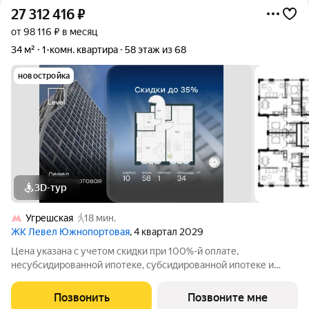
27 312 416
₽
от 98 116 ₽ в месяц
34 м²
1-комн. квартира
58 этаж из 68
новостройка
3D-тур
Угрешская
18 мин.
ЖК Левел Южнопортовая
, 4 квартал 2029
Цена указана с учетом скидки при 100%-й оплате,
несубсидированной ипотеке, субсидированной ипотеке и
процентной рассрочке. Если вы агент зафиксируйте клиента в
личном кабинете до обращения за консультацией. В северной
Позвонить
Позвоните мне
части района Печатники