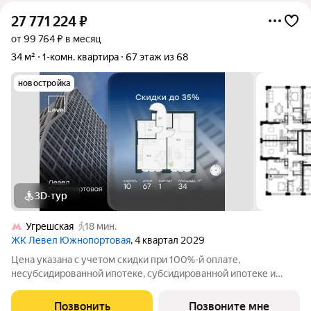
27 771 224
₽
от 99 764 ₽ в месяц
34 м²
1-комн. квартира
67 этаж из 68
новостройка
3D-тур
Угрешская
18 мин.
ЖК Левел Южнопортовая
, 4 квартал 2029
Цена указана с учетом скидки при 100%-й оплате,
несубсидированной ипотеке, субсидированной ипотеке и
процентной рассрочке. Если вы агент зафиксируйте клиента в
личном кабинете до обращения за консультацией. В северной
Позвонить
Позвоните мне