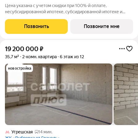
Цена указана с учетом скидки при 100%-й оплате,
несубсидированной ипотеке, субсидированной ипотеке и
процентной рассрочке. Если вы агент зафиксируйте клиента в
личном кабинете до обращения за консультацией. В северной
Позвонить
Позвоните мне
части района Печатники
19 200 000
₽
35,7 м²
2-комн. квартира
6 этаж из 12
новостройка
Угрешская
14 мин.