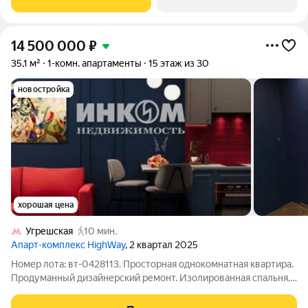
части района Печатники
14 500 000
₽
35,1 м²
1-комн. апартаменты
15 этаж из 30
новостройка
хорошая цена
Угрешская
10 мин.
Апарт-комплекс HighWay
, 2 квартал 2025
Номер лота: вт-0428113. Просторная однокомнатная квартира.
Продуманный дизайнерский ремонт. Изолированная спальня,
гардероб, гостиная. 15 этаж с потрясающим видом на Москву. В
квартире предусмотрено множество зон хранения (