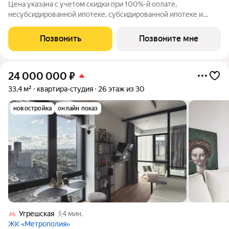
Цена указана с учетом скидки при 100%-й оплате,
несубсидированной ипотеке, субсидированной ипотеке и
процентной рассрочке. Если вы агент зафиксируйте клиента в
личном кабинете до обращения за консультацией. В северной
Позвонить
Позвоните мне
части района Печатники
24 000 000
₽
33,4 м²
квартира-студия
26 этаж из 30
новостройка
онлайн показ
Угрешская
4 мин.
ЖК «Метрополия»