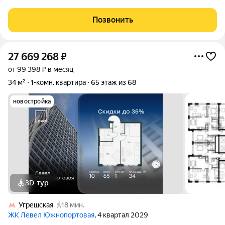
Представляем вашему вниманию стильную квартиру
площадью 31,4 м с продуманным дизайнерским ремонтом.
Позвонить
Пространство полностью готово к проживанию
27 669 268
₽
от 99 398 ₽ в месяц
34 м²
1-комн. квартира
65 этаж из 68
новостройка
3D-тур
Угрешская
18 мин.
ЖК Левел Южнопортовая
, 4 квартал 2029