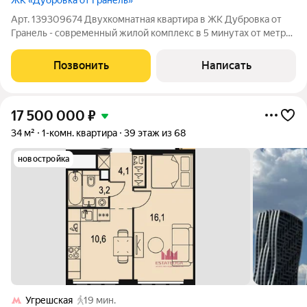
ЖК «Дубровка от Гранель»
Арт. 139309674 Двухкомнатная квартира в ЖК Дубровка от
Гранель - современный жилой комплекс в 5 минутах от метро
Предлагаю к продаже двухкомнатную квартиру площадью
35,7 м, расположенную на 6 этаже в сданном доме. Локация,
Позвонить
Написать
которая всегда востребована
17 500 000
₽
34 м²
1-комн. квартира
39 этаж из 68
новостройка
Угрешская
19 мин.