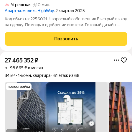
Угрешская
10 мин.
Апарт-комплекс HighWay
, 2 квартал 2025
Код объекта: 2256021. 1 взрослый собственник Быстрый выход
на сделку. Помощь в одобрении ипотеки. Готовый дизайн-
проект в подарок. Продаются современные апартаменты в
новом жилом комплексе, расположенном всего в 1 минуте
Позвонить
пешком от станции метро
27 465 352
₽
от 98 665 ₽ в месяц
34 м²
1-комн. квартира
61 этаж из 68
новостройка