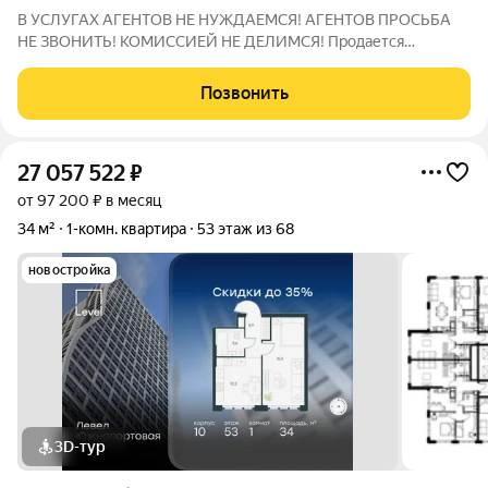
В УСЛУГАХ АГЕНТОВ НЕ НУЖДАЕМСЯ! АГЕНТОВ ПРОСЬБА
НЕ ЗВОНИТЬ! КОМИССИЕЙ НЕ ДЕЛИМСЯ! Продается
стильная квартира в жк бизнес-класса Метрополия, формата
евродвушка. Квартира оборудована самыми современными
Позвонить
техническими и дизайнерскими решениями. Свежий
27 057 522
₽
от 97 200 ₽ в месяц
34 м²
1-комн. квартира
53 этаж из 68
новостройка
3D-тур