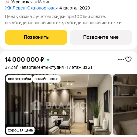
Угрешская
18 мин.
ЖК Левел Южнопортовая
, 4 квартал 2029
Цена указана с учетом скидки при 100%-й оплате,
несубсидированной ипотеке, субсидированной ипотеке и
процентной рассрочке. Если вы агент зафиксируйте клиента в
личном кабинете до обращения за консультацией. В северной
Позвонить
Позвоните мне
части района Печатники
14 000 000
₽
37,2 м²
апартаменты-студия
17 этаж из 21
новостройка
онлайн показ
хорошая цена