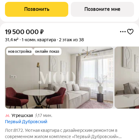
процентной рассрочке. Если вы агент зафиксируйте клиента в
личном кабинете до обращения за консультацией. В северной
Позвонить
Позвоните мне
части района Печатники
19 500 000
₽
31,4 м²
1-комн. квартира
2 этаж из 38
новостройка
онлайн показ
Угрешская
17 мин.
Первый Дубровский
Лот:8172. Уютная квартира с дизайнерским ремонтом в
современном жилом комплексе «Первый Дубровский»