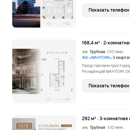
из 13. Просторные план
жизни в центре Москвы. 
Показать телефон
отделкой в
+
12
168,4 м² · 2-комнатна
Трубная
10 мин.
ЖК «ФАНТОМ»
, 3 кварт
Представляем просторну
Резиденций ФАНТОМ. Общ
и включает мастер-спал
кухню-гостиную и гостев
Показать телефон
финишная отделка с
+
16
292 м² · 3-комнатная
Трубная
10 мин.