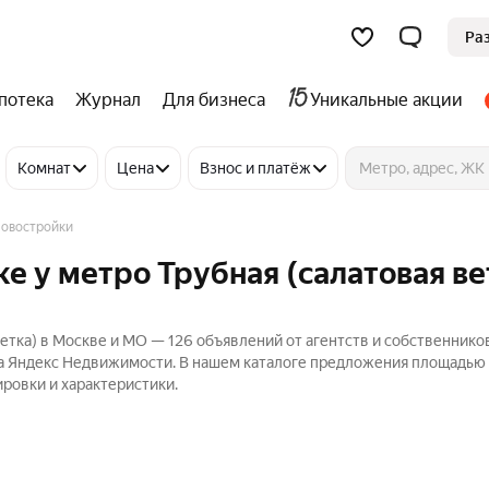
Ра
потека
Журнал
Для бизнеса
Уникальные акции
Комнат
Цена
Взнос и платёж
овостройки
е у метро Трубная (салатовая ве
ветка) в Москве и МО — 126 объявлений от агентств и собственнико
₽ на Яндекс Недвижимости. В нашем каталоге предложения площадью 
ировки и характеристики.