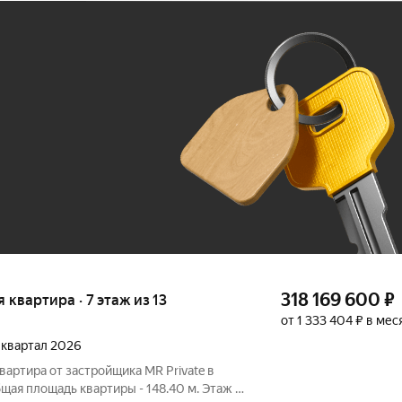
Ж
До 100 тыс. ₽
318 169 600
₽
я квартира · 7 этаж из 13
от 1 333 404 ₽ в мес
2 квартал 2026
вартира от застройщика MR Private в
ая площадь квартиры - 148.40 м. Этаж 7