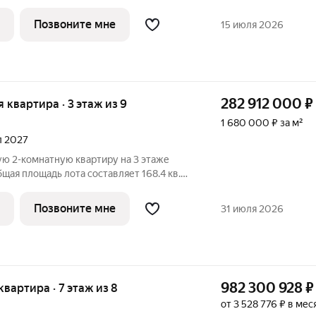
ировки предусмотрены для комфортной
Все квартиры в доме передаются с
Позвоните мне
15 июля 2026
282 912 000
₽
я квартира · 3 этаж из 9
1 680 000 ₽ за м²
ал 2027
ю 2-комнатную квартиру на 3 этаже
ая площадь лота составляет 168.4 кв.м.
ьню с собственной ванной, большую
ой санузел. В квартире выполнена
Позвоните мне
31 июля 2026
982 300 928
₽
 квартира · 7 этаж из 8
от 3 528 776 ₽ в мес