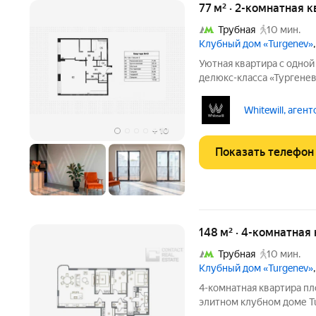
77 м² · 2-комнатная к
Трубная
10 мин.
Клубный дом «Turgenev»
Уютная квартира с одной
делюкс-класса «Тургене
голландского бюро Wolte
доска AustriaWood, кухн
Whitewill, аген
Gaggenau, санузлы
+
10
Показать телефон
148 м² · 4-комнатная
Трубная
10 мин.
Клубный дом «Turgenev»
4-комнатная квартира пл
элитном клубном доме Tu