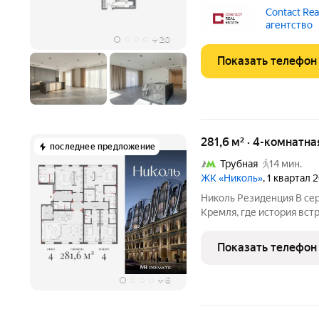
гостиная, мастер-спальн
Contact Real
спальни и 2 санузла, пр
агентство
отделка
+
20
Показать телефон
281,6 м² · 4-комнатн
последнее предложение
Трубная
14 мин.
ЖК «Николь»
, 1 квартал 
Николь Резиденция В сер
Кремля, где история вст
новый формат уединённой 
делюкс-квартала Николь представляет собой гармонично
Показать телефон
единство исторических
+
6