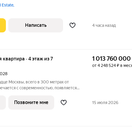
я со своим санузлом и гардеробной, ещё 2
 Estate,
ихожуая с гардеробной. Дизайнерская
Написать
4 часа назад
1 013 760 000
ая квартира · 4 этаж из 7
от 4 248 524 ₽ в мес
2028
дце Москвы, всего в 300 метрах от
речается с современностью, появляется
жизни. Николь Резиденция часть
е
Позвоните мне
15 июля 2026