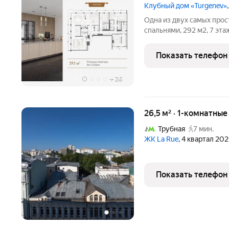
Клубный дом «Turgenev»
Одна из двух самых прос
спальнями, 292 м2, 7 эт
Особенности: Большая пл
премиальная финишная от
Показать телефон
в одной из спален), 2 вхо
+
26
26,5 м² · 1-комнатны
Трубная
7 мин.
ЖК La Rue
, 4 квартал 202
Показать телефон