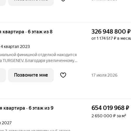
326 948 800
₽
я квартира · 6 этаж из 8
от 1 174 517 ₽ в меся
, 4 квартал 2023
емиальной финишной отделкой находится
ма TURGENEV. Благодаря увеличенному
просторной кухни-столовой-гостиной
обилие естественного света. Панорамные
Позвоните мне
17 июля 2026
654 019 968
₽
ая квартира · 6 этаж из 9
2 650 000 ₽ за м²
ал 2027