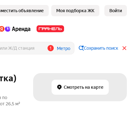
зместить объявление
Моя подборка ЖК
Войти
1
Сохранить поиск
Метро
тка)
Смотреть на карте
в по
от 26,5 м²