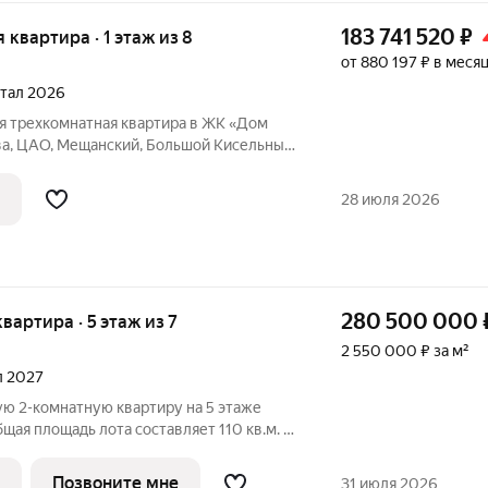
183 741 520
₽
я квартира · 1 этаж из 8
от 880 197 ₽ в меся
ртал 2026
ся трехкомнатная квартира в ЖК «Дом
ва, ЦАО, Мещанский, Большой Кисельный
Общая площадь квартиры - 134,80 кв.м.,
ры - 183 741 521 р. Представляем вашему
28 июля 2026
280 500 000
квартира · 5 этаж из 7
2 550 000 ₽ за м²
ал 2027
ю 2-комнатную квартиру на 5 этаже
ая площадь лота составляет 110 кв.м. и
ю с собственной ванной, большую кухню-
узел. В квартире выполнена финишная
Позвоните мне
31 июля 2026