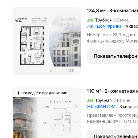
134,8 м² · 3-комнатна
Трубная
6 мин.
ЖК «Дом Франка»
, 4 ква
Номер лота: 28 Продает
Франка» по адресу Моск
переулок, д. 11, корп. 3 
этаж 1. Стоимость кварти
Показать телефон
+
26
110 м² · 2-комнатная 
последнее предложение
Трубная
10 мин.
ЖК «ФАНТОМ»
, 3 кварт
Представляем просторну
Резиденций ФАНТОМ. Общ
включает мастер-спальн
гостиную и гостевой сан
Показать телефон