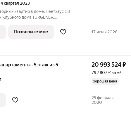
, 4 квартал 2023
торных квартир в доме: Пентхаус с 3
аж Клубного дома TURGENEV.
ощадь, 2 открытые галереи,
делка, 2 дровяных камина (в гостиной и
Позвоните мне
17 июля 2026
да в
20 993 524
₽
е апартаменты · 5 этаж из 5
792 807 ₽ за м²
1
хорошая цена
25 февраля
2020