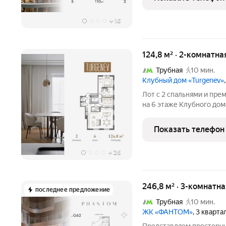
отделка с
+
16
124,8 м² · 2-комнатна
Трубная
10 мин.
Клубный дом «Turgenev»
Лот с 2 спальнями и пр
на 6 этаже Клубного до
количеству окон в зоне 
(53,82 м2), в квартире 
Показать телефон
окна выходят
+
26
246,8 м² · 3-комнатн
последнее предложение
Трубная
10 мин.
ЖК «ФАНТОМ»
, 3 кварт