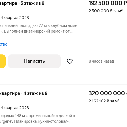
192 500 000
₽
вартира · 5 этаж из 8
2 500 000 ₽ за м²
, 4 квартал 2023
 спальней площадью 77 м в клубном доме
в». Выполнен дизайнерский ремонт от
rinck, на полу выложена инженерная
я с островом и бытовой техникой
тство
Написать
8 часов назад
320 000 000
 квартира · 4 этаж из 8
2 162 162 ₽ за м²
, 4 квартал 2023
ощадью 148 м с премиальной отделкой в
rgenev Планировка: кухня-столовая-