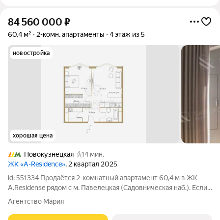
84 560 000
₽
60,4 м²
2-комн. апартаменты
4 этаж из 5
новостройка
хорошая цена
Новокузнецкая
14 мин.
ЖК «A-Residence»
, 2 квартал 2025
id: 551334 Продаётся 2-комнатный апартамент 60,4 м в ЖК
A.Residense рядом с м. Павелецкая (Садовническая наб.). Если
вам нужен апартамент в центре, где комфортно жить уже
Агентство Мария
сегодня и при этом грамотно вложить деньги в ликвидный
актив обратите