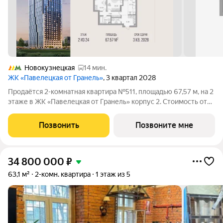
Новокузнецкая
14 мин.
ЖК «Павелецкая от Гранель»
, 3 квартал 2028
Продаётся 2-комнатная квартира №511, площадью 67,57 м, на 2
этаже в ЖК «Павелецкая от Гранель» корпус 2. Стоимость от
38168763 руб. Квартира без отделки, планировка
односторонняя, окна во двор. «Павелецкая от Гранель» проект
Позвонить
Позвоните мне
бизнес-класса в
34 800 000
₽
63,1 м²
2-комн. квартира
1 этаж из 5