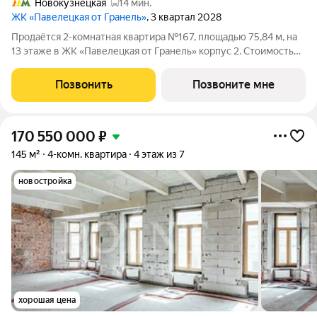
Новокузнецкая
14 мин.
ЖК «Павелецкая от Гранель»
, 3 квартал 2028
Продаётся 2-комнатная квартира №167, площадью 75,84 м, на
13 этаже в ЖК «Павелецкая от Гранель» корпус 2. Стоимость
от 43821662 руб. Квартира без отделки, планировка угловая,
окна во двор. «Павелецкая от Гранель» проект бизнес-класса в
Позвонить
Позвоните мне
историческом
170 550 000
₽
145 м²
4-комн. квартира
4 этаж из 7
новостройка
хорошая цена