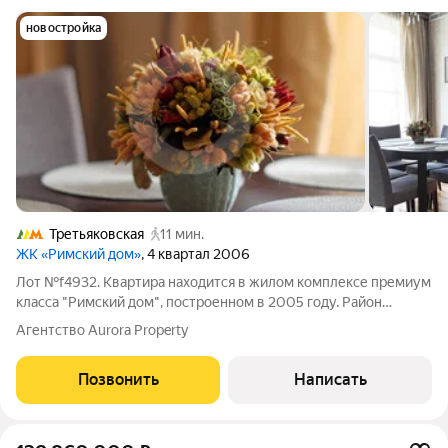
новостройка
Третьяковская
11 мин.
ЖК «Римский дом»
, 4 квартал 2006
Лот №f4932. Квартира находится в жилом комплексе премиум
класса "Римский дом", построенном в 2005 году. Район
Замоскворечье. В доме двухуровневый подземный паркинг,
Агентство Aurora Property
наземная гостевая парковка. Круглосуточная охрана. В
квартире 4 комнаты. Площадь
Позвонить
Написать