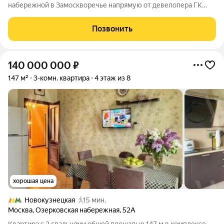
набережной в Замоскворечье напрямую от девелопера ГК
«Галс-Девелопмент» представлена 1-комнатная квартира
квартира на 7 этаже общей площадью 57.10 м. Квартира
Позвонить
предлагается без отделки. «Монблан»
140 000 000
₽
147 м²
3-комн. квартира
4 этаж из 8
хорошая цена
Новокузнецкая
15 мин.
Москва
,
Озерковская набережная
,
52А