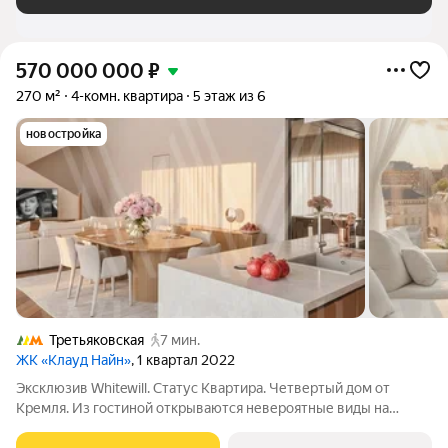
570 000 000
₽
270 м²
4-комн. квартира
5 этаж из 6
новостройка
Третьяковская
7 мин.
ЖК «Клауд Найн»
, 1 квартал 2022
Эксклюзив Whitewill. Статус Квартира. Четвертый дом от
Кремля. Из гостиной открываются невероятные виды на
«Москва-Сити», МИД, памятник Петру I. Двухуровневый