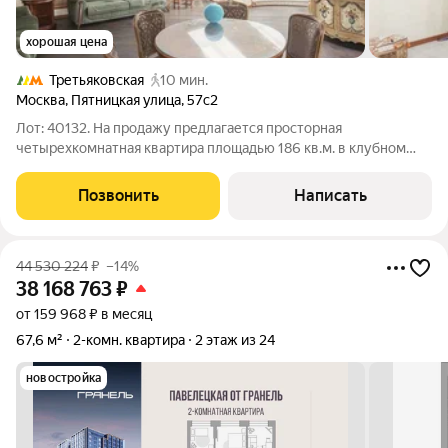
хорошая цена
Третьяковская
10 мин.
Москва
,
Пятницкая улица
,
57с2
Лот: 40132. На продажу предлагается просторная
четырехкомнатная квартира площадью 186 кв.м. в клубном
доме. Планировка: кухня-гостиная с действующим камином,
две спальни, одна из которых со своим санузлом, кабинет,
Позвонить
Написать
гардеробная, совмещенный санузел,
44 530 224
₽
–14%
38 168 763
₽
от 159 968 ₽ в месяц
67,6 м²
2-комн. квартира
2 этаж из 24
новостройка