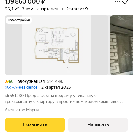
139 860 000
₽
96,4 м²
3-комн. апартаменты
2 этаж из 9
новостройка
Новокузнецкая
14 мин.
ЖК «A-Residence»
, 2 квартал 2025
id: 551230 Предлагаем на продажу уникальную
трехкомнатную квартиру в престижном жилом комплексе
A.Residence, расположенном всего в нескольких минутах
Агентство Мария
ходьбы от станции метро Павелецкая. Квартира на 2 этаже
девятиэтажного дома с общей площадью 96,4
Позвонить
Написать