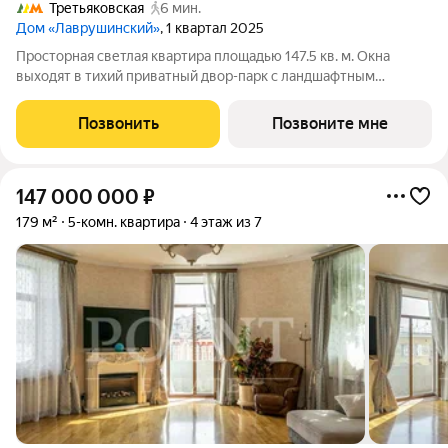
Третьяковская
6 мин.
Дом «Лаврушинский»
, 1 квартал 2025
Просторная светлая квартира площадью 147.5 кв. м. Окна
выходят в тихий приватный двор-парк с ландшафтным
дизайном и Пыжёвский переулок. Панорамное остекление,
моллированное окно и открытый балкон в кухне-гостиной (48
Позвонить
Позвоните мне
кв. м) улучшают видовые
147 000 000
₽
179 м²
5-комн. квартира
4 этаж из 7