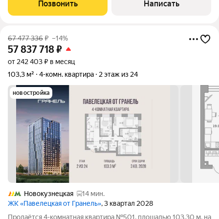
пентхаус площадью 270 м в доме делюкс-класса Cloud Nine.
Позвонить
Написать
Выполнена премиальная отделка в
67 477 336
₽
–14%
57 837 718
₽
от 242 403 ₽ в месяц
103,3 м²
4-комн. квартира
2 этаж из 24
новостройка
Новокузнецкая
14 мин.
ЖК «Павелецкая от Гранель»
, 3 квартал 2028
Продаётся 4-комнатная квартира №501, площадью 103,30 м, на