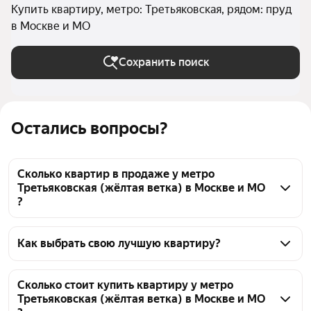
Купить квартиру, метро: Третьяковская, рядом: пруд
в Москве и МО
Сохранить поиск
Остались вопросы?
Сколько квартир в продаже у метро
Третьяковская (жёлтая ветка) в Москве и МО
?
На Яндекс Недвижимости в продаже у метро 
Третьяковская (жёлтая ветка) в Москве и МО 564 
Как выбрать свою лучшую квартиру?
квартиры, из них 5 объявлений от собственников, 
Чтобы купить квартиру рядом с прудом у метро 
143 объявления от агентств, 416 объявлений от 
Третьяковская (жёлтая ветка), воспользуйтесь 
Сколько стоит купить квартиру у метро
застройщиков
Третьяковская (жёлтая ветка) в Москве и МО
тепловой картой для оценки инфраструктуры и 