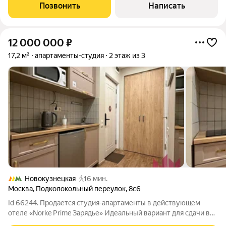
Позвонить
Написать
12 000 000
₽
17,2 м²
апартаменты-студия
2 этаж из 3
Новокузнецкая
16 мин.
Москва
,
Подколокольный переулок
,
8с6
Id 66244. Продается студия-апартаменты в действующем
отеле «Norke Prime Зарядье» Идеальный вариант для сдачи в
аренду. Всю рутину по сдаче, уборке и поиску гостей берет на