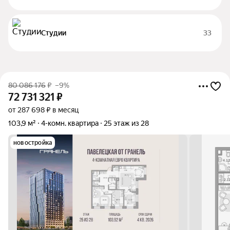
Студии
33
80 086 176
₽
–9%
72 731 321
₽
от 287 698 ₽ в месяц
103,9 м²
4-комн. квартира
25 этаж из 28
новостройка