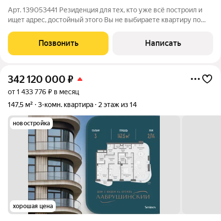
Арт. 139053441 Резиденция для тех, кто уже всё построил и
ищет адрес, достойный этого Вы не выбираете квартиру по
количеству комнат. Вы выбираете, где будет ваш следующий
дом и кто станет вашими соседями. Кому подойдёт: Тем, кто
Позвонить
Написать
устал от
342 120 000
₽
от 1 433 776 ₽ в месяц
147,5 м²
3-комн. квартира
2 этаж из 14
новостройка
хорошая цена