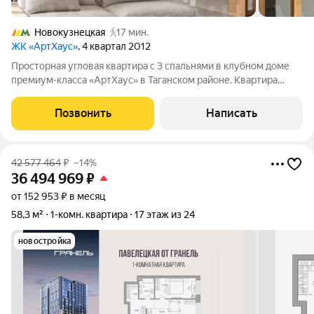
Новокузнецкая
17 мин.
ЖК «АртХаус»
, 4 квартал 2012
Просторная угловая квартира с 3 спальнями в клубном доме
премиум-класса «АртХаус» в Таганском районе. Квартира
площадью 213 м расположена на 3 этаже. Дизайнерская
отделка в современном стиле в светлых спокойных тонах.
Позвонить
Написать
Потолки высотой 3,8 метра,
42 577 464
₽
–14%
36 494 969
₽
от 152 953 ₽ в месяц
58,3 м²
1-комн. квартира
17 этаж из 24
новостройка