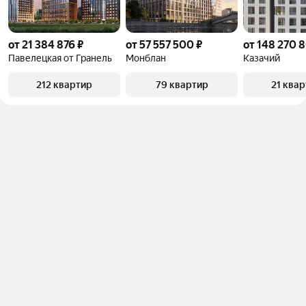
от 21 384 876 ₽
от 57 557 500 ₽
от 148 270 
Павелецкая от Гранель
Монблан
Казачий
212 квартир
79 квартир
21 ква