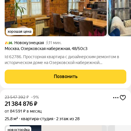
хорошая цена
Новокузнецкая
11 мин.
Москва
,
Озерковская набережная
,
48/50с3
Id 62786. Просторная квартира с дизайнерским ремонтом в
историческом доме на Озерковской набережной
Представляем к продаже уникальную двухкомнатную
квартиру планировки площадью 63.1 м в престижном
Позвонить
сталинском доме на набережной Москвы-реки. Объект
23 547 392
₽
–9%
21 384 876
₽
от 84 591 ₽ в месяц
25,8 м²
квартира-студия
2 этаж из 28
новостройка