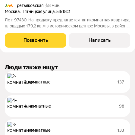
Третьяковская
8 мин.
Москва
,
Пятницкая улица
,
53/18с1
Лот: 97430. На продажу предлагается пятикомнатная квартира,
площадью 179,2 кв.м в историческом центре Москвы, в районе
Замоскворечье. Высота потолков - 3,30 м. Окна выходят на
улицу и во двор. Планировка: кухня-столовая, гостиная, три
Позвонить
Написать
спальни.
Люди также ищут
2-комнатные
137
4-комнатные
98
3-комнатные
133