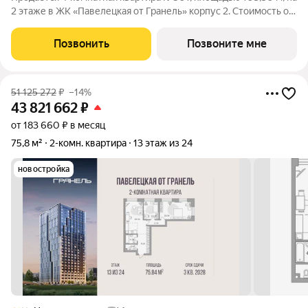
2 этаже в ЖК «Павелецкая от Гранель» корпус 2. Стоимость от
57837718 руб. Квартира без отделки, планировка угловая, окна
во двор. «Павелецкая от Гранель» проект бизнес-класса в
Позвонить
Позвоните мне
историческом
51 125 272
₽
–14%
43 821 662
₽
от 183 660 ₽ в месяц
75,8 м²
2-комн. квартира
13 этаж из 24
новостройка