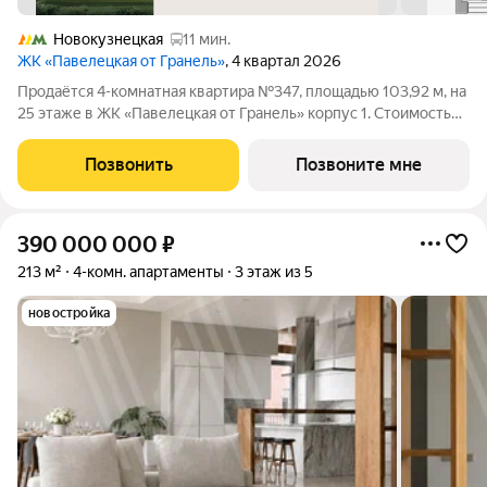
Новокузнецкая
11 мин.
ЖК «Павелецкая от Гранель»
, 4 квартал 2026
Продаётся 4-комнатная квартира №347, площадью 103,92 м, на
25 этаже в ЖК «Павелецкая от Гранель» корпус 1. Стоимость
от 72731321 руб. Квартира без отделки, планировка угловая,
окна на улицу. «Павелецкая от Гранель» проект бизнес-класса
Позвонить
Позвоните мне
в
390 000 000
₽
213 м²
4-комн. апартаменты
3 этаж из 5
новостройка