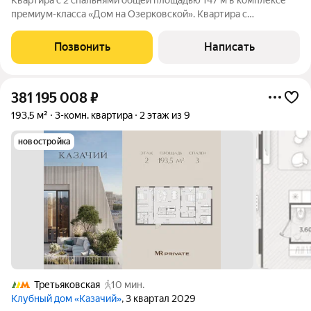
Квартира с 2 спальнями общей площадью 147 м в комплексе
премиум-класса «Дом на Озерковской». Квартира с
премиальной отделкой, расположена на 4 этаже. Произведены
работы по шумоизоляции, установлены системы вентиляции и
Позвонить
Написать
кондиционирования Daikin и
381 195 008
₽
193,5 м²
3-комн. квартира
2 этаж из 9
новостройка
Третьяковская
10 мин.
Клубный дом «Казачий»
, 3 квартал 2029