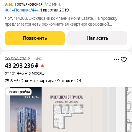
Третьяковская
13 мин.
ЖК «Полянка/44»
, 1 квартал 2019
Лот: 114263. Эксклюзив компании Point Estate. На продажу
предлагается четырехкомнатная квартира свободной
планировки, площадью 144,6 кв.м., в премиальном жилом
комплексе "Полянка/44" в районе Замоскворечье. Квартира
Позвонить
Написать
без отделки. Возможная планировка:
50 508 776
₽
–14%
43 293 236
₽
от 181 446 ₽ в месяц
75,8 м²
2-комн. квартира
9 этаж из 24
новостройка