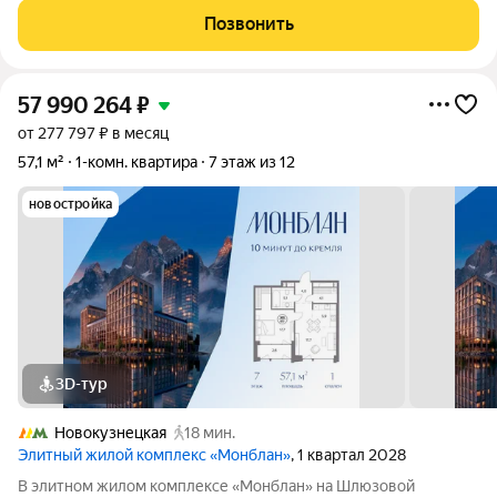
себя управляющая компания. Они успешно ведут сеть из 11
Позвонить
отелей по Москве со
57 990 264
₽
от 277 797 ₽ в месяц
57,1 м²
1-комн. квартира
7 этаж из 12
новостройка
3D-тур
Новокузнецкая
18 мин.
Элитный жилой комплекс «Монблан»
, 1 квартал 2028
В элитном жилом комплексе «Монблан» на Шлюзовой