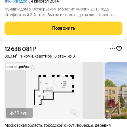
ЖК «Квадро»
, 4 квартал 2014
Лучший дом в Октябрьском. Монолит-кирпич 2013 года.
Комфортный 2-й этаж. Выход из подъезда на две стороны.
Состояние - заехать и жить! Однокомнатная квартира 40 кв.м.
с большой комнатой (19.7 кв.м.), кухней (8.1 кв.м.),
Позвонить
совмещенным с/у (4.8 кв.м.),
12 638 081
₽
38,3 м²
1-комн. квартира
3 этаж из 3
новостройка
3D-тур
Московская область
,
городской округ Люберцы
,
деревня