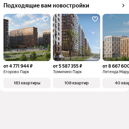
объект
Подходящие вам новостройки
квадратного метра или площади
от 4 771 944 ₽
от 5 587 355 ₽
от 8 667 60
Егорово Парк
Томилино Парк
Легенда Мар
183 квартиры
108 квартир
40 ква