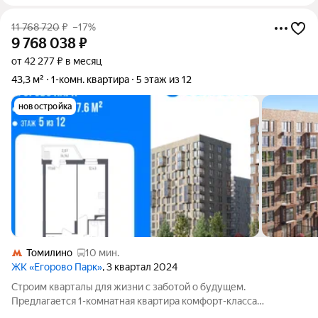
11 768 720
₽
–17%
9 768 038
₽
от 42 277 ₽ в месяц
43,3 м²
1-комн. квартира
5 этаж из 12
новостройка
Томилино
10 мин.
ЖК «Егорово Парк»
, 3 квартал 2024
Строим кварталы для жизни с заботой о будущем.
Предлагается 1-комнатная квартира комфорт-класса
площадью 43.3 кв.м в Егорово Парк, корпус 1КВ на 5-м этаже, в