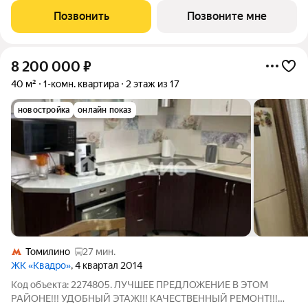
жилом комплексе "Егорово Парк".Квартиры комплекса на
Позвонить
Позвоните мне
выбор: могут быть как с отделкой, так
8 200 000
₽
40 м²
1-комн. квартира
2 этаж из 17
новостройка
онлайн показ
Томилино
27 мин.
ЖК «Квадро»
, 4 квартал 2014
Код объекта: 2274805. ЛУЧШЕЕ ПРЕДЛОЖЕНИЕ В ЭТОМ
РАЙОНЕ!!! УДОБНЫЙ ЭТАЖ!!! КАЧЕСТВЕННЫЙ РЕМОНТ!!!