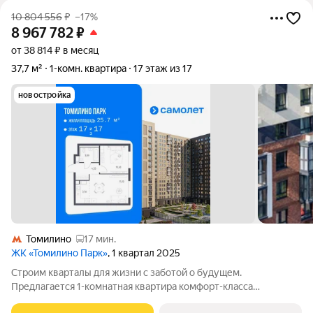
10 804 556
₽
–17%
8 967 782
₽
от 38 814 ₽ в месяц
37,7 м²
1-комн. квартира
17 этаж из 17
новостройка
Томилино
17 мин.
ЖК «Томилино Парк»
, 1 квартал 2025
Строим кварталы для жизни с заботой о будущем.
Предлагается 1-комнатная квартира комфорт-класса
площадью 37.7 кв.м в Томилино Парк, корпус 6.1КВ на 17-м