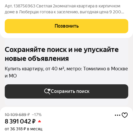
Арт. 138756963 Светлая 2комнатная квартира в кирпичном
доме в Люберцах готова к заселению, выгодная цена 9 200
000 руб. Теплый, практичный вариант для семьи или
инвестора: уютная квартира с косметическим ремонтом,
Позвонить
продуманной планировкой и доступной
Сохраняйте поиск и не упускайте
новые объявления
Купить квартиру, от 40 м², метро: Томилино в Москве
и МО
Сохранить поиск
10 109 689
₽
–17%
8 391 042
₽
от 36 318 ₽ в месяц