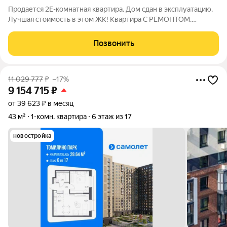
Продается 2Е-комнатная квартира. Дом сдан в эксплуатацию.
Лучшая стоимость в этом ЖК! Квартира С РЕМОНТОМ.
Готовая отделка. Кондиционер. Легко купить: - подходит под
любую форму стандартной ипотеки, - в покупку можно
Позвонить
использовать материнский капитал.
11 029 777
₽
–17%
9 154 715
₽
от 39 623 ₽ в месяц
43 м²
1-комн. квартира
6 этаж из 17
новостройка