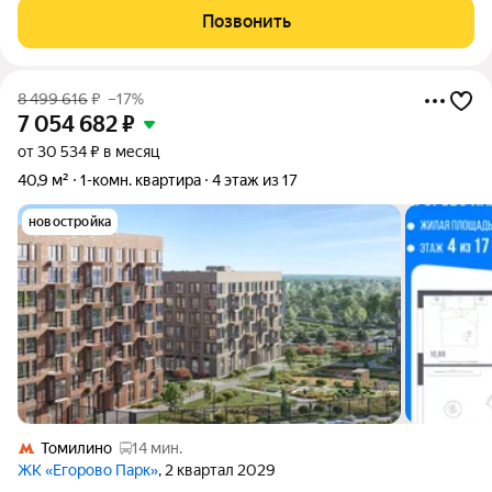
м.кв., Жилая площадь: 20.00 м.кв., Площадь кухни: 10.00 м.кв.,
Позвонить
Квартира переделана
8 499 616
₽
–17%
7 054 682
₽
от 30 534 ₽ в месяц
40,9 м²
1-комн. квартира
4 этаж из 17
новостройка
Томилино
14 мин.
ЖК «Егорово Парк»
, 2 квартал 2029