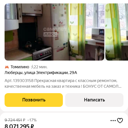
Томилино
22 мин.
Люберцы
,
улица Электрификации
,
29А
Арт. 139303158 Прекрасная квартира с классным ремонтом,
качественная мебель на заказ и техника ! БОНУС ОТ САМОЛЕТ
ПРАЙМ: Чистота сделки, помощь с одобрением ипотеки под
12,25%,, торг при покупке О квартире: Квартира площадью 40
Позвонить
Написать
кв.м. 2 изолированные
9 724 451
₽
–17%
8 071 295
₽