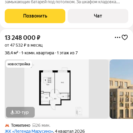
замыкающих батарей под потолком. За шкафом кладовка.
Агенты, не теряйте свое и моё время, в услугах и информации
не нуждаюсь.
Позвонить
Чат
13 248 000
₽
от 47 532 ₽ в месяц
38,4 м²
1-комн. квартира
1 этаж из 7
новостройка
3D-тур
Томилино
26 мин.
ЖК «Легенда Марусино»
, 4 квартал 2026