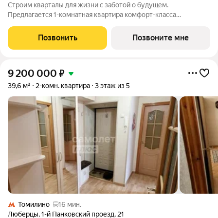
Строим кварталы для жизни с заботой о будущем.
Предлагается 1-комнатная квартира комфорт-класса
площадью 37.7 кв.м в Томилино Парк, корпус 6.1КВ на 17-м
этаже, в жилом комплексе "Томилино Парк".Квартира
Позвонить
Позвоните мне
комплекса на выбор: может быть как с отделкой,
9 200 000
₽
39,6 м²
2-комн. квартира
3 этаж из 5
Томилино
16 мин.
Люберцы
,
1-й Панковский проезд
,
21