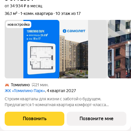
от 34 934 ₽ в месяц
36,1 м²
1-комн. квартира
10 этаж из 17
новостройка
Томилино
21 мин.
ЖК «Томилино Парк»
, 4 квартал 2027
Строим кварталы для жизни с заботой о будущем.
Предлагается 1-комнатная квартира комфорт-класса
площадью 36.08 кв.м в Томилино Парк, корпус 6.4КВ на 10-м
этаже, в жилом комплексе "Томилино Парк".Квартира
Позвонить
Позвоните мне
комплекса на выбор: может быть как с