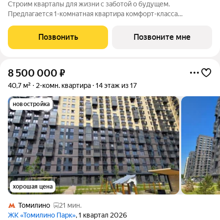
Строим кварталы для жизни с заботой о будущем.
Предлагается 1-комнатная квартира комфорт-класса
площадью 40.92 кв.м в Егорово Парк, корпус 4.1КВ на 4-м
этаже, в жилом комплексе "Егорово Парк".Квартиры
Позвонить
Позвоните мне
комплекса на выбор: могут быть как с отделкой,
8 500 000
₽
40,7 м²
2-комн. квартира
14 этаж из 17
новостройка
хорошая цена
Томилино
21 мин.
ЖК «Томилино Парк»
, 1 квартал 2026