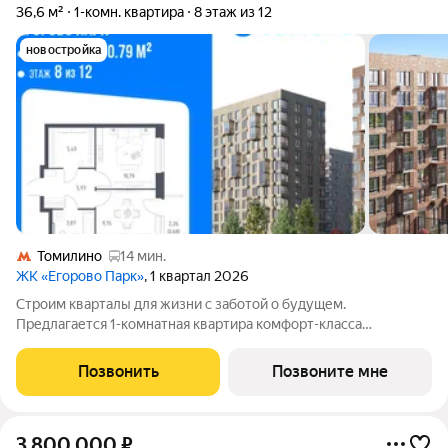
36,6 м²
1-комн. квартира
8 этаж из 12
новостройка
Томилино
14 мин.
ЖК «Егорово Парк»
, 1 квартал 2026
Строим кварталы для жизни с заботой о будущем.
Предлагается 1-комнатная квартира комфорт-класса
площадью 36.6 кв.м в Егорово Парк, корпус 3.1КВ на 8-м этаже,
в жилом комплексе "Егорово Парк".Квартиры комплекса на
Позвонить
Позвоните мне
выбор: могут быть как с отделкой,
3 800 000
₽