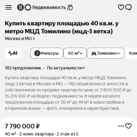
Купить квартиру площадью 40 кв.м. у
метро МЦД Томилино (мцд-3 ветка)
Москва и МО
AI
Фильтры
40 м²
Томилино
Ком
2
182 предложения
•
по актуальности
Купить квартиру площадью 40 кв.м. у метро МЦД Томилино
(мцд-3 ветка) в Москве и МО — 182 объявления от агентств и
собственников по продаже квартир по цене от 3 800 000 ₽ до
15 214 300 ₽ на Яндекс Недвижимости. В нашем каталоге
предложения площадью от 36 м² до 44 м² в новостройках и
вторичном жилье — фото, планировки и характеристики.
7 790 000
₽
40 м²
2-комн. квартира
2 этаж из 5