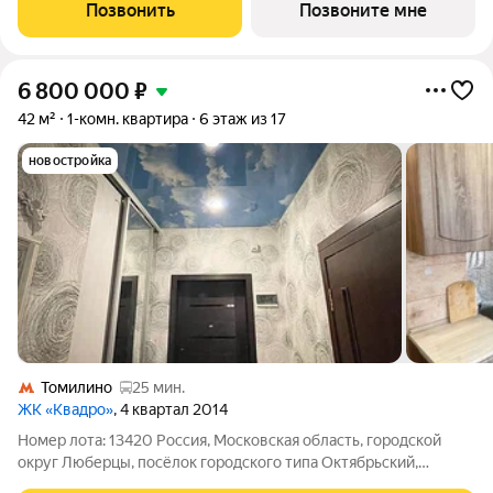
этаже, в жилом комплексе "Томилино Парк".Квартира
Позвонить
Позвоните мне
комплекса на выбор: может быть как с отделкой,
6 800 000
₽
42 м²
1-комн. квартира
6 этаж из 17
новостройка
Томилино
25 мин.
ЖК «Квадро»
, 4 квартал 2014
Номер лота: 13420 Россия, Московская область, городской
округ Люберцы, посёлок городского типа Октябрьский,
Школьная улица, 1к2 Шоссе: Рязанское Общая площадь: 42.00