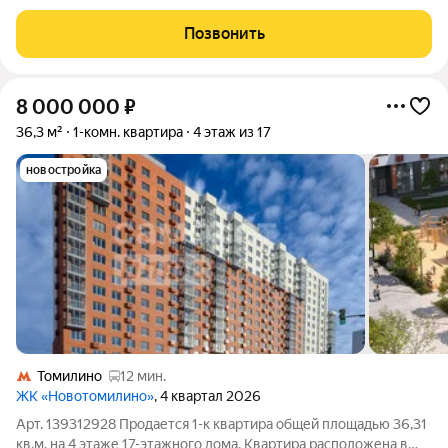
Уважаемый покупатель светлая квартира в современном
кирпично-монолитном доме 2013 года,на 2 этаже 17-этажного
Позвонить
дома в микрорайоне Западный, посёлок
8 000 000
₽
36,3 м²
1-комн. квартира
4 этаж из 17
новостройка
Томилино
12 мин.
ЖК «Новотомилино»
, 4 квартал 2026
Арт. 139312928 Продается 1-к квартира общей площадью 36,31
кв.м. на 4 этаже 17-этажного дома. Квартира расположена в