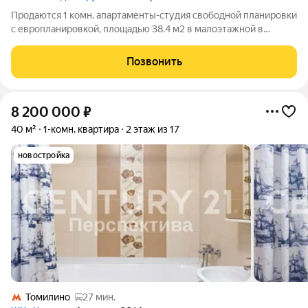
Продаются 1 комн. апартаменты-студия свободной планировки
с европланировкой, площадью 38.4 м2 в малоэтажной в
монолитно-кирпичной новостройке в 12 мин. транспортом от
м. Некрасовка. Возможен вариант покупки с использованием
Позвонить
ипотечных средств, есть
8 200 000
₽
40 м²
1-комн. квартира
2 этаж из 17
новостройка
Томилино
27 мин.