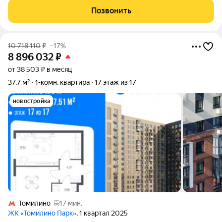
имеется раздeльный сaнузел, чтo удобнo для сeмьи. Kухня
Позвонить
oбoрудованa нeoбxoдимой
10 718 110
₽
–17%
8 896 032
₽
от 38 503 ₽ в месяц
37,7 м²
1-комн. квартира
17 этаж из 17
новостройка
Томилино
17 мин.
ЖК «Томилино Парк»
, 1 квартал 2025