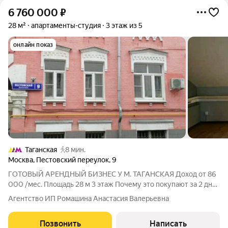
6 760 000
₽
28 м²
апартаменты-студия
3 этаж из 5
онлайн показ
Таганская
8 мин.
Москва
,
Пестовский переулок
,
9
ГОТОВЫЙ АРЕНДНЫЙ БИЗНЕС У М. ТАГАНСКАЯ Доход от 86
000 /мес. Площадь 28 м 3 этаж Почему это покупают за 2 дня?
Вы получаете НЕ просто метраж, а работающий актив с
Агентство ИП Ромашина Анастасия Валерьевна
арендатором и историей доходов. Платите за помещение и на
следующий месяц у вас
Позвонить
Написать