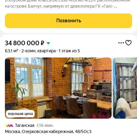
В клубном доме класса De Luxe «Космо 4/22», расположенном
на острове Балчуг, напрямую от девелопера ГК «Галс-
Девелопмент» представлена 3-комнатная квартира на 6 этаже
общей площадью 134.30 м. Квартира предлагается без
Позвонить
отделки, со свободной
34 800 000
₽
63,1 м²
2-комн. квартира
1 этаж из 5
хорошая цена
Таганская
16 мин.
Москва
,
Озерковская набережная
,
48/50с3