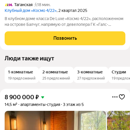
Таганская
18 мин.
Клубный дом «Космо 4/22»
, 2 квартал 2025
В клубном доме класса De Luxe «Космо 4/22», расположенном
на острове Балчуг, напрямую от девелопера ГК «Галс-
Девелопмент» представлена 3-комнатная квартира на 2 этаже
общей площадью 174.70 м. Квартира предлагается без
Позвонить
отделки, со свободной
Люди также ищут
1-комнатные
2-комнатные
3-комнатные
Студии
19 предложений
25 предложений
27 предложений
19 предло
8 900 000
₽
14,5 м²
апартаменты-студия
3 этаж из 5