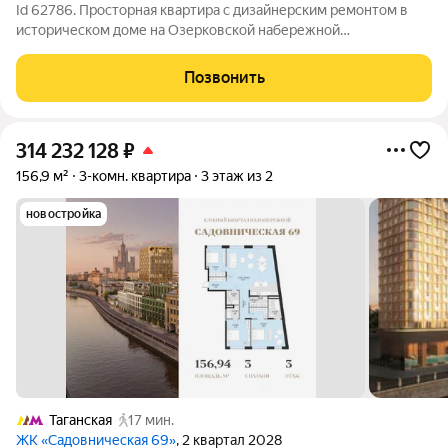
Id 62786. Просторная квартира с дизайнерским ремонтом в
историческом доме на Озерковской набережной
Представляем к продаже уникальную двухкомнатную
квартиру планировки площадью 63.1 м в престижном
Позвонить
сталинском доме на набережной Москвы-реки. Объект
314 232 128
₽
156,9 м²
3-комн. квартира
3 этаж из 2
новостройка
Таганская
17 мин.
ЖК «Садовническая 69»
, 2 квартал 2028