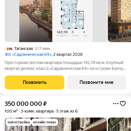
Таганская
17 мин.
ЖК «Садовническая 69»
, 2 квартал 2028
Просторная светлая квартира площадью 142,78 кв.м. Клубный
квартал делюкс класса «Садовническая 69» на острове Балчуг
Уникальный адрес в сердце Москвы первая линия
Садовнической набережной, золотой остров Балчуг. Тишина и
Позвонить
Позвоните мне
уединённость сочетаются с
350 000 000
₽
100 м²
3-комн. квартира
5 этаж из 6
новостройка
онлайн показ