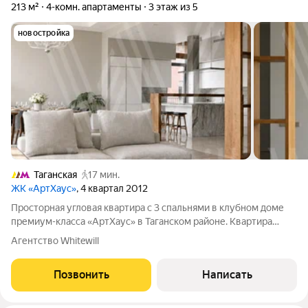
213 м²
4-комн. апартаменты
3 этаж из 5
новостройка
Таганская
17 мин.
ЖК «АртХаус»
, 4 квартал 2012
Просторная угловая квартира с 3 спальнями в клубном доме
премиум-класса «АртХаус» в Таганском районе. Квартира
площадью 213 м расположена на 3 этаже. Дизайнерская
Агентство Whitewill
отделка в современном стиле в светлых спокойных тонах.
Потолки высотой 3,8 метра,
Позвонить
Написать