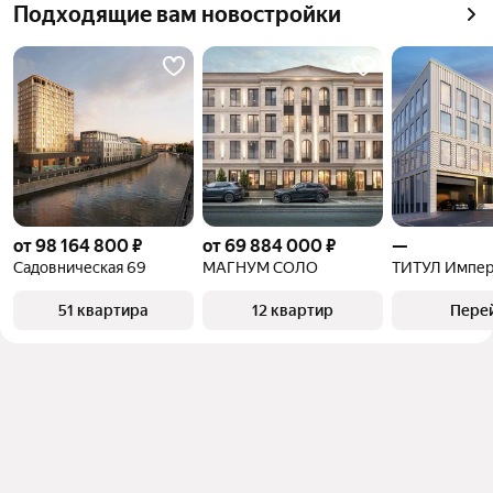
Самый дорогой 
711,89 млн ₽
Подходящие вам новостройки
квадратного метра или площади
объект
от 98 164 800 ₽
от 69 884 000 ₽
—
Садовническая 69
МАГНУМ СОЛО
ТИТУЛ Импер
51 квартира
12 квартир
Пере