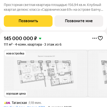
Просторная светлая квартира площадью 156,94 кв.м. Клубный
квартал делюкс класса «Садовническая 69» на острове Балчуг
Уникальный адрес в сердце Москвы первая линия
Садовнической набережной, золотой остров Балчуг. Тишина и
Позвонить
Позвоните мне
уединённость сочетаются с
145 000 000
₽
111 м²
4-комн. квартира
3 этаж из 6
новостройка
хорошая цена
Таганская
18 мин.