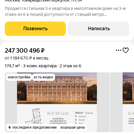
Москва
,
Товарищеский переулок
,
17с1А
Продается стильная 3-к квартира в малоэтажном доме на 3-м
этаже из 6 в пешей доступности от станций метро
Марксистская, Таганская (кольцевая, радиальная) в
Товарищеском переулке. Дом расположен в историческом
Позвонить
Написать
переулке рядом с русскими усадьбами XIX
247 300 496
₽
от 1 184 670 ₽ в месяц
174,7 м²
3-комн. квартира
2 этаж из 6
новостройка
есть видео
последнее предложение
хорошая цена