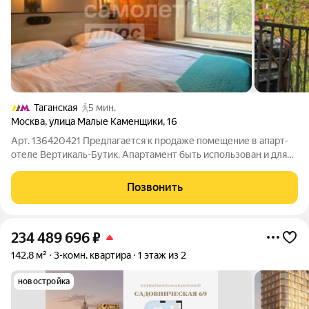
Таганская
5 мин.
Москва
,
улица Малые Каменщики
,
16
Арт. 136420421 Предлагается к продаже помещение в апарт-
отеле Вертикаль-Бутик. Апартамент быть использован и для
личного проживания. Срок окупаемости 8 лет. Посуточная
аренда приносит около 100 000 рублей в месяц. Потенциал
Позвонить
сдачи в долгосрочную
234 489 696
₽
142,8 м²
3-комн. квартира
1 этаж из 2
новостройка