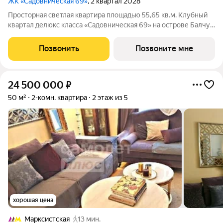
ЖК «Садовническая 69»
, 2 квартал 2028
Просторная светлая квартира площадью 55,65 кв.м. Клубный
квартал делюкс класса «Садовническая 69» на острове Балчуг
Уникальный адрес в сердце Москвы первая линия
Садовнической набережной, золотой остров Балчуг. Тишина и
Позвонить
Позвоните мне
уединённость сочетаются с
24 500 000
₽
50 м²
2-комн. квартира
2 этаж из 5
хорошая цена
Марксистская
13 мин.