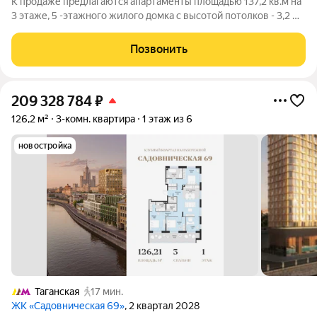
К продаже предлагаются апартаменты площадью 137,2 кв.м на
3 этаже, 5 -этажного жилого домка с высотой потолков - 3,2 м,
расположенный в Жилом комплексе A. Residence (ЦАО, район
Замоскворечье). Собственник: юр. лицо. Жилой комплекс A.
Позвонить
Residence это
209 328 784
₽
126,2 м²
3-комн. квартира
1 этаж из 6
новостройка
Таганская
17 мин.
ЖК «Садовническая 69»
, 2 квартал 2028