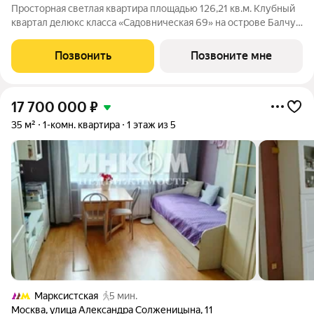
Просторная светлая квартира площадью 126,21 кв.м. Клубный
квартал делюкс класса «Садовническая 69» на острове Балчуг
Уникальный адрес в сердце Москвы первая линия
Садовнической набережной, золотой остров Балчуг. Тишина и
Позвонить
Позвоните мне
уединённость сочетаются с
17 700 000
₽
35 м²
1-комн. квартира
1 этаж из 5
Марксистская
5 мин.
Москва
,
улица Александра Солженицына
,
11