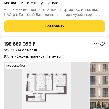
Москва
,
Библиотечная улица
,
15/8
Арт. 139533160 Продается 2-комн. квартира, 50 м, Москва,
ЦАО, р-н Таганский. Ваша личная квартира-музей в сердце
Таганки. Заезд сегодня. Описание: Вы в подъезде сталинского
кирпичного дома, вдыхаете воздух истории и через 6 минут
Позвонить
уже держитесь за
198 669 056
₽
от 832 594 ₽ в месяц
97,1 м²
2-комн. квартира
1 этаж из 4
новостройка