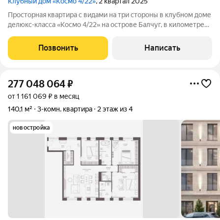
Клубный дом «Космо 4/22»
, 2 квартал 2025
Просторная квартира с видами на три стороны в клубном доме
делюкс-класса «Космо 4/22» на острове Балчуг, в километре
от Кремля. Редкое предложение возможность объединения
двух квартир общей площадью 111 м. Квартиры без отделки
Позвонить
Написать
расположены на 3 этаже
277 048 064
₽
от 1 161 069 ₽ в месяц
140,1 м²
3-комн. квартира
2 этаж из 4
новостройка