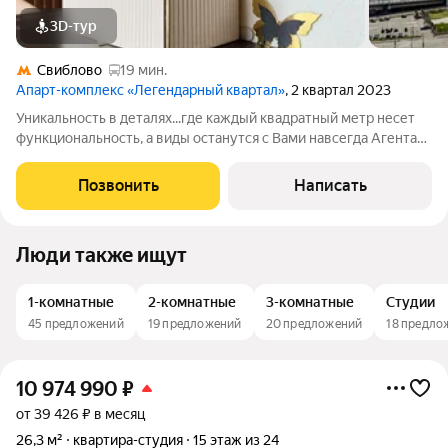
3D-тур
Свиблово
19 мин.
Апарт-комплекс «Легендарный квартал»
, 2 квартал 2023
Уникальность в деталях...где каждый квадратный метр несет
функциональность, а виды останутся с Вами навсегда Агентам
бонус. Свободная продажа. В апартаментах выполнен ремонт
по дизайн проекту с использованием натуральных материалов
Позвонить
Написать
премиум-класса.
Люди также ищут
1-комнатные
2-комнатные
3-комнатные
Студии
45 предложений
19 предложений
20 предложений
18 предло
10 974 990
₽
от 39 426 ₽ в месяц
26,3 м²
квартира-студия
15 этаж из 24