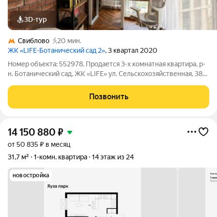
3D-тур
Свиблово
20 мин.
ЖК «LIFE-Ботанический cад 2»
, 3 квартал 2020
Номер объекта: 552978. Продается 3-х комнатная квартира, р-
н. Ботанический сад, ЖК «LIFE» ул. Сельскохозяйственная, 38к1
- Один собственник!!! - Общая площадь 86 кв.м. - 8/23 этаж
монолитного дома - Быстрый выход на сделку!!! - Показ в
Позвонить
удобное для
14 150 880
₽
от 50 835 ₽ в месяц
31,7 м²
1-комн. квартира
14 этаж из 24
новостройка