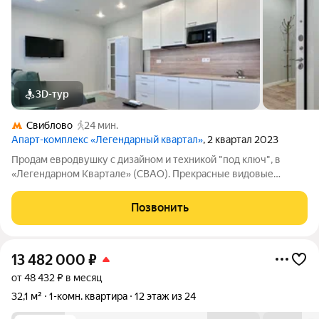
3D-тур
Свиблово
24 мин.
Апарт-комплекс «Легендарный квартал»
, 2 квартал 2023
Продам евродвушку с дизайном и техникой "под ключ", в
«Легендарном Квартале» (СВАО). Прекрасные видовые
характеристики! Лот: 4-295 Площадь: 48,4 м Описание:
Евродвушка с продуманной планировкой и качественной
Позвонить
отделкой. В стоимость входит вся мебель и
13 482 000
₽
от 48 432 ₽ в месяц
32,1 м²
1-комн. квартира
12 этаж из 24