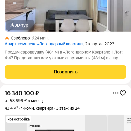
3D-тур
Свиблово
24 мин.
Апарт-комплекс «Легендарный квартал»
, 2 квартал 2023
Продам евродвушку (48,1 м) в «Легендарном Квартале»! Лот:
4-47 Представляю вам уютные апартаменты (48,1 м) в апарт-
комплексе «Легендарный Квартал» с видом на Грин Парк
(СВАО, рядом с Ботаническим садом). Это редкое
Позвонить
предложение на рынке, которое
16 340 100
₽
от 58 699 ₽ в месяц
43,4 м²
1-комн. квартира
3 этаж из 24
новостройка