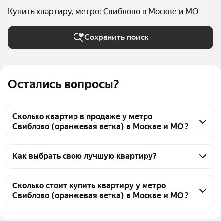
Купить квартиру, метро: Свиблово в Москве и МО
Сохранить поиск
Остались вопросы?
Сколько квартир в продаже у метро
Свиблово (оранжевая ветка) в Москве и МО ?
На Яндекс Недвижимости в продаже у метро 
Свиблово (оранжевая ветка) в Москве и МО 131 
Как выбрать свою лучшую квартиру?
квартира, из них 14 объявлений от агентств, 117 
Чтобы купить квартиру c 3D-туром у метро 
объявлений от застройщиков
Свиблово (оранжевая ветка), воспользуйтесь 
Сколько стоит купить квартиру у метро
Свиблово (оранжевая ветка) в Москве и МО ?
тепловой картой для оценки инфраструктуры и 
транспортной доступности в выбранном районе у 
Цена за 
224 200 — 687 912 ₽