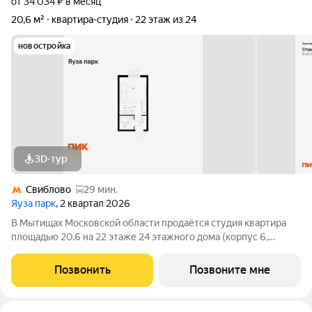
от 34 034 ₽ в месяц
20,6 м²
квартира-студия
22 этаж из 24
новостройка
3D-тур
Свиблово
29 мин.
Яуза парк
, 2 квартал 2026
В Мытищах Московской области продаётся студия квартира
площадью 20.6 на 22 этаже 24 этажного дома (корпус 6,
секция 1) в проекте ПИК «Яуза парк». Удобное расположение 5
минут пешком до ж/д станции Мытищи и 20 минут на
Позвонить
Позвоните мне
автомобиле до метро