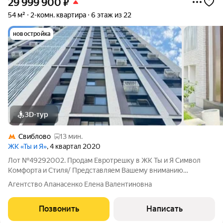
29 999 900
₽
54 м²
2-комн. квартира
6 этаж из 22
новостройка
3D-тур
Свиблово
13 мин.
ЖК «Ты и Я»
, 4 квартал 2020
Лот №49292002. Продам Евротрешку в ЖК Ты и Я Символ
Комфорта и Стиля/ Представляем Вашему вниманию
эксклюзивное предложение просторную евротрешку в
Агентство Апанасенко Елена Валентиновна
престижном жилом комплексе Ты и Я, где каждая деталь
продумана для Вашего максимального комфорта. Эта
Позвонить
Написать