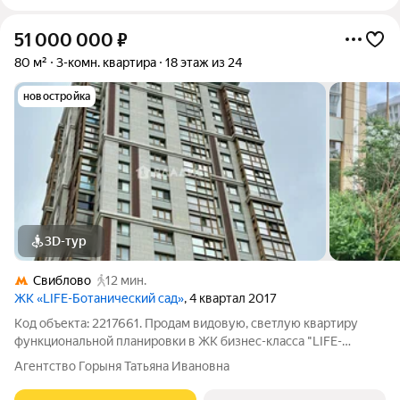
51 000 000
₽
80 м²
3-комн. квартира
18 этаж из 24
новостройка
3D-тур
Свиблово
12 мин.
ЖК «LIFE-Ботанический cад»
, 4 квартал 2017
Код объекта: 2217661. Продам видовую, светлую квартиру
функциональной планировки в ЖК бизнес-класса "LIFE-
Ботанический сад", который находится в уникальной локации
Агентство Горыня Татьяна Ивановна
Москвы и в одной минуте ходьбы от метро Ботанический сад.
Уютно, комфортно.