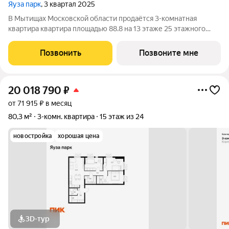
Яуза парк
, 3 квартал 2025
В Мытищах Московской области продаётся 3-комнатная
квартира квартира площадью 88.8 на 13 этаже 25 этажного
дома (корпус 3, секция 1) в проекте ПИК «Яуза парк». Удобное
расположение 5 минут пешком до ж/д станции Мытищи и 20
Позвонить
Позвоните мне
минут на автомобиле до
20 018 790
₽
от 71 915 ₽ в месяц
80,3 м²
3-комн. квартира
15 этаж из 24
новостройка
хорошая цена
3D-тур