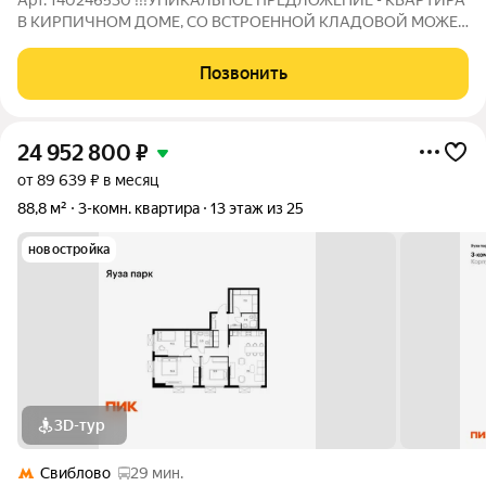
Арт. 140246530 !!!УНИКАЛЬНОЕ ПРЕДЛОЖЕНИЕ - КВАРТИРА
В КИРПИЧНОМ ДОМЕ, СО ВСТРОЕННОЙ КЛАДОВОЙ МОЖЕТ
СТАТЬ ВАШЕЙ КВАРТИРОЙ МЕЧТЫ!!! Квартира без
обременений, 1 собственник, быстрый выход на сделку.
Позвонить
Привет! Меня зовут Сергей! Я рад сообщить, что в
24 952 800
₽
от 89 639 ₽ в месяц
88,8 м²
3-комн. квартира
13 этаж из 25
новостройка
3D-тур
Свиблово
29 мин.