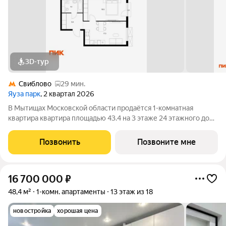
3D-тур
Свиблово
29 мин.
Яуза парк
, 2 квартал 2026
В Мытищах Московской области продаётся 1-комнатная
квартира квартира площадью 43.4 на 3 этаже 24 этажного дома
(корпус 5, секция 1) в проекте ПИК «Яуза парк». Удобное
расположение 5 минут пешком до ж/д станции Мытищи и 20
Позвонить
Позвоните мне
минут на автомобиле до метро
16 700 000
₽
48,4 м²
1-комн. апартаменты
13 этаж из 18
новостройка
хорошая цена