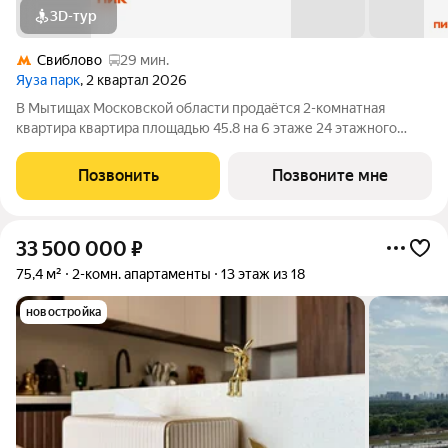
3D-тур
Свиблово
29 мин.
Яуза парк
, 2 квартал 2026
В Мытищах Московской области продаётся 2-комнатная
квартира квартира площадью 45.8 на 6 этаже 24 этажного
дома (корпус 5, секция 1) в проекте ПИК «Яуза парк». Удобное
расположение 5 минут пешком до ж/д станции Мытищи и 20
Позвонить
Позвоните мне
минут на автомобиле до метро
33 500 000
₽
75,4 м²
2-комн. апартаменты
13 этаж из 18
новостройка