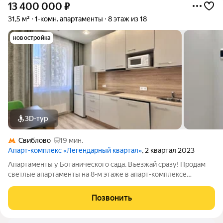
13 400 000
₽
31,5 м²
1-комн. апартаменты
8 этаж из 18
новостройка
3D-тур
Свиблово
19 мин.
Апарт-комплекс «Легендарный квартал»
, 2 квартал 2023
Апартаменты у Ботанического сада. Въезжай сразу! Продам
светлые апартаменты на 8-м этаже в апарт-комплексе
«Легендарный Квартал» с мебелью и техникой «под ключ».
Лот 3-172 Площадь: 31,5 м Вас ждет продуманное
Позвонить
пространство: Стильная кухня с техникой