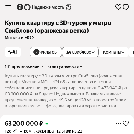
Купить квартиру c 3D-туром у метро
Свиблово (оранжевая ветка)
Москва и МО
AI
Фильтры
Свиблово
Комнаты
2
131 предложение
•
по актуальности
Купить квартиру c 3D-туром у метро Свиблово (оранжевая
ветка) в Москве и МО — 131 объявление от агентств и
собственников по продаже квартир по цене от 9 473 940 ₽ до
63 200 000 ₽ на Яндекс Недвижимости. В нашем каталоге
предложения площадью от 19,6 м² до 128 м² в новостройках и
вторичном жилье — фото, планировки и характеристики.
63 200 000
₽
128 м²
4-комн. квартира
12 этаж из 22