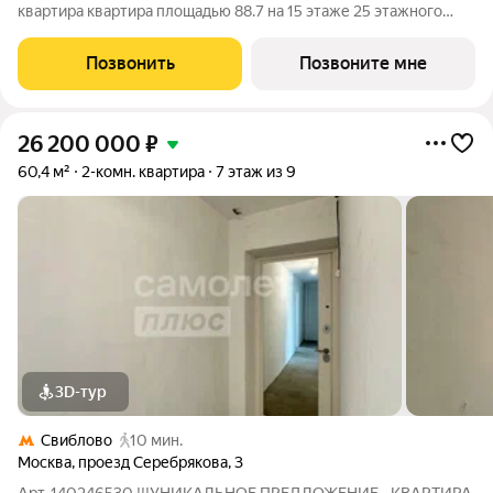
квартира квартира площадью 88.7 на 15 этаже 25 этажного
дома (корпус 3, секция 1) в проекте ПИК «Яуза парк». Удобное
расположение 5 минут пешком до ж/д станции Мытищи и 20
Позвонить
Позвоните мне
минут на автомобиле до
26 200 000
₽
60,4 м²
2-комн. квартира
7 этаж из 9
3D-тур
Свиблово
10 мин.
Москва
,
проезд Серебрякова
,
3