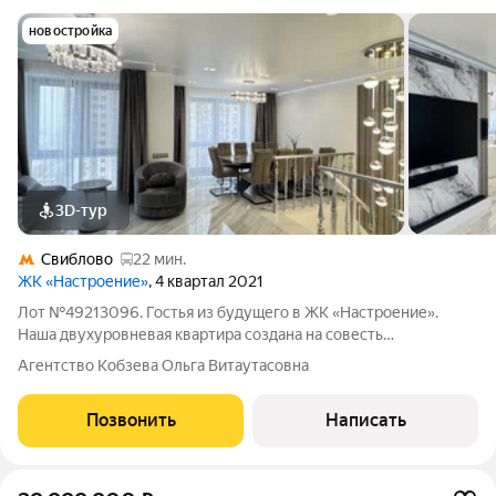
новостройка
3D-тур
Свиблово
22 мин.
ЖК «Настроение»
, 4 квартал 2021
Лот №49213096. Гостья из будущего в ЖК «Настроение».
Наша двухуровневая квартира создана на совесть
собственником строителем с любовью и профессионализмом.
Агентство Кобзева Ольга Витаутасовна
Ультрасовременные технологии гармонично вплетены в
надёжный ремонт с применением проверенных
Позвонить
Написать