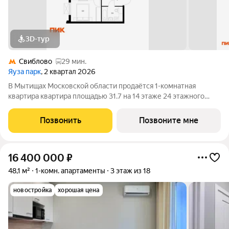
3D-тур
Свиблово
29 мин.
Яуза парк
, 2 квартал 2026
В Мытищах Московской области продаётся 1-комнатная
квартира квартира площадью 31.7 на 14 этаже 24 этажного
дома (корпус 6, секция 1) в проекте ПИК «Яуза парк». Удобное
расположение 5 минут пешком до ж/д станции Мытищи и 20
Позвонить
Позвоните мне
минут на автомобиле до
16 400 000
₽
48,1 м²
1-комн. апартаменты
3 этаж из 18
новостройка
хорошая цена