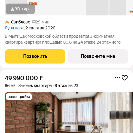
3D-тур
Свиблово
29 мин.
Яуза парк
, 2 квартал 2026
В Мытищах Московской области продаётся 3-комнатная
квартира квартира площадью 80.6 на 24 этаже 24 этажного
дома (корпус 5, секция 1) в проекте ПИК «Яуза парк». Удобное
расположение 5 минут пешком до ж/д станции Мытищи и 20
Позвонить
Позвоните мне
минут на автомобиле до
49 990 000
₽
86 м²
3-комн. квартира
8 этаж из 23
новостройка