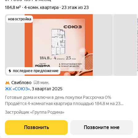
184,8 м²
4-комн. квартира
23 этаж из 23
новостройка
последнее предложение
Свиблово
8 мин.
ЖК «СОЮЗ»
, 3 квартал 2025
Готовые дома и ключи в день покупки Рассрочка 0%
Продаётся 4-комнатная квартира площадью 184.8 м на 23
этаже в Жилом Комплексе «Союз». Квартал здоровой жизни
Застройщик «Группа Родина»
премиум-класса с рекордным количеством олимпийских
видов спорта: - Ледовая арена для хоккея
Позвонить
Позвоните мне