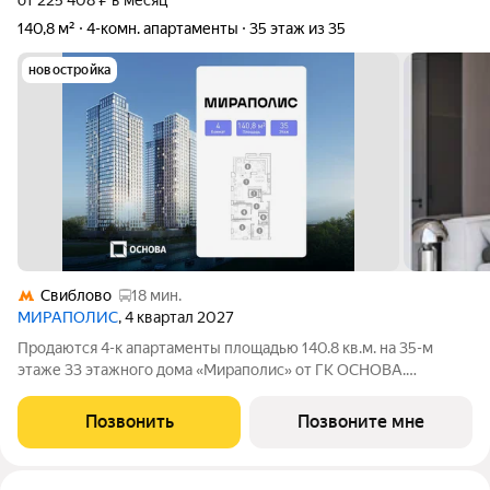
от 225 408 ₽ в месяц
140,8 м²
4-комн. апартаменты
35 этаж из 35
новостройка
Свиблово
18 мин.
МИРАПОЛИС
, 4 квартал 2027
Продаются 4-к апартаменты площадью 140.8 кв.м. на 35-м
этаже 33 этажного дома «Мираполис» от ГК ОСНОВА.
МИРАПОЛИС проект для тех, кому важно, чтобы рядом было
всё для работы, отдыха и жизни. Проект состоит из четырех
Позвонить
Позвоните мне
башен с авторскими стеклянными