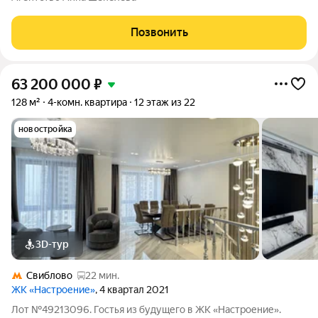
из лучших корпусов жилого комплекса бизнес-класса
«Триколор». Расположена на 36-м этаже
Позвонить
63 200 000
₽
128 м²
4-комн. квартира
12 этаж из 22
новостройка
3D-тур
Свиблово
22 мин.
ЖК «Настроение»
, 4 квартал 2021
Лот №49213096. Гостья из будущего в ЖК «Настроение».