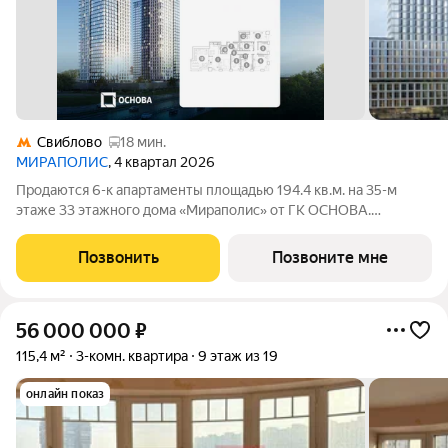
Свиблово
18 мин.
МИРАПОЛИС
, 4 квартал 2026
Продаются 6-к апартаменты площадью 194.4 кв.м. на 35-м
этаже 33 этажного дома «Мираполис» от ГК ОСНОВА.
МИРАПОЛИС проект для тех, кому важно, чтобы рядом было
всё для работы, отдыха и жизни. Проект состоит из четырех
Позвонить
Позвоните мне
башен с авторскими стеклянными
56 000 000
₽
115,4 м²
3-комн. квартира
9 этаж из 19
онлайн показ