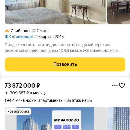
Свиблово
17 мин.
ЖК «Триколор»
, 4 квартал 2015
Продается светлая и видовая квартира с дизайнерским
ремонтом общей площадью 108,9 кв.м. в ЖК бизнес-класса
"Триколор". Это пространство для тех, кто ценит эстетику,
комфорт и захватывающие виды. ЖК "Триколор" - жилой
Позвонить
комплекс, который расположен на
73 872 000
₽
от 309 587 ₽ в месяц
194,4 м²
6-комн. апартаменты
35 этаж из 35
новостройка