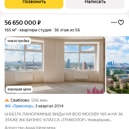
Позвонить
Написать
56 650 000
₽
165 м²
квартира-студия
36 этаж из 56
новостройка
хорошая цена
Свиблово
16 мин.
ЖК «Триколор»
, 3 квартал 2014
Id 66374. ПАНОРАМНЫЕ ВИДЫ НА ВСЮ МОСКВУ 165 м НА 36
ЭТАЖЕ ЖК БИЗНЕС-КЛАССА «ТРИКОЛОР» Уникальная
квартира со свободной планировкой площадью 165 м в одном
Агентство Анна Шепелева