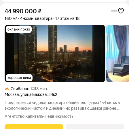
44 990 000
₽
160 м²
4-комн. квартира
17 этаж из 18
онлайн показ
хорошая цена
Свиблово
18 мин.
Москва
,
улица Бажова
,
24к2
Предлагается видовая квартира общей площадью 154 кв. м. в
экологически чистом и динамично развивающемся районе
столицы. Квартира, наполненная естественным светом и
Агентство Капиталъ-Недвижимость
теплом, расположена на 17 этаже, что обеспечивает уют и
тишину от городской суеты.