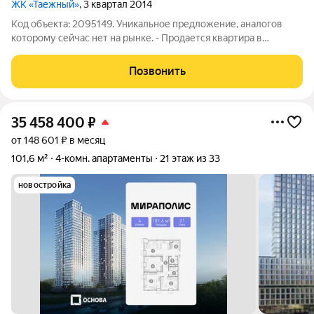
ЖК «Таежный»
, 3 квартал 2014
Код объекта: 2095149. Уникальное предложение, аналогов
которому сейчас нет на рынке. - Продается квартира в
охраняемом ЖК бизнес класса «Таежный, в клубном доме - где
всего 21 квартира. - ЖК расположен в парковой зоне, славится
Позвонить
исключительной
35 458 400
₽
от 148 601 ₽ в месяц
101,6 м²
4-комн. апартаменты
21 этаж из 33
новостройка