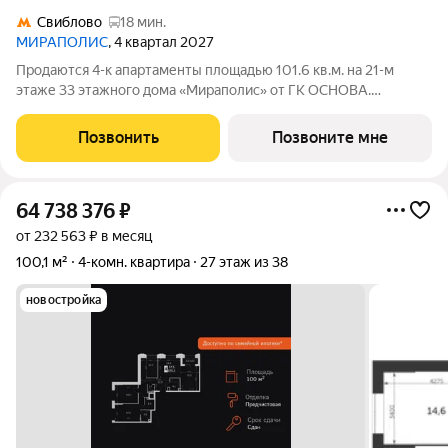
Свиблово
18 мин.
МИРАПОЛИС
, 4 квартал 2027
Продаются 4-к апартаменты площадью 101.6 кв.м. на 21-м
этаже 33 этажного дома «Мираполис» от ГК ОСНОВА.
МИРАПОЛИС проект для тех, кому важно, чтобы рядом было
всё для работы, отдыха и жизни. Проект состоит из четырех
Позвонить
Позвоните мне
башен с авторскими стеклянными
64 738 376
₽
от 232 563 ₽ в месяц
100,1 м²
4-комн. квартира
27 этаж из 38
новостройка