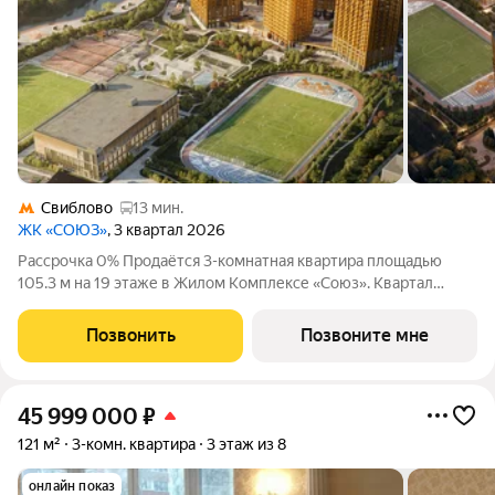
Свиблово
13 мин.
ЖК «СОЮЗ»
, 3 квартал 2026
Рассрочка 0% Продаётся 3-комнатная квартира площадью
105.3 м на 19 этаже в Жилом Комплексе «Союз». Квартал
здоровой жизни премиум-класса с рекордным количеством
олимпийских видов спорта: - Ледовая арена для хоккея и
Позвонить
Позвоните мне
фигурного катания, - Футбольные
45 999 000
₽
121 м²
3-комн. квартира
3 этаж из 8
онлайн показ