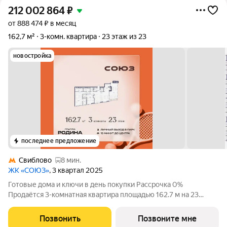
212 002 864
₽
от 888 474 ₽ в месяц
162,7 м²
3-комн. квартира
23 этаж из 23
новостройка
последнее предложение
Свиблово
8 мин.
ЖК «СОЮЗ»
, 3 квартал 2025
Готовые дома и ключи в день покупки Рассрочка 0%
Продаётся 3-комнатная квартира площадью 162.7 м на 23
этаже в Жилом Комплексе «Союз». Квартал здоровой жизни
премиум-класса с рекордным количеством олимпийских
Позвонить
Позвоните мне
видов спорта: - Ледовая арена для хоккея