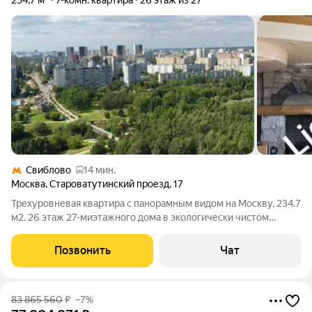
234,7 м²
7-комн. квартира
26 этаж из 27
Свиблово
14 мин.
Москва
,
Староватутинский проезд
,
17
Трехуровневая квартира с панорамным видом на Москву, 234.7
м2. 26 этаж 27-миэтажного дома в экологически чистом
районе. Индивидуальный проект. Первый этаж - светлая,
просторная гостиная с панорамным видом на город, большая
Позвонить
Чат
кухня, столовая,
83 865 560
₽
–7%