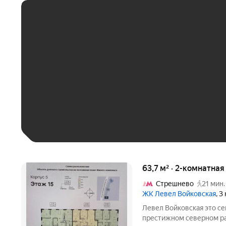
ЕЖЕМЕСЯЧНЫЙ ПЛАТЁ
До 30 тыс. ₽
До 50 тыс. ₽
До 70 тыс. ₽
Больше 100 тыс. ₽
63,7 м² · 2-комнатная
Стрешнево
21 мин.
ЖК Левел Войковская
, 3
Левел Войковская это с
престижном северном ра