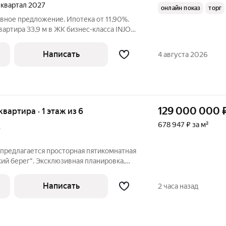
1 квартал 2027
онлайн показ
торг
вное предложение. Ипотека от 11,90%.
вартира 33,9 м в ЖК бизнес-класса INJOY
6, 5 этаж. Окна в тихий двор. О квартире
квартира общей площадью 33,9 м, жилая
Написать
4 августа 2026
129 000 000
квартира · 1 этаж из 6
678 947 ₽ за м²
.
 предлагается просторная пятикомнатная
ий берег". Эксклюзивная планировка,
в лесопарк, есть возможность
овка: кухня-столовая, гостиная, спальня
Написать
2 часа назад