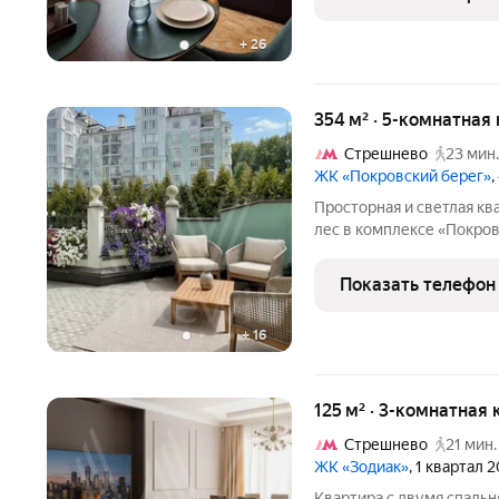
ИСПОЛЬЗОВАЛСЯ мат. ка
+
26
354 м² · 5-комнатная
Стрешнево
23 мин.
ЖК «Покровский берег»
,
Просторная и светлая кв
лес в комплексе «Покро
водохранилище. Квартир
расположена на первом э
Показать телефон
выходом на большую тер
+
16
125 м² · 3-комнатная 
Стрешнево
21 мин.
ЖК «Зодиак»
, 1 квартал 
Квартира с двумя спаль