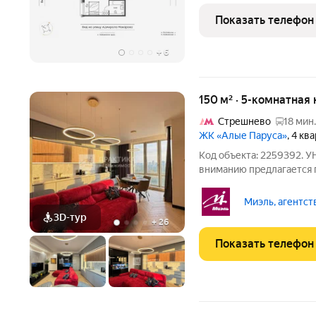
природных зон и парков
Показать телефон
столицы, в
+
6
150 м² · 5-комнатная
Стрешнево
18 мин.
ЖК «Алые Паруса»
, 4 кв
Код объекта: 2259392
вниманию предлагается 
реки идеальное решение 
простор, функциональнос
Миэль, агентст
квартир, с окон,
3D-тур
+
26
Показать телефон