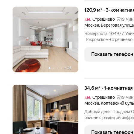
120,9 м² · 3-комнатна
Стрешнево
19 мин
Москва
,
Береговая улица
Номер лота: 104977. Ун
Покровском-Стрешнево. 
продается со всей мебел
и планировке: расположе
Показать телефон
дома
+
26
34,6 м² · 1-комнатная
Стрешнево
19 мин
Москва
,
Коптевский бул
Добрый день! Продаём 
районе с развитой инфраструктурой. Пр
Описание и фото соотве
ДОКУМЕНТЫ: ДВА СОВЕ
Показать телефон