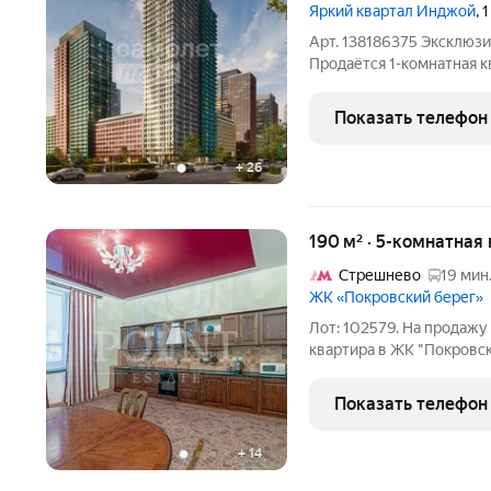
Яркий квартал Инджой
, 
Арт. 138186375 Эксклюзи
Продаётся 1-комнатная к
(Яркий Квартал), корпус 
Просторная 1-комнатная 
Показать телефон
+
26
190 м² · 5-комнатная 
Стрешнево
19 мин
ЖК «Покровский берег»
Лот: 102579. На продажу
квартира в ЖК "Покровск
свой собственный выход 
обустроить патио. Планир
Показать телефон
со своим
+
14