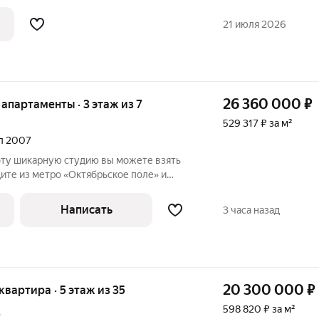
о водохранилища и зелёным зонам
ния с природой без отрыва от ритма
21 июля 2026
26 360 000
₽
е апартаменты · 3 этаж из 7
529 317 ₽ за м²
ал 2007
 эту шикарную студию вы можете взять
дите из метро «Октябрьское поле» и
ма. 49,8 м, 3-метровые потолки, залитые
хня-гостиная, дизайнерский ремонт
Написать
3 часа назад
20 300 000
₽
 квартира · 5 этаж из 35
598 820 ₽ за м²
.