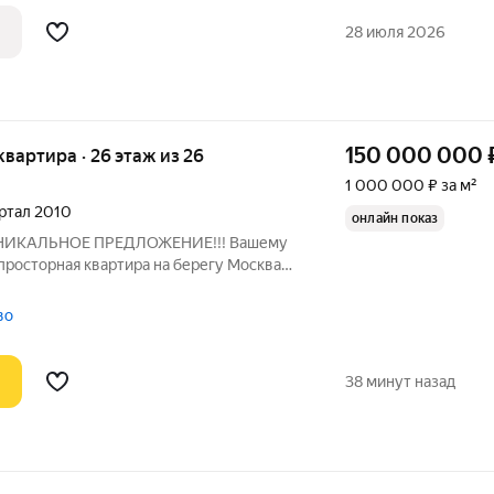
, расположен в Войковском районе
28 июля 2026
150 000 000
 квартира · 26 этаж из 26
1 000 000 ₽ за м²
артал 2010
онлайн показ
. УНИКАЛЬНОЕ ПРЕДЛОЖЕНИЕ!!! Вашему
просторная квартира на берегу Москва
для большой семьи или тех, кто ценит
ть и комфорт! Одна из немногих
во
38 минут назад