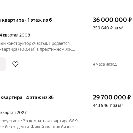
36 000 000
₽
я квартира · 1 этаж из 6
359 640 ₽ за м²
 4 квартал 2008
ый конструктор счастья. Продаётся
квартира (100,4 м) в престижном ЖК
 с парком «Покровское-Стрешнево».
зберут за 2 недели? СВОБОДА
4 часа назад
без
29 700 000
₽
я квартира · 4 этаж из 35
443 946 ₽ за м²
.
1 квартал 2027
ереуступке 3 х комнатная квартира 66,9
пусе без отделки. Жилой квартал бизнес-
витой инфраструктурой и множеством