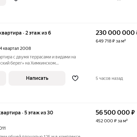
питал, БЕЗ
230 000 000
 квартира · 2 этаж из 6
649 718 ₽ за м²
 4 квартал 2008
артира с двумя террасами и видами на
вский берег» на Химкинском
а с отделкой площадью 354 м
таже. Планировка: кухня-гостиная с
Написать
5 часов назад
расу и
56 500 000
₽
квартира · 5 этаж из 30
452 000 ₽ за м²
2011
нями общей площадью 125 м в комплексе