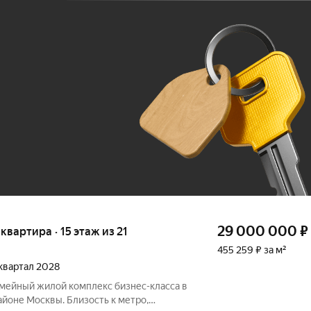
Ж
До 100 тыс. ₽
29 000 000
₽
 квартира · 15 этаж из 21
455 259 ₽ за м²
 квартал 2028
емейный жилой комплекс бизнес-класса в
йоне Москвы. Близость к метро,