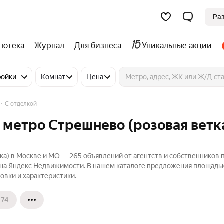
Ра
потека
Журнал
Для бизнеса
Уникальные акции
ройки
Комнат
Цена
С отделкой
 метро Стрешнево (розовая ветка
ка) в Москве и МО — 265 объявлений от агентств и собственников 
 на Яндекс Недвижимости. В нашем каталоге предложения площадью
овки и характеристики.
74