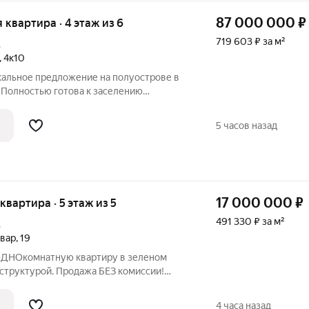
87 000 000
₽
я квартира · 4 этаж из 6
719 603 ₽ за м²
.
,
4к10
икальное предложение на полуострове в
Полностью готова к заселению
ью и премиальной техникой! О квартире
на на 4 этаже 6-этажного кирпичного
5 часов назад
17 000 000
₽
 квартира · 5 этаж из 5
491 330 ₽ за м²
.
ьвар
,
19
ОДНОкомнатную квартиру в зеленом
одажа БЕЗ комиссии!
тствуют действительности. ПРО
РШЕННОЛЕТНИХ собственника, НЕ
4 часа назад