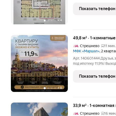
набережной Химкинског
создаёт ощущение едине
Показать телефон
мегаполиса. Проект
+
4
49,8 м² · 1-комнатны
Стрешнево
11 мин.
МФК «Маршал»
, 2 кварт
Арт. 140601444 Друзья,
под ипотеку 11,9%! Выхо
через 6 минут вы уже до
светом. Тихо. Уютно. Ку
Показать телефон
заезжайте и
+
8
33,9 м² · 1-комнатная
Стрешнево
16 мин