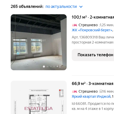
265 объявлений:
по актуальности
100,1 м² · 2-комнатна
Стрешнево
25 мин.
ЖК «Покровский берег»
,
Арт. 136809318 Ваш личн
просторная 2-комнатная 
Покровский берег рядом
Почему эту квартиру ра
Показать телефон
ТВОРЧЕСТВА. Квартира 
+
2
66,9 м² · 3-комнатна
Стрешнево
16 мин
Яркий квартал Инджой
, 
Id 66081. Продается по п
кв. м на 4 этаже в 1 кор
класса, окруженный раз