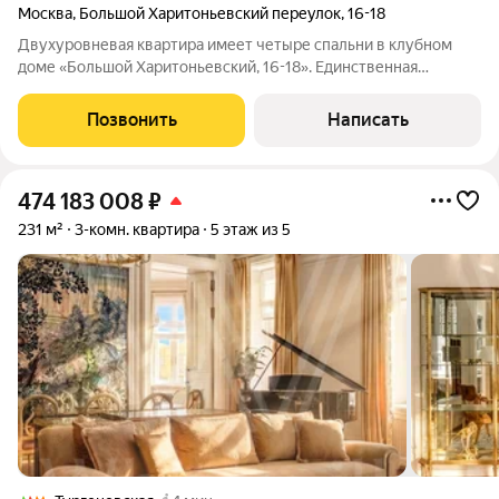
Москва
,
Большой Харитоньевский переулок
,
16-18
Двухуровневая квартира имеет четыре спальни в клубном
доме «Большой Харитоньевский, 16-18». Единственная
квартира на этаже по специальному доступу, площадью 421 м.
Выполнена отделка в стиле эклектики с элементами ар-деко.
Позвонить
Написать
Открытое пространство
474 183 008
₽
231 м²
3-комн. квартира
5 этаж из 5