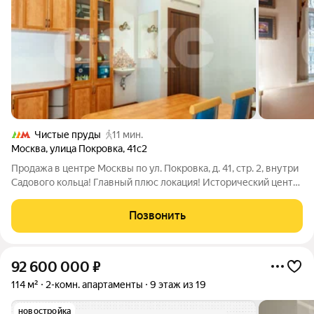
Чистые пруды
11 мин.
Москва
,
улица Покровка
,
41с2
Продажа в центре Москвы по ул. Покровка, д. 41, стр. 2, внутри
Садового кольца! Главный плюс локация! Исторический центр
Москвы, престижный Басманный район. Плотная жилая
застройка, деловая активность, высокий пешеходный и
Позвонить
автомобильный трафик.
92 600 000
₽
114 м²
2-комн. апартаменты
9 этаж из 19
новостройка