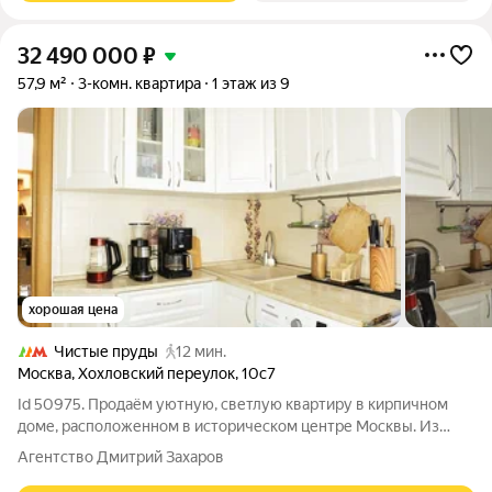
32 490 000
₽
57,9 м²
3-комн. квартира
1 этаж из 9
хорошая цена
Чистые пруды
12 мин.
Москва
,
Хохловский переулок
,
10с7
Id 50975. Продаём уютную, светлую квартиру в кирпичном
доме, расположенном в историческом центре Москвы. Из
окон открывается вид на тихий, зеленый двор и
Агентство Дмитрий Захаров
архитектурные достопримечательности. Фактически квартира