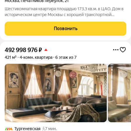
Москва
,
Печатников переулок
,
21
Шестикомнатная квартира площадью 173.3 кв.м. в ЦАО. Дом в
историческом центре Москвы с хорошей транспортной
доступностью. Это четырех-этажный кирпичный дом 1892
года постройки. 10 минут пешком до метро Чистые пруды и
Позвонить
других станций. Высокие потолки-
492 998 976
₽
421 м²
4-комн. квартира
6 этаж из 7
Тургеневская
7 мин.