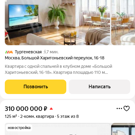
Тургеневская
7 мин.
Москва
,
Большой Харитоньевский переулок
,
16-18
Квартира с одной спальней в клубном доме «Большой
Харитоньевский, 16-18». Квартира площадью 110 м
расположена на втором этаже. Выполнена отделка в
современном стиле в светлых спокойных тонах. Установлена
Позвонить
Написать
система индивидуального кондиционирования.
310 000 000
₽
125 м²
2-комн. квартира
5 этаж из 8
новостройка