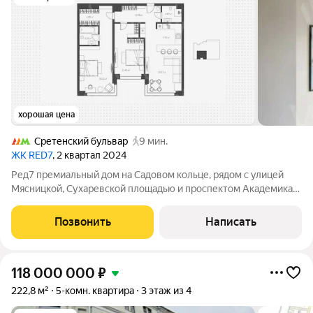
хорошая цена
Сретенский бульвар
9 мин.
ЖК RED7
, 2 квартал 2024
Ред7 премиальный дом на Садовом кольце, рядом с улицей
Мясницкой, Сухаревской площадью и проспектом Академика
Сахарова. к Вашему вниманию предлагаются видовые
апартаменты с двумя спальнями в комплексе премиум-класса
Позвонить
Написать
Ред7. Апартаменты с чистовой
118 000 000
₽
222,8 м²
5-комн. квартира
3 этаж из 4