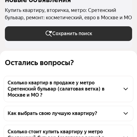
Купить квартиру, вторичка, метро: Сретенский
бульвар, ремонт: косметический, евро в Москве и МО
Сохранить поиск
Остались вопросы?
Сколько квартир в продаже у метро
Сретенский бульвар (салатовая ветка) в
Москве и МО ?
На Яндекс Недвижимости в продаже у метро 
Сретенский бульвар (салатовая ветка) в Москве и 
Как выбрать свою лучшую квартиру?
МО 94 квартиры, из них 3 объявления от 
Чтобы купить квартиру с ремонтом во вторичке у 
собственников, 91 объявление от агентств
метро Сретенский бульвар (салатовая ветка), 
Сколько стоит купить квартиру у метро