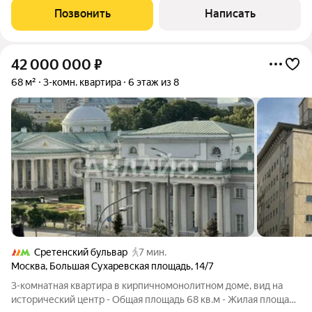
панорамные окна «в пол» наполняют пространство светом и
Позвонить
Написать
обеспечивают высокий уровень инсоляции.
42 000 000
₽
68 м²
3-комн. квартира
6 этаж из 8
Сретенский бульвар
7 мин.
Москва
,
Большая Сухаревская площадь
,
14/7
3-комнатная квартира в кирпичномонолитном доме, вид на
исторический центр - Общая площадь 68 кв.м - Жилая площадь