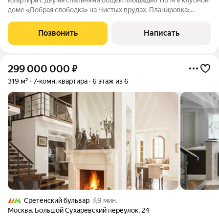
Квартира с двумя спальнями общей площадью 115 м в клубном
доме «Добрая слободка» на Чистых прудах. Планировка:
гостиная и кухонная зона с эркером, мастер спальня со своей
ванной комнатой и гардеробной, кабинет или дополнительная
Позвонить
Написать
спальня с эркером,
299 000 000
₽
319 м²
7-комн. квартира
6 этаж из 6
Сретенский бульвар
9 мин.
Москва
,
Большой Сухаревский переулок
,
24