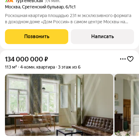
Тургеневская
4 мин.
Москва
,
Сретенский бульвар
,
6/1с1
Роскошная квартира площадью 231 м эксклюзивного формата
в доходном доме «Дом Россия» в самом центре Москвы на
Сретенском бульваре, 6 Интерьер квартиры вызывает
восторг, неповторимый стиль и эстетика в каждой детали. 231
Позвонить
Написать
м творческого пространства с
134 000 000
₽
113 м²
4-комн. квартира
3 этаж из 6