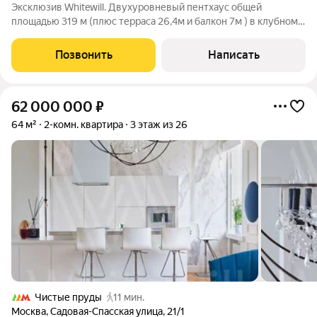
Эксклюзив Whitewill. Двухуровневый пентхаус общей
площадью 319 м (плюс терраса 26,4м и балкон 7м ) в клубном
доме премиум-класса «Дом Удачи» на 6-м этаже. Атмосфера
загородного дома: второй свет в гостиной, камин, терраса.
Позвонить
Написать
Выполнена авторская отделка
62 000 000
₽
64 м²
2-комн. квартира
3 этаж из 26
Чистые пруды
11 мин.
Москва
,
Садовая-Спасская улица
,
21/1