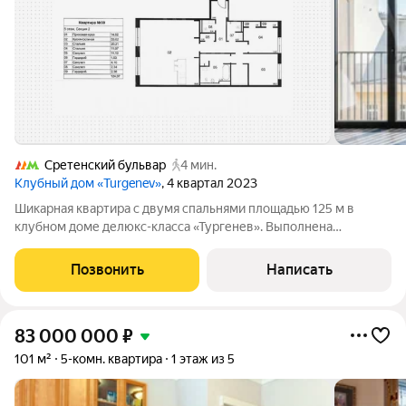
Сретенский бульвар
4 мин.
Клубный дом «Turgenev»
, 4 квартал 2023
Шикарная квартира с двумя спальнями площадью 125 м в
клубном доме делюкс-класса «Тургенев». Выполнена
дизайнерская отделка от голландского бюро Wolterinck, на
полу выложена инженерная доска AustriaWood,
Позвонить
Написать
оборудованная кухня с островом и премиальной
83 000 000
₽
101 м²
5-комн. квартира
1 этаж из 5