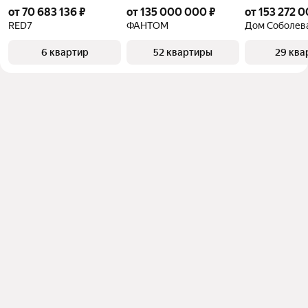
от 70 683 136 ₽
от 135 000 000 ₽
от 153 272 0
RED7
ФАНТОМ
Дом Соболев
6 квартир
52 квартиры
29 ква