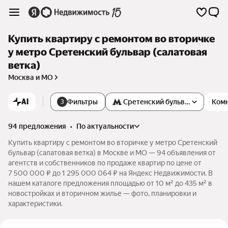
Купить квартиру с ремонтом во вторичке
у метро Сретенский бульвар (салатовая
ветка)
Москва и МО
AI
Фильтры
Сретенский бульвар
Ком
3
94 предложения
•
по актуальности
Купить квартиру с ремонтом во вторичке у метро Сретенский
бульвар (салатовая ветка) в Москве и МО — 94 объявления от
агентств и собственников по продаже квартир по цене от
7 500 000 ₽ до 1 295 000 064 ₽ на Яндекс Недвижимости. В
нашем каталоге предложения площадью от 10 м² до 435 м² в
новостройках и вторичном жилье — фото, планировки и
характеристики.