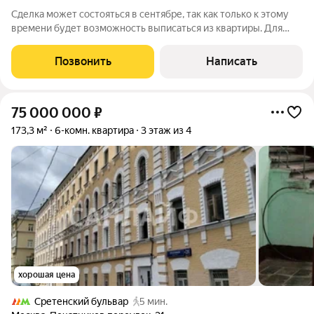
Сделка может состояться в сентябре, так как только к этому
времени будет возможность выписаться из квартиры. Для
фиксации цены и условий, задаток можем принять в любое
время. Светлая квартира площадью 64 м в одной из 7
Позвонить
Написать
знаменитых сталинских высоток
75 000 000
₽
173,3 м²
6-комн. квартира
3 этаж из 4
хорошая цена
Сретенский бульвар
5 мин.