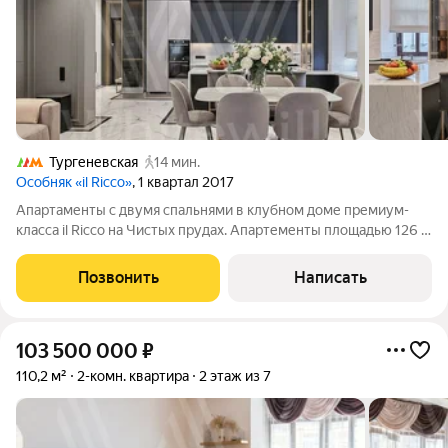
Тургеневская
14 мин.
Особняк «il Ricco»
, 1 квартал 2017
Апартаменты с двумя спальнями в клубном доме премиум-
класса il Ricco на Чистых прудах. Апартементы площадью 126 м
расположены на третьем этаже, интерьер оформлен в
современном стиле. Интерьеры наполнены мебелью и
Позвонить
Написать
бытовой техникой. Спланирована
103 500 000
₽
110,2 м²
2-комн. квартира
2 этаж из 7