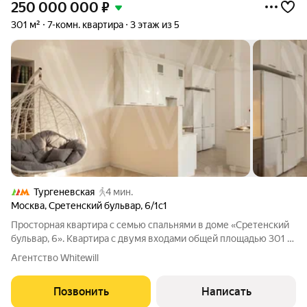
250 000 000
₽
301 м²
7-комн. квартира
3 этаж из 5
Тургеневская
4 мин.
Москва
,
Сретенский бульвар
,
6/1с1
Просторная квартира с семью спальнями в доме «Сретенский
бульвар, 6». Квартира с двумя входами общей площадью 301 м
расположена на третьем этаже. Интерьер оформлен в
Агентство Whitewill
светлых тонах, на полу выложены паркетная доска и плитка.
Установлены системы
Позвонить
Написать