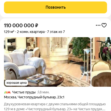
47 кв.м - Кухня 15 кв.м - Высота потолков 2,8 м - Этаж: 6 из 8
Просторная квартира в доме с железобетонными
Позвонить
перекрытиями. Отсюда
110 000 000
₽
129 м²
2-комн. квартира
7 этаж из 7
хорошая цена
Чистые пруды
8 мин.
Москва
,
Чистопрудный бульвар
,
23с1
Двухуровневая квартира с двумя спальнями общей площадью
129 м в доме «Чистопрудный бульвар, 23» на Чистых прудах.