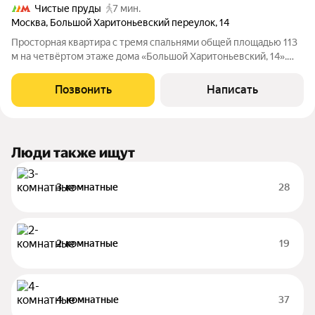
Чистые пруды
7 мин.
Москва
,
Большой Харитоньевский переулок
,
14
Просторная квартира с тремя спальнями общей площадью 113
м на четвёртом этаже дома «Большой Харитоньевский, 14».
Интерьер оформлен в стиле современной классики с
восстановлением оригинальной лепнины, реставрацией
Позвонить
Написать
деревянных дверей и паркетного пола.
Люди также ищут
3-комнатные
28
2-комнатные
19
4-комнатные
37