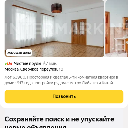
хорошая цена
Чистые пруды
7 мин.
Москва
,
Сверчков переулок
,
10
Лот 63960. Просторная и светлая 5-ти комнатная квартира в
доме 1917 года постройки рядом с метро Лубянка и Китай
Город. Ремонт с использованием натуральных материалов.
Полная комплектация бытовой техникой и сантехникой.
Позвонить
Установлен газовый бойлер,
Сохраняйте поиск и не упускайте
новые объявления