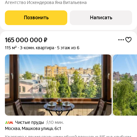
Квартира расположена на 4 этаже 5-этажного кирпичного
Агентство Искендерова Яна Витальевна
сталинского дома 1955 года постройки.. Дом построен по
индивидуальному проекту. Высокие
Позвонить
Написать
165 000 000
₽
115 м²
3-комн. квартира
5 этаж из 6
Чистые пруды
10 мин.
Москва
,
Машкова улица
,
6с1