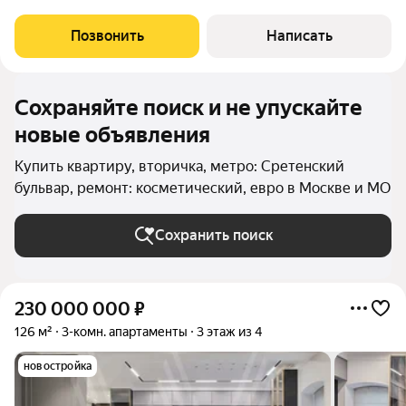
Квартира с отделкой в классическом стиле расположена на
седьмом этаже. Интерьер декорирован молдингами,
Позвонить
Написать
карнизами и дизайнерскими
Сохраняйте поиск и не упускайте
новые объявления
Купить квартиру, вторичка, метро: Сретенский
бульвар, ремонт: косметический, евро в Москве и МО
Сохранить поиск
230 000 000
₽
126 м²
3-комн. апартаменты
3 этаж из 4
новостройка