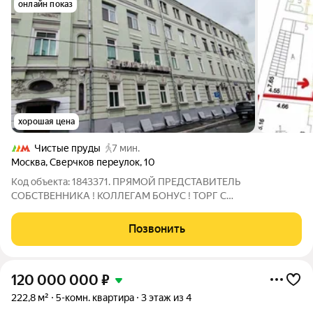
онлайн показ
хорошая цена
Чистые пруды
7 мин.
Москва
,
Сверчков переулок
,
10
Код объекта: 1843371. ПРЯМОЙ ПРЕДСТАВИТЕЛЬ
СОБСТВЕННИКА ! КОЛЛЕГАМ БОНУС ! ТОРГ С
ПОТЕНЦИАЛЬНЫМ КЛИЕНТОМ ! Уникальное предложение в
историческом центре Москвы просторная 5 - комнатная
Позвонить
квартира по адресу Сверчков переулок, 10. Этот объект
идеален для
120 000 000
₽
222,8 м²
5-комн. квартира
3 этаж из 4