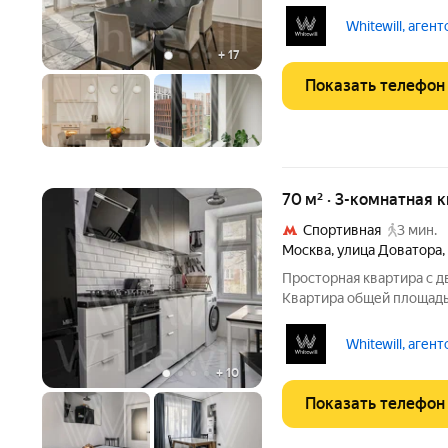
расположена на шестом э
по эксклюзивному проек
Whitewill, аген
шкафы
+
17
Показать телефон
70 м² · 3-комнатная к
Спортивная
3 мин.
Москва
,
улица Доватора
,
Просторная квартира c д
Квартира общей площадь
Выполнен современный р
планировка включает гос
Whitewill, аген
прихожую.
+
10
Показать телефон