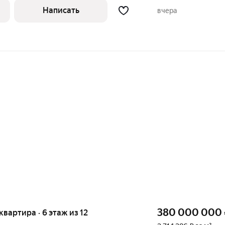
екоративная штукатурка. На полу
Написать
вчера
ска из дуба и
380 000 000
 квартира · 6 этаж из 12