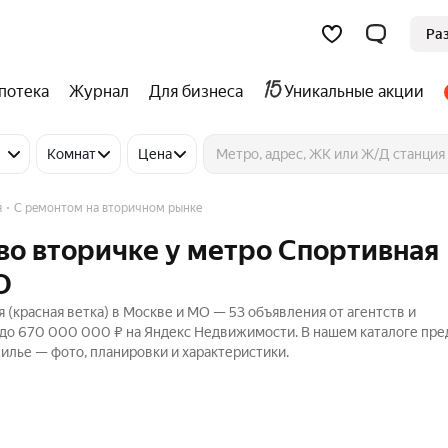
Ра
потека
Журнал
Для бизнеса
Уникальные акции
Комнат
Цена
я
С ремонтом на вторичном рынке
во вторичке у метро Спортивная
О
 (красная ветка) в Москве и МО — 53 объявления от агентств и
₽ до 670 000 000 ₽ на Яндекс Недвижимости. В нашем каталоге пр
жилье — фото, планировки и характеристики.