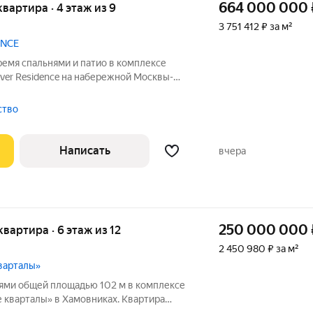
664 000 000
квартира · 4 этаж из 9
3 751 412 ₽ за м²
ENCE
ремя спальнями и патио в комплексе
iver Residence на набережной Москвы-
лощадью 177 м расположена на четвёртом
ен в современном стиле. Установлены
тство
Написать
вчера
250 000 000
квартира · 6 этаж из 12
2 450 980 ₽ за м²
варталы»
нями общей площадью 102 м в комплексе
 кварталы» в Хамовниках. Квартира