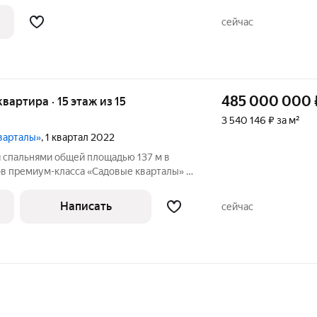
 в которую можно заехать сразу после
анить высокий потенциал ликвидности
сейчас
485 000 000
квартира · 15 этаж из 15
3 540 146 ₽ за м²
варталы»
, 1 квартал 2022
я спальнями общей площадью 137 м в
в премиум-класса «Садовые кварталы» в
готовой дизайнерской отделкой
 пятнадцатом этаже, откуда открываются
Написать
сейчас