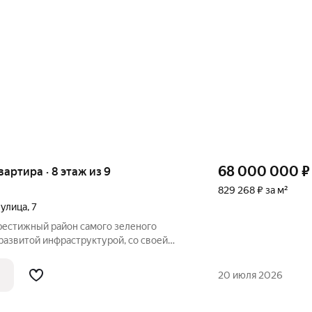
68 000 000
₽
квартира · 8 этаж из 9
829 268 ₽ за м²
 улица
,
7
престижный район самого зеленого
развитой инфраструктурой, со своей
еллигентным окружением. Продаётся
я квартира по адресу Москва,
20 июля 2026
ская