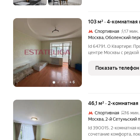
103 м² · 4-комнатная
Спортивная
17 мин.
Москва
,
Оболенский пер
Id 64791. О Квартире: П
центре Москвы с редкой 
планировка пространство легко трансформируется под любой
проект: от классической 
Показать телефон
Старый
+
6
46,1 м² · 2-комнатная
Спортивная
16 мин.
Москва
,
2-й Сетуньский 
Id 390015. 2-комнатная ква
сочетание комфорта, ло