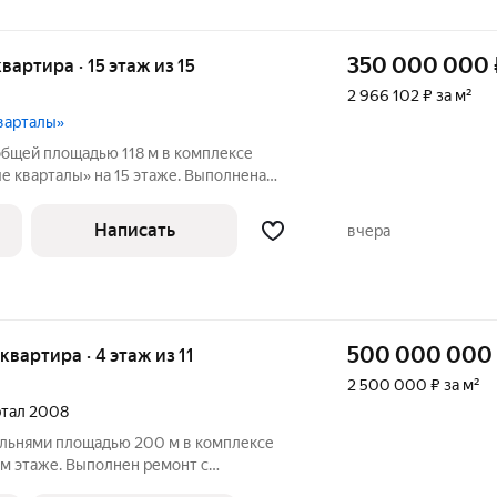
350 000 000
квартира · 15 этаж из 15
2 966 102 ₽ за м²
варталы»
общей площадью 118 м в комплексе
е кварталы» на 15 этаже. Выполнена
классическом стиле. Установлена
о кондиционирования. Планировка
Написать
вчера
ю с
500 000 000
 квартира · 4 этаж из 11
2 500 000 ₽ за м²
артал 2008
альнями площадью 200 м в комплексе
м этаже. Выполнен ремонт с
атериалов шпон дуба,