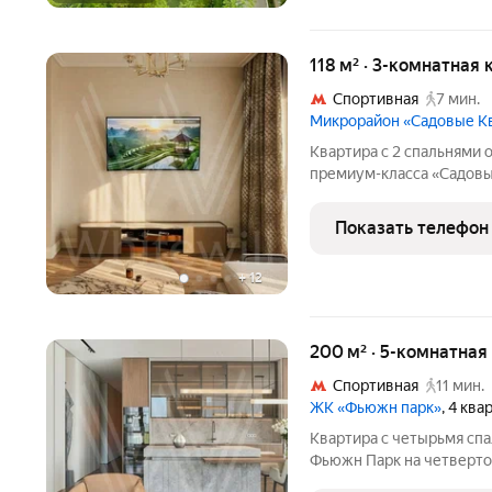
118 м² · 3-комнатная 
Спортивная
7 мин.
Микрорайон «Садовые К
Квартира с 2 спальнями 
премиум-класса «Садовы
дизайнерская отделка в 
система индивидуальног
Показать телефон
включает кухню-гостину
+
12
200 м² · 5-комнатная
Спортивная
11 мин.
ЖК «Фьюжн парк»
, 4 кв
Квартира с четырьмя сп
Фьюжн Парк на четверто
использованием натуральных м