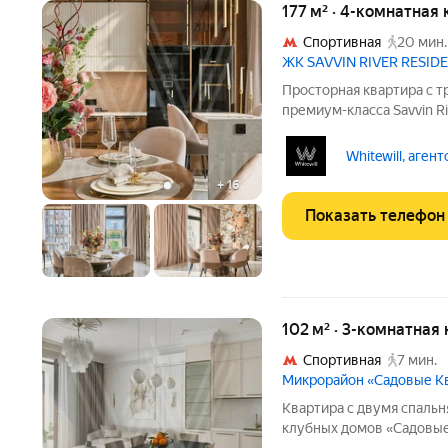
177 м² · 4-комнатная 
Спортивная
20 мин.
ЖК SAVVIN RIVER RESID
Просторная квартира с т
премиум-класса Savvin R
реки. Квартира общей п
этаже. Интерьер оформл
Whitewill, аген
системы
+
16
Показать телефон
102 м² · 3-комнатная 
Спортивная
7 мин.
Микрорайон «Садовые К
Квартира с двумя спаль
клубных домов «Садовые