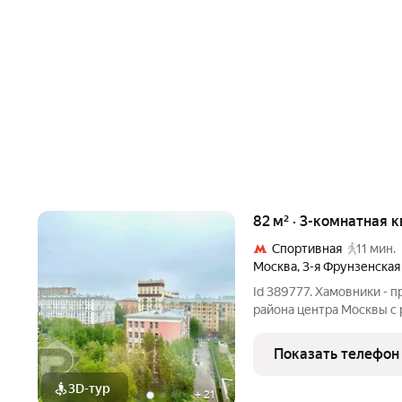
82 м² · 3-комнатная 
Спортивная
11 мин.
Москва
,
3-я Фрунзенская
Id 389777. Хамовники - 
района центра Москвы с 
особенной средой и инт
просторная трёхкомнатна
Показать телефон
Хамовники, 3-я Фрунзен
3D-тур
+
21