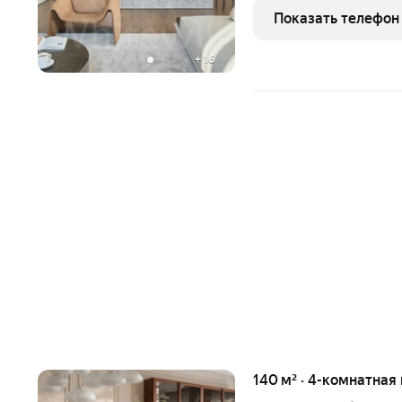
сатинированная сталь, д
Показать телефон
выложены инженерная до
+
16
140 м² · 4-комнатная