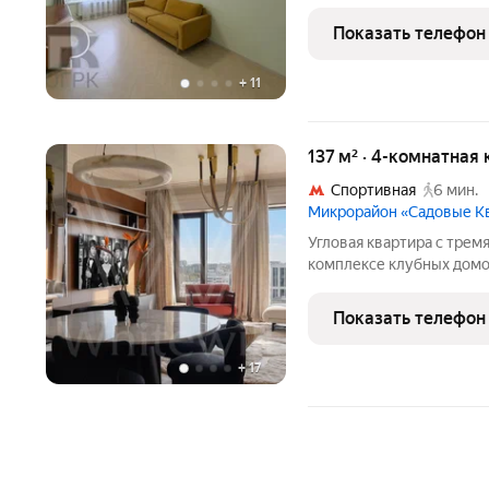
Если вы ищете квартиру,
покупки и при этом сохр
Показать телефон
обратите
+
11
137 м² · 4-комнатная 
Спортивная
6 мин.
Микрорайон «Садовые К
Угловая квартира с трем
комплексе клубных домо
Хамовниках. Квартира с 
расположена на верхнем
Показать телефон
панорамные виды на
+
17