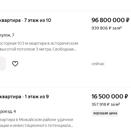
96 800 000
₽
 квартира · 7 этаж из 10
939 806 ₽ за м²
еулок
,
7
росторная 103 м квартира в историческом
высотой потолков 3 метра. Свободная
гостиной до студии с мастер-спальней.
сейчас
16 500 000
₽
 квартира · 1 этаж из 9
357 918 ₽ за м²
проезд
,
4
хорошая цена
ртира в Можайском районе удачное
кации и инвестиционного потенциала