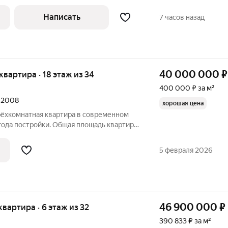
". Функциональная планировка: кухня-
гардеробная комната, два совмещенных
Написать
7 часов назад
40 000 000
₽
 квартира · 18 этаж из 34
400 000 ₽ за м²
л 2008
хорошая цена
рёхкомнатная квартира в современном
ода постройки. Общая площадь квартиры
70 кв. м жилая площадь.
 18 этаже 34-этажного дома, что
5 февраля 2026
46 900 000
₽
 квартира · 6 этаж из 32
390 833 ₽ за м²