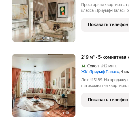
Просторная квартира с т
класса «Триумф-Палас» р
общей площадью 250 м р
Выполнена авторская от
Показать телефон
украшают дизайнерские 
+
16
219 м² · 5-комнатная
Сокол
12 мин.
ЖК «Триумф Палас»
, 4 к
Лот: 115189. На продажу
пятикомнатна квартира, 
"Триумф Палас". Планиров
спальни, одна из которых
Показать телефон
совмещенных
+
19