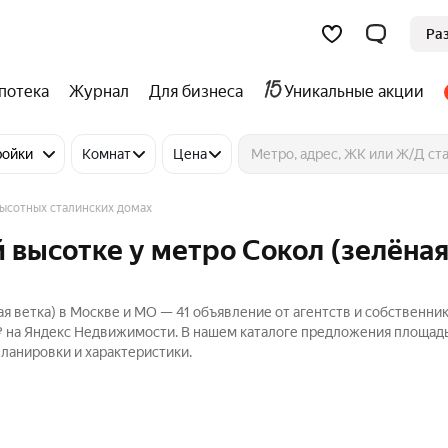
Ра
потека
Журнал
Для бизнеса
Уникальные акции
ройки
Комнат
Цена
высотных сталинских домах
 высотке у метро Сокол (зелёна
ая ветка) в Москве и МО — 41 объявление от агентств и собственни
₽ на Яндекс Недвижимости. В нашем каталоге предложения площад
планировки и характеристики.