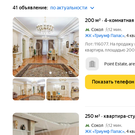
41 объявление:
по актуальности
200 м² · 4-комнатная
Сокол
12 мин.
ЖК «Триумф Палас»
, 4 к
Лот: 116077. На продажу
квартира, площадью 200 
жилом комплексе "Триум
просторная гостиная-стол
Point Estate, а
со своими
+
12
Показать телефон
250 м² · квартира-сту
Сокол
12 мин.
ЖК «Триумф Палас»
, 4 к