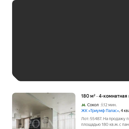
ЕЖЕМЕСЯЧНЫЙ ПЛАТЁ
До 30 тыс. ₽
До 50 тыс. ₽
До 70 тыс. ₽
Больше 100 тыс. ₽
180 м² · 4-комнатная
Сокол
12 мин.
ЖК «Триумф Палас»
, 4 к
Лот: 55487. На продажу 
площадью 180 кв.м. с п