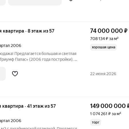
74 000 000
₽
я квартира · 8 этаж из 57
708 134 ₽ за м²
вартал 2006
хорошая цена
родажа! Предлагается большая и светлая
Триумф Палас» (2006 года постройки). В
скольких станций метро Сокол и
роизведен качественный дизайнерский
22 июня 2026
149 000 000
я квартира · 41 этаж из 57
1 074 261 ₽ за м²
вартал 2006
торг
 м2 с дизайнерской отделкой. Продается