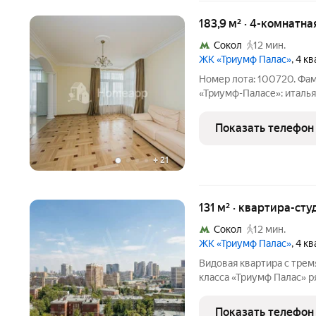
183,9 м² · 4-комнатна
Сокол
12 мин.
ЖК «Триумф Палас»
, 4 к
Номер лота: 100720. Фа
«Триумф-Паласе»: италья
Представляем Вашему в
знаковом жилом комплек
Показать телефон
комнатная квартира это
+
21
131 м² · квартира-сту
Сокол
12 мин.
ЖК «Триумф Палас»
, 4 к
Видовая квартира с тре
класса «Триумф Палас» р
общей площадью 131 м р
корпусе 4А. Свободная п
Показать телефон