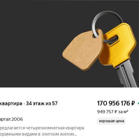
Ж
До 100 тыс. ₽
170 956 176
₽
 квартира · 34 этаж из 57
949 757 ₽ за м²
вартал 2006
хорошая цена
предлагается четырехкомнатная квартира
анорамными видами в элитном жилом