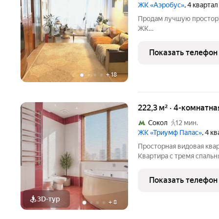
ЖК «Аэробус»
, 4 кварта
Продам лучшую просторн
ЖК
amp;amp;amp;amp;amp;am
Современная, теплая, ую
Показать телефон
монолитного дома бизнес
+
18
222,3 м² · 4-комнатн
Сокол
12 мин.
ЖК «Триумф Палас»
, 4 к
Просторная видовая квар
Квартира с тремя спаль
восемнадцатом этаже жи
открываются прекрасные 
Показать телефон
удобной семейной
3D-тур
+
8