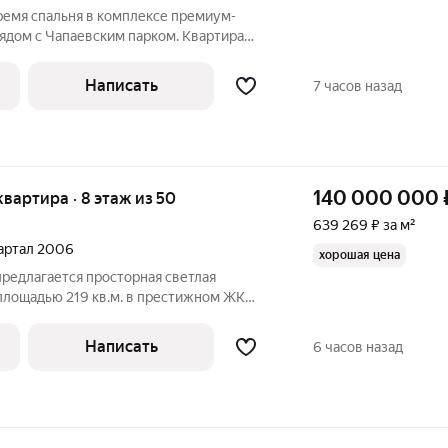
ремя спальня в комплексе премиум-
ядом с Чапаевским парком. Квартира
асположена на девятом этаже.
делка. Многоуровневые потолки
Написать
7 часов назад
люстры.
140 000 000
 квартира · 8 этаж из 50
639 269 ₽ за м²
вартал 2006
хорошая цена
 предлагается просторная светлая
площадью 219 кв.м. в престижном ЖК
ка: гостиная, кухня-столовая, три
 со своей гардеробной, кабинет, три
Написать
6 часов назад