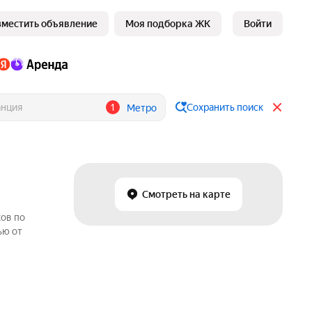
зместить объявление
Моя подборка ЖК
Войти
1
Сохранить поиск
Метро
я
Смотреть на карте
ков по
ью от