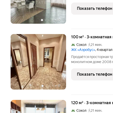
комплексе "Триумф Палас
гостиная, три спальни, 
Показать телефон
санузла. В
+
10
100 м² · 3-комнатная
Сокол
21 мин.
ЖК «Аэробус»
, 4 кварта
Продаётся просторная т
монолитном доме 2008 г
составляет 100 кв. м, из которых 
Квартира расположена на
Показать телефон
обеспечивает
+
17
120 м² · 3-комнатная
Сокол
21 мин.