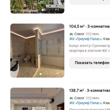
пространство по
+
1
104,5 м² · 3-комнатна
Сокол
12 мин.
ЖК «Триумф Палас»
, 4 к
Бонус агенту! Срочная п
квартира в элитном ЖК «
пешей доступности от не
Аэропорт. В квартире п
Показать телефон
ремонт, с
+
26
138,7 м² · 3-комнатна
Сокол
12 мин.
ЖК «Триумф Палас»
, 4 к
Просторная квартира 138