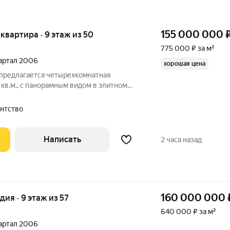
155 000 000
 квартира · 9 этаж из 50
775 000 ₽ за м²
вартал 2006
хорошая цена
 предлагается четырехкомнатная
кв.м., с панорамным видом в элитном
ф Палас". Функциональная планировка:
овая, кухня, три спальни, две из которых
гентство
Написать
2 часа назад
160 000 000
дия · 9 этаж из 57
640 000 ₽ за м²
вартал 2006