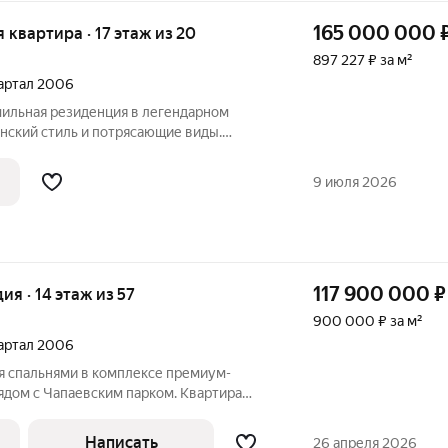
165 000 000
я квартира · 17 этаж из 20
897 227 ₽ за м²
вартал 2006
мильная резиденция в легендарном
нский стиль и потрясающие виды.
ниманию настоящий трофейный актив в
се Москвы. Эксклюзивная, светлая 4-
9 июля 2026
117 900 000
₽
дия · 14 этаж из 57
900 000 ₽ за м²
вартал 2006
мя спальнями в комплексе премиум-
ядом с Чапаевским парком. Квартира
асположена на четырнадцатом этаже в
ланировка позволяет организовать
Написать
26 апреля 2026