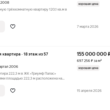
л 2008
хорошая цена
ую трёхкомнатную квартиру 120,1 кв.м в
p;quot;Аэробусamp;amp;amp;amp;amp;amp;quot;.
тная квартира на 6-эт/32-этажного
7 марта 2026
 класса. Высокие потолки - 3м,
155 000 000
ая квартира · 18 этаж из 57
697 256 ₽ за м²
вартал 2006
хорошая цена
тира 222,3 м в ЖК «Триумф Палас»
нями площадью 222,3 м расположена на
лого комплекса «Триумф Палас». Из окон
виды, а сама квартира отличается
15 апреля 2026