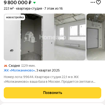
9 800 000
₽
22,1 м²
квартира-студия
7 этаж из 16
новостройка
Сходня
29 мин.
ЖК «Молжаниново»
, 3 квартал 2025
Номер лота: 99644. Квартира-студия 22,1 м в ЖК
«Молжаниново» ваша база в Москве. Продается светлая и
эргономичная студия площадью 22,1 м на комфортном 7 этаже
современного монолитного дома ЖК «Молжаниново» в САО
Позвонить
Москвы! Идеальный вариант для тех,