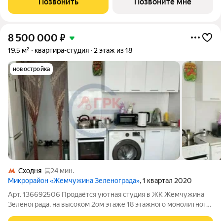
Позвонить
Позвоните мне
готовую отделку: поклеим обои
8 500 000
₽
19,5 м²
квартира-студия
2 этаж из 18
новостройка
Сходня
24 мин.
Микрорайон «Жемчужина Зеленограда»
, 1 квартал 2020
Арт. 136692506 Продаётся уютная студия в ЖК Жемчужина
Зеленограда, на высоком 2ом этаже 18 этажного монолитного
дома 2020 г.п. Общая площадь 19,5 кв.м. Санузел