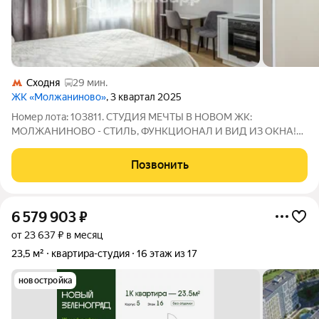
Сходня
29 мин.
ЖК «Молжаниново»
, 3 квартал 2025
Номер лота: 103811. СТУДИЯ МЕЧТЫ В НОВОМ ЖК:
МОЛЖАНИНОВО - СТИЛЬ, ФУНКЦИОНАЛ И ВИД ИЗ ОКНА!
Ищете квартиру, где продуман каждое сантиметр? Хотите
жить в современном районе с развитой инфраструктурой, но
Позвонить
при этом просыпаться от пения птиц, а не от
6 579 903
₽
от 23 637 ₽ в месяц
23,5 м²
квартира-студия
16 этаж из 17
новостройка