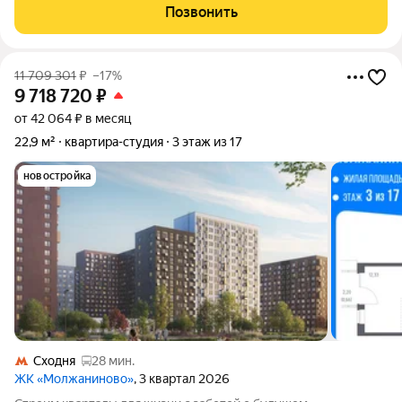
совмещенный. Ремонт от застройщика. Окна во двор. Балкона
Позвонить
нет. Закрытая детская площадка.
11 709 301
₽
–17%
9 718 720
₽
от 42 064 ₽ в месяц
22,9 м²
квартира-студия
3 этаж из 17
новостройка
Сходня
28 мин.
ЖК «Молжаниново»
, 3 квартал 2026