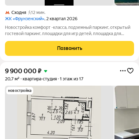
Сходня
12 мин.
ЖК «Фрунзенский»
, 2 квартал 2026
Новостройка комфорт -класса, подземный паркинг, открытый
гостевой паркинг, площадки для игр детей, площадка для
отдыха взрослых. МЦД 3, Сходня пешком 16 мин. Статус:
квартира, Количество комнат: Студия, Общая площадь: 20 м,
Позвонить
Жилая площадь: 16 м, Этаж:
9 900 000
₽
20,7 м²
квартира-студия
1 этаж из 17
новостройка