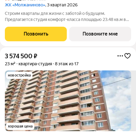
ЖК «Молжаниново»
, 3 квартал 2026
Строим кварталы для жизни с заботой о будущем.
Предлагается студия комфорт-класса площадью 23.48 кв.м в
Молжаниново, корпус 6КВ на 5-м этаже, в жилом комплексе
"Молжаниново".Для тех, кто ценит время, предлагаем сделать
Позвонить
Позвоните мне
готовую отделку: поклеим обои
3 574 500
₽
23 м²
квартира-студия
8 этаж из 17
новостройка
хорошая цена