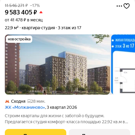
11 546 271
₽
–17%
9 583 405
₽
от 41 478 ₽ в месяц
22,9 м²
квартира-студия
3 этаж из 17
новостройка
Сходня
28 мин.
ЖК «Молжаниново»
, 3 квартал 2026
Строим кварталы для жизни с заботой о будущем.
Предлагается студия комфорт-класса площадью 22.92 кв.м в
Молжаниново, корпус 6КВ на 3-м этаже, в жилом комплексе
"Молжаниново".Для тех, кто ценит время, предлагаем сделать