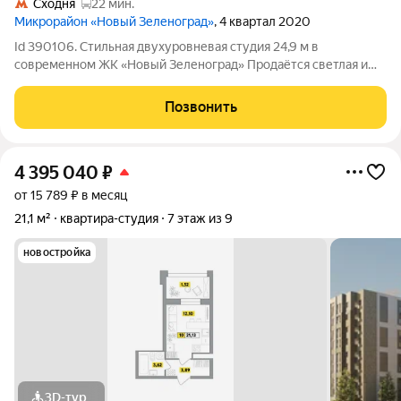
Сходня
22 мин.
Микрорайон «Новый Зеленоград»
, 4 квартал 2020
Id 390106. Стильная двухуровневая студия 24,9 м в
современном ЖК «Новый Зеленоград» Продаётся светлая и
функциональная студия с антресольным спальным уровнем в
одном из самых современных жилых комплексов
Позвонить
Подмосковья ЖК «Новый Зеленоград». Квартира
4 395 040
₽
от 15 789 ₽ в месяц
21,1 м²
квартира-студия
7 этаж из 9
новостройка
3D-тур