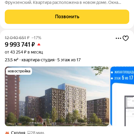
Фрунзенский. Квартира расположена в новом доме. Окна
выходят в тихий, благоустроенный двор, что обеспечивает
спокойную атмосферу и отсутствие шума от дороги. Квартира
Позвонить
предлагается без ремонта, что
12 040 651
₽
–17%
9 993 741
₽
от 43 254 ₽ в месяц
23,5 м²
квартира-студия
5 этаж из 17
новостройка
Сходня
28 мин.