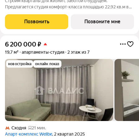
Строим кварталы для жизни с заботой о будущем.
Предлагается студия комфорт-класса площадью 22.92 кв.м в
Молжаниново, корпус 6КВ на 3-м этаже, в жилом комплексе
"Молжаниново".Для тех, кто ценит время, предлагаем сделать
Позвонить
Позвоните мне
готовую отделку: поклеим обои
6 200 000
₽
19,7 м²
апартаменты-студия
2 этаж из 7
новостройка
онлайн показ
Сходня
21 мин.
Апарт-комплекс Wellbe
, 2 квартал 2025