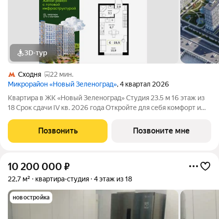
3D-тур
Сходня
22 мин.
Микрорайон «Новый Зеленоград»
, 4 квартал 2026
Квартира в ЖК «Новый Зеленоград» Студия 23.5 м 16 этаж из
18 Срок сдачи IV кв. 2026 года Откройте для себя комфорт и
экологию в современном жилом комплексе «Новый
Зеленоград» в окружении лесов и водоемов всего в 500
Позвонить
Позвоните мне
метрах от Зеленограда.
10 200 000
₽
22,7 м²
квартира-студия
4 этаж из 18
новостройка