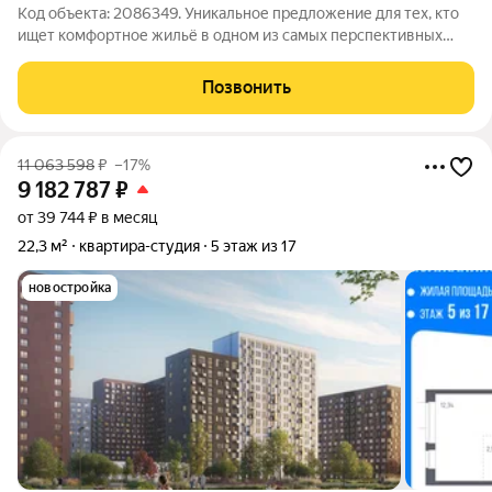
Код объекта: 2086349. Уникальное предложение для тех, кто
ищет комфортное жильё в одном из самых перспективных
районов Москвы! Продаётся студия площадью 19,7 кв. м в
современном монолитном доме, построенном в 2024 году, по
Позвонить
адресу: Зеленоград, улица
11 063 598
₽
–17%
9 182 787
₽
от 39 744 ₽ в месяц
22,3 м²
квартира-студия
5 этаж из 17
новостройка