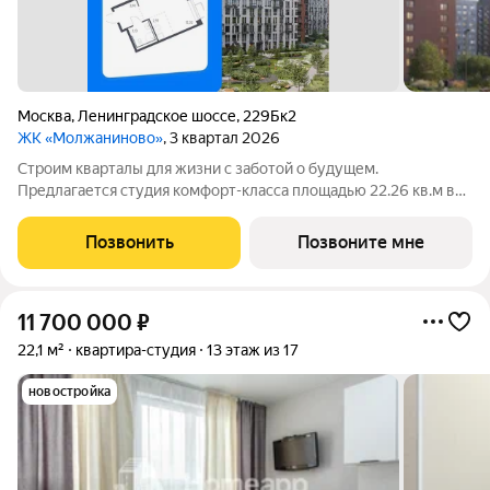
Москва
,
Ленинградское шоссе
,
229Бк2
ЖК «Молжаниново»
, 3 квартал 2026
Строим кварталы для жизни с заботой о будущем.
Предлагается студия комфорт-класса площадью 22.26 кв.м в
Молжаниново, корпус 5КВ на 5-м этаже, в жилом комплексе
"Молжаниново".Для тех, кто ценит время, предлагаем сделать
Позвонить
Позвоните мне
готовую отделку: поклеим обои
11 700 000
₽
22,1 м²
квартира-студия
13 этаж из 17
новостройка