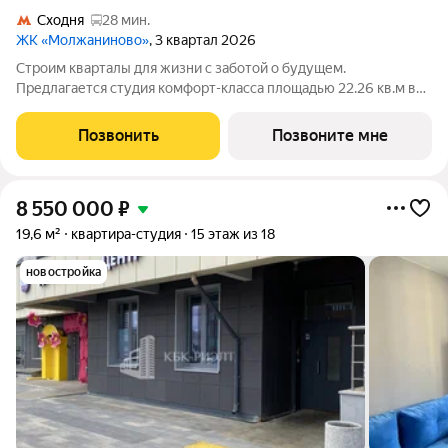
Сходня
28 мин.
ЖК «Молжаниново»
, 3 квартал 2026
Строим кварталы для жизни с заботой о будущем.
Предлагается студия комфорт-класса площадью 22.26 кв.м в
Молжаниново, корпус 6КВ на 5-м этаже, в жилом комплексе
"Молжаниново".Для тех, кто ценит время, предлагаем сделать
Позвонить
Позвоните мне
готовую отделку: поклеим обои
8 550 000
₽
19,6 м²
квартира-студия
15 этаж из 18
новостройка