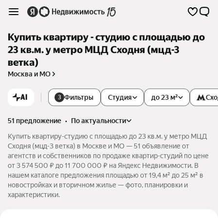
Купить квартиру - студию с площадью до
23 кв.м. у метро МЦД Сходня (мцд-3
ветка)
Москва и МО
AI
Фильтры
Студия
до 23 м²
Схо
3
51 предложение
•
по актуальности
Купить квартиру-студию с площадью до 23 кв.м. у метро МЦД
Сходня (мцд-3 ветка) в Москве и МО — 51 объявление от
агентств и собственников по продаже квартир-студий по цене
от 3 574 500 ₽ до 11 700 000 ₽ на Яндекс Недвижимости. В
нашем каталоге предложения площадью от 19,4 м² до 25 м² в
новостройках и вторичном жилье — фото, планировки и
характеристики.