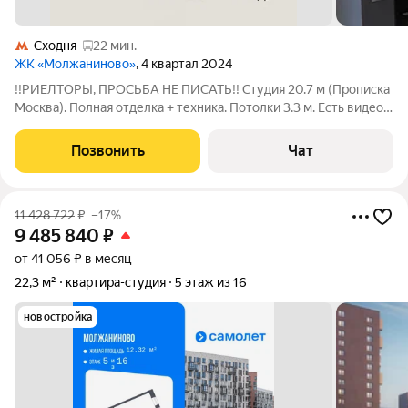
Сходня
22 мин.
ЖК «Молжаниново»
, 4 квартал 2024
!!РИЕЛТОРЫ, ПРОСЬБА НЕ ПИСАТЬ!! Студия 20.7 м (Прописка
Москва). Полная отделка + техника. Потолки 3.3 м. Есть видео,
пишите, скину в личку. Продажа от собственника. В студии
никто не жил. Куплена напрямую у застройщика Самолёт, в
Позвонить
Чат
современном
11 428 722
₽
–17%
9 485 840
₽
от 41 056 ₽ в месяц
22,3 м²
квартира-студия
5 этаж из 16
новостройка