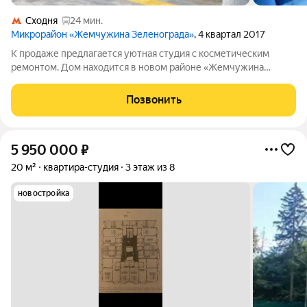
Сходня
24 мин.
Микрорайон «Жемчужина Зеленограда»
, 4 квартал 2017
К продаже предлагается уютная студия с косметическим
ремонтом. Дом находится в новом районе «Жемчужина
Зеленограда», где хорошо развита инфраструктура. О
квартире: - Мебель и техника остаются новым владельцам; -
Позвонить
Подъезд чистый, соседи дружелюбные.
5 950 000
₽
20 м²
квартира-студия
3 этаж из 8
новостройка