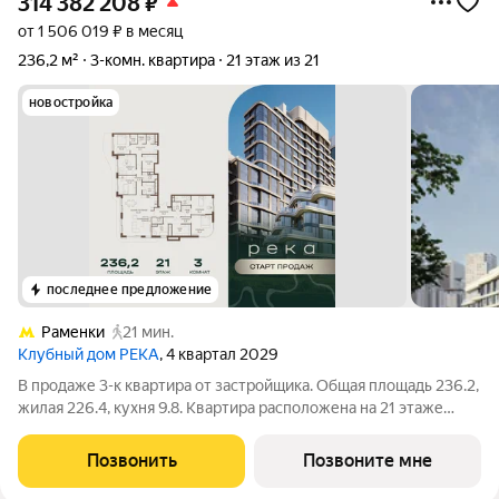
314 382 208
₽
от 1 506 019 ₽ в месяц
236,2 м²
3-комн. квартира
21 этаж из 21
новостройка
последнее предложение
Раменки
21 мин.
Клубный дом РЕКА
, 4 квартал 2029
В продаже 3-к квартира от застройщика. Общая площадь 236.2,
жилая 226.4, кухня 9.8. Квартира расположена на 21 этаже
клубного дома РЕКА-4, 3. Квартира без отделки. Срок сдачи: 4
кв. 2029 года. Высота потолка до 3.65 метра в квартирах и до
Позвонить
Позвоните мне
4,5 м в