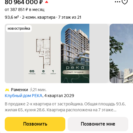
80 964 000
₽
от 387 851 ₽ в месяц
93,6 м²
2-комн. квартира
7 этаж из 21
новостройка
Раменки
21 мин.
Клубный дом РЕКА
, 4 квартал 2029
В продаже 2-к квартира от застройщика. Общая площадь 93.6,
жилая 65, кухня 28.6. Квартира расположена на 7 этаже
клубного дома РЕКА-4, 3. Квартира без отделки. Срок сдачи: 4
кв. 2029 года. Высота потолка до 3.65 метра в квартирах и до
Позвонить
Позвоните мне
4,5 м в