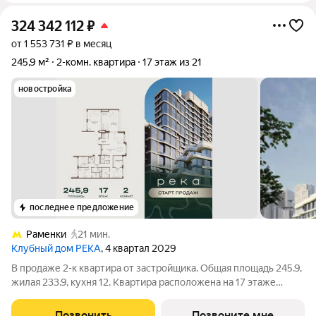
324 342 112
₽
от 1 553 731 ₽ в месяц
245,9 м²
2-комн. квартира
17 этаж из 21
новостройка
последнее предложение
Раменки
21 мин.
Клубный дом РЕКА
, 4 квартал 2029
В продаже 2-к квартира от застройщика. Общая площадь 245.9,
жилая 233.9, кухня 12. Квартира расположена на 17 этаже
клубного дома РЕКА-4, 2. Квартира без отделки. Срок сдачи: 4
кв. 2029 года. Высота потолка до 3.65 метра в квартирах и до
Позвонить
Позвоните мне