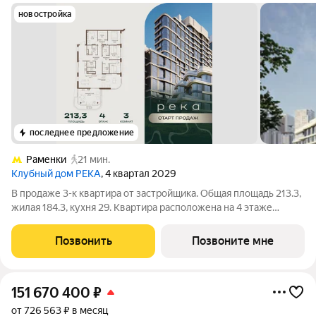
новостройка
последнее предложение
Раменки
21 мин.
Клубный дом РЕКА
, 4 квартал 2029
В продаже 3-к квартира от застройщика. Общая площадь 213.3,
жилая 184.3, кухня 29. Квартира расположена на 4 этаже
клубного дома РЕКА-4, 6. Квартира без отделки. Срок сдачи: 4
кв. 2029 года. Высота потолка до 3.65 метра в квартирах и до
Позвонить
Позвоните мне
4,5 м в
151 670 400
₽
от 726 563 ₽ в месяц