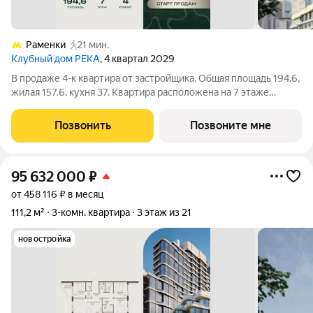
Раменки
21 мин.
Клубный дом РЕКА
, 4 квартал 2029
В продаже 4-к квартира от застройщика. Общая площадь 194.6,
жилая 157.6, кухня 37. Квартира расположена на 7 этаже
клубного дома РЕКА-4, 2. Квартира без отделки. Срок сдачи: 4
кв. 2029 года. Высота потолка до 3.65 метра в квартирах и до
Позвонить
Позвоните мне
4,5 м в
95 632 000
₽
от 458 116 ₽ в месяц
111,2 м²
3-комн. квартира
3 этаж из 21
новостройка