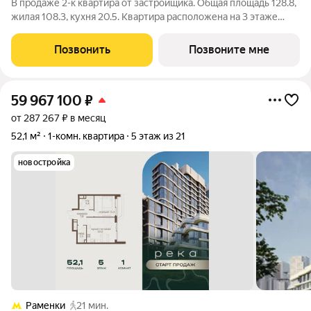
В продаже 2-к квартира от застройщика. Общая площадь 128.8,
жилая 108.3, кухня 20.5. Квартира расположена на 3 этаже
клубного дома РЕКА-4, 5. Квартира без отделки. Срок сдачи: 4
кв. 2029 года. Высота потолка до 3.65 метра в квартирах и до
Позвонить
Позвоните мне
4,5 м в
59 967 100
₽
от 287 267 ₽ в месяц
52,1 м²
1-комн. квартира
5 этаж из 21
новостройка
Раменки
21 мин.