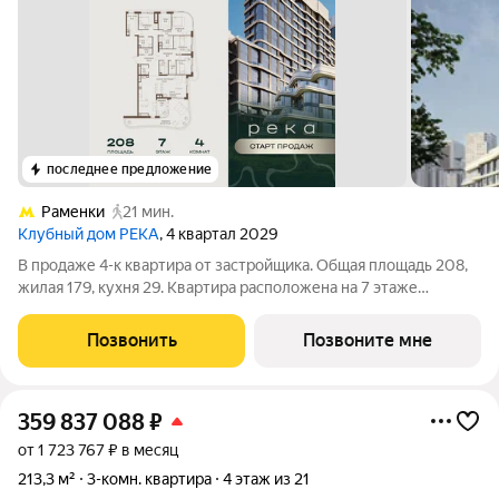
последнее предложение
Раменки
21 мин.
Клубный дом РЕКА
, 4 квартал 2029
В продаже 4-к квартира от застройщика. Общая площадь 208,
жилая 179, кухня 29. Квартира расположена на 7 этаже
клубного дома РЕКА-4, 5. Квартира без отделки. Срок сдачи: 4
кв. 2029 года. Высота потолка до 3.65 метра в квартирах и до
Позвонить
Позвоните мне
4,5 м в
359 837 088
₽
от 1 723 767 ₽ в месяц
213,3 м²
3-комн. квартира
4 этаж из 21