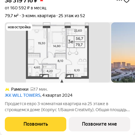
38 319 716
₽
от 160 592 ₽ в месяц
79,7 м²
3-комн. квартира
25 этаж из 52
новостройка
Раменки
17 мин.
ЖК WILL TOWERS
, 4 квартал 2024
Продается евро 3-комнатная квартира на 25 этаже в
строящемся доме (Корпус 1/Башня Creativity). Общая площадь
квартиры 79.6 м2 и высота потолков 3.1 м. Устанавливаются
премиальные окна Schuco с панорамным остеклением с
Позвонить
Позвоните мне
функцией проветривания,