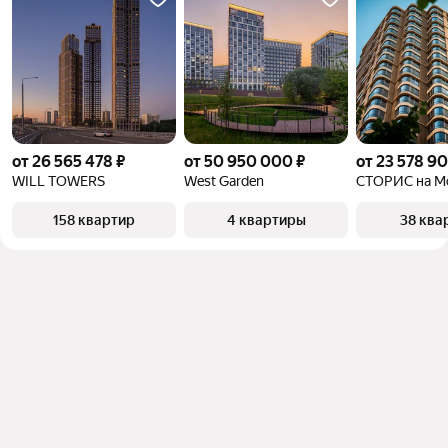
от 26 565 478 ₽
от 50 950 000 ₽
от 23 578 90
WILL TOWERS
West Garden
158 квартир
4 квартиры
38 ква