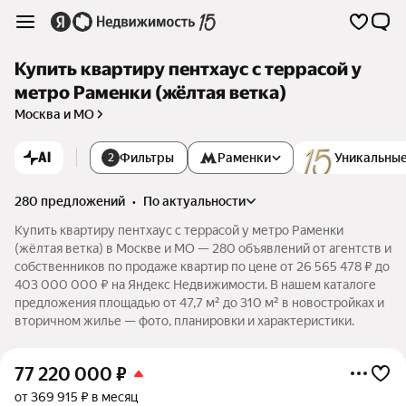
Купить квартиру пентхаус с террасой у
метро Раменки (жёлтая ветка)
Москва и МО
AI
Фильтры
Раменки
Уникальные
2
280 предложений
•
по актуальности
Купить квартиру пентхаус с террасой у метро Раменки
(жёлтая ветка) в Москве и МО — 280 объявлений от агентств и
собственников по продаже квартир по цене от 26 565 478 ₽ до
403 000 000 ₽ на Яндекс Недвижимости. В нашем каталоге
предложения площадью от 47,7 м² до 310 м² в новостройках и
вторичном жилье — фото, планировки и характеристики.
77 220 000
₽
от 369 915 ₽ в месяц