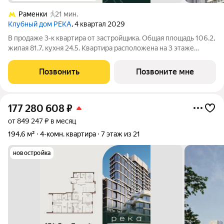
Раменки
21 мин.
Клубный дом РЕКА
, 4 квартал 2029
В продаже 3-к квартира от застройщика. Общая площадь 106.2,
жилая 81.7, кухня 24.5. Квартира расположена на 3 этаже
клубного дома РЕКА-4, 2. Квартира без отделки. Срок сдачи: 4
кв. 2029 года. Высота потолка до 3.65 метра в квартирах и до
Позвонить
Позвоните мне
4,5 м в
177 280 608
₽
от 849 247 ₽ в месяц
194,6 м²
4-комн. квартира
7 этаж из 21
новостройка