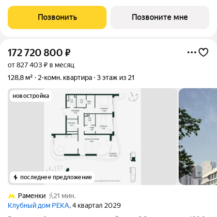
дома РЕКА-4, 1. Квартира без отделки. Срок сдачи: 4 кв. 2029
года. Высота потолка до 3.65 метра в квартирах и до 4,5 м в
Позвонить
Позвоните мне
пентхаусах,
172 720 800
₽
от 827 403 ₽ в месяц
128,8 м²
2-комн. квартира
3 этаж из 21
новостройка
последнее предложение
Раменки
21 мин.
Клубный дом РЕКА
, 4 квартал 2029