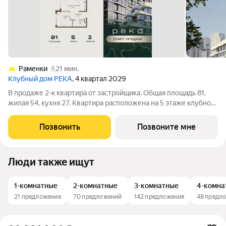
Раменки
21 мин.
Клубный дом РЕКА
, 4 квартал 2029
В продаже 2-к квартира от застройщика. Общая площадь 81,
жилая 54, кухня 27. Квартира расположена на 5 этаже клубного
дома РЕКА-4, 1. Квартира без отделки. Срок сдачи: 4 кв. 2029
года. Высота потолка до 3.65 метра в квартирах и до 4,5 м в
Позвонить
Позвоните мне
пентхаусах,
Люди также ищут
1-комнатные
2-комнатные
3-комнатные
4-комна
21 предложение
70 предложений
142 предложения
48 предл