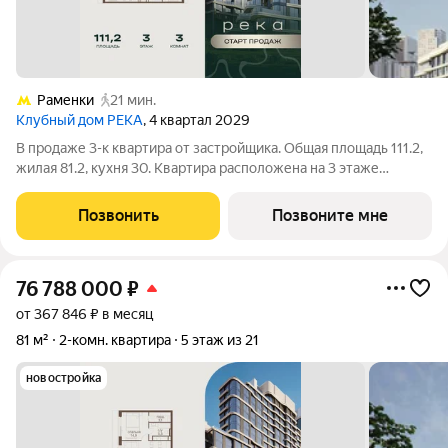
Раменки
21 мин.
Клубный дом РЕКА
, 4 квартал 2029
В продаже 3-к квартира от застройщика. Общая площадь 111.2,
жилая 81.2, кухня 30. Квартира расположена на 3 этаже
клубного дома РЕКА-4, 3. Квартира без отделки. Срок сдачи: 4
кв. 2029 года. Высота потолка до 3.65 метра в квартирах и до
Позвонить
Позвоните мне
4,5 м в
76 788 000
₽
от 367 846 ₽ в месяц
81 м²
2-комн. квартира
5 этаж из 21
новостройка