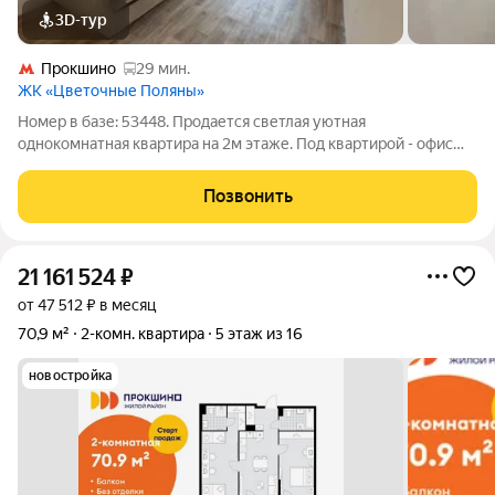
3D-тур
Прокшино
29 мин.
ЖК «Цветочные Поляны»
Номер в базе: 53448. Продается светлая уютная
однокомнатная квартира на 2м этаже. Под квартирой - офис
управляющей компании. Прописка Москва! В квартире
выполнен ремонт, техника и мебель для комфортного
Позвонить
проживания в наличии. Район обжитой - школа,
21 161 524
₽
от 47 512 ₽ в месяц
70,9 м²
2-комн. квартира
5 этаж из 16
новостройка