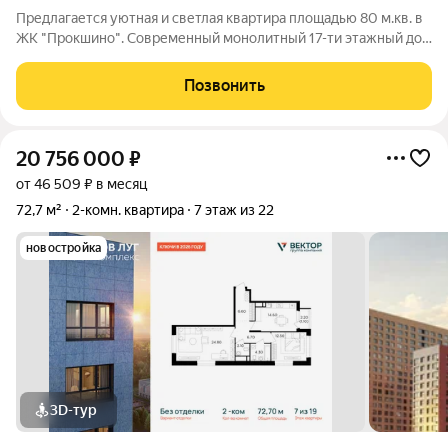
Предлагается уютная и светлая квартира площадью 80 м.кв. в
ЖК "Прокшино". Современный монолитный 17-ти этажный дом
бизнес-класса, расположен в шаговой доступности от метро
Прокшино. В доме подземный паркинг и помещения для
Позвонить
хранения вещей (кладовые).
20 756 000
₽
от 46 509 ₽ в месяц
72,7 м²
2-комн. квартира
7 этаж из 22
новостройка
3D-тур