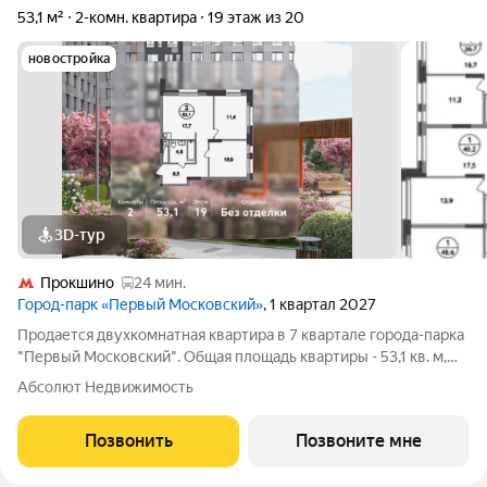
53,1 м²
2-комн. квартира
19 этаж из 20
новостройка
3D-тур
Прокшино
24 мин.
Город-парк «Первый Московский»
, 1 квартал 2027
Продается двухкомнатная квартира в 7 квартале города-парка
"Первый Московский". Общая площадь квартиры - 53,1 кв. м,
этаж 19 из 20. Срок сдачи - 1 квартал 2027 года. Тип дома -
Абсолют Недвижимость
монолитный. ТОЛЬКО ДО 31 АВГУСТА выгодные условия на
приобретение
Позвонить
Позвоните мне