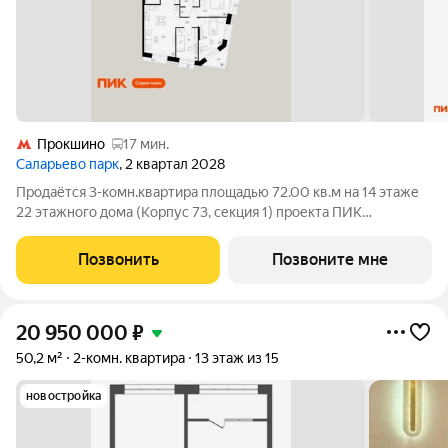
Прокшино
17 мин.
Саларьево парк
, 2 квартал 2028
Продаётся 3-комн.квартира площадью 72.00 кв.м на 14 этаже
22 этажного дома (Корпус 73, секция 1) проекта ПИК
Саларьево парк. Светлый просторный подъезд на уровне
земли, функциональная планировка, большие окна, с отделкой.
Позвонить
Позвоните мне
Жилой район «Саларьево парк»
20 950 000
₽
50,2 м²
2-комн. квартира
13 этаж из 15
новостройка