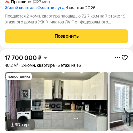
Прокшино
27 мин.
Жилой квартал «Филатов луг»
, 4 квартал 2026
Продается 2-комн. квартира площадью 72,7 кв.м на 7 этаже 19
этажного дома в ЖК "Филатов Луг" от федерального
девелопера ГК «Вектор». Расположение. Жилой квартал
«Филатов Луг» расположен в тихом и экологически чистом
Позвонить
районе Новой Москвы, в поселении
17 700 000
₽
48,2 м²
2-комн. квартира
5 этаж из 16
новостройка
3D-тур