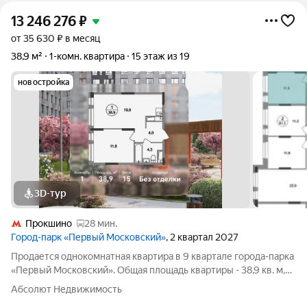
13 246 276
₽
от 35 630 ₽ в месяц
38,9 м²
1-комн. квартира
15 этаж из 19
новостройка
3D-тур
Прокшино
28 мин.
Город-парк «Первый Московский»
, 2 квартал 2027
Продается однокомнатная квартира в 9 квартале города-парка
«Первый Московский». Общая площадь квартиры - 38,9 кв. м,
этаж 15 из 19. Срок сдачи - 2 квартал 2027 года. Тип дома -
Абсолют Недвижимость
монолитный. ТОЛЬКО ДО 31 АВГУСТА выгодные условия на