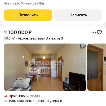
"Ольховый квартал" заезжайте и живите сразу после
Агентство Михайлова Яна
получения ключей! Что вы получаете: - планировку с
просторной кухней 13 м2!; - чистовую отделку без
Позвонить
Написать
11 100 000
₽
40,6 м²
1-комн. квартира
3 этаж из 3
Прокшино
28 мин.
посёлок Марьино
,
Берёзовая улица
,
8