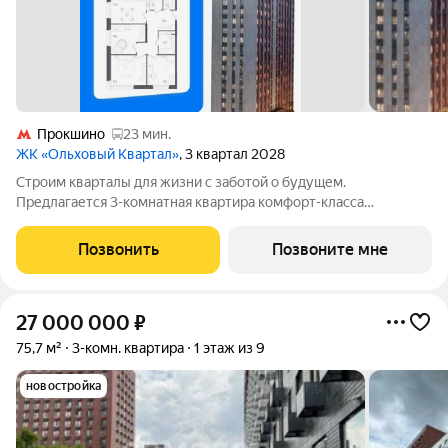
Прокшино
23 мин.
ЖК «Ольховый Квартал»
, 3 квартал 2028
Строим кварталы для жизни с заботой о будущем.
Предлагается 3-комнатная квартира комфорт-класса
площадью 61.9 кв.м в Ольховый Квартал, корпус 1КВ на 14-м
этаже, в жилом комплексе "Ольховый Квартал".Застройщик
Позвонить
Позвоните мне
сдает квартиры с отделкой и без нее.
27 000 000
₽
75,7 м²
3-комн. квартира
1 этаж из 9
новостройка