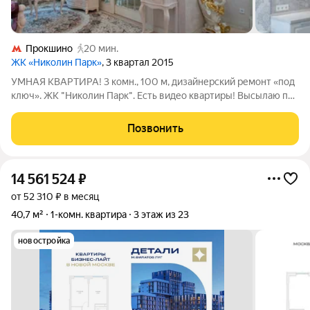
Прокшино
20 мин.
ЖК «Николин Парк»
, 3 квартал 2015
УМНАЯ КВАРТИРА! 3 комн., 100 м, дизайнерский ремонт «под
ключ». ЖК "Николин Парк". Есть видео квартиры! Высылаю при
необходимости. Эта квартира не просто с ремонтом. Она с
продуманной концепцией для вашего комфорта! Забудьте о
Позвонить
проблемах и затратах
14 561 524
₽
от 52 310 ₽ в месяц
40,7 м²
1-комн. квартира
3 этаж из 23
новостройка