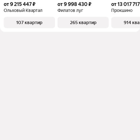
от 9 215 447 ₽
от 9 998 430 ₽
от 13 017 717
Ольховый Квартал
Филатов луг
Прокшино
107 квартир
265 квартир
914 кв