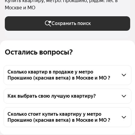
Купить квартиру, метро: Прокшино, рядом: лес в
Москве и МО
Сохранить поиск
Остались вопросы?
Сколько квартир в продаже у метро
Прокшино (красная ветка) в Москве и МО ?
На Яндекс Недвижимости в продаже у метро 
Прокшино (красная ветка) в Москве и МО 2966 
Как выбрать свою лучшую квартиру?
квартир, из них 22 объявления от собственников, 
Чтобы купить квартиру рядом с лесом у метро 
259 объявлений от агентств, 2685 объявлений от 
Прокшино (красная ветка), воспользуйтесь 
Сколько стоит купить квартиру у метро
застройщиков
Прокшино (красная ветка) в Москве и МО ?
тепловой картой для оценки инфраструктуры и 
транспортной доступности в выбранном районе у 
Цена за 
80 268 — 718 320 ₽