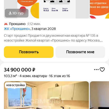
3D-тур
Прокшино
12 мин.
ЖК «Прокшино»
, 3 квартал 2028
Старт продаж! Продается двухкомнатная квартира № 135 в
новостройке Жилой квартал «Прокшино» по адресу Москва,
ТиНАО, Новомосковский АО, Сосенское С/П, Москва,
Новомосковский административный округ, район Коммунарка,
Позвонить
Позвоните мне
ЖК Прокшино, 7.1.3. Общая площадь
34 900 000
₽
103,3 м²
4-комн. квартира
16 этаж из 16
новостройка