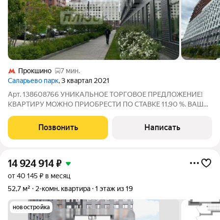
Прокшино
7 мин.
Саларьево парк
, 3 квартал 2021
Арт. 138608766 УНИКАЛЬНОЕ ТОРГОВОЕ ПРЕДЛОЖЕНИЕ!
КВАРТИРУ МОЖНО ПРИОБРЕСТИ ПО СТАВКЕ 11,90 %. ВАША
СДЕЛКА ЗАСТРАХОВАНА до 50 000 000 рублей. КВАРТИРА
ПОД КЛЮЧ! ЗАЕЗЖАЙ И ЖИВИ! ИНТЕРЕСНО! ЗВОНИТЕ! О
Позвонить
Написать
КВАРТИРЕ: Преимущество квартиpы - Отдельно стоящая
14 924 914
₽
от 40 145 ₽ в месяц
52,7 м²
2-комн. квартира
1 этаж из 19
новостройка