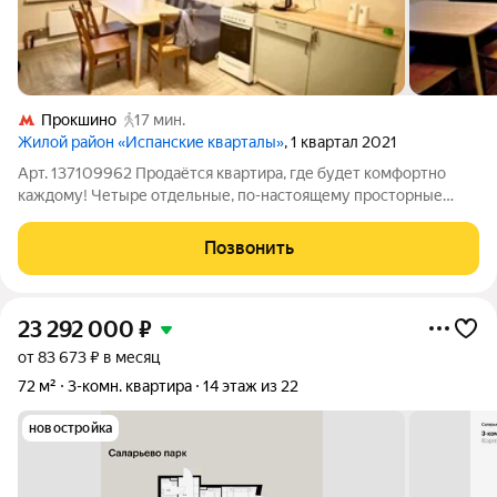
Прокшино
17 мин.
Жилой район «Испанские кварталы»
, 1 квартал 2021
Арт. 137109962 Продаётся квартира, где будет комфортно
каждому! Четыре отдельные, по-настоящему просторные
комнаты больше не нужно спорить за тишину или место.
Большая кухня сердце дома, где вечером собирается вся
Позвонить
семья. Квартира с готовой
23 292 000
₽
от 83 673 ₽ в месяц
72 м²
3-комн. квартира
14 этаж из 22
новостройка