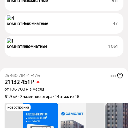
3-комнатные
511
4-комнатные
47
1-комнатные
1 051
25 460 784
₽
–17%
21 132 451
₽
от 106 703 ₽ в месяц
61,9 м²
3-комн. квартира
14 этаж из 16
новостройка