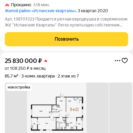
Прокшино
18 мин.
Жилой район «Испанские кварталы»
, 3 квартал 2020
Арт. 138701323 Продается уютная евродвушка в современном
ЖК "Испанские Кварталы" Легко купить:один собственник
более 5 лет в собственности без долгов и обременений
данную квартиру можно приобрести в ипотеку по ставке 11,9%
Позвонить
быстрый выход на сделку
25 830 000
₽
от 108 250 ₽ в месяц
85,7 м²
3-комн. квартира
2 этаж из 7
новостройка