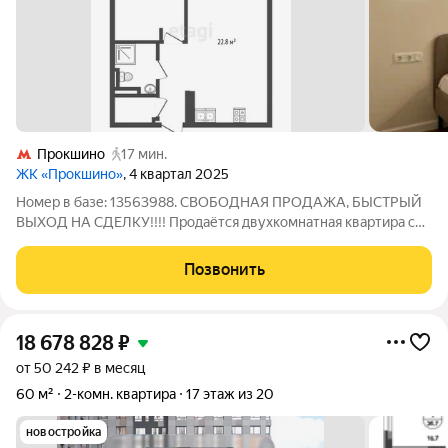
Прокшино
17 мин.
ЖК «Прокшино»
, 4 квартал 2025
Номер в базе: 13563988. СВОБОДНАЯ ПРОДАЖА, БЫСТРЫЙ
ВЫХОД НА СДЕЛКУ!!!! Продаётся двухкомнатная квартира с
дизайнерским ремонтом в микрорайоне Прокшино
пространство, где каждая деталь продумана для вашего
Позвонить
комфорта. Общая площадь 50,2 кв.м, а сердце
18 678 828
₽
от 50 242 ₽ в месяц
60 м²
2-комн. квартира
17 этаж из 20
новостройка