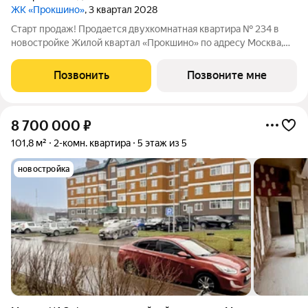
ЖК «Прокшино»
, 3 квартал 2028
Старт продаж! Продается двухкомнатная квартира № 234 в
новостройке Жилой квартал «Прокшино» по адресу Москва,
ТиНАО, Новомосковский АО, Сосенское С/П, Москва,
Новомосковский административный округ, район Коммунарка,
Позвонить
Позвоните мне
ЖК Прокшино, 7.1.3. Общая площадь
8 700 000
₽
101,8 м²
2-комн. квартира
5 этаж из 5
новостройка