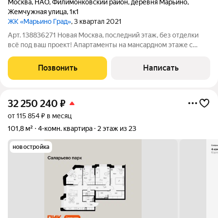
Москва
,
НАО
,
Филимонковский район
,
деревня Марьино
,
Жемчужная улица
,
1к1
ЖК «Марьино Град»
, 3 квартал 2021
Арт. 138836271 Новая Москва, последний этаж, без отделки
всё под ваш проект! Апартаменты на мансардном этаже с
эффектным архитектурным объёмом и косыми потолками,
которые превращают пространство в стильный лофт или
Позвонить
Написать
уютное гнездо с характером. Без
32 250 240
₽
от 115 854 ₽ в месяц
101,8 м²
4-комн. квартира
2 этаж из 23
новостройка