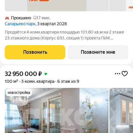
Прокшино
17 мин.
Саларьево парк
, 3 квартал 2028
Продаётся 4-комн.квартира площадью 101.80 кв.м на 2 этаже
23 этажного дома (Корпус 69.1, секция 1) проекта ПИК
Саларьево парк. Светлый просторный подъезд на уровне
земли, функциональная планировка, большие окна, с отделкой.
Позвонить
Позвоните мне
Жилой район «Саларьево
32 950 000
₽
100 м²
3-комн. квартира
6 этаж из 9
новостройка