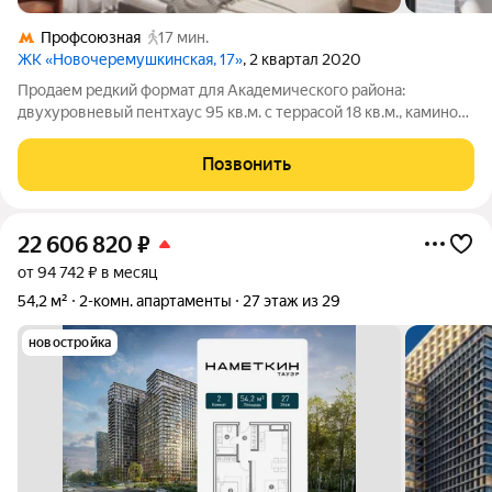
Профсоюзная
17 мин.
ЖК «Новочеремушкинская, 17»
, 2 квартал 2020
Продаем редкий формат для Академического района:
двухуровневый пентхаус 95 кв.м. с террасой 18 кв.м., камином,
вторым светом и потолками 6,7 м. Квартира продаётся без
отделки, при этом есть согласованный с МосЖилИнспекцией
Позвонить
(МЖИ) проект планировки и
22 606 820
₽
от 94 742 ₽ в месяц
54,2 м²
2-комн. апартаменты
27 этаж из 29
новостройка