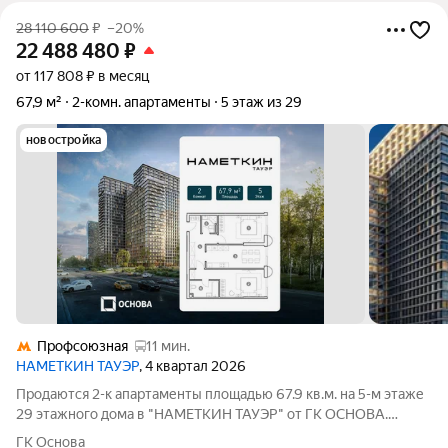
28 110 600
₽
–20%
22 488 480
₽
от 117 808 ₽ в месяц
67,9 м²
2-комн. апартаменты
5 этаж из 29
новостройка
Профсоюзная
11 мин.
НАМЕТКИН ТАУЭР
, 4 квартал 2026
Продаются 2-к апартаменты площадью 67.9 кв.м. на 5-м этаже
29 этажного дома в "НАМЕТКИН ТАУЭР" от ГК ОСНОВА.
Наметкин Тауэр - комплекс бизнес-класса с премиальным
ГК Основа