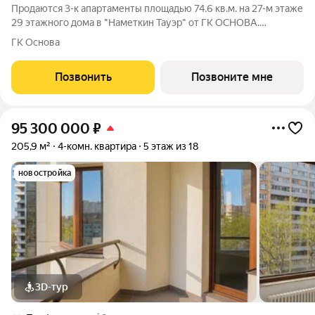
Продаются 3-к апартаменты площадью 74.6 кв.м. на 27-м этаже
29 этажного дома в "Наметкин Тауэр" от ГК ОСНОВА.
Наметкин Тауэр - комплекс бизнес-класса с премиальным
ГК Основа
обслуживанием, располагается в районе Черёмушки на Юго-
Западе Москвы. Архитектура от
Позвонить
Позвоните мне
95 300 000
₽
205,9 м²
4-комн. квартира
5 этаж из 18
новостройка
3D-тур