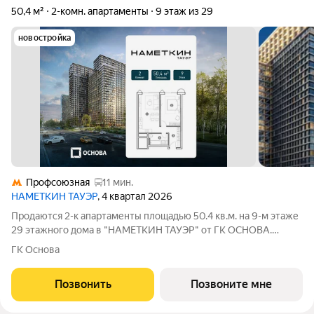
50,4 м²
2-комн. апартаменты
9 этаж из 29
новостройка
Профсоюзная
11 мин.
НАМЕТКИН ТАУЭР
, 4 квартал 2026
Продаются 2-к апартаменты площадью 50.4 кв.м. на 9-м этаже
29 этажного дома в "НАМЕТКИН ТАУЭР" от ГК ОСНОВА.
Наметкин Тауэр - комплекс бизнес-класса с премиальным
ГК Основа
обслуживанием, располагается в районе Черёмушки на Юго-
Западе Москвы. Архитектура от
Позвонить
Позвоните мне