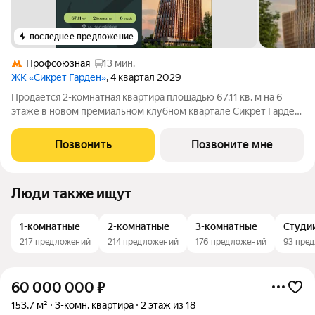
последнее предложение
Профсоюзная
13 мин.
ЖК «Сикрет Гарден»
, 4 квартал 2029
Продаётся 2-комнатная квартира площадью 67,11 кв. м на 6
этаже в новом премиальном клубном квартале Сикрет Гарден.
«Сикрет Гарден» - закрытый камерный квартал премиум-
класса, расположенный на Юго-Западе столицы, в
Позвонить
Позвоните мне
историческом Обручевском районе. Три
Люди также ищут
1-комнатные
2-комнатные
3-комнатные
Студи
217 предложений
214 предложений
176 предложений
93 пре
60 000 000
₽
153,7 м²
3-комн. квартира
2 этаж из 18