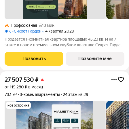
Профсоюзная
13 мин.
ЖК «Сикрет Гарден»
, 4 квартал 2029
Продаётся 1-комнатная квартира площадью 45,23 кв. м на 7
этаже в новом премиальном клубном квартале Сикрет Гарден.
«Сикрет Гарден» - закрытый камерный квартал премиум-
класса, расположенный на Юго-Западе столицы, в
Позвонить
Позвоните мне
историческом Обручевском районе. Три
27 507 530
₽
от 115 280 ₽ в месяц
73,1 м²
3-комн. апартаменты
24 этаж из 29
новостройка