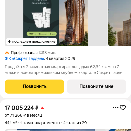
последнее предложение
Профсоюзная
13 мин.
ЖК «Сикрет Гарден»
, 4 квартал 2029
Продаётся 2-комнатная квартира площадью 62,34 кв. м на 7
этаже в новом премиальном клубном квартале Сикрет Гарден.
«Сикрет Гарден» - закрытый камерный квартал премиум-
класса, расположенный на Юго-Западе столицы, в
Позвонить
Позвоните мне
историческом Обручевском районе. Три
17 005 224
₽
от 71 266 ₽ в месяц
44,1 м²
1-комн. апартаменты
4 этаж из 29