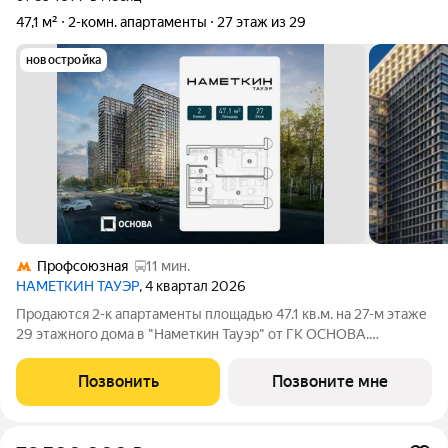
47,1 м²
2-комн. апартаменты
27 этаж из 29
новостройка
Профсоюзная
11 мин.
НАМЕТКИН ТАУЭР
, 4 квартал 2026
Продаются 2-к апартаменты площадью 47.1 кв.м. на 27-м этаже
29 этажного дома в "Наметкин Тауэр" от ГК ОСНОВА.
Наметкин Тауэр - комплекс бизнес-класса с премиальным
обслуживанием, располагается в районе Черёмушки на Юго-
Позвонить
Позвоните мне
Западе Москвы. Архитектура от