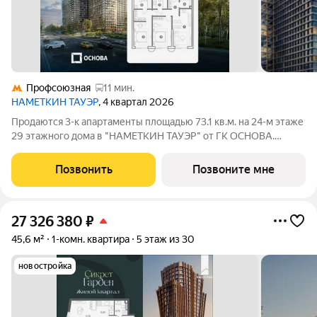
Профсоюзная
11 мин.
НАМЕТКИН ТАУЭР
, 4 квартал 2026
Продаются 3-к апартаменты площадью 73.1 кв.м. на 24-м этаже
29 этажного дома в "НАМЕТКИН ТАУЭР" от ГК ОСНОВА.
Наметкин Тауэр - комплекс бизнес-класса с премиальным
обслуживанием, располагается в районе Черёмушки на Юго-
Позвонить
Позвоните мне
Западе Москвы. Архитектура от
27 326 380
₽
45,6 м²
1-комн. квартира
5 этаж из 30
новостройка