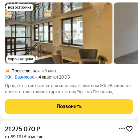
новостройка
хорошая цена
Профсоюзная
9 мин.
ЖК «Вавилово»
, 4 квартал 2005
Продаётся трёхкомнатная квартира в элитном ЖК «Вавилово»
проекте талантливого архитектора Эразма Пепаняна,
воплощающий концепцию пятизвёздочного отеля.
Преимущества комплекса:благоустроенный внутренний двор
Позвонить
с террасами и ландшафтными композициями;
21 275 070
₽
от 89 161 ₽ в месяц