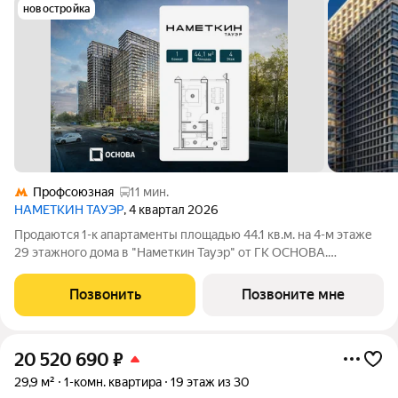
новостройка
Профсоюзная
11 мин.
НАМЕТКИН ТАУЭР
, 4 квартал 2026
Продаются 1-к апартаменты площадью 44.1 кв.м. на 4-м этаже
29 этажного дома в "Наметкин Тауэр" от ГК ОСНОВА.
Наметкин Тауэр - комплекс бизнес-класса с премиальным
обслуживанием, располагается в районе Черёмушки на Юго-
Позвонить
Позвоните мне
Западе Москвы. Архитектура от
20 520 690
₽
29,9 м²
1-комн. квартира
19 этаж из 30