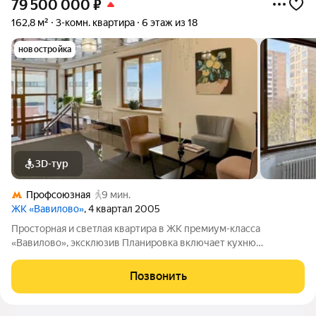
79 500 000
₽
162,8 м²
3-комн. квартира
6 этаж из 18
новостройка
3D-тур
Профсоюзная
9 мин.
ЖК «Вавилово»
, 4 квартал 2005
Просторная и светлая квартира в ЖК премиум-класса
«Вавилово», эксклюзив Планировка включает кухню
площадью 28.3 м, три комнаты, два санузла и две лоджии.
Пространство разделено на общее и приватное, большие
Позвонить
площади комнат, предусмотрено много места