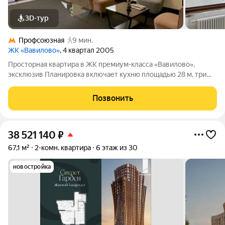
3D-тур
Профсоюзная
9 мин.
ЖК «Вавилово»
, 4 квартал 2005
Просторная квартира в ЖК премиум-класса «Вавилово»,
эксклюзив Планировка включает кухню площадью 28 м, три
комнаты, два санузла и две лоджии. Пространство разделено
на общее и приватное, большие площади комнат,
Позвонить
предусмотрено много места для хранения
38 521 140
₽
67,1 м²
2-комн. квартира
6 этаж из 30
новостройка