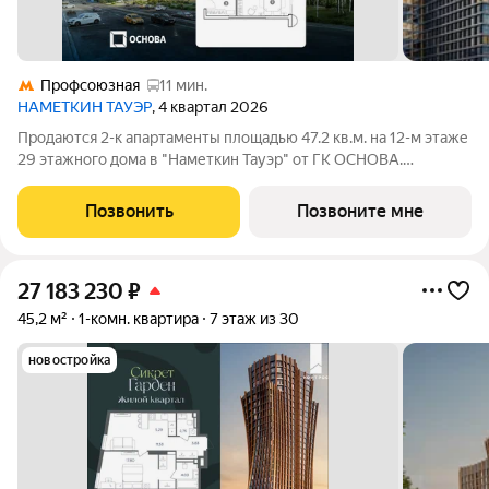
Профсоюзная
11 мин.
НАМЕТКИН ТАУЭР
, 4 квартал 2026
Продаются 2-к апартаменты площадью 47.2 кв.м. на 12-м этаже
29 этажного дома в "Наметкин Тауэр" от ГК ОСНОВА.
Наметкин Тауэр - комплекс бизнес-класса с премиальным
обслуживанием, располагается в районе Черёмушки на Юго-
Позвонить
Позвоните мне
Западе Москвы. Архитектура от
27 183 230
₽
45,2 м²
1-комн. квартира
7 этаж из 30
новостройка