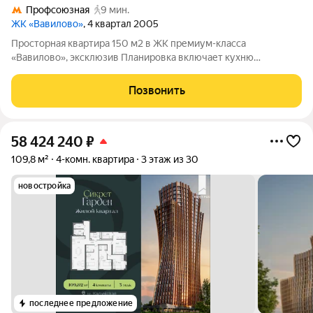
Профсоюзная
9 мин.
ЖК «Вавилово»
, 4 квартал 2005
Просторная квартира 150 м2 в ЖК премиум-класса
«Вавилово», эксклюзив Планировка включает кухню
площадью 18 м, три комнаты, два санузла и просторную
прихожую. Пространство разделено на общее и приватное,
Позвонить
большие площади комнат, предусмотрено много
58 424 240
₽
109,8 м²
4-комн. квартира
3 этаж из 30
новостройка
последнее предложение