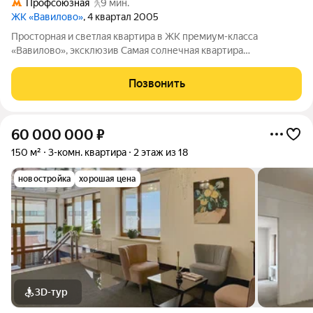
Профсоюзная
9 мин.
ЖК «Вавилово»
, 4 квартал 2005
Просторная и светлая квартира в ЖК премиум-класса
«Вавилово», эксклюзив Самая солнечная квартира
расположена на 2 солнечные стороны света и прекрасно
освещена в течение всего дня. Планировка включает кухню
Позвонить
площадью 28.3 м, четыре комнаты, три санузла
60 000 000
₽
150 м²
3-комн. квартира
2 этаж из 18
новостройка
хорошая цена
3D-тур