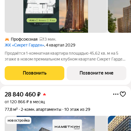
Профсоюзная
13 мин.
ЖК «Сикрет Гарден»
, 4 квартал 2029
Продаётся 1-комнатная квартира площадью 45,62 кв. м на 5
этаже в новом премиальном клубном квартале Сикрет Гарден.
«Сикрет Гарден» - закрытый камерный квартал премиум-
класса, расположенный на Юго-Западе столицы, в
Позвонить
Позвоните мне
историческом Обручевском районе. Три
28 840 460
₽
от 120 866 ₽ в месяц
77,8 м²
2-комн. апартаменты
10 этаж из 29
новостройка