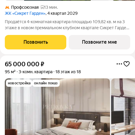
Профсоюзная
13 мин.
ЖК «Сикрет Гарден»
, 4 квартал 2029
Продаётся 4-комнатная квартира площадью 109,82 кв. м на 3
этаже в новом премиальном клубном квартале Сикрет Гарден.
«Сикрет Гарден» - закрытый камерный квартал премиум-
класса, расположенный на Юго-Западе столицы, в
Позвонить
Позвоните мне
историческом Обручевском районе.
65 000 000
₽
95 м²
3-комн. квартира
18 этаж из 18
новостройка
онлайн показ