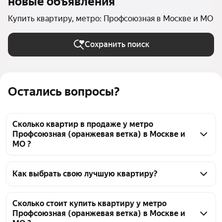
новые объявления
Купить квартиру, метро: Профсоюзная в Москве и МО
Сохранить поиск
Остались вопросы?
Сколько квартир в продаже у метро
Профсоюзная (оранжевая ветка) в Москве и
МО ?
На Яндекс Недвижимости в продаже у метро 
Профсоюзная (оранжевая ветка) в Москве и МО 710 
Как выбрать свою лучшую квартиру?
квартир, из них 7 объявлений от агентств, 703 
Чтобы купить квартиру с террасой у метро 
объявления от застройщиков
Профсоюзная (оранжевая ветка), воспользуйтесь 
Сколько стоит купить квартиру у метро
Профсоюзная (оранжевая ветка) в Москве и
тепловой картой для оценки инфраструктуры и 