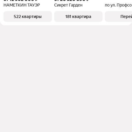
НАМЕТКИН ТАУЭР
Сикрет Гарден
по ул. Профс
522 квартиры
181 квартира
Пере