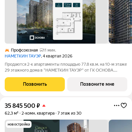
Профсоюзная
11 мин.
НАМЕТКИН ТАУЭР
, 4 квартал 2026
Продаются 2-к апартаменты площадью 77.8 кв.м. на 10-м этаже
29 этажного дома в "НАМЕТКИН ТАУЭР" от ГК ОСНОВА.
Наметкин Тауэр - комплекс бизнес-класса с премиальным
обслуживанием, располагается в районе Черёмушки на Юго-
Позвонить
Позвоните мне
Западе Москвы. Архитектура от
35 845 500
₽
62,3 м²
2-комн. квартира
7 этаж из 30
новостройка