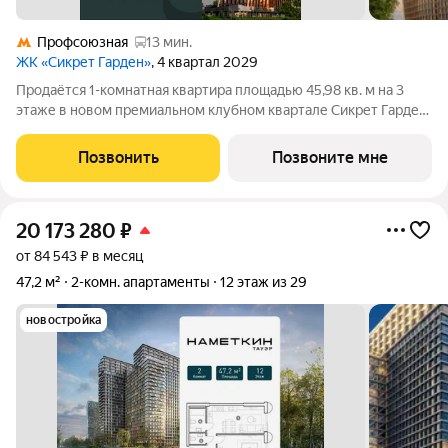
Профсоюзная
13 мин.
ЖК «Сикрет Гарден»
, 4 квартал 2029
Продаётся 1-комнатная квартира площадью 45,98 кв. м на 3
этаже в новом премиальном клубном квартале Сикрет Гарден.
«Сикрет Гарден» - закрытый камерный квартал премиум-
класса, расположенный на Юго-Западе столицы, в
Позвонить
Позвоните мне
историческом Обручевском районе. Три
20 173 280
₽
от 84 543 ₽ в месяц
47,2 м²
2-комн. апартаменты
12 этаж из 29
новостройка