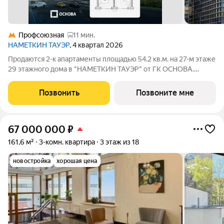
Профсоюзная
11 мин.
НАМЕТКИН ТАУЭР
, 4 квартал 2026
Продаются 2-к апартаменты площадью 54.2 кв.м. на 27-м этаже
29 этажного дома в "НАМЕТКИН ТАУЭР" от ГК ОСНОВА.
Наметкин Тауэр - комплекс бизнес-класса с премиальным
обслуживанием, располагается в районе Черёмушки на Юго-
Позвонить
Позвоните мне
Западе Москвы. Архитектура от
67 000 000
₽
161,6 м²
3-комн. квартира
3 этаж из 18
новостройка
хорошая цена