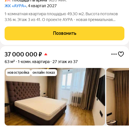
Площадь Гагарина
20 мин.
ЖК «АУРА»
, 4 квартал 2027
1-комнатная квартира площадью 49.30 м2. Высота потолков
3.16 м. Этаж 3 из 41. О проекте АУРА - новая премиальная
доминанта Москвы в 10 минутах от Садового кольца. Проект
состоит из 42-этажной Бронзовой башни и 41-этажной
Позвонить
Серебряной. Рядом расположены
37 000 000
₽
63 м²
1-комн. квартира
27 этаж из 37
новостройка
онлайн показ