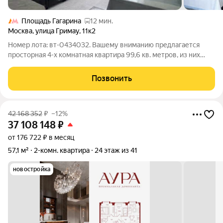
Площадь Гагарина
12 мин.
Москва
,
улица Гримау
,
11к2
Номер лота: вт-0434032. Вашему вниманию предлагается
просторная 4-х комнатная квартира 99,6 кв. метров, из них
64,6 кв. метра жилой площади (кухня 12,9 и 4-ре
изолированные комнаты по 16,8; 15,7; 11,9; и гостиная 20,2 кв.м.,
Позвонить
раздельный санузел (ванна
42 168 352
₽
–12%
37 108 148
₽
от 176 722 ₽ в месяц
57,1 м²
2-комн. квартира
24 этаж из 41
новостройка