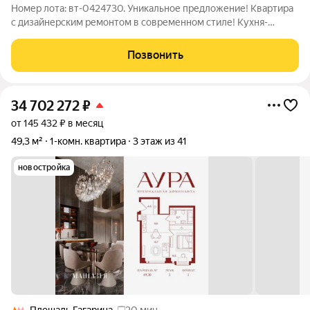
Номер лота: вт-0424730. Уникальное предложение! Квартира
с дизайнерским ремонтом в современном стиле! Кухня-
гостиная 32 кв.м. с интерьерным холодильником, две
изолированные мастер спальни (в каждой спальне своя
Позвонить
оборудованная гардеробная), два санузла
34 702 272
₽
от 145 432 ₽ в месяц
49,3 м²
1-комн. квартира
3 этаж из 41
новостройка