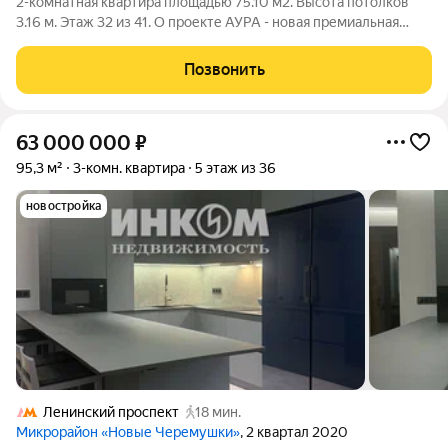
2-комнатная квартира площадью 75.10 м2. Высота потолков
3.16 м. Этаж 32 из 41. О проекте АУРА - новая премиальная
доминанта Москвы в 10 минутах от Садового кольца. Проект
состоит из 42-этажной Бронзовой башни и 41-этажной
Позвонить
Серебряной. Рядом
63 000 000
₽
95,3 м²
3-комн. квартира
5 этаж из 36
новостройка
Ленинский проспект
18 мин.
Микрорайон «Новые Черемушки»
, 2 квартал 2020