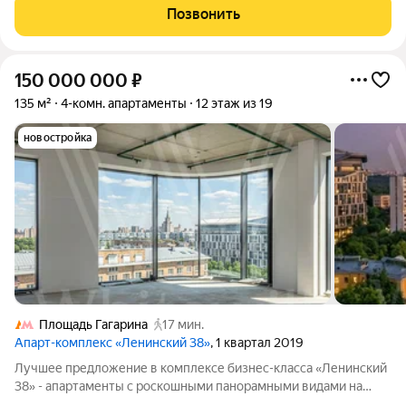
состоит из 42-этажной Бронзовой башни и 41-этажной
Позвонить
Серебряной. Рядом
150 000 000
₽
135 м²
4-комн. апартаменты
12 этаж из 19
новостройка
Площадь Гагарина
17 мин.
Апарт-комплекс «Ленинский 38»
, 1 квартал 2019
Лучшее предложение в комплексе бизнес-класса «Ленинский
38» - апартаменты с роскошными панорамными видами на
Воробьевы горы, МГУ и сверкающие башни делового центра