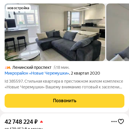
новостройка
Ленинский проспект
18 мин.
Микрорайон «Новые Черемушки»
, 2 квартал 2020
Id 385597. Стильная квартира в престижном жилом комплексе
«Новые Черемушки» Вашему вниманию готовый к заселению
в дизайнерском воплощении вариант с wow-эффектом
пространства. Просторная кухня-гостиная плавно
Позвонить
переходящая в зону отдыха, создавая
42 748 224
₽