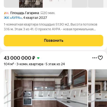
Площадь Гагарина
20 мин.
ЖК «АУРА»
, 4 квартал 2027
1-комнатная квартира площадью 51.90 м2. Высота потолков
3.16 м. Этаж 3 из 41. О проекте АУРА - новая премиальная
доминанта Москвы в 10 минутах от Садового кольца. Проект
состоит из 42-этажной Бронзовой башни и 41-этажной
Позвонить
Серебряной. Рядом расположены
43 000 000
₽
104 м²
3-комн. квартира
5 этаж из 24