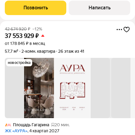
Москва-Сити. Апартаменты с 3 спальнями и с отделкой white
Позвонить
Написать
box расположены на 12 этаже.
42 674 920
₽
–12%
37 553 929
₽
от 178 845 ₽ в месяц
57,7 м²
2-комн. квартира
26 этаж из 41
новостройка
Площадь Гагарина
20 мин.
ЖК «АУРА»
, 4 квартал 2027