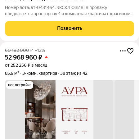
Номер лота: вт-0431464. ЭКСКЛЮЗИВ! В продажу
предлагается просторная 4-х комнатная квартира c красивыми
видами на Москву. Квартира общей площадью 158 кв. м.,
включая лоджию и балконы, расположена на 19-ом этаже 19
Позвонить
этажного дома. Квартира в жилом
60 192 000
₽
–12%
52 968 960
₽
от 252 256 ₽ в месяц
85,5 м²
3-комн. квартира
38 этаж из 42
новостройка