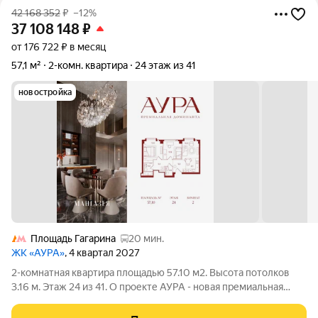
42 168 352
₽
–12%
37 108 148
₽
от 176 722 ₽ в месяц
57,1 м²
2-комн. квартира
24 этаж из 41
новостройка
Площадь Гагарина
20 мин.
ЖК «АУРА»
, 4 квартал 2027
2-комнатная квартира площадью 57.10 м2. Высота потолков
3.16 м. Этаж 24 из 41. О проекте АУРА - новая премиальная
доминанта Москвы в 10 минутах от Садового кольца. Проект
состоит из 42-этажной Бронзовой башни и 41-этажной