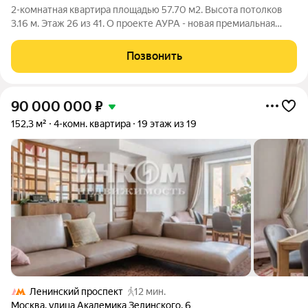
2-комнатная квартира площадью 57.70 м2. Высота потолков
3.16 м. Этаж 26 из 41. О проекте АУРА - новая премиальная
доминанта Москвы в 10 минутах от Садового кольца. Проект
состоит из 42-этажной Бронзовой башни и 41-этажной
Позвонить
Серебряной. Рядом
90 000 000
₽
152,3 м²
4-комн. квартира
19 этаж из 19
Ленинский проспект
12 мин.
Москва
,
улица Академика Зелинского
,
6