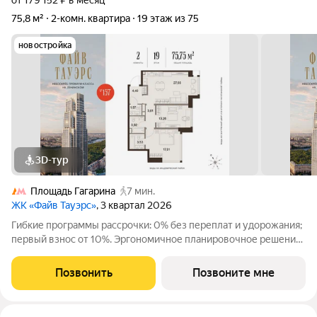
от 179 152 ₽ в месяц
75,8 м²
2-комн. квартира
19 этаж из 75
новостройка
3D-тур
Площадь Гагарина
7 мин.
ЖК «Файв Тауэрс»
, 3 квартал 2026
Гибкие программы рассрочки: 0% без переплат и удорожания;
первый взнос от 10%. Эргономичное планировочное решение
с грамотным функциональным зонированием Просторный
холл с примыкающим к нему гостевым санузлом,
Позвонить
Позвоните мне
разделяющий входную часть квартиры от