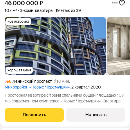
46 000 000
₽
107 м²
3-комн. квартира
19 этаж из 39
новостройка
хорошая цена
Ленинский проспект
18 мин.
Микрорайон «Новые Черемушки»
, 2 квартал 2020
Просторная квартира с тремя спальнями общей площадью 107
м в современном комплексе «Новые Черёмушки». Квартира
без отделки расположена на 19-м этаже в корпусе 1.
Возможно спланировать кухню-гостиную, мастер-спальню,
Позвонить
Написать
две спальни, ванную комнату,