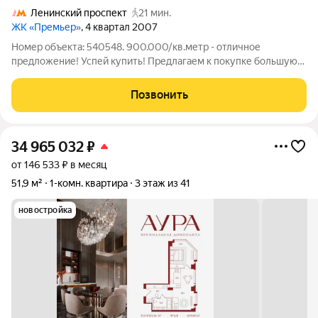
Ленинский проспект
21 мин.
ЖК «Премьер»
, 4 квартал 2007
Номер объекта: 540548. 900.000/кв.метр - отличное
предложение! Успей купить! Предлагаем к покупке большую
семейную квартиру в ЖК Премьер с потрясающими видовыми
характеристиками. На видовых15-16 этажах с грамотно
Позвонить
продуманным планировочным решением,
34 965 032
₽
от 146 533 ₽ в месяц
51,9 м²
1-комн. квартира
3 этаж из 41
новостройка