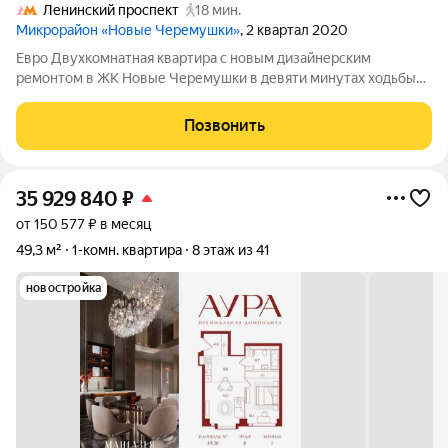
Ленинский проспект
18 мин.
Микрорайон «Новые Черемушки»
, 2 квартал 2020
Евро Двухкомнатная квартира с новым дизайнерским
ремонтом в ЖК Новые Черемушки в девяти минутах ходьбы
от метро Академическая, со своей благоустроенной
огороженной территорией, охраной и пропускным режимом
Позвонить
на территорию комплекса и подъезд дома, в
35 929 840
₽
от 150 577 ₽ в месяц
49,3 м²
1-комн. квартира
8 этаж из 41
новостройка