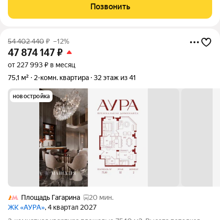
территория. Круглосуточная охрана. Видеонаблюдение.
Позвонить
Монолитный дом 2020 года. Квартира с
54 402 440
₽
–12%
47 874 147
₽
от 227 993 ₽ в месяц
75,1 м²
2-комн. квартира
32 этаж из 41
новостройка
Площадь Гагарина
20 мин.
ЖК «АУРА»
, 4 квартал 2027