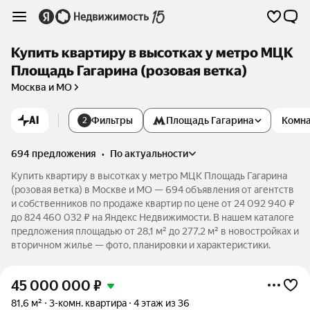
Купить квартиру в высотках у метро МЦК
Площадь Гагарина (розовая ветка)
Москва и МО
AI
Фильтры
Площадь Гагарина
Комн
2
694 предложения
•
по актуальности
Купить квартиру в высотках у метро МЦК Площадь Гагарина
(розовая ветка) в Москве и МО — 694 объявления от агентств
и собственников по продаже квартир по цене от 24 092 940 ₽
до 824 460 032 ₽ на Яндекс Недвижимости. В нашем каталоге
предложения площадью от 28,1 м² до 277,2 м² в новостройках и
вторичном жилье — фото, планировки и характеристики.
45 000 000
₽
81,6 м²
3-комн. квартира
4 этаж из 36