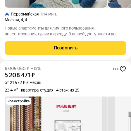
Первомайская
14 мин.
Москва
,
4
,
4
Новые апартаменты для личного пользования,
инвестирования, сдачи в аренду. В пешей доступности до
метро Первомайская. Площадь от 11 до 25,5 кв.м; Высота
потолков 3 м; 5-этажное кирпичное жилое здание с отдельной
Позвонить
входной группой в помещения-студии.
6 005 060
₽
–13%
5 208 471
₽
от 21 572 ₽ в месяц
23,4 м²
квартира-студия
4 этаж из 25
новостройка