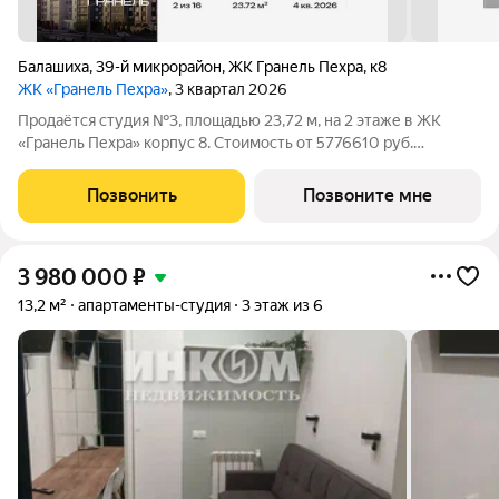
Балашиха
,
39-й микрорайон
,
ЖК Гранель Пехра
,
к8
ЖК «Гранель Пехра»
, 3 квартал 2026
Продаётся студия №3, площадью 23,72 м, на 2 этаже в ЖК
«Гранель Пехра» корпус 8. Стоимость от 5776610 руб.
Квартира без отделки, планировка односторонняя, окна во
двор. Современный комплекс «Гранель Пехра» расположен в
Позвонить
Позвоните мне
северной части Балашихи, в 8
3 980 000
₽
13,2 м²
апартаменты-студия
3 этаж из 6