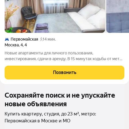
Первомайская
14 мин.
Москва
,
4
,
4
Новые апартаменты для личного пользования,
инвестирования, сдачи в аренду. В 15 минутах ходьбы от метро
Первомайская. Площадь от 11 до 25,5 кв.м; Высота потолков 3
м; 5-этажное кирпичное жилое здание с отдельной входной
Позвонить
группой в помещения-студии.
Сохраняйте поиск и не упускайте
новые объявления
Купить квартиру, студия, до 23 м², метро:
Первомайская в Москве и МО