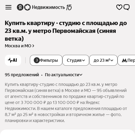
Купить квартиру - студию с площадью до
23 кв.м. у метро Первомайская (синяя
ветка)
Москва и МО
AI
Фильтры
Студия
до 23 м²
Пер
3
95 предложений
•
по актуальности
Купить квартиру-студию с площадью до 23 кв.м. у метро
Первомайская (синяя ветка) в Москве и МО — 95 объявлений
от агентств и собственников по продаже квартир-студий по
цене от 3 700 000 ₽ до 13 100 000 ₽ на Яндекс
Недвижимости. В нашем каталоге предложения площадью от
8,7 м² до 25 м² в новостройках и вторичном жилье — фото,
планировки и характеристики.