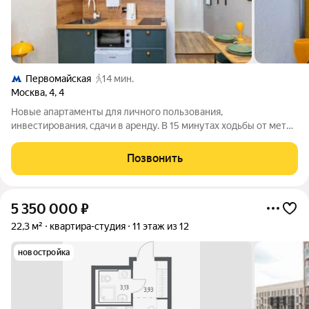
Первомайская
14 мин.
Москва
,
4
,
4
Новые апартаменты для личного пользования,
инвестирования, сдачи в аренду. В 15 минутах ходьбы от метро
Первомайская. Площадь от 11 до 25,5 кв.м; Высота потолков 3
м; 5-этажное кирпичное жилое здание с отдельной входной
Позвонить
группой в помещения-студии.
5 350 000
₽
22,3 м²
квартира-студия
11 этаж из 12
новостройка