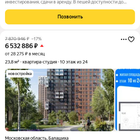
инвестирования, сдачи в аренду. В пешей доступности до
метро Первомайская. Площадь от 11 до 25,5 кв.м; Высота
потолков 3 м; 5-этажное кирпичное жилое здание с отдельной
Позвонить
входной группой в помещения-студии.
7 870 946
₽
–17%
6 532 886
₽
от 28 275 ₽ в месяц
23,8 м²
квартира-студия
10 этаж из 24
новостройка
Московская область
,
Балашиха