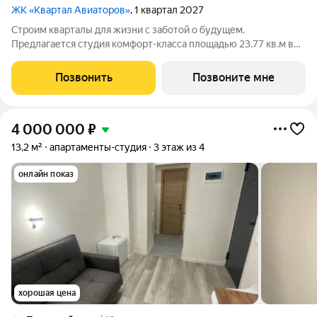
ЖК «Квартал Авиаторов»
, 1 квартал 2027
Строим кварталы для жизни с заботой о будущем.
Предлагается студия комфорт-класса площадью 23.77 кв.м в
Квартал Авиаторов, корпус 4КВ на 10-м этаже, в жилом
комплексе "Квартал Авиаторов".Квартиры комплекса на
Позвонить
Позвоните мне
выбор: могут быть как с отделкой, так и
4 000 000
₽
13,2 м²
апартаменты-студия
3 этаж из 4
онлайн показ
хорошая цена