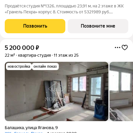
Продаётся студия №1326, площадью 23,91 м, на 2 этаже в ЖК
«Гранель Пехра» корпус 8. Стоимость от 5321989 руб.
Квартира без отделки, планировка односторонняя, окна на
улицу. Современный комплекс «Гранель Пехра» расположен в
Позвонить
Позвоните мне
северной части Балашихи, в
5 200 000
₽
22 м²
квартира-студия
11 этаж из 25
новостройка
онлайн показ
Балашиха
,
улица Яганова
,
9