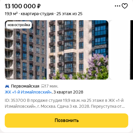
13 100 000
₽
19,9 м²
квартира-студия
25 этаж из 25
новостройка
Первомайская
17 мин.
ЖК «1-й Измайловский»
, 3 квартал 2028
ID: 353700 В продаже студия 19,9 кв.м. на 25 этаже в ЖК «1-й
Измайловский», г. Москва. Сдача 3 кв. 2028. Переуступка от
физического лица. Ипотека Сбербанка. ЖК «1-й
Измайловский» современный жилой комплекс на востоке
Позвонить
Москвы Монолитно-кирпичная