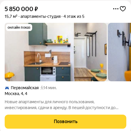
5 850 000
₽
15,7 м²
апартаменты-студия
4 этаж из 5
онлайн показ
Первомайская
14 мин.
Москва
,
4
,
4
Новые апартаменты для личного пользования,
инвестирования, сдачи в аренду. В пешей доступности до
метро Первомайская. Площадь от 11 до 25,5 кв.м; Высота
потолков 3 м; 5-этажное кирпичное жилое здание с отдельной
Позвонить
входной группой в помещения-студии.