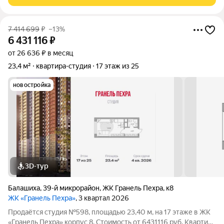
возможностью регистрации. Вариант для: инвестиций, для
7 414 699
₽
–13%
6 431 116
₽
от 26 636 ₽ в месяц
23,4 м²
квартира-студия
17 этаж из 25
новостройка
3D-тур
Балашиха
,
39-й микрорайон
,
ЖК Гранель Пехра
,
к8
ЖК «Гранель Пехра»
, 3 квартал 2026
Продаётся студия №598, площадью 23,40 м, на 17 этаже в ЖК
«Гранель Пехра» корпус 8. Стоимость от 6431116 руб. Квартира