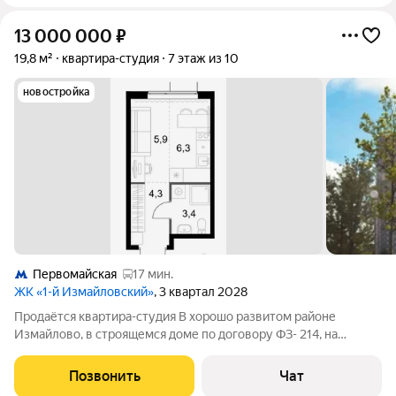
13 000 000
₽
19,8 м²
квартира-студия
7 этаж из 10
новостройка
Первомайская
17 мин.
ЖК «1-й Измайловский»
, 3 квартал 2028
Продаётся квартира-студия В хорошо развитом районе
Измайлово, в строящемся доме по договору ФЗ- 214, на
комфортном 7 этаже 10-этажного дома (хорошее
расположение на этаже, не у лифта). Площадь 19,9 кв. м.
Позвонить
Чат
Панорамные окна в пол. Дом строит надежный