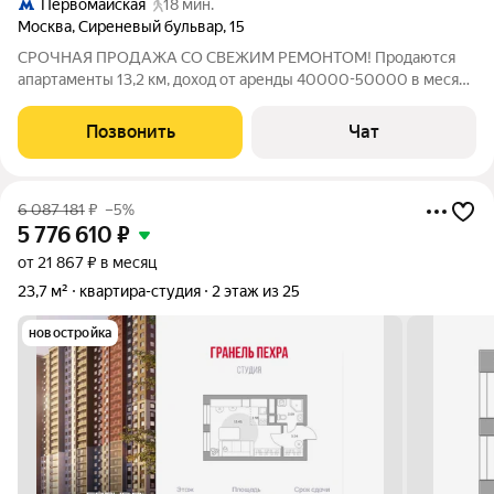
Первомайская
18 мин.
Москва
,
Сиреневый бульвар
,
15
СРОЧНАЯ ПРОДАЖА СО СВЕЖИМ РЕМОНТОМ! Продаются
апартаменты 13,2 км, доход от аренды 40000-50000 в месяц,
отдельный кадастровый номер, имеется кухонный гарнитур,
спальное место, холодильник, страстная машина, консьерж
Позвонить
Чат
сервис обеспечивает комфорт и
6 087 181
₽
–5%
5 776 610
₽
от 21 867 ₽ в месяц
23,7 м²
квартира-студия
2 этаж из 25
новостройка