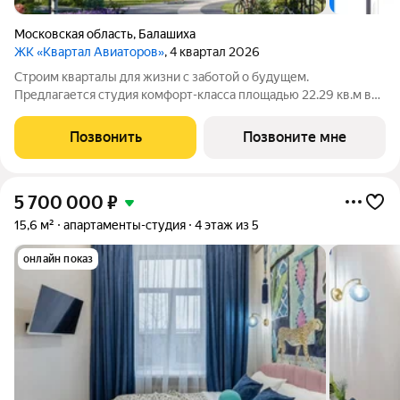
Московская область
,
Балашиха
ЖК «Квартал Авиаторов»
, 4 квартал 2026
Строим кварталы для жизни с заботой о будущем.
Предлагается студия комфорт-класса площадью 22.29 кв.м в
Квартал Авиаторов, корпус 2КВ на 6-м этаже, в жилом
комплексе "Квартал Авиаторов".Квартиры комплекса на
Позвонить
Позвоните мне
выбор: могут быть как с отделкой, так и
5 700 000
₽
15,6 м²
апартаменты-студия
4 этаж из 5
онлайн показ