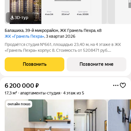
3D-тур
Балашиха
,
39-й микрорайон
,
ЖК Гранель Пехра
,
к8
ЖК «Гранель Пехра»
, 3 квартал 2026
Продаётся студия №661, площадью 23,40 м, на 4 этаже в ЖК
«Гранель Пехра» корпус 8. Стоимость от 5208471 руб.
Квартира без отделки, планировка односторонняя, окна во
двор. Современный комплекс «Гранель Пехра» расположен в
Позвонить
Позвоните мне
северной части Балашихи, в 8
6 200 000
₽
17,3 м²
апартаменты-студия
4 этаж из 5
онлайн показ