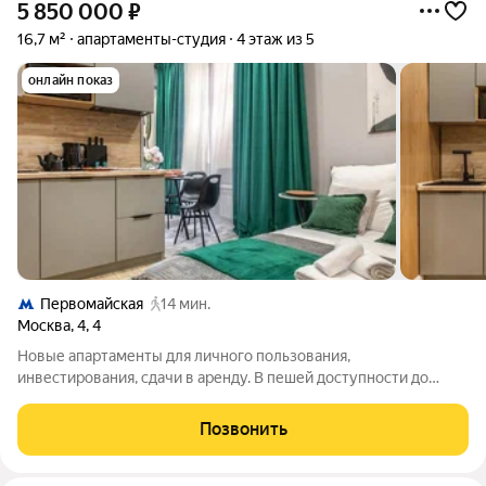
5 850 000
₽
16,7 м²
апартаменты-студия
4 этаж из 5
онлайн показ
Первомайская
14 мин.
Москва
,
4
,
4
Новые апартаменты для личного пользования,
инвестирования, сдачи в аренду. В пешей доступности до
метро Первомайская. Площадь от 11 до 25,5 кв.м; Высота
потолков 3 м; 5-этажное кирпичное жилое здание с отдельной
Позвонить
входной группой в помещения-студии.