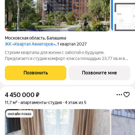
Московская область
,
Балашиха
ЖК «Квартал Авиаторов»
, 1 квартал 2027
Строим кварталы для жизни с заботой о будущем.
Предлагается студия комфорт-класса площадью 23.77 кв.м в
Квартал Авиаторов, корпус 4КВ на 18-м этаже, в жилом
комплексе "Квартал Авиаторов".Квартиры комплекса на
Позвонить
Позвоните мне
выбор: могут быть как с отделкой, так и
4 450 000
₽
11,7 м²
апартаменты-студия
4 этаж из 5
онлайн показ