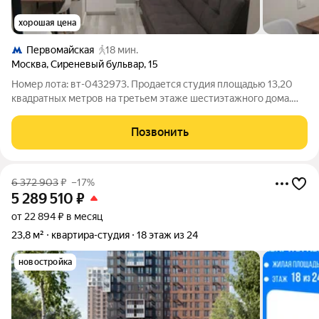
хорошая цена
Первомайская
18 мин.
Москва
,
Сиреневый бульвар
,
15
Номер лота: вт-0432973. Продается студия площадью 13,20
квадратных метров на третьем этаже шестиэтажного дома.
Евроремонт, консьерж - сервис. Апартаменты оборудованы
всем необходимым: имеется удобный диван, рабочий стол и
Позвонить
современная кухня с
6 372 903
₽
–17%
5 289 510
₽
от 22 894 ₽ в месяц
23,8 м²
квартира-студия
18 этаж из 24
новостройка