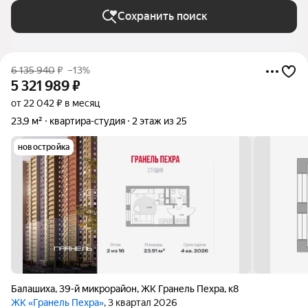
Сохранить поиск
6 135 940
₽
–13%
5 321 989
₽
от 22 042 ₽ в месяц
23,9 м²
квартира-студия
2 этаж из 25
новостройка
Балашиха
,
39-й микрорайон
,
ЖК Гранель Пехра
,
к8
ЖК «Гранель Пехра»
, 3 квартал 2026