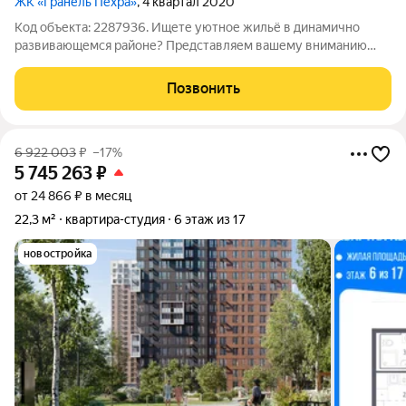
ЖК «Гранель Пехра»
, 4 квартал 2020
Код объекта: 2287936. Ищете уютное жильё в динамично
развивающемся районе? Представляем вашему вниманию
студию в Балашихе, на улице Яганова, 9. Это идеальный выбор
для молодых специалистов или студентов, а также для тех, кто
Позвонить
ценит комфорт и
6 922 003
₽
–17%
5 745 263
₽
от 24 866 ₽ в месяц
22,3 м²
квартира-студия
6 этаж из 17
новостройка