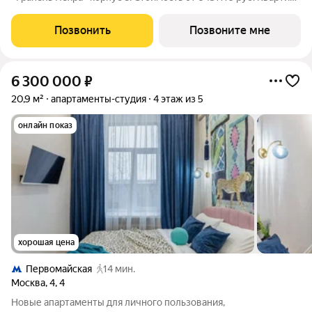
с отделкой, планировка односторонняя, окна во двор.
Современный комплекс «Гранель Пехра» расположен в
Позвонить
Позвоните мне
северной части Балашихи, в 8
6 300 000
₽
20,9 м²
апартаменты-студия
4 этаж из 5
онлайн показ
хорошая цена
Первомайская
14 мин.
Москва
,
4
,
4
Новые апартаменты для личного пользования,