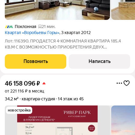
Поклонная
21 мин.
Квартал «Воробьевы Горы»
, 3 квартал 2012
Лот: 116390. ПРОДАЕТСЯ 4-КОМНАТНАЯ КВАРТИРА 185,4
КВ.М С ВОЗМОЖНОСТЬЮ ПРИОБРЕТЕНИЯ ДВУХ
МАШИНОМЕСТ В ПОДЗЕМНОМ ПАРКИНГЕ. На продажу
предлагается четырехкомнатная квартира с ремонтом,
Позвонить
Написать
площадью 185,4 кв.м., в премиальном жилом комплексе
"Воробьевы
46 158 096
₽
от 221 116 ₽ в месяц
34,2 м²
квартира-студия
14 этаж из 45
новостройка