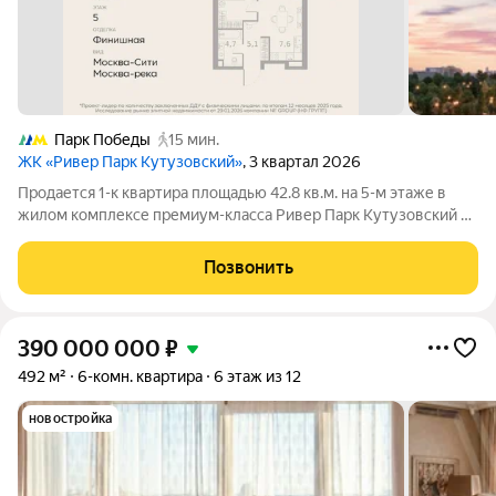
Парк Победы
15 мин.
ЖК «Ривер Парк Кутузовский»
, 3 квартал 2026
Продается 1-к квартира площадью 42.8 кв.м. на 5-м этаже в
жилом комплексе премиум-класса Ривер Парк Кутузовский в
Башне Топаз Премиальный жилой комплекс Ривер Парк
Кутузовский строится в одном из самых престижных районов
Позвонить
столицы Дорогомилово, на
390 000 000
₽
492 м²
6-комн. квартира
6 этаж из 12
новостройка