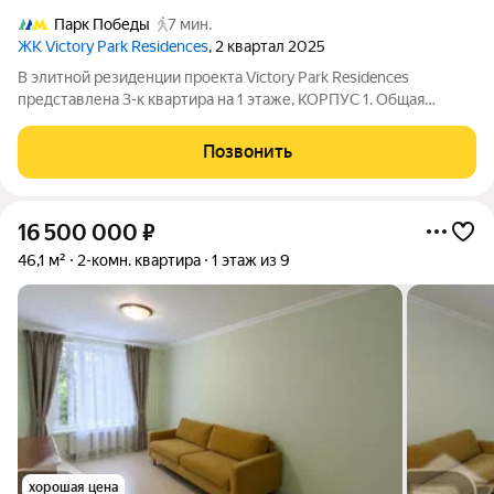
Парк Победы
7 мин.
ЖК Victory Park Residences
, 2 квартал 2025
В элитной резиденции проекта Victory Park Residences
представлена 3-к квартира на 1 этаже, КОРПУС 1. Общая
площадь квартиры составляет 152.5 кв.м. Характеристики
квартиры: - Панорамное остекление - Просторная кухня-
Позвонить
гостиная - Дизайнерская отделка
16 500 000
₽
46,1 м²
2-комн. квартира
1 этаж из 9
хорошая цена