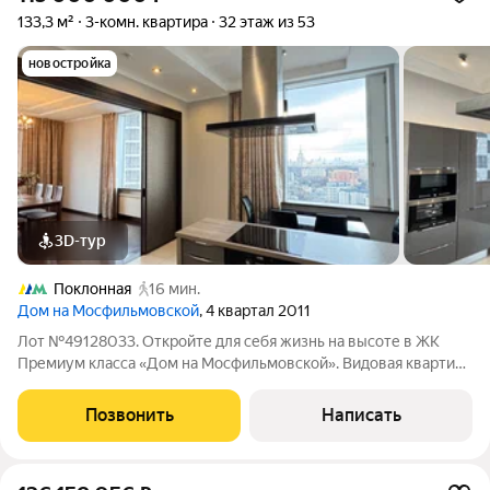
133,3 м²
3-комн. квартира
32 этаж из 53
новостройка
3D-тур
Поклонная
16 мин.
Дом на Мосфильмовской
, 4 квартал 2011
Лот №49128033. Откройте для себя жизнь на высоте в ЖК
Премиум класса «Дом на Мосфильмовской». Видовая квартира
с самыми лучшими видами на центр Москвы станет точкой
отсчёта для новой главы Вашей жизни. Квартира полностью
Позвонить
Написать
укомплектована с