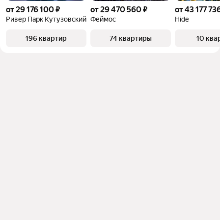
от 29 176 100 ₽
от 29 470 560 ₽
от 43 177 73
Ривер Парк Кутузовский
Феймос
Hide
196 квартир
74 квартиры
10 ква