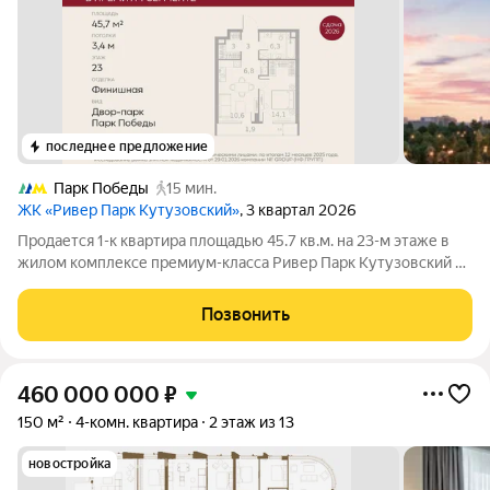
последнее предложение
Парк Победы
15 мин.
ЖК «Ривер Парк Кутузовский»
, 3 квартал 2026
Продается 1-к квартира площадью 45.7 кв.м. на 23-м этаже в
жилом комплексе премиум-класса Ривер Парк Кутузовский в
Башне Топаз Премиальный жилой комплекс Ривер Парк
Кутузовский строится в одном из самых престижных районов
Позвонить
столицы Дорогомилово, на
460 000 000
₽
150 м²
4-комн. квартира
2 этаж из 13
новостройка