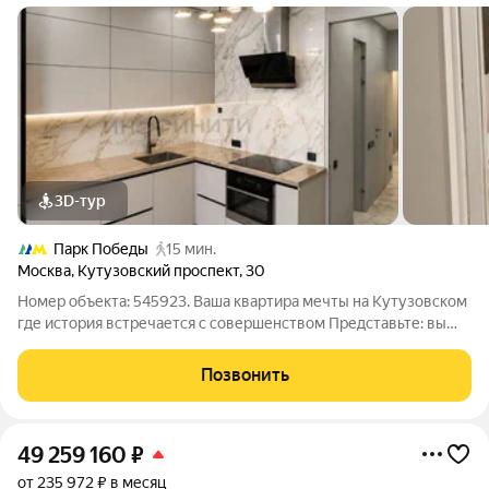
3D-тур
Парк Победы
15 мин.
Москва
,
Кутузовский проспект
,
30
Номер объекта: 545923. Ваша квартира мечты на Кутузовском
где история встречается с совершенством Представьте: вы
живёте в самом сердце Москвы, на легендарном Кутузовском
проспекте в районе, где каждое здание хранит память о
Позвонить
величии сталинской
49 259 160
₽
от 235 972 ₽ в месяц