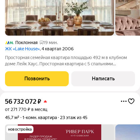
Поклонная
19 мин.
ЖК «Lake House»
, 4 квартал 2006
Просторная семейная квартира площадью 492 м в клубном
доме Лейк Хаус. Просторная квартира с 5 спальнями
расположена на 6 этаже, из окон открываются виды на
Мосфильмовской парк с прудом и в сторону города. Редкая
Позвонить
Написать
особенность предложения возможность
56 732 072
₽
от 271 770 ₽ в месяц
45,7 м²
1-комн. квартира
23 этаж из 45
новостройка