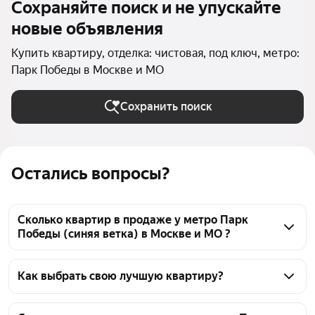
Сохраняйте поиск и не упускайте
новые объявления
Купить квартиру, отделка: чистовая, под ключ, метро:
Парк Победы в Москве и МО
Сохранить поиск
Остались вопросы?
Сколько квартир в продаже у метро Парк
Победы (синяя ветка) в Москве и МО ?
На Яндекс Недвижимости в продаже у метро Парк 
Победы (синяя ветка) в Москве и МО 668 квартир, 
Как выбрать свою лучшую квартиру?
из них 18 объявлений от собственников, 531 
Чтобы купить квартиру с отделкой у метро Парк 
объявление от агентств, 119 объявлений от 