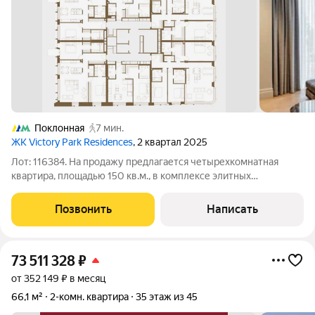
Поклонная
7 мин.
ЖК Victory Park Residences
, 2 квартал 2025
Лот: 116384. На продажу предлагается четырехкомнатная
квартира, площадью 150 кв.м., в комплексе элитных
резиденций "Victory Park Residence". Планировка: кухня-
гостиная, три спальни, одна из которых со своим санузлом и
Позвонить
Написать
гардеробной, спальня с
73 511 328
₽
от 352 149 ₽ в месяц
66,1 м²
2-комн. квартира
35 этаж из 45