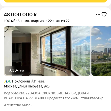
48 000 000
₽
100 м²
3-комн. квартира
22 этаж из 22
3D-тур
Поклонная
11 мин.
Москва
,
улица Пырьева
,
9к3
Код объекта: 2204304. ЭКСКЛЮЗИВНАЯ ВИДОВАЯ
КВАРТИРА НА 22 ЭТАЖЕ! Продается трехкомнатная квартира
с кухней-гостиной площадью 100 кв. м на 22-м этаже.
Агентство Миэль
Панорамные окна, обеспечивающие много света и