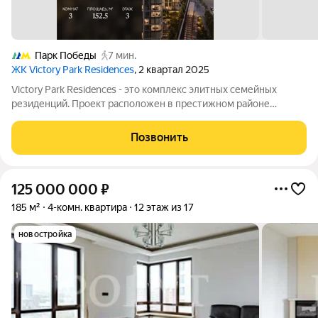
Парк Победы
7 мин.
ЖК Victory Park Residences
, 2 квартал 2025
Victory Park Residences - это комплекс элитных семейных
резиденций. Проект расположен в престижном районе
Дорогомилово в одной минуте от Парка Победы, Поклонной
горы и Кутузовского проспекта. Комплекс состоит из восьми
Позвонить
элегантных корпусов, их облик
125 000 000
₽
185 м²
4-комн. квартира
12 этаж из 17
новостройка