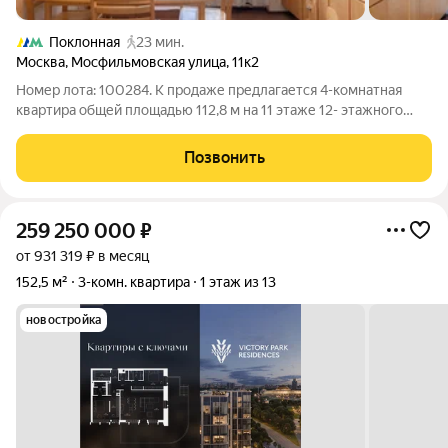
Поклонная
23 мин.
Москва
,
Мосфильмовская улица
,
11к2
Номер лота: 100284. К продаже предлагается 4-комнатная
квартира общей площадью 112,8 м на 11 этаже 12- этажного
кирпичного дома в одном из самых комфортных и престижных
районов Западного округа. Дом, построенный в 1972 году.
Позвонить
Квартира в хорошем
259 250 000
₽
от 931 319 ₽ в месяц
152,5 м²
3-комн. квартира
1 этаж из 13
новостройка