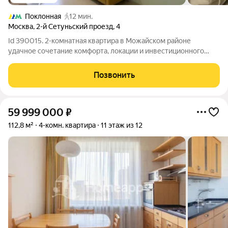
Поклонная
12 мин.
Москва
,
2-й Сетуньский проезд
,
4
Id 390015. 2-комнатная квартира в Можайском районе
удачное сочетание комфорта, локации и инвестиционного
потенциала Если вы ищете квартиру, в которую можно заехать
сразу после покупки и при этом сохранить высокий потенциал
Позвонить
ликвидности обратите
59 999 000
₽
112,8 м²
4-комн. квартира
11 этаж из 12