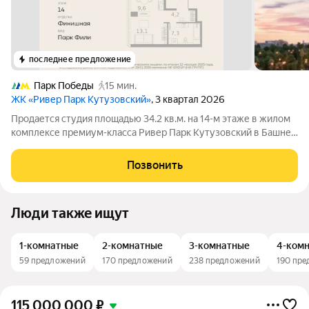
последнее предложение
Парк Победы
15 мин.
ЖК «Ривер Парк Кутузовский»
, 3 квартал 2026
Продается студия площадью 34.2 кв.м. на 14-м этаже в жилом
комплексе премиум-класса Ривер Парк Кутузовский в Башне
Топаз Премиальный жилой комплекс Ривер Парк Кутузовский
строится в одном из самых престижных районов столицы
Позвонить
Дорогомилово, на берегу
Люди также ищут
1-комнатные
2-комнатные
3-комнатные
4-ком
59 предложений
170 предложений
238 предложений
190 пр
115 000 000
₽