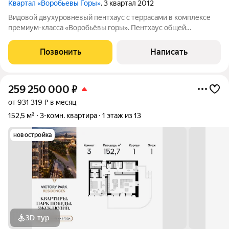
Квартал «Воробьевы Горы»
, 3 квартал 2012
Видовой двухуровневый пентхаус с террасами в комплексе
премиум-класса «Воробьёвы горы». Пентхаус общей
площадью 640 м расположен на 37 этаже. Выполнена
дизайнерская отделка в классическом стиле с элементами ар-
Позвонить
Написать
деко. Сдержанная пастельная палитра
259 250 000
₽
от 931 319 ₽ в месяц
152,5 м²
3-комн. квартира
1 этаж из 13
новостройка
3D-тур