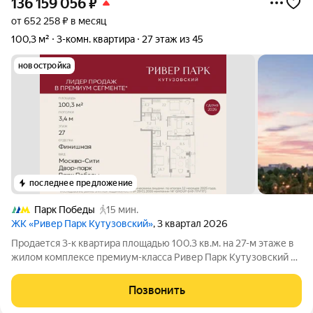
136 159 056
₽
от 652 258 ₽ в месяц
100,3 м²
3-комн. квартира
27 этаж из 45
новостройка
последнее предложение
Парк Победы
15 мин.
ЖК «Ривер Парк Кутузовский»
, 3 квартал 2026
Продается 3-к квартира площадью 100.3 кв.м. на 27-м этаже в
жилом комплексе премиум-класса Ривер Парк Кутузовский в
Башне Топаз Премиальный жилой комплекс Ривер Парк
Кутузовский строится в одном из самых престижных районов
Позвонить
столицы Дорогомилово, на