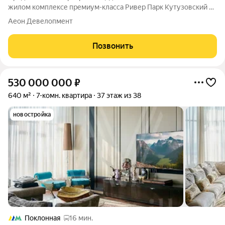
жилом комплексе премиум-класса Ривер Парк Кутузовский в
Башне Топаз Премиальный жилой комплекс Ривер Парк
Аеон Девелопмент
Кутузовский строится в одном из самых престижных районов
столицы Дорогомилово, на
Позвонить
530 000 000
₽
640 м²
7-комн. квартира
37 этаж из 38
новостройка
Поклонная
16 мин.