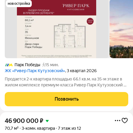
новостройка
Парк Победы
15 мин.
ЖК «Ривер Парк Кутузовский»
, 3 квартал 2026
Продается 2-к квартира площадью 66.1 кв.м. на 35-м этаже в
жилом комплексе премиум-класса Ривер Парк Кутузовский в
Башне Топаз Премиальный жилой комплекс Ривер Парк
Кутузовский строится в одном из самых престижных районов
Позвонить
столицы Дорогомилово, на
46 900 000
₽
70,7 м²
3-комн. квартира
7 этаж из 12