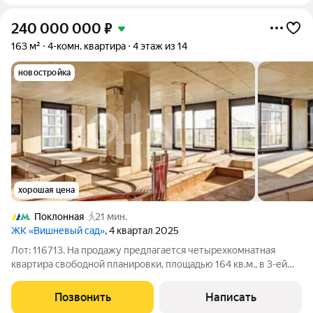
240 000 000
₽
163 м²
4-комн. квартира
4 этаж из 14
новостройка
хорошая цена
Поклонная
21 мин.
ЖК «Вишневый сад»
, 4 квартал 2025
Лот: 116713. На продажу предлагается четырехкомнатная
квартира свободной планировки, площадью 164 кв.м., в 3-ей
очереди жилого комплекса "Вишневый сад". Возможная
планировка: кухня-гостиная, три спальни, одна из которых со
Позвонить
Написать
своим санузлом и