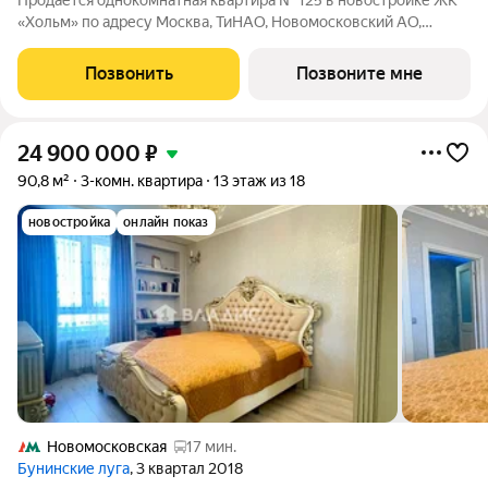
Продается однокомнатная квартира № 125 в новостройке ЖК
«Хольм» по адресу Москва, ТиНАО, Новомосковский АО,
Коммунарка пос., кв-л 166. Общая площадь квартиры 49.80 кв.
м., этаж 8 из 8, секция 5. Тип проекта, по которому построен
Позвонить
Позвоните мне
дом монолит,
24 900 000
₽
90,8 м²
3-комн. квартира
13 этаж из 18
новостройка
онлайн показ
Новомосковская
17 мин.
Бунинские луга
, 3 квартал 2018