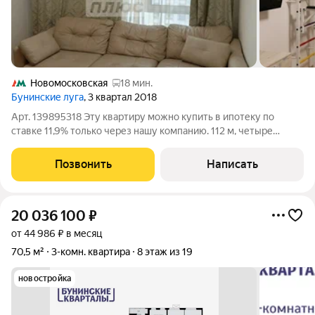
Новомосковская
18 мин.
Бунинские луга
, 3 квартал 2018
Арт. 139895318 Эту квартиру можно купить в ипотеку по
ставке 11,9% только через нашу компанию. 112 м, четыре
комнаты и тот самый редкий формат квартиры, в которой
большой семье действительно удобно жить не на словах, а
Позвонить
Написать
каждый день. Здесь легко
20 036 100
₽
от 44 986 ₽ в месяц
70,5 м²
3-комн. квартира
8 этаж из 19
новостройка