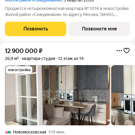
Жилой район «Скандинавия»
, 3 квартал 2026
Продается четырехкомнатная квартира № 1016 в новостройке
Жилой район «Скандинавия» по адресу Москва, ТиНАО,
Новомосковский АО, Коммунарка пос., жилой комплекс
Скандинавия, 25.6, район Коммунарка, Новомосковский
Позвонить
Позвоните мне
административный округ, Москва. Общая
12 900 000
₽
26,9 м²
квартира-студия
12 этаж из 14
новостройка
Новомосковская
19 мин.