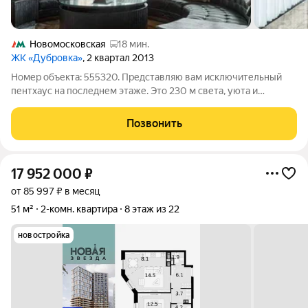
Новомосковская
18 мин.
ЖК «Дубровка»
, 2 квартал 2013
Номер объекта: 555320. Представляю вам исключительный
пентхаус на последнем этаже. Это 230 м света, уюта и
продуманных до мелочей деталей, где премиальная отделка
встречается с передовыми инженерными решениями.
Позвонить
ИНТЕРЬЕР И ОТДЕЛКА Здесь использованы
17 952 000
₽
от 85 997 ₽ в месяц
51 м²
2-комн. квартира
8 этаж из 22
новостройка