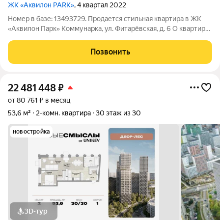
ЖК «Аквилон PARK»
, 4 квартал 2022
Номер в базе: 13493729. Продается стильная квартира в ЖК
«Аквилон Парк» Коммунарка, ул. Фитарёвская, д. 6 О квартире
Современная квартира с дизайнерским ремонтом,
качественной мебелью и техникой можно заехать сразу после
Позвонить
сделки. Продуманная
22 481 448
₽
от 80 761 ₽ в месяц
53,6 м²
2-комн. квартира
30 этаж из 30
новостройка
3D-тур