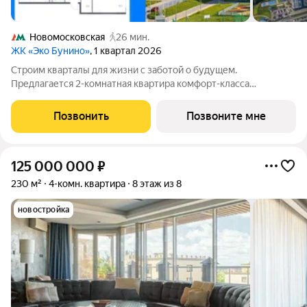
Новомосковская
26 мин.
ЖК «Эко Бунино»
, 1 квартал 2026
Строим кварталы для жизни с заботой о будущем.
Предлагается 2-комнатная квартира комфорт-класса
площадью 69.5 кв.м в Эко Бунино, корпус 15КВ на 11-м этаже, в
жилом комплексе "Эко Бунино".Застройщик сдает квартиры с
Позвонить
Позвоните мне
отделкой в нескольких вариантах:
125 000 000
₽
230 м²
4-комн. квартира
8 этаж из 8
новостройка