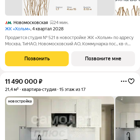
Новомосковская
24 мин.
ЖК «Хольм»
, 4 квартал 2028
Продается студия № 521 в новостройке ЖК «Хольм» по адресу
Москва, ТиНАО, Новомосковский АО, Коммунарка пос., кв-л
166. Общая площадь квартиры 39.50 кв. м., этаж 4 из 15, секция
16. Тип проекта, по которому построен дом монолит, компания-
Позвонить
Позвоните мне
застройщик
11 490 000
₽
21,4 м²
квартира-студия
15 этаж из 17
новостройка