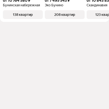
от 10 764 580 ₽
от 7 495 543 ₽
от 10 843 83
Бунинская набережная
Эко Бунино
Скандинавия
138 квартир
208 квартир
123 ква