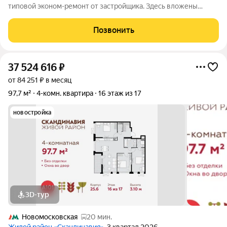
типовой эконом-ремонт от застройщика. Здесь вложены
деньги и сделано с умом для долгой жизни. На полу дорогой
ламинат и керамогранит. Окна REHAU тихо и тепло даже
Позвонить
зимой. Радиатор ZEHNDER за 94
37 524 616
₽
от 84 251 ₽ в месяц
97,7 м²
4-комн. квартира
16 этаж из 17
новостройка
3D-тур
Новомосковская
20 мин.