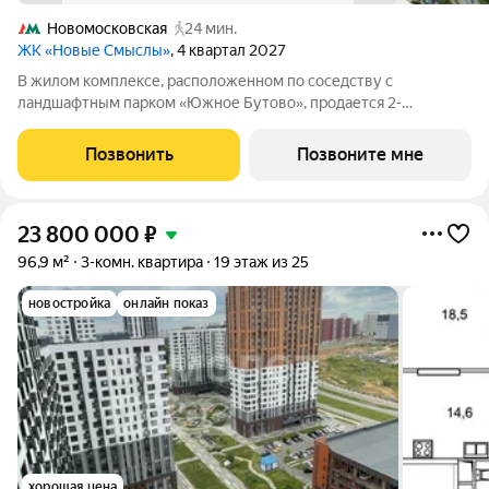
Новомосковская
24 мин.
ЖК «Новые Смыслы»
, 4 квартал 2027
В жилом комплексе, расположенном по соседству с
ландшафтным парком «Южное Бутово», продается 2-
комнатная квартира площадью 53.60 кв. м. без отделки.
Квартира расположена на 30 этаже 1 корпуса в жилом
Позвонить
Позвоните мне
квартале комфорт-класса «Новые Смыслы от UNIKEY».
23 800 000
₽
96,9 м²
3-комн. квартира
19 этаж из 25
новостройка
онлайн показ
хорошая цена