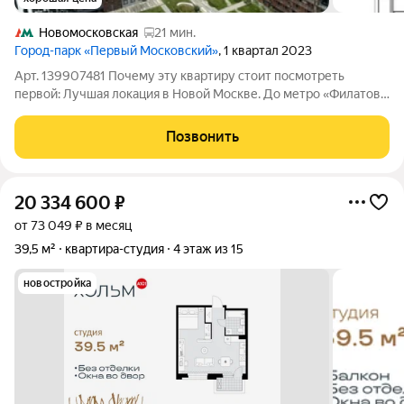
Новомосковская
21 мин.
Город-парк «Первый Московский»
, 1 квартал 2023
Арт. 139907481 Почему эту квартиру стоит посмотреть
первой: Лучшая локация в Новой Москве. До метро «Филатов
Луг» 2 км, на машине 5 минут по новой прямой дороге. Выезд
на Киевское шоссе и МКАД (9 км) 1 минута до магистрали. Это
Позвонить
идеальный баланс
20 334 600
₽
от 73 049 ₽ в месяц
39,5 м²
квартира-студия
4 этаж из 15
новостройка