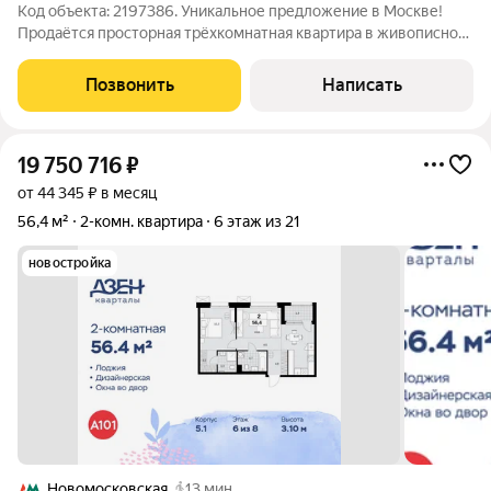
Код объекта: 2197386. Уникальное предложение в Москве!
Продаётся просторная трёхкомнатная квартира в живописном
районе Коммунарки, на улице Александры Монаховой, 92к3.
Квартира общей площадью 90,8 кв. м расположена на 13 этаже
Позвонить
Написать
18-этажного панельного
19 750 716
₽
от 44 345 ₽ в месяц
56,4 м²
2-комн. квартира
6 этаж из 21
новостройка
Новомосковская
13 мин.