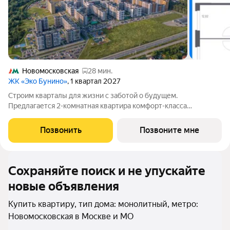
Новомосковская
28 мин.
ЖК «Эко Бунино»
, 1 квартал 2027
Строим кварталы для жизни с заботой о будущем.
Предлагается 2-комнатная квартира комфорт-класса
площадью 53.87 кв.м в Эко Бунино, корпус 13КВ на 1-м этаже, в
жилом комплексе "Эко Бунино".Застройщик сдает квартиры с
Позвонить
Позвоните мне
отделкой в нескольких вариантах:
Сохраняйте поиск и не упускайте
новые объявления
Купить квартиру, тип дома: монолитный, метро:
Новомосковская в Москве и МО