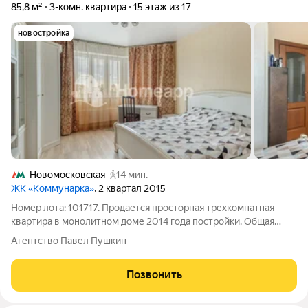
85,8 м²
3-комн. квартира
15 этаж из 17
новостройка
Новомосковская
14 мин.
ЖК «Коммунарка»
, 2 квартал 2015
Номер лота: 101717. Продается просторная трехкомнатная
квартира в монолитном доме 2014 года постройки. Общая
площадь 85.8 м, расположение - 15 этаж из 17. В квартире
Агентство Павел Пушкин
изолированные комнаты, что обеспечивает приватность для
всех членов семьи. Два
Позвонить