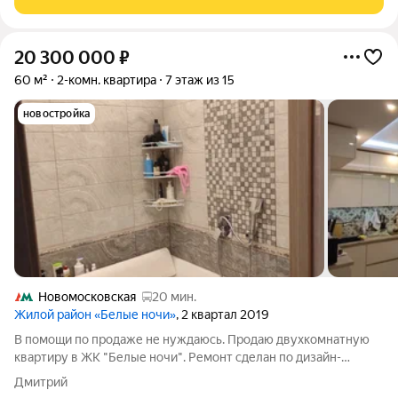
20 300 000
₽
60 м²
2-комн. квартира
7 этаж из 15
новостройка
Новомосковская
20 мин.
Жилой район «Белые ночи»
, 2 квартал 2019
В помощи по продаже не нуждаюсь. Продаю двухкомнатную
квартиру в ЖК "Белые ночи". Ремонт сделан по дизайн-
проекту, стены, пол и потолок шумоизолированы на 10 см.
Дмитрий
Кухня и гостиная объединены, много света. Квартира