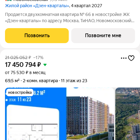
Жилой район «Дзен-кварталы»
, 4 квартал 2027
Продается двухкомнатная квартира № 66 в новостройке ЖК
«Дзен-кварталы» по адресу Москва, ТиНАО, Новомосковский
АО, Сосенское С/П, Москва, Новомосковский
административный округ, район Коммунарка, квартал № 160,
Позвонить
Позвоните мне
1Вк3. Общая площадь квартиры 56.40 кв.
21 025 052
₽
–17%
17 450 794
₽
от 75 530 ₽ в месяц
69,5 м²
2-комн. квартира
11 этаж из 23
новостройка