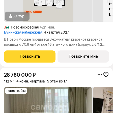
3D-тур
Новомосковская
21 мин.
Бунинская набережная
, 4 квартал 2027
В Новой Москве продаётся 3-комнатная квартира квартира
площадью 70.8 на 4 этаже 16 этажного дома (корпус 2.6/1.2,
секция 2) в проекте ПИК «Бунинская набережная». Удобное
расположение 18 минут пешком до станции метро «Потапово»
Позвонить
Позвоните мне
и 12 минут на машине до
28 780 000
₽
112 м²
4-комн. квартира
9 этаж из 17
новостройка