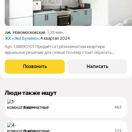
Новомосковская
28 мин.
ЖК «Эко Бунино»
, 4 квартал 2024
Арт. 138890101 Продаётся трёхкомнатная квартира -
идеальное решение для семьи! Почему стоит обратить
внимание на эту квартиру: -Готова к проживанию. Вам не
придётся тратить время и деньги на ремонт - можно заезжать
Позвонить
Написать
сразу после сделки. -Полностью
Люди также ищут
1-комнатные
461
4-комнатные
122