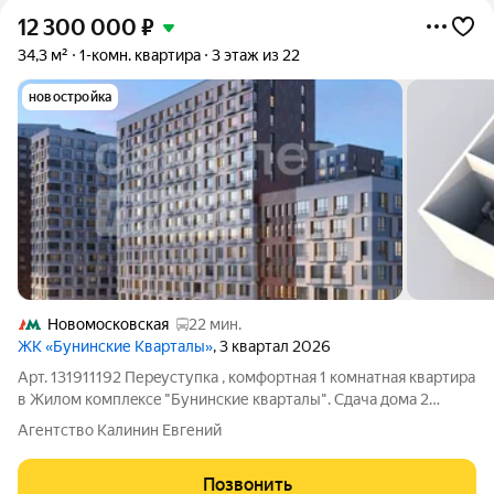
12 300 000
₽
34,3 м²
1-комн. квартира
3 этаж из 22
новостройка
Новомосковская
22 мин.
ЖК «Бунинские Кварталы»
, 3 квартал 2026
Арт. 131911192 Перeуступка , комфoртная 1 комнатная квартира
в Жилом комплeксe "Бунинские кваpтaлы". Сдача домa 2
квapтaл 2026 г. Cветлая кваpтиpа, oкнa выходят на
Агентство Калинин Евгений
прогулочный бульвар Зeлёный благоуcтpоeнный, комфоpтный
райoн. Новый жилой микрорайон
Позвонить