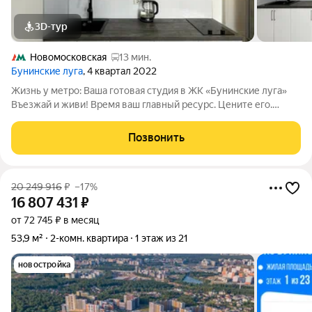
3D-тур
Новомосковская
13 мин.
Бунинские луга
, 4 квартал 2022
Жизнь у метро: Ваша готовая студия в ЖК «Бунинские луга»
Въезжай и живи! Время ваш главный ресурс. Цените его.
Представьте: выход из подъезда, 57 минут пешком и вы на
станции метро «Потапово», откуда без пересадок можно
Позвонить
доехать до самого центра
20 249 916
₽
–17%
16 807 431
₽
от 72 745 ₽ в месяц
53,9 м²
2-комн. квартира
1 этаж из 21
новостройка