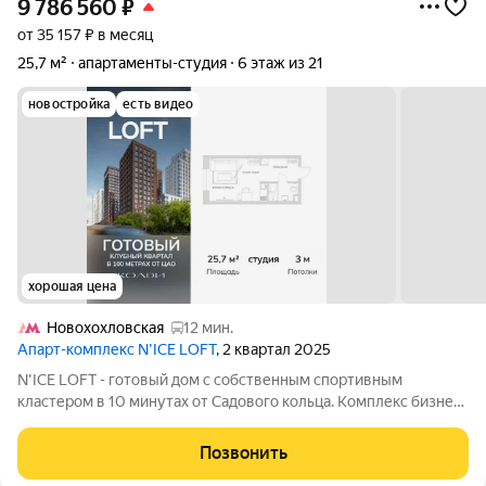
9 786 560
₽
от 35 157 ₽ в месяц
25,7 м²
апартаменты-студия
6 этаж из 21
новостройка
есть видео
хорошая цена
Новохохловская
12 мин.
Апарт-комплекс N’ICE LOFT
, 2 квартал 2025
N'ICE LOFT - готовый дом с собственным спортивным
кластером в 10 минутах от Садового кольца. Комплекс бизнес-
класса N'ICE LOFT, девелопером которого выступила
компания КОЛДИ, представляет собой знаковое жилое
Позвонить
пространство, на территории которого