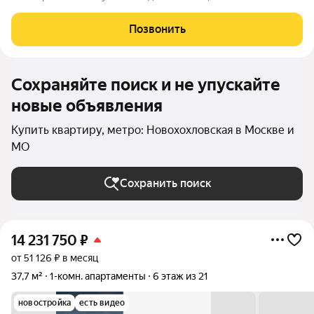
класса N'ICE LOFT, девелопером которого выступила
компания КОЛДИ, представляет собой знаковое жилое
Позвонить
пространство, на территории которого
Сохраняйте поиск и не упускайте
новые объявления
Купить квартиру, метро: Новохохловская в Москве и
МО
Сохранить поиск
14 231 750
₽
от 51 126 ₽ в месяц
37,7 м²
1-комн. апартаменты
6 этаж из 21
новостройка
есть видео