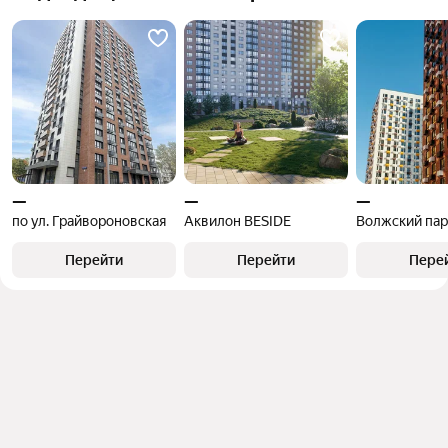
—
—
—
по ул. Грайвороновская
Аквилон BESIDE
Волжский пар
Перейти
Перейти
Пере