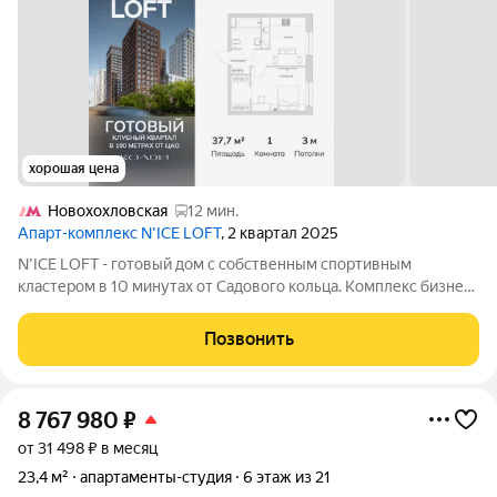
хорошая цена
Новохохловская
12 мин.
Апарт-комплекс N’ICE LOFT
, 2 квартал 2025
N'ICE LOFT - готовый дом с собственным спортивным
кластером в 10 минутах от Садового кольца. Комплекс бизнес-
класса N'ICE LOFT, девелопером которого выступила
компания КОЛДИ, представляет собой знаковое жилое
Позвонить
пространство, на территории которого
8 767 980
₽
от 31 498 ₽ в месяц
23,4 м²
апартаменты-студия
6 этаж из 21