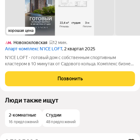
хорошая цена
Новохохловская
12 мин.
Апарт-комплекс N’ICE LOFT
, 2 квартал 2025
N'ICE LOFT - готовый дом с собственным спортивным
кластером в 10 минутах от Садового кольца. Комплекс бизнес-
класса N'ICE LOFT, девелопером которого выступила
компания КОЛДИ, представляет собой знаковое жилое
Позвонить
пространство, на территории которого
Люди также ищут
2-комнатные
Студии
16 предложений
48 предложений