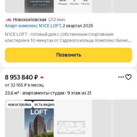
Новохохловская
12 мин.
Апарт-комплекс N’ICE LOFT
, 2 квартал 2025
N'ICE LOFT - готовый дом с собственным спортивным
кластером в 10 минутах от Садового кольца. Комплекс бизнес-
класса N'ICE LOFT, девелопером которого выступила
компания КОЛДИ, представляет собой знаковое жилое
Позвонить
пространство, на территории которого
8 953 840
₽
от 32 165 ₽ в месяц
23,6 м²
апартаменты-студия
9 этаж из 21
новостройка
есть видео