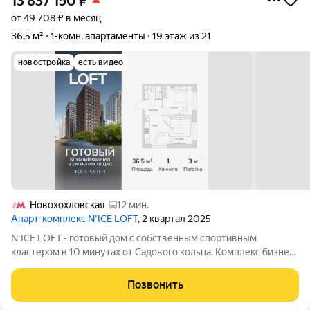
13 837 150
₽
от 49 708 ₽ в месяц
36,5 м²
1-комн. апартаменты
19 этаж из 21
новостройка
есть видео
Новохохловская
12 мин.
Апарт-комплекс N’ICE LOFT
, 2 квартал 2025
N'ICE LOFT - готовый дом с собственным спортивным
кластером в 10 минутах от Садового кольца. Комплекс бизнес-
класса N'ICE LOFT, девелопером которого выступила
компания КОЛДИ, представляет собой знаковое жилое
Позвонить
пространство, на территории которого