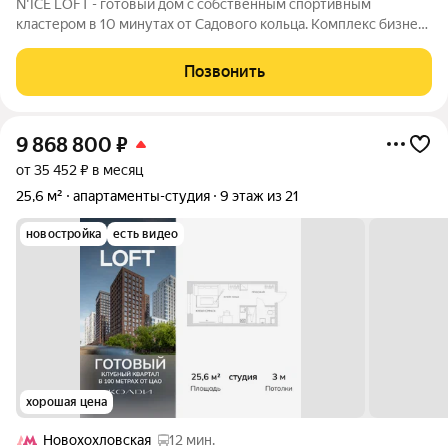
N'ICE LOFT - готовый дом с собственным спортивным
кластером в 10 минутах от Садового кольца. Комплекс бизнес-
класса N'ICE LOFT, девелопером которого выступила
компания КОЛДИ, представляет собой знаковое жилое
Позвонить
пространство, на территории которого
9 868 800
₽
от 35 452 ₽ в месяц
25,6 м²
апартаменты-студия
9 этаж из 21
новостройка
есть видео
хорошая цена
Новохохловская
12 мин.