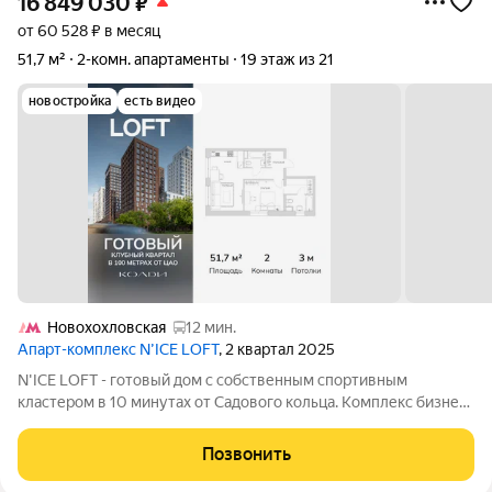
16 849 030
₽
от 60 528 ₽ в месяц
51,7 м²
2-комн. апартаменты
19 этаж из 21
новостройка
есть видео
Новохохловская
12 мин.
Апарт-комплекс N’ICE LOFT
, 2 квартал 2025
N'ICE LOFT - готовый дом с собственным спортивным
кластером в 10 минутах от Садового кольца. Комплекс бизнес-
класса N'ICE LOFT, девелопером которого выступила
компания КОЛДИ, представляет собой знаковое жилое
Позвонить
пространство, на территории которого