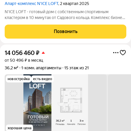
Апарт-комплекс N’ICE LOFT
, 2 квартал 2025
N'ICE LOFT - готовый дом с собственным спортивным
кластером в 10 минутах от Садового кольца. Комплекс бизнес-
класса N'ICE LOFT, девелопером которого выступила
компания КОЛДИ, представляет собой знаковое жилое
Позвонить
пространство, на территории которого
14 056 460
₽
от 50 496 ₽ в месяц
36,2 м²
1-комн. апартаменты
15 этаж из 21
новостройка
есть видео
хорошая цена