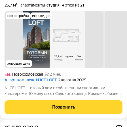
25,7 м²
апартаменты-студия
4 этаж из 21
новостройка
есть видео
хорошая цена
Новохохловская
12 мин.
Апарт-комплекс N’ICE LOFT
, 2 квартал 2025
N'ICE LOFT - готовый дом с собственным спортивным
кластером в 10 минутах от Садового кольца. Комплекс бизнес-
класса N'ICE LOFT, девелопером которого выступила
компания КОЛДИ, представляет собой знаковое жилое
Позвонить
пространство, на территории которого