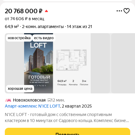
20 768 000
₽
от 74 606 ₽ в месяц
64,9 м²
2-комн. апартаменты
14 этаж из 21
новостройка
есть видео
хорошая цена
Новохохловская
12 мин.
Апарт-комплекс N’ICE LOFT
, 2 квартал 2025
N'ICE LOFT - готовый дом с собственным спортивным
кластером в 10 минутах от Садового кольца. Комплекс бизнес-
класса N'ICE LOFT, девелопером которого выступила
компания КОЛДИ, представляет собой знаковое жилое
Позвонить