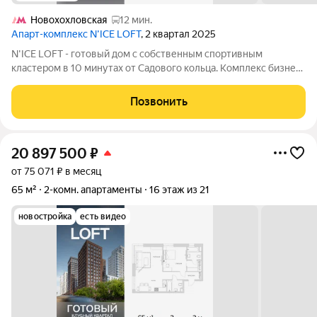
Новохохловская
12 мин.
Апарт-комплекс N’ICE LOFT
, 2 квартал 2025
N'ICE LOFT - готовый дом с собственным спортивным
кластером в 10 минутах от Садового кольца. Комплекс бизнес-
класса N'ICE LOFT, девелопером которого выступила
компания КОЛДИ, представляет собой знаковое жилое
Позвонить
пространство, на территории которого
20 897 500
₽
от 75 071 ₽ в месяц
65 м²
2-комн. апартаменты
16 этаж из 21
новостройка
есть видео