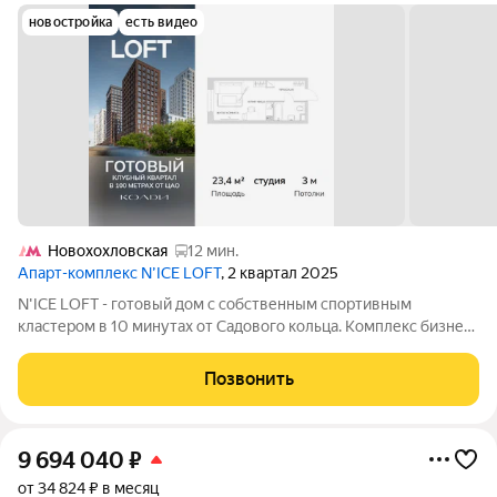
новостройка
есть видео
Новохохловская
12 мин.
Апарт-комплекс N’ICE LOFT
, 2 квартал 2025
N'ICE LOFT - готовый дом с собственным спортивным
кластером в 10 минутах от Садового кольца. Комплекс бизнес-
класса N'ICE LOFT, девелопером которого выступила
компания КОЛДИ, представляет собой знаковое жилое
Позвонить
пространство, на территории которого
9 694 040
₽
от 34 824 ₽ в месяц