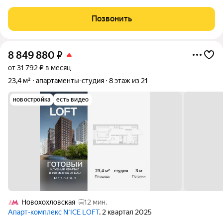
класса N'ICE LOFT, девелопером которого выступила
компания КОЛДИ, представляет собой знаковое жилое
Позвонить
пространство, на территории которого
8 849 880
₽
от 31 792 ₽ в месяц
23,4 м²
апартаменты-студия
8 этаж из 21
новостройка
есть видео
Новохохловская
12 мин.
Апарт-комплекс N’ICE LOFT
, 2 квартал 2025