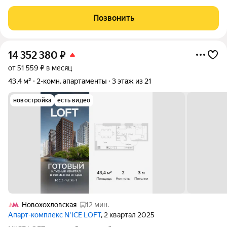
класса N'ICE LOFT, девелопером которого выступила
компания КОЛДИ, представляет собой знаковое жилое
Позвонить
пространство, на территории которого
14 352 380
₽
от 51 559 ₽ в месяц
43,4 м²
2-комн. апартаменты
3 этаж из 21
новостройка
есть видео
Новохохловская
12 мин.
Апарт-комплекс N’ICE LOFT
, 2 квартал 2025