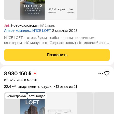
Новохохловская
12 мин.
Апарт-комплекс N’ICE LOFT
, 2 квартал 2025
N'ICE LOFT - готовый дом с собственным спортивным
кластером в 10 минутах от Садового кольца. Комплекс бизнес-
класса N'ICE LOFT, девелопером которого выступила
компания КОЛДИ, представляет собой знаковое жилое
Позвонить
пространство, на территории которого
8 980 160
₽
от 32 260 ₽ в месяц
22,4 м²
апартаменты-студия
13 этаж из 21
новостройка
есть видео