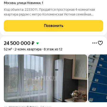
Москва
,
улица Новинки
,
1
Код объекта: 2233011. Продаётся просторная 4-комнатная
квартира рядом с метро Коломенская Уютная семейная
квартира с качественным ремонтом в одном из самых
удобных и зелёных районов Москвы ждёт своих новых хозяев.
Позвонить
Объект полностью готов к проживанию
24 500 000
₽
52 м²
2-комн. квартира
8 этаж из 12