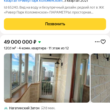
Квартал «Ривер Парк Коломенское»
, 3 квартал 2021
Id 65240. Вид на воду и безупречный дизайн: редкий лот в ЖК
«Ривер Парк Коломенское» ПАРАМЕТРЫ: просторная
трёхкомнатная квартира формата евро-4 общей площадью 91,4
квадратных метра высота потолков 3,2 метра создаёт
Позвонить
ощущение воздуха и свободы
49 000 000
₽
120,1 м²
4-комн. квартира
11 этаж из 12
Нагатинский Затон
18 мин.