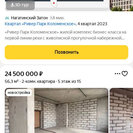
3D-тур
Нагатинский Затон
8 мин.
Квартал «Ривер Парк Коломенское»
, 4 квартал 2023
«Ривер Парк Коломенское» жилой комплекс бизнес-класса на
первой линии реки с живописной прогулочной набережной
длиной 1,5 км. Архитектура от именитого архитектурного
бюро - АДМ. Корпус состоит из пяти отдельно стоящих зданий,
Позвонить
объединенных единым
24 500 000
₽
56,3 м²
2-комн. квартира
5 этаж из 15
новостройка