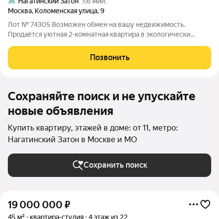
Нагатинский Затон
6 мин.
Москва
,
Коломенская улица
,
9
Лот № 74305 Возможен обмен на вашу недвижимость.
Продаётся уютная 2-комнатная квартира в экологически
благоприятном районе Нагатинский Затон. Квартира с окнами
на реку и во двор- распашонка, после качественного
Позвонить
капитального ремонта- меняли буквально
Сохраняйте поиск и не упускайте
новые объявления
Купить квартиру, этажей в доме: от 11, метро:
Нагатинский Затон в Москве и МО
Сохранить поиск
19 000 000
₽
45 м²
квартира-студия
4 этаж из 22