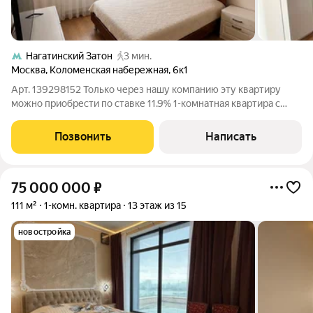
Нагатинский Затон
3 мин.
Москва
,
Коломенская набережная
,
6к1
Арт. 139298152 Только через нашу компанию эту квартиру
можно приобрести по ставке 11.9% 1-комнатная квартира с
видом на Москва-реку в 4 минутах от метро Предлагается
светлая и уютная 1-ком. квартира площадью 37,8 м на
Позвонить
Написать
комфортном 6 этаже 16-этажного
75 000 000
₽
111 м²
1-комн. квартира
13 этаж из 15
новостройка