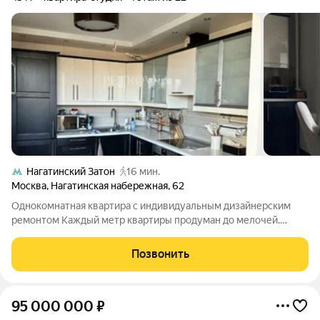
Нагатинский Затон
16 мин.
Москва
,
Нагатинская набережная
,
62
Однокомнатная квартира с индивидуальным дизайнерским
ремонтом Каждый метр квартиры продуман до мелочей.
Большая кухня гостиная, гардеробная, красивый санузел
Квартира в состоянии - заходи, живи! Абсолютно все ( мебель,
Позвонить
техника, вплоть до текстиля,
95 000 000
₽