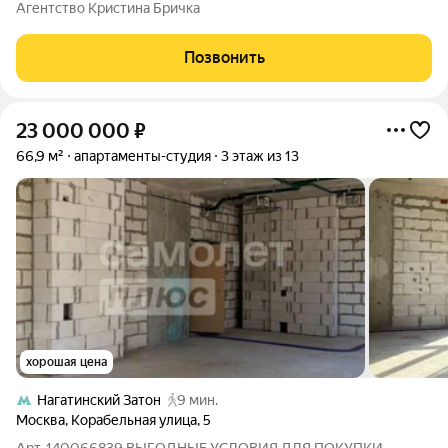
ремонтом в современном доме 2021 года. Пространство для
Агентство Кристина Бричка
тех, кто ценит свет, виды, качественные материалы и комфорт,
который ощущается с
Позвонить
23 000 000
₽
66,9 м²
апартаменты-студия
3 этаж из 13
хорошая цена
Нагатинский Затон
9 мин.
Москва
,
Корабельная улица
,
5