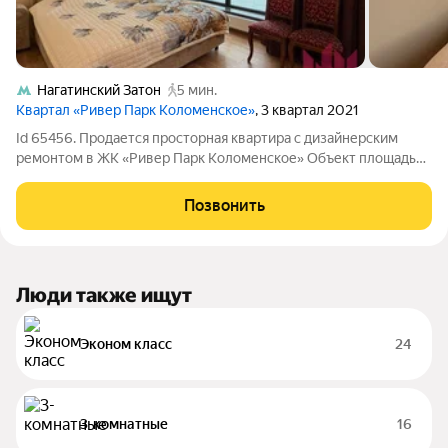
Нагатинский Затон
5 мин.
Квартал «Ривер Парк Коломенское»
, 3 квартал 2021
Id 65456. Продается просторная квартира с дизайнерским
ремонтом в ЖК «Ривер Парк Коломенское» Объект площадью
118 квадратных метров на 13 этаже. Ключевые особенности
объекта: - Две отдельные просторные террасы с выходами из
Позвонить
гостиной и спальни -
Люди также ищут
Эконом класс
24
3-комнатные
16