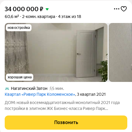
34 000 000
₽
60,6 м²
2-комн. квартира
4 этаж из 18
новостройка
хорошая цена
Нагатинский Затон
5 мин.
Квартал «Ривер Парк Коломенское»
, 3 квартал 2021
ДОМ: новый восемнадцатиэтажный монолитный 2021 года
постройки в элитном ЖК Бизнес-класса Ривер Парк
Коломенское. Парадные лобби с первого шага дают точное
представление о классе дома: высокие потолки до 3,2 метра,
Позвонить
эффектные люстры, много света и