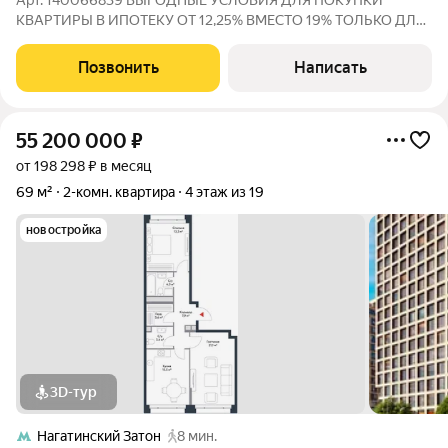
Арт. 140066839 ВЫГОДНЫЕ УСЛОВИЯ ДЛЯ ПОКУПКИ
КВАРТИРЫ В ИПОТЕКУ ОТ 12,25% ВМЕСТО 19% ТОЛЬКО ДЛЯ
НАШИХ КЛИЕНТОВ! Видовые апартаменты с потолками 3,55 м
в ЖК «Ривер Парк Коломенское» Продаются просторные
Позвонить
Написать
апартаменты площадью 66,9 м на 3 этаже
55 200 000
₽
от 198 298 ₽ в месяц
69 м²
2-комн. квартира
4 этаж из 19
новостройка
3D-тур
Нагатинский Затон
8 мин.