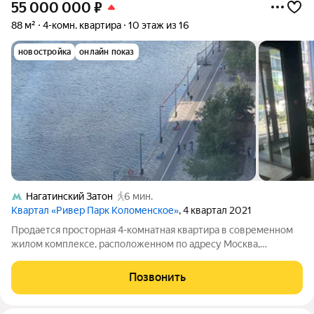
55 000 000
₽
88 м²
4-комн. квартира
10 этаж из 16
новостройка
онлайн показ
Нагатинский Затон
6 мин.
Квартал «Ривер Парк Коломенское»
, 4 квартал 2021
Продается просторная 4-комнатная квартира в современном
жилом комплексе, расположенном по адресу Москва,
Корабельная улица, 3А. Общая площадь составляет 88
квадратных метров, а кухня радует своим размером в 15
Позвонить
квадратных метров. Квартира находится на