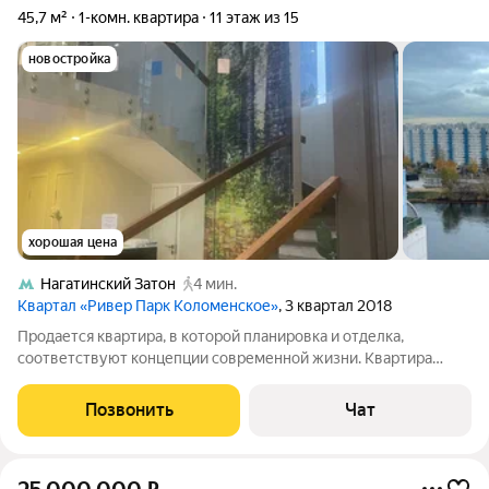
45,7 м²
1-комн. квартира
11 этаж из 15
новостройка
хорошая цена
Нагатинский Затон
4 мин.
Квартал «Ривер Парк Коломенское»
, 3 квартал 2018
Продается квартира, в которой планировка и отделка,
соответствуют концепции современной жизни. Квартира
является однокомнатной это уникальная возможность создать
идеальное пространство для большой семьи , ее можно
Позвонить
Чат
объединить с со смежной