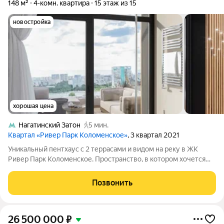
148 м²
4-комн. квартира
15 этаж из 15
новостройка
хорошая цена
Нагатинский Затон
5 мин.
Квартал «Ривер Парк Коломенское»
, 3 квартал 2021
Уникальный пентхаус с 2 террасами и видом на реку в ЖК
Ривер Парк Коломенское. Пространство, в котором хочется
дышать глубже и жить медленнее. Пентхаус 148 м с двумя
просторными террасами, высокими потолками 4.2 м и
Позвонить
панорамными окнами это редкое
26 500 000
₽