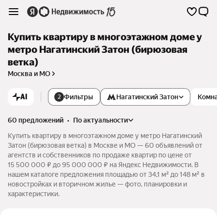
Купить квартиру в многоэтажном доме у
метро Нагатинский Затон (бирюзовая
ветка)
Москва и МО
AI
Фильтры
Нагатинский Затон
Комн
2
60 предложений
•
по актуальности
Купить квартиру в многоэтажном доме у метро Нагатинский
Затон (бирюзовая ветка) в Москве и МО — 60 объявлений от
агентств и собственников по продаже квартир по цене от
15 500 000 ₽ до 95 000 000 ₽ на Яндекс Недвижимости. В
нашем каталоге предложения площадью от 34,1 м² до 148 м² в
новостройках и вторичном жилье — фото, планировки и
характеристики.