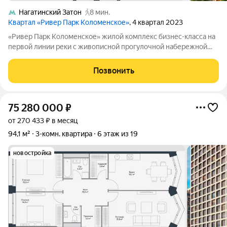
Нагатинский Затон
8 мин.
Квартал «Ривер Парк Коломенское»
, 4 квартал 2023
«Ривер Парк Коломенское» жилой комплекс бизнес-класса на
первой линии реки с живописной прогулочной набережной
длиной 1,5 км. Архитектура от именитого архитектурного
бюро - АДМ. Корпус состоит из пяти отдельно стоящих зданий,
Позвонить
объединенных единым
75 280 000
₽
от 270 433 ₽ в месяц
94,1 м²
3-комн. квартира
6 этаж из 19
новостройка