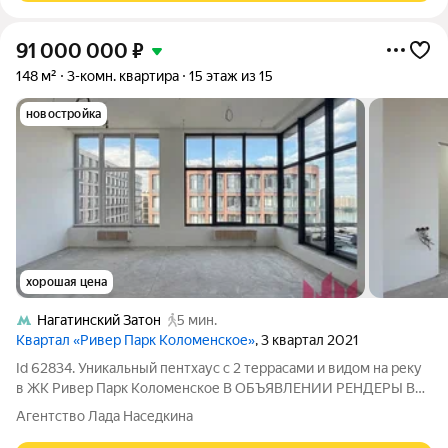
91 000 000
₽
148 м²
3-комн. квартира
15 этаж из 15
новостройка
хорошая цена
Нагатинский Затон
5 мин.
Квартал «Ривер Парк Коломенское»
, 3 квартал 2021
Id 62834. Уникальный пентхаус с 2 террасами и видом на реку
в ЖК Ривер Парк Коломенское В ОБЪЯВЛЕНИИ РЕНДЕРЫ В
квартире сделан частичный ремонт, есть полноценный
Агентство Лада Наседкина
дизайн-проект, закуплено множество материалов для