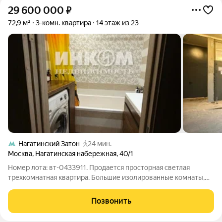
29 600 000
₽
72,9 м²
3-комн. квартира
14 этаж из 23
Нагатинский Затон
24 мин.
Москва
,
Нагатинская набережная
,
40/1
Номер лота: вт-0433911. Продается просторная светлая
трехкомнатная квартира. Большие изолированные комнаты,
квадратная кухня, просторный холл. Два балкона. Окна во двор
и на набережную Москвы-реки. Квартира в хорошем
Позвонить
состоянии, с косметическим