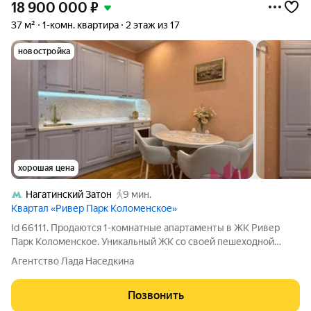
18 900 000
₽
37 м²
1-комн. квартира
2 этаж из 17
новостройка
хорошая цена
Нагатинский Затон
9 мин.
Квартал «Ривер Парк Коломенское»
Id 66111. Продаются 1-комнатные апартаменты в ЖК Ривер
Парк Коломенское. Уникальный ЖК со своей пешеходной
набережной, без машин. Оба окна с видом на затон, отличный
Агентство Лада Наседкина
открытый вид на воду. Сделан качественный дизайнерский
ремонт. Практически вся
Позвонить