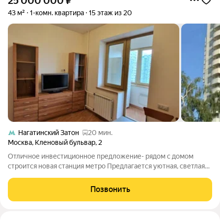
25 000 000
₽
43 м²
1-комн. квартира
15 этаж из 20
Нагатинский Затон
20 мин.
Москва
,
Кленовый бульвар
,
2
Отличное инвестиционное предложение- рядом с домом
строится новая станция метро Предлагается уютная, светлая
квартира общей площадью 43 кв. м (с учетом утепленного
балкона) в одном из самых комфортных районов города. Это
Позвонить
именно тот вариант, про