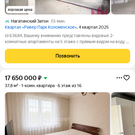
хорошая цена
Нагатинский Затон
5 мин.
Квартал «Ривер Парк Коломенское»
, 4 квартал 2025
Id 63684. Вашему вниманию представлены видовые 2-
комнатные апартаменты на 5 этаже с прямым видом на воду в
жилом комплексе "Ривер Парк" Коломенский. Планировка
включает в себя: -две изолированные комнаты -два
Позвонить
раздельных санузла -просторная
17 650 000
₽
37,8 м²
1-комн. квартира
6 этаж из 16