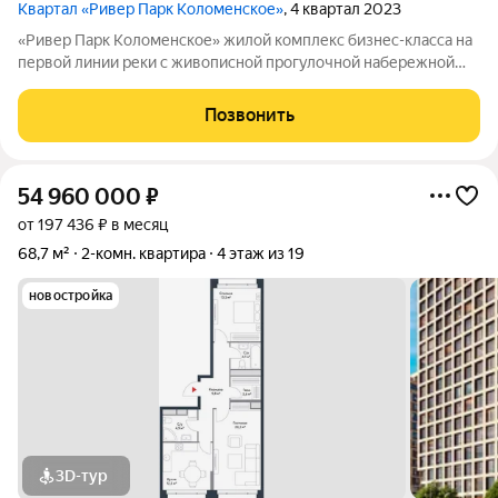
Квартал «Ривер Парк Коломенское»
, 4 квартал 2023
«Ривер Парк Коломенское» жилой комплекс бизнес-класса на
первой линии реки с живописной прогулочной набережной
длиной 1,5 км. Архитектура от именитого архитектурного
бюро - АДМ. Корпус состоит из пяти отдельно стоящих зданий,
Позвонить
объединенных единым
54 960 000
₽
от 197 436 ₽ в месяц
68,7 м²
2-комн. квартира
4 этаж из 19
новостройка
3D-тур