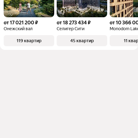
от 17 021 200 ₽
от 18 273 434 ₽
от 10 366 0
Онежский вал
Селигер Сити
Monodom Lak
119 квартир
45 квартир
11 ква