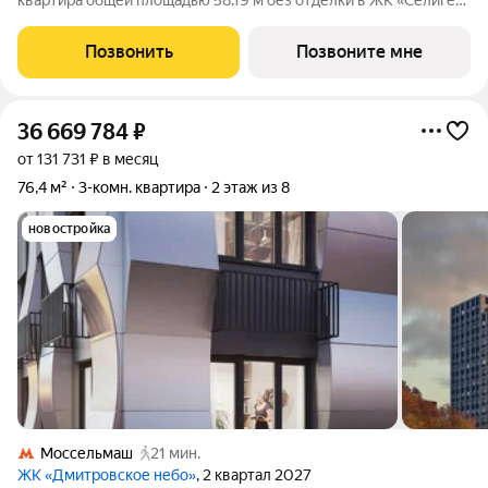
квартира общей площадью 58.19 м без отделки в ЖК «Селигер
Сити» на 35-м этаже башни Лисицкого. Корпуса четвертой
очереди ЖК «Селигер сити» названы в честь трех великих
Позвонить
Позвоните мне
представителей науки и
36 669 784
₽
от 131 731 ₽ в месяц
76,4 м²
3-комн. квартира
2 этаж из 8
новостройка
Моссельмаш
21 мин.
ЖК «Дмитровское небо»
, 2 квартал 2027