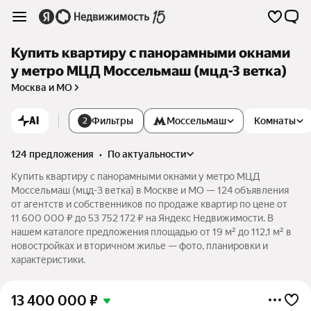
Купить квартиру с панорамными окнами
у метро МЦД Моссельмаш (мцд-3 ветка)
Москва и МО
AI
Фильтры
Моссельмаш
Комнаты
2
124 предложения
•
по актуальности
Купить квартиру с панорамными окнами у метро МЦД
Моссельмаш (мцд-3 ветка) в Москве и МО — 124 объявления
от агентств и собственников по продаже квартир по цене от
11 600 000 ₽ до 53 752 172 ₽ на Яндекс Недвижимости. В
нашем каталоге предложения площадью от 19 м² до 112,1 м² в
новостройках и вторичном жилье — фото, планировки и
характеристики.
13 400 000
₽