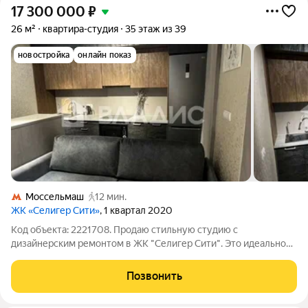
17 300 000
₽
26 м²
квартира-студия
35 этаж из 39
новостройка
онлайн показ
Моссельмаш
12 мин.
ЖК «Селигер Сити»
, 1 квартал 2020
Код объекта: 2221708. Продаю стильную студию с
дизайнерским ремонтом в ЖК "Селигер Сити". Это идеальное
место для комфортной жизни и отдыха! Закрытый двор с
подземной парковкой, ухоженная территория с прудом, где
Позвонить
расположены столики и лежаки для