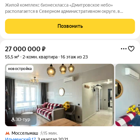
Жилой комплекс бизнескласса «Дмитровское небо»
располагается в Северном административном округе, в
районе Западное Дегунино. Квартал окружён парками и
водоёмами и находится рядом с полноценной городской
Позвонить
инфраструктурой. Одна из ключевых особенностей
27 000 000
₽
55,5 м²
2-комн. квартира
16 этаж из 23
новостройка
3D-тур
Моссельмаш
15 мин.
Ильменский 17
, 3 квартал 2021