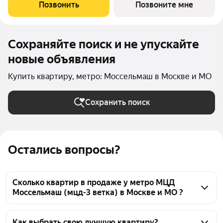
очереди ЖК "Селигер сити" названы в честь трех великих
Позвонить
Позвоните мне
представителей науки и
Сохраняйте поиск и не упускайте
новые объявления
Купить квартиру, метро: Моссельмаш в Москве и МО
Сохранить поиск
Остались вопросы?
Сколько квартир в продаже у метро МЦД
Моссельмаш (мцд-3 ветка) в Москве и МО ?
На Яндекс Недвижимости в продаже у метро МЦД 
Моссельмаш (мцд-3 ветка) в Москве и МО 124 
Как выбрать свою лучшую квартиру?