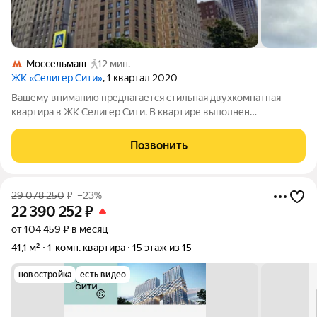
Моссельмаш
12 мин.
ЖК «Селигер Сити»
, 1 квартал 2020
Вашему вниманию предлагается стильная двухкомнатная
квартира в ЖК Селигер Сити. В квартире выполнен
дизайнерский ремонт с использованием премиальных
материалов. Удобная планировка включает в себя: спальню с
Позвонить
гардеробной, просторную кухню-гостиную,
29 078 250
₽
–23%
22 390 252
₽
от 104 459 ₽ в месяц
41,1 м²
1-комн. квартира
15 этаж из 15
новостройка
есть видео