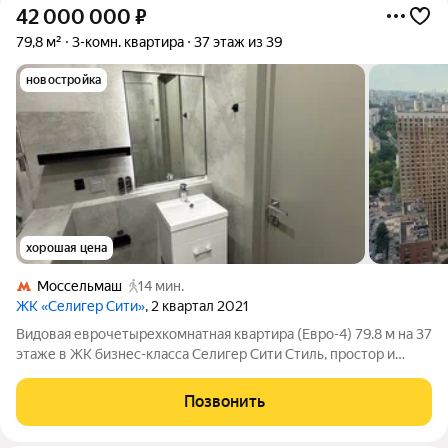
42 000 000
₽
79,8 м²
3-комн. квартира
37 этаж из 39
новостройка
хорошая цена
Моссельмаш
14 мин.
ЖК «Селигер Сити»
, 2 квартал 2021
Видовая еврочетырехкомнатная квартира (Евро-4) 79.8 м на 37
этаже в ЖК бизнес-класса Селигер Сити Стиль, простор и
панорама Москвы с высоты 37-го этажа! Продается роскошная
евро 4-комнатная квартира площадью 79.8 кв.м в престижном
Позвонить
жилом комплексе