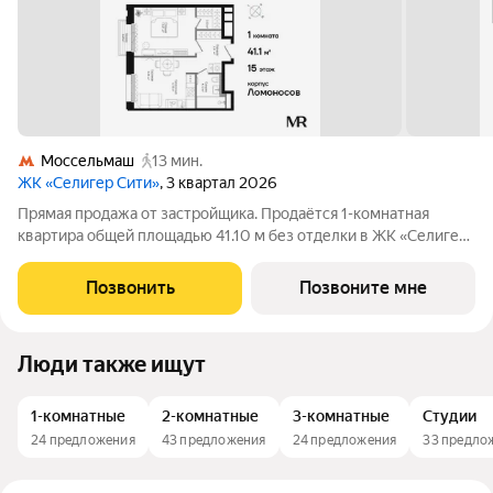
Моссельмаш
13 мин.
ЖК «Селигер Сити»
, 3 квартал 2026
Прямая продажа от застройщика. Продаётся 1-комнатная
квартира общей площадью 41.10 м без отделки в ЖК «Селигер
Сити» на 15-м этаже корпуса Ломоносов. Корпуса четвертой
очереди ЖК "Селигер сити" названы в честь трех великих
Позвонить
Позвоните мне
представителей науки и
Люди также ищут
1-комнатные
2-комнатные
3-комнатные
Студии
24 предложения
43 предложения
24 предложения
33 предло