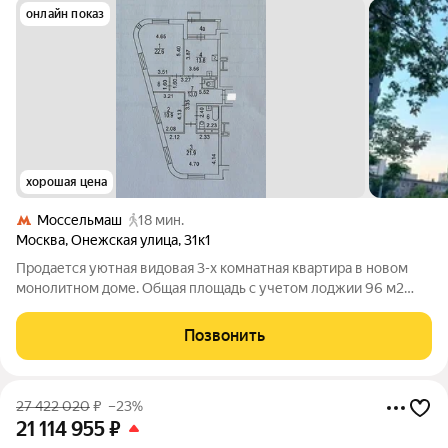
онлайн показ
хорошая цена
Моссельмаш
18 мин.
Москва
,
Онежская улица
,
31к1
Продается уютная видовая 3-х комнатная квартира в новом
монолитном доме. Общая площадь с учетом лоджии 96 м2
(без учета лоджии 91.6 м2) на 16-м этаже монолитного 24
этажного дома постройки 2022 года по адресу: Москва,
Позвонить
Онежская улица, 31 к1. Квартира
27 422 020
₽
–23%
21 114 955
₽