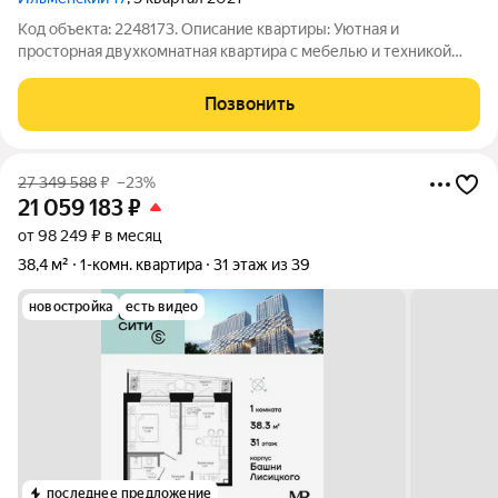
Код объекта: 2248173. Описание квартиры: Уютная и
просторная двухкомнатная квартира с мебелью и техникой
общей площадью 55.5 м с хорошей транспортной
доступностью. Планировка евротрёшка: просторная кухня-
Позвонить
гостиная 19 м и две изолированные комнаты
27 349 588
₽
–23%
21 059 183
₽
от 98 249 ₽ в месяц
38,4 м²
1-комн. квартира
31 этаж из 39
новостройка
есть видео
последнее предложение