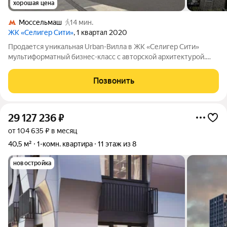
хорошая цена
Моссельмаш
14 мин.
ЖК «Селигер Сити»
, 1 квартал 2020
Продается уникальная Urban-Bилла в ЖК «Селигер Сити»
мультиформатный бизнес-класс с авторской архитектурой.
Сочетание комфорта загородного дома и удобства близости к
городской инфраструктуре. Это редкое предложение, Вилла
Позвонить
площадью 56,80 кв. м.,
29 127 236
₽
от 104 635 ₽ в месяц
40,5 м²
1-комн. квартира
11 этаж из 8
новостройка