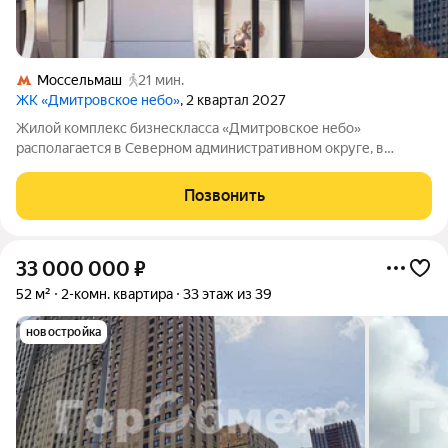
Моссельмаш
21 мин.
ЖК «Дмитровское небо»
, 2 квартал 2027
Жилой комплекс бизнескласса «Дмитровское небо»
располагается в Северном административном округе, в
районе Западное Дегунино. Проект привлекает сочетанием
комфортной городской среды и близости к природным зонам:
Позвонить
рядом парки и водоёмы, в том числе
33 000 000
₽
52 м²
2-комн. квартира
33 этаж из 39
новостройка