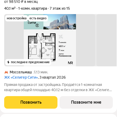
от 98 510 ₽ в месяц
40,1 м²
1-комн. квартира
7 этаж из 15
новостройка
есть видео
последнее предложение
Моссельмаш
13 мин.
ЖК «Селигер Сити»
, 3 квартал 2026
Прямая продажа от застройщика. Продаётся 1-комнатная
квартира общей площадью 40.12 м без отделки в ЖК «Селигер
Сити» на 7-м этаже корпуса Ломоносов. Корпуса четвертой
очереди ЖК "Селигер сити" названы в честь трех великих
Позвонить
Позвоните мне
представителей науки и