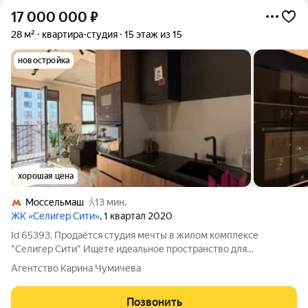
17 000 000
₽
28 м²
квартира-студия
15 этаж из 15
новостройка
хорошая цена
Моссельмаш
13 мин.
ЖК «Селигер Сити»
, 1 квартал 2020
Id 65393. Продаётся студия мечты в жилом комплексе
"Селигер Сити" Ищете идеальное пространство для
счастливой жизни? Эта квартира-студия станет для Вас новым
Агентство Карина Чумичева
уютным домом! Почему именно эта квартира? - Светлая и
уютная: 15 этаж , большие окна,
Позвонить