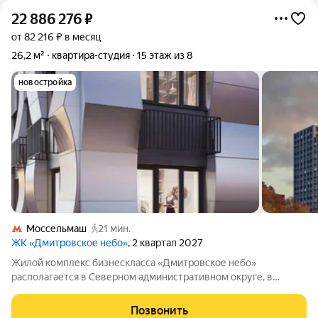
22 886 276
₽
от 82 216 ₽ в месяц
26,2 м²
квартира-студия
15 этаж из 8
новостройка
Моссельмаш
21 мин.
ЖК «Дмитровское небо»
, 2 квартал 2027
Жилой комплекс бизнескласса «Дмитровское небо»
располагается в Северном административном округе, в
районе Западное Дегунино. Квартал окружён парками и
водоёмами неподалёку находятся парк имени Святослава
Позвонить