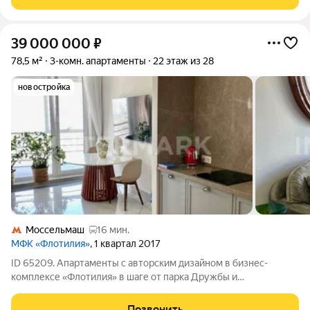
Фёдорова, Дегунинский, Головинский и
39 000 000
₽
78,5 м²
3-комн. апартаменты
22 этаж из 28
новостройка
Моссельмаш
16 мин.
МФК «Флотилия»
, 1 квартал 2017
ID 65209. Апартаменты с авторским дизайном в бизнес-
комплексе «Флотилия» в шаге от парка Дружбы и
Фестивальных прудов в районе Речного вокзала. Просторная
комфортная планировка: кухня-гостиная, мастер-спальня с
Позвонить