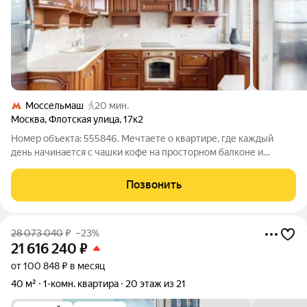
Моссельмаш
20 мин.
Москва
,
Флотская улица
,
17к2
Номер объекта: 555846. Мечтаете о квартире, где каждый
день начинается с чашки кофе на просторном балконе и
потрясающего вида на столицу? Эта квартира создана для
комфортной и стильной жизни! Продается светлая, уютная 2-
Позвонить
комнатная квартира площадью 54
28 073 040
₽
–23%
21 616 240
₽
от 100 848 ₽ в месяц
40 м²
1-комн. квартира
20 этаж из 21