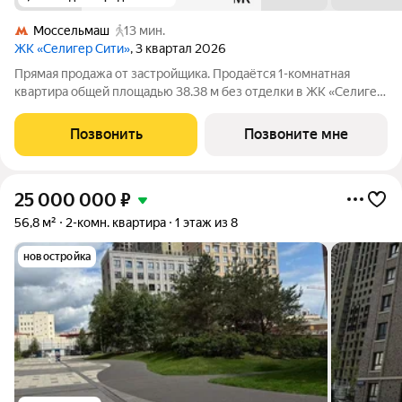
Моссельмаш
13 мин.
ЖК «Селигер Сити»
, 3 квартал 2026
Прямая продажа от застройщика. Продаётся 1-комнатная
квартира общей площадью 38.38 м без отделки в ЖК «Селигер
Сити» на 31-м этаже башни Лисицкого. Корпуса четвертой
очереди ЖК «Селигер сити» названы в честь трех великих
Позвонить
Позвоните мне
представителей науки и
25 000 000
₽
56,8 м²
2-комн. квартира
1 этаж из 8
новостройка