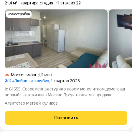
21,4 м²
квартира-студия
11 этаж из 22
новостройка
Моссельмаш
6 мин.
ЖК «Любовь и голуби»
, 1 квартал 2023
Id 61555. Современная студия в новом монолитном доме: ваш
первый шаг к жизни в Москве Представляем к продаже
светлую и уютную студию площадью 21.5 м в современном
Агентство Матвей Куликов
монолитном доме, сданном в 2020 году. Квартира
расположена на 11 этаже 22-этажного
Позвонить