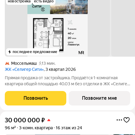
новостройка
есть видео
последнее предложение
Моссельмаш
13 мин.
ЖК «Селигер Сити»
, 3 квартал 2026
Прямая продажа от застройщика. Продаётся 1-комнатная
квартира общей площадью 40.03 м без отделки в ЖК «Селигер
Сити» на 20-м этаже 21 этажного дома корпуса Левенгук.
Селигер Сити это уютное пространство, где предусмотрена
Позвонить
Позвоните мне
застройка разной этажности,
30 000 000
₽
96 м²
3-комн. квартира
16 этаж из 24