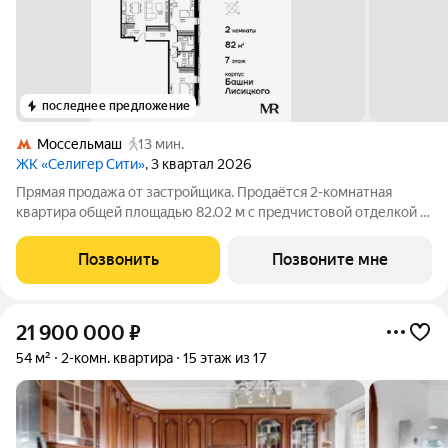
последнее предложение
Моссельмаш
13 мин.
ЖК «Селигер Сити»
, 3 квартал 2026
Прямая продажа от застройщика. Продаётся 2-комнатная
квартира общей площадью 82.02 м с предчистовой отделкой в
ЖК «Селигер Сити» на 7-м этаже башни Лисицкого. Корпуса
четвертой очереди ЖК «Селигер сити» названы в честь трех
Позвонить
Позвоните мне
великих представителей
21 900 000
₽
54 м²
2-комн. квартира
15 этаж из 17