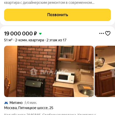
квартира с дизайнерским ремонтом в современном
панельном доме 2019 года постройки. Просторная кухня
площадью 10 м станет отличным местом для кулинарных
Позвонить
экспериментов и уютных семейных вечеров.
19 000 000
₽
51 м²
2-комн. квартира
2 этаж из 17
Митино
4 мин.
Москва
,
Пятницкое шоссе
,
25