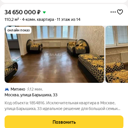
34 650 000
₽
110,2 м²
4-комн. квартира
11 этаж из 14
онлайн показ
Митино
12 мин.
Москва
,
улица Барышиха
,
33
Код объекта: 1854816. Исключительная квартира в Москве,
улица Барышиха, 33 идеальное решение для большой семьи
или тех, кто ценит простор и комфорт. Эта четырёхкомнатная
квартира на одиннадцатом этаже двенадцатиэтажного
Позвонить
панельного дома 1998 года