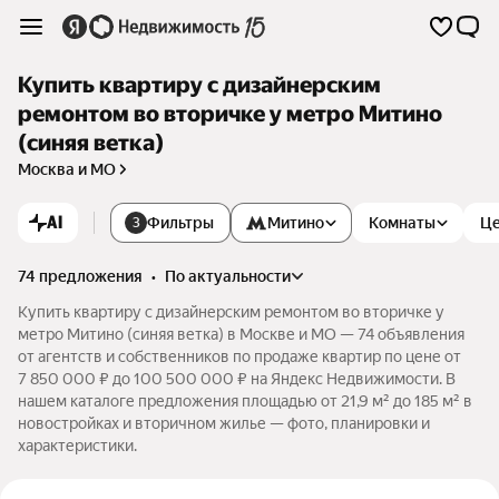
Купить квартиру с дизайнерским
ремонтом во вторичке у метро Митино
(синяя ветка)
Москва и МО
AI
Фильтры
Митино
Комнаты
Ц
3
74 предложения
•
по актуальности
Купить квартиру с дизайнерским ремонтом во вторичке у
метро Митино (синяя ветка) в Москве и МО — 74 объявления
от агентств и собственников по продаже квартир по цене от
7 850 000 ₽ до 100 500 000 ₽ на Яндекс Недвижимости. В
нашем каталоге предложения площадью от 21,9 м² до 185 м² в
новостройках и вторичном жилье — фото, планировки и
характеристики.