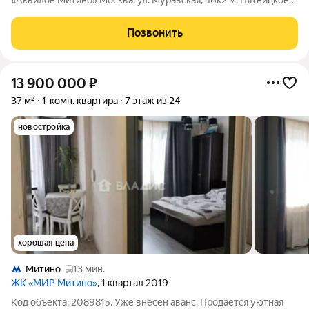
«Аквилон Митино» Москва, ул. Муравская, 46к2 м. Пятницкое
шоссе (15 мин. прогулочным шагом) Почему эту квартиру
нельзя просто «посмотреть»? Её нужно «примерить» на свою
Позвонить
жизнь. Представьте: завтра
13 900 000
₽
37 м²
1-комн. квартира
7 этаж из 24
новостройка
хорошая цена
Митино
13 мин.
ЖК «МИР Митино»
, 1 квартал 2019
Код объекта: 2089815. Уже внесен аванс. Продаётся уютная