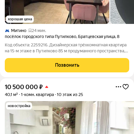
хорошая цена
Митино
24 мин.
посёлок городского типа Путилково
,
Братцевская улица
,
8
Код объекта: 2259216. Дизайнерская трёхкомнатная квартира
на 15-м этаже в Путилково 85 м продуманного пространства,
где каждый день начинается с естественного света и
ощущается свобода планировки. Интерьер выполнен в
Позвонить
спокойной, современной гамме:
10 500 000
₽
40,1 м²
1-комн. квартира
10 этаж из 25
новостройка