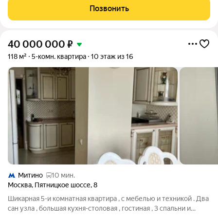
80.5 с отличным видом из окон в ЖК "UP Квартал Новое
Позвонить
Тушино" Квартира с
40 000 000
₽
118 м²
5-комн. квартира
10 этаж из 16
Митино
10 мин.
Москва
,
Пятницкое шоссе
,
8
Шикарная 5-и комнатная квартира , с мебелью и техникой . Два
сан узла , большая кухня-столовая , гостиная , 3 спальни и