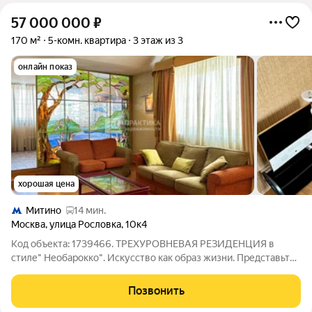
57 000 000
₽
170 м²
5-комн. квартира
3 этаж из 3
онлайн показ
хорошая цена
Митино
14 мин.
Москва
,
улица Рословка
,
10к4
Код объекта: 1739466. ТРЕХУРОВНЕВАЯ РЕЗИДЕНЦИЯ в
стиле" Необарокко". Искусство как образ жизни. Представьте
себе пространство, где история встречается с современным
комфортом. Уникальная планировка квартиры 161,2 м типа
Позвонить
пентхаус в три уровня, ждет