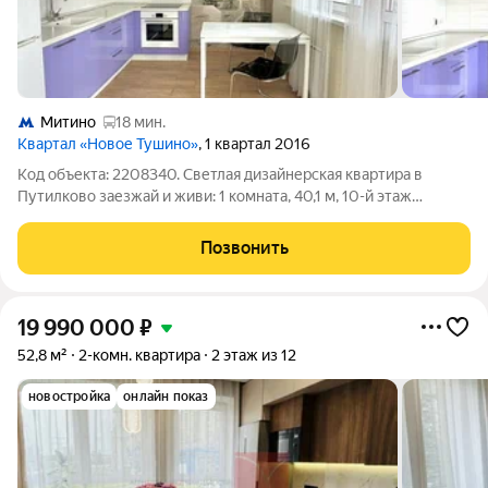
Митино
18 мин.
Квартал «Новое Тушино»
, 1 квартал 2016
Код объекта: 2208340. Светлая дизайнерская квартира в
Путилково заезжай и живи: 1 комната, 40,1 м, 10-й этаж
монолитного дома 2016 года. Продуманная планировка и
качественный ремонт создают ощущение уюта и порядка с
Позвонить
первого дня. Комната 18 м
19 990 000
₽
52,8 м²
2-комн. квартира
2 этаж из 12
новостройка
онлайн показ