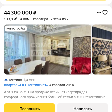
44 300 000
₽
103,8 м²
4-комн. квартира
2 этаж из 25
новостройка
Митино
4 мин.
Квартал «LIFE-Митинская»
, 4 квартал 2014
Арт. 139825719 На продаже отличная квартира для
комфортного проживания большой семьи в ЖК Life Митинская!
Закрытая территория двора В квартире выполнен
Качественный ремонт с применением только хороших
Позвонить
Написать