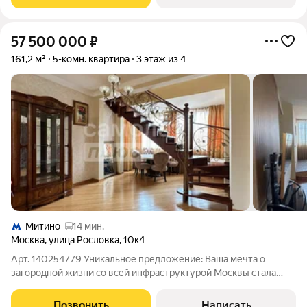
материалов, предусмотрено много мест для
57 500 000
₽
161,2 м²
5-комн. квартира
3 этаж из 4
Митино
14 мин.
Москва
,
улица Рословка
,
10к4
Арт. 140254779 Уникальное предложение: Ваша мечта о
загородной жизни со всей инфраструктурой Москвы стала
реальностью! Представляем вашему вниманию эксклюзивную
квартиру, которая сочетает в себе простор и приватность
Позвонить
Написать