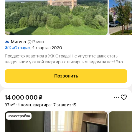
Митино
13 мин.
ЖК «Отрада»
, 4 квартал 2020
Продается квартира в ЖК Отрада! Не упустите шанс стать
владельцем уютной квартиры с шикарным видом на лес! Это
идеальное место для комфортной жизни и отдыха. О квартире:
- Этаж:12 - Год постройки: 2021 - Тип дома:монолитно-
Позвонить
кирпичный - Ремонт:выполнен
14 000 000
₽
37 м²
1-комн. квартира
7 этаж из 15
новостройка