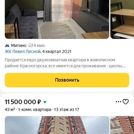
Митино
14 мин.
ЖК Левел Лесной
, 4 квартал 2021
Продается евро двухкомнатная квартира в живописном
районе Красногорска, все имеется для проживания - школы,
детские сады, магазины, добраться до Москвы можно любым
транспортом. В квартире сделан дизайнерский ремонт. Один
Позвонить
собственник без обременения,
11 500 000
₽
43 м²
1-комн. квартира
13 этаж из 17