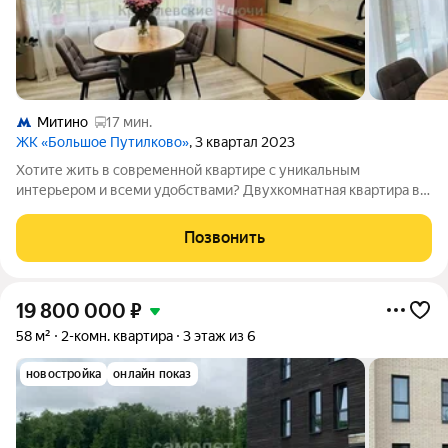
Митино
17 мин.
ЖК «Большое Путилково»
, 3 квартал 2023
Хотите жить в современной квартире с уникальным
интерьером и всеми удобствами? Двухкомнатная квартира в
новом жилом комплексе "Большое Путилково"!
Преимущества проживания здесь: - Дизайнерский ремонт,
Позвонить
создающий уют и комфорт вашей мечты! -
19 800 000
₽
58 м²
2-комн. квартира
3 этаж из 6
новостройка
онлайн показ