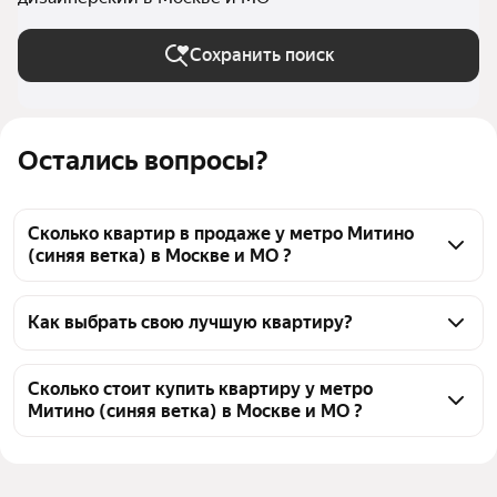
Сохранить поиск
Остались вопросы?
Сколько квартир в продаже у метро Митино
(синяя ветка) в Москве и МО ?
На Яндекс Недвижимости в продаже у метро 
Митино (синяя ветка) в Москве и МО 74 квартиры, 
Как выбрать свою лучшую квартиру?
из них 7 объявлений от собственников, 67 
Чтобы купить квартиру с дизайнерским ремонтом 
объявлений от агентств
во вторичке у метро Митино (синяя ветка), 
Сколько стоит купить квартиру у метро
Митино (синяя ветка) в Москве и МО ?
воспользуйтесь тепловой картой для оценки 
инфраструктуры и транспортной доступности в 
Цена за 
165 556 — 543 243 ₽
выбранном районе у метро Митино (синяя ветка) в 
квадратный 
Москве и МО