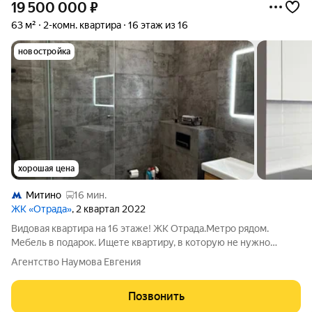
19 500 000
₽
63 м²
2-комн. квартира
16 этаж из 16
новостройка
хорошая цена
Митино
16 мин.
ЖК «Отрада»
, 2 квартал 2022
Видовая квартира на 16 этаже! ЖК Отрада.Метро рядом.
Мебель в подарок. Ищете квартиру, в которую не нужно
вкладываться? Вы её нашли! Адрес: МО, г.Красногорск, ЖК
Агентство Наумова Евгения
«Отрада», ул. Пятницкая 11. Преимущества: Последний этаж
(16/16): Никто не ходит над
Позвонить