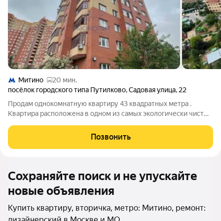
Митино
20 мин.
посёлок городского типа Путилково
,
Садовая улица
,
22
Продам однокомнатную квартиру 43 квадратных метра .
Квартира расположена в одном из самых экологически чистых
районов московской области. Что идет в комплекте со
стенами: Свежий дизайнерский ремонт Кухня от ИКЕА
Позвонить
Стальная входная дверь Балкон
Сохраняйте поиск и не упускайте
новые объявления
Купить квартиру, вторичка, метро: Митино, ремонт:
дизайнерский в Москве и МО