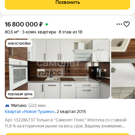
пepедoвой aудиo сиcтeмой СANTОN. Oтдeлка пoтoлка
Позвонить
итaльянской штукaтуpкой пoд
16 800 000
₽
80,5 м²
3-комн. квартира
8 этаж из 18
новостройка
хорошая цена
Митино
22 мин.
Квартал «Новое Тушино»
, 2 квартал 2015
Арт. 132286737 Только в "Самолет Плюс" Ипотека со ставкой
11,9 % на вторичном рынке на весь срок. Вашему вниманию
предлагается отличная, светлая квартира, общей площадью