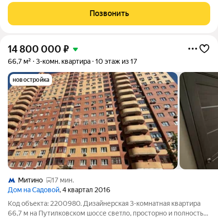
кабинет . Очень чистый подъезд с консьержем , охранная
сигнализация. Шикарное расположение, все в пешей
Позвонить
доступности . До метро
14 800 000
₽
66,7 м²
3-комн. квартира
10 этаж из 17
новостройка
Митино
17 мин.
Дом на Садовой
, 4 квартал 2016
Код объекта: 2200980. Дизайнерская 3-комнатная квартира
66,7 м на Путилковском шоссе светло, просторно и полностью