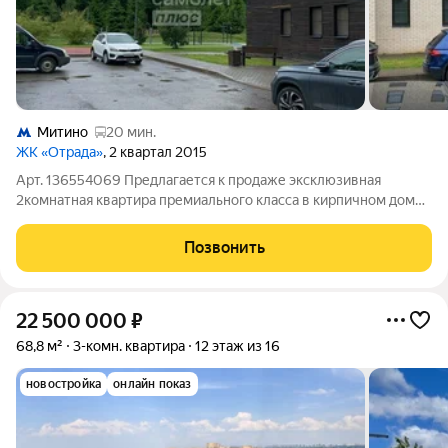
Митино
20 мин.
ЖК «Отрада»
, 2 квартал 2015
Арт. 136554069 Предлагается к продаже эксклюзивная
2комнатная квартира премиального класса в кирпичном доме
2014 года постройки в г. Красногорск, п. Отрадное. Статусная и
практичная инвестиция: дизайнерский ремонт, высокие
Позвонить
потолки 3 м, продуманная
22 500 000
₽
68,8 м²
3-комн. квартира
12 этаж из 16
новостройка
онлайн показ