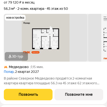
от 79 120 ₽ в месяц
56,3 м²
2-комн. квартира
45 этаж из 50
новостройка
3D-тур
Медведково
15 мин.
Полар
, 2 квартал 2027
В районе Северное Медведково продаётся 2-комнатная
квартира квартира площадью 56.3 на 45 этаже 62 этажного
дома (корпус 1.5, секция 2) в проекте ПИК «Полар». Удобное
расположение 17 минут пешком до станции метро
Позвонить
Позвоните мне
«Медведково». 8 минут на автомобиле до