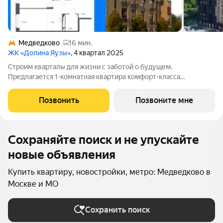
Медведково
16 мин.
ЖК «Долина Яузы»
, 4 квартал 2025
Строим кварталы для жизни с заботой о будущем.
Предлагается 1-комнатная квартира комфорт-класса
площадью 51.1 кв.м в Долина Яузы, корпус 2КВ на 20-м этаже,
в жилом комплексе "Долина Яузы".Квартиры комплекса на
Позвонить
Позвоните мне
выбор: могут быть как с отделкой, так и
Сохраняйте поиск и не упускайте
новые объявления
Купить квартиру, новостройки, метро: Медведково в
Москве и МО
Сохранить поиск