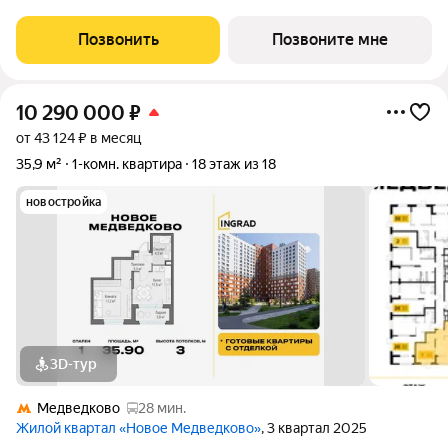
площадью 55.9 кв.м в Долина Яузы, корпус 2КВ на 23-м этаже,
в жилом комплексе "Долина Яузы".Квартиры комплекса на
Позвонить
Позвоните мне
выбор: могут быть как с отделкой, так и
10 290 000
₽
от 43 124 ₽ в месяц
35,9 м²
1-комн. квартира
18 этаж из 18
новостройка
3D-тур
Медведково
28 мин.
Жилой квартал «Новое Медведково»
, 3 квартал 2025