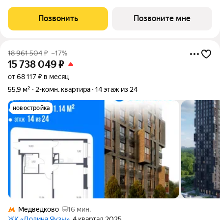
площадью 55.8 кв.м в Долина Яузы, корпус 2КВ на 3-м этаже, в
жилом комплексе "Долина Яузы".Квартиры комплекса на
Позвонить
Позвоните мне
выбор: могут быть как с отделкой, так и
18 961 504
₽
–17%
15 738 049
₽
от 68 117 ₽ в месяц
55,9 м²
2-комн. квартира
14 этаж из 24
новостройка
Медведково
16 мин.
ЖК «Долина Яузы»
, 4 квартал 2025