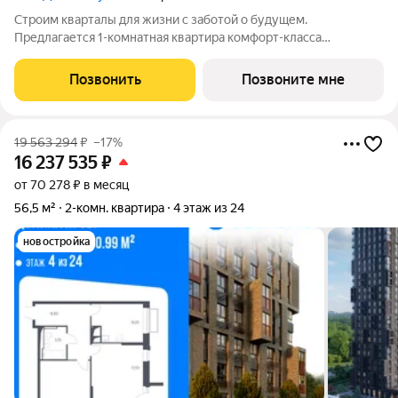
Строим кварталы для жизни с заботой о будущем.
Предлагается 1-комнатная квартира комфорт-класса
площадью 48.11 кв.м в Долина Яузы, корпус 3КВ на 21-м этаже,
в жилом комплексе "Долина Яузы".Квартиры комплекса на
Позвонить
Позвоните мне
выбор: могут быть как с отделкой, так
19 563 294
₽
–17%
16 237 535
₽
от 70 278 ₽ в месяц
56,5 м²
2-комн. квартира
4 этаж из 24
новостройка