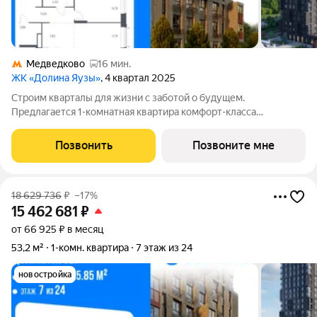
Медведково
16 мин.
ЖК «Долина Яузы»
, 4 квартал 2025
Строим кварталы для жизни с заботой о будущем.
Предлагается 1-комнатная квартира комфорт-класса
площадью 53.2 кв.м в Долина Яузы, корпус 2КВ на 3-м этаже, в
жилом комплексе "Долина Яузы".Квартиры комплекса на
Позвонить
Позвоните мне
выбор: могут быть как с отделкой, так и
18 629 736
₽
–17%
15 462 681
₽
от 66 925 ₽ в месяц
53,2 м²
1-комн. квартира
7 этаж из 24
новостройка