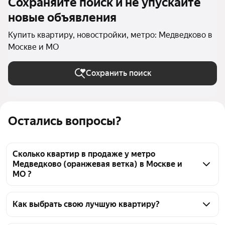
Сохраняйте поиск и не упускайте
новые объявления
Купить квартиру, новостройки, метро: Медведково в
Москве и МО
Сохранить поиск
Остались вопросы?
Сколько квартир в продаже у метро
Медведково (оранжевая ветка) в Москве и
МО ?
На Яндекс Недвижимости в продаже у метро 
Медведково (оранжевая ветка) в Москве и МО 2133 
Как выбрать свою лучшую квартиру?
квартиры, из них 1 объявление от агентств, 2132 
Чтобы купить квартиру в новостройке у метро 