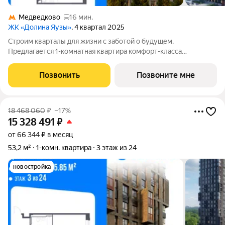
Медведково
16 мин.
ЖК «Долина Яузы»
, 4 квартал 2025
Строим кварталы для жизни с заботой о будущем.
Предлагается 1-комнатная квартира комфорт-класса
площадью 46.4 кв.м в Долина Яузы, корпус 1КВ на 5-м этаже, в
жилом комплексе "Долина Яузы".Квартиры комплекса на
Позвонить
Позвоните мне
выбор: могут быть как с отделкой, так и
18 468 060
₽
–17%
15 328 491
₽
от 66 344 ₽ в месяц
53,2 м²
1-комн. квартира
3 этаж из 24
новостройка