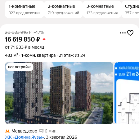
1-комнатные
2-комнатные
3-комнатные
Студи
922 предложения
719 предложений
133 предложения
357 пр
20 023 916
₽
–17%
16 619 850
₽
от 71 933 ₽ в месяц
48,1 м²
1-комн. квартира
21 этаж из 24
новостройка
Медведково
16 мин.
ЖК «Долина Яузы»
, 3 квартал 2026