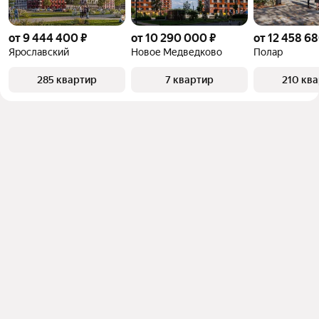
от 9 444 400 ₽
от 10 290 000 ₽
от 12 458 68
Ярославский
Новое Медведково
Полар
285 квартир
7 квартир
210 кв