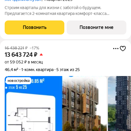
Строим кварталы для жизни с заботой о будущем.
Предлагается 2-комнатная квартира комфорт-класса
площадью 55.9 кв.м в Долина Яузы, корпус 2КВ на 14-м этаже,
в жилом комплексе "Долина Яузы".Квартиры комплекса на
Позвонить
Позвоните мне
выбор: могут быть как с отделкой, так и
16 438 221
₽
–17%
13 643 724
₽
от 59 052 ₽ в месяц
46,4 м²
1-комн. квартира
5 этаж из 25
новостройка