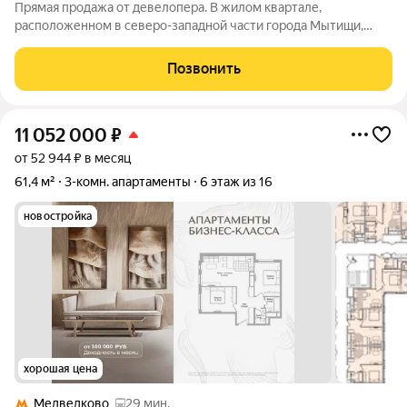
Прямая продажа от девелопера. В жилом квартале,
расположенном в северо-западной части города Мытищи,
продаётся 1-спальная квартира площадью 35.90 кв.м без
отделки. Квартира расположена на 18 этаже 18-этажного дома,
Позвонить
корпус 43, в жилом квартале
11 052 000
₽
от 52 944 ₽ в месяц
61,4 м²
3-комн. апартаменты
6 этаж из 16
новостройка
хорошая цена
Медведково
29 мин.