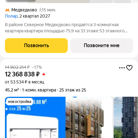
Медведково
15 мин.
Полар
, 2 квартал 2027
В районе Северное Медведково продаётся 3-комнатная
квартира квартира площадью 75.9 на 33 этаже 53 этажного
дома (корпус 1.4, секция 1) в проекте ПИК «Полар». Удобное
расположение 17 минут пешком до станции метро
Позвонить
Позвоните мне
«Медведково». 8 минут на автомобиле до
14 902 214
₽
–17%
12 368 838
₽
от 53 534 ₽ в месяц
45,2 м²
1-комн. квартира
25 этаж из 25
новостройка