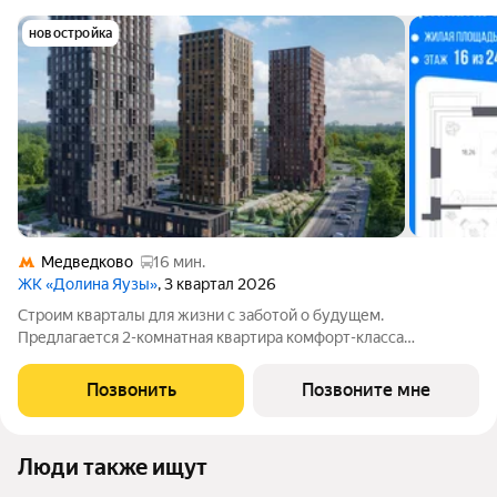
новостройка
Медведково
16 мин.
ЖК «Долина Яузы»
, 3 квартал 2026
Строим кварталы для жизни с заботой о будущем.
Предлагается 2-комнатная квартира комфорт-класса
площадью 52.83 кв.м в Долина Яузы, корпус 3КВ на 16-м этаже,
в жилом комплексе "Долина Яузы".Квартиры комплекса на
Позвонить
Позвоните мне
выбор: могут быть как с отделкой, так
Люди также ищут