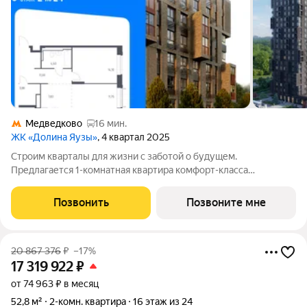
Медведково
16 мин.
ЖК «Долина Яузы»
, 4 квартал 2025
Строим кварталы для жизни с заботой о будущем.
Предлагается 1-комнатная квартира комфорт-класса
площадью 53.2 кв.м в Долина Яузы, корпус 2КВ на 2-м этаже, в
жилом комплексе "Долина Яузы".Квартиры комплекса на
Позвонить
Позвоните мне
выбор: могут быть как с отделкой, так и
20 867 376
₽
–17%
17 319 922
₽
от 74 963 ₽ в месяц
52,8 м²
2-комн. квартира
16 этаж из 24