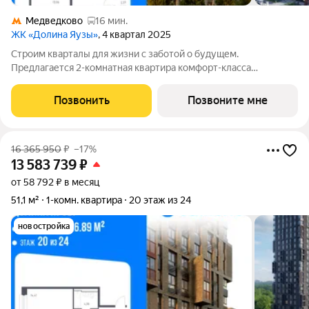
Медведково
16 мин.
ЖК «Долина Яузы»
, 4 квартал 2025
Строим кварталы для жизни с заботой о будущем.
Предлагается 2-комнатная квартира комфорт-класса
площадью 56.5 кв.м в Долина Яузы, корпус 2КВ на 4-м этаже, в
жилом комплексе "Долина Яузы".Квартиры комплекса на
Позвонить
Позвоните мне
выбор: могут быть как с отделкой, так и
16 365 950
₽
–17%
13 583 739
₽
от 58 792 ₽ в месяц
51,1 м²
1-комн. квартира
20 этаж из 24
новостройка