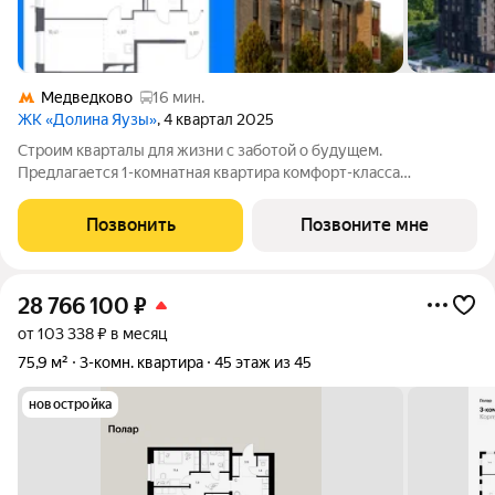
Медведково
16 мин.
ЖК «Долина Яузы»
, 4 квартал 2025
Строим кварталы для жизни с заботой о будущем.
Предлагается 1-комнатная квартира комфорт-класса
площадью 45.2 кв.м в Долина Яузы, корпус 1КВ на 25-м этаже,
в жилом комплексе "Долина Яузы".Квартиры комплекса на
Позвонить
Позвоните мне
выбор: могут быть как с отделкой, так и
28 766 100
₽
от 103 338 ₽ в месяц
75,9 м²
3-комн. квартира
45 этаж из 45
новостройка