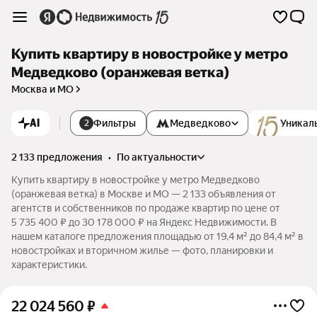
Купить квартиру в новостройке у метро
Медведково (оранжевая ветка)
Москва и МО
AI
Фильтры
Медведково
Уникал
2
2 133 предложения
•
по актуальности
Купить квартиру в новостройке у метро Медведково
(оранжевая ветка) в Москве и МО — 2 133 объявления от
агентств и собственников по продаже квартир по цене от
5 735 400 ₽ до 30 178 000 ₽ на Яндекс Недвижимости. В
нашем каталоге предложения площадью от 19,4 м² до 84,4 м² в
новостройках и вторичном жилье — фото, планировки и
характеристики.
22 024 560
₽