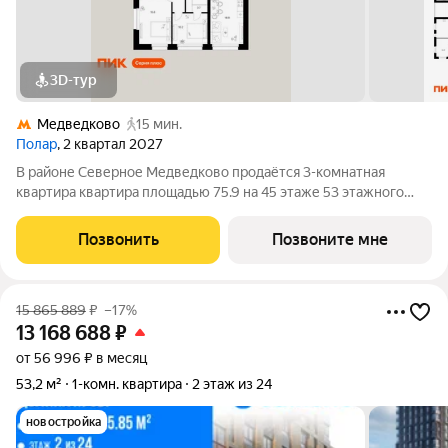
3D-тур
Медведково
15 мин.
Полар
, 2 квартал 2027
В районе Северное Медведково продаётся 3-комнатная
квартира квартира площадью 75.9 на 45 этаже 53 этажного
дома (корпус 1.4, секция 1) в проекте ПИК «Полар». Удобное
расположение 17 минут пешком до станции метро
Позвонить
Позвоните мне
«Медведково». 8 минут на автомобиле до
15 865 889
₽
–17%
13 168 688
₽
от 56 996 ₽ в месяц
53,2 м²
1-комн. квартира
2 этаж из 24
новостройка