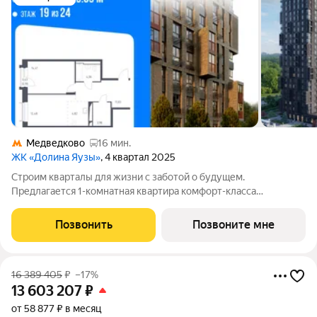
Медведково
16 мин.
ЖК «Долина Яузы»
, 4 квартал 2025
Строим кварталы для жизни с заботой о будущем.
Предлагается 1-комнатная квартира комфорт-класса
площадью 51.4 кв.м в Долина Яузы, корпус 2КВ на 19-м этаже,
в жилом комплексе "Долина Яузы".Квартиры комплекса на
Позвонить
Позвоните мне
выбор: могут быть как с отделкой, так и
16 389 405
₽
–17%
13 603 207
₽
от 58 877 ₽ в месяц