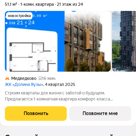
51,1 м²
1-комн. квартира
21 этаж из 24
новостройка
Медведково
16 мин.
ЖК «Долина Яузы»
, 4 квартал 2025
Строим кварталы для жизни с заботой о будущем.
Предлагается 1-комнатная квартира комфорт-класса
площадью 51.1 кв.м в Долина Яузы, корпус 2КВ на 21-м этаже, в
жилом комплексе "Долина Яузы".Квартиры комплекса на
Позвонить
Позвоните мне
выбор: могут быть как с отделкой, так и