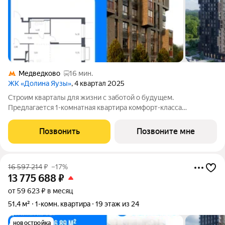
Медведково
16 мин.
ЖК «Долина Яузы»
, 4 квартал 2025
Строим кварталы для жизни с заботой о будущем.
Предлагается 1-комнатная квартира комфорт-класса
площадью 53.2 кв.м в Долина Яузы, корпус 2КВ на 7-м этаже, в
жилом комплексе "Долина Яузы".Квартиры комплекса на
Позвонить
Позвоните мне
выбор: могут быть как с отделкой, так и
16 597 214
₽
–17%
13 775 688
₽
от 59 623 ₽ в месяц
51,4 м²
1-комн. квартира
19 этаж из 24
новостройка