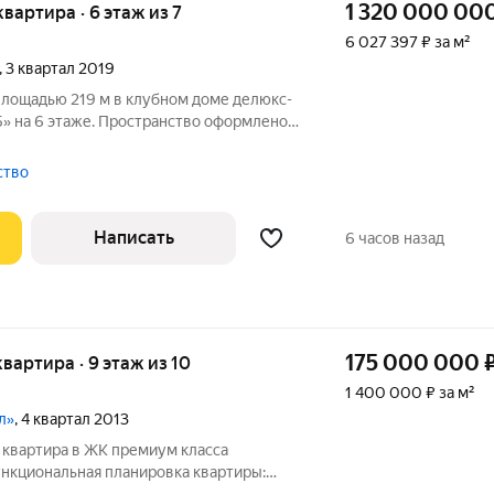
1 320 000 00
 квартира · 6 этаж из 7
6 027 397 ₽ за м²
, 3 квартал 2019
площадью 219 м в клубном доме делюкс-
5» на 6 этаже. Пространство оформлено в
ндивидуальному дизайн-проекту. Здесь
 для вашего комфорта. Стильная мебель,
тство
Написать
6 часов назад
175 000 000
квартира · 9 этаж из 10
1 400 000 ₽ за м²
л»
, 4 квартал 2013
 квартира в ЖК премиум класса
ункциональная планировка квартиры: