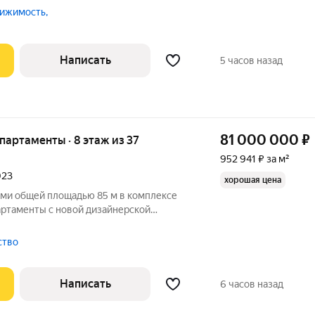
, гстевой санузел, постирочная. Мастер
ижимость,
своей ванной и гардеробной комнатами,
Написать
5 часов назад
81 000 000
₽
апартаменты · 8 этаж из 37
952 941 ₽ за м²
023
хорошая цена
ями общей площадью 85 м в комплексе
артаменты с новой дизайнерской
а 8 этаже. Функциональная планировка
хню-гостиную, 2 спальни, две ванные
тство
Написать
6 часов назад