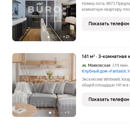
Номер лота: 4873 Предл
комнатную квартиру пло
центре Москвы, рядом с
Выполнен свежий ремонт
Показать телефон
современных и качеств
+
21
141 м² · 3-комнатная 
Маяковская
19 мин.
Клубный дом «Fantastic 
Эксклюзив Whitewill. Ква
общей площадью 141 м в 
House на четвертом этаж
современном стиле. Ква
Показать телефон
бытовой
+
8