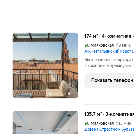
174 м² · 4-комнатная 
Маяковская
9 мин.
ЖК «Итальянский кварта
Эксклюзивная квартира 
в комплексе премиум-кла
четвёртом этаже. Кварт
торцевой части дома. Это
Показать телефон
комфорт и
+
10
135,7 м² · 3-комнатна
Маяковская
13 мин.
Дом на Страстном бульв