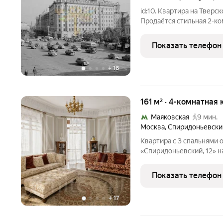
id:10. Квартира на Твер
Продаётся стильная 2-ко
узнаваемых исторических домов Москв
17. Это редкий формат дл
Показать телефон
а в
+
16
161 м² · 4-комнатная 
Маяковская
9 мин.
Москва
,
Спиридоньевски
Квартира с 3 спальнями 
«Спиридоньевский, 12» н
выполнена в классическ
декоративными молдинга
Показать телефон
На полу выложен паркет 
+
17