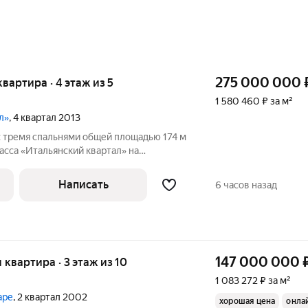
275 000 000
квартира · 4 этаж из 5
1 580 460 ₽ за м²
л»
, 4 квартал 2013
с тремя спальнями общей площадью 174 м
сса «Итальянский квартал» на
ира уникальна своим расположением в
 настоящая находка для тех, кто ценит
Написать
6 часов назад
147 000 000
я квартира · 3 этаж из 10
1 083 272 ₽ за м²
аре
, 2 квартал 2002
хорошая цена
онла