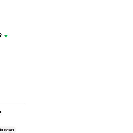
₽
₽
йн показ