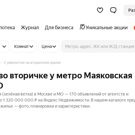
Ра
потека
Журнал
Для бизнеса
Уникальные акции
Комнат
Цена
я
С ремонтом на вторичном рынке
во вторичке у метро Маяковская
О
 (зелёная ветка) в Москве и МО — 170 объявлений от агентств и
до 1 320 000 000 ₽ на Яндекс Недвижимости. В нашем каталоге пр
 жилье — фото, планировки и характеристики.