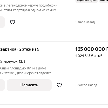
хорошая цена
онла
ской в легендарном «доме под юбкой»
мнатная квартира в одном из самых
ы на Тверской улице, дом
я тех, кто хочет жить не просто в центре,
3 часа назад
165 000 000
квартира · 2 этаж из 5
1 024 845 ₽ за м²
й переулок
,
12/9
общей площадью 161 м в доме
а 2 этаже. Дизайнерская отделка
ом стиле, интерьер украшен
ми, венчающими карнизами и лепниной.
Написать
6 часов назад
из дуба.