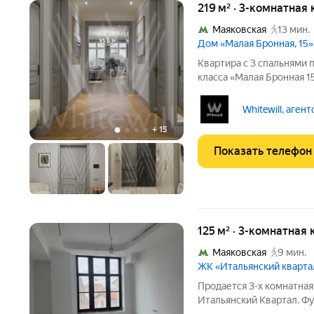
219 м² · 3-комнатная
Маяковская
13 мин.
Дом «Малая Бронная, 15»
Квартира с 3 спальнями 
класса «Малая Бронная 1
современном стиле по и
каждая деталь продумана
Whitewill, аген
+
15
Показать телефон
125 м² · 3-комнатная 
Маяковская
9 мин.
ЖК «Итальянский кварта
Продается 3-х комнатная
Итальянский Квартал. Ф