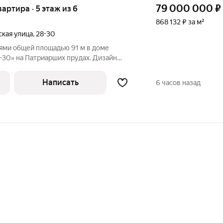
79 000 000
₽
вартира · 5 этаж из 6
868 132 ₽ за м²
кая улица
,
28-30
нями общей площадью 91 м в доме
-30» на Патриарших прудах. Дизайн
иле эклектики. Спланирована кухня-
анная комната с окном, санузел с душем,
Написать
6 часов назад