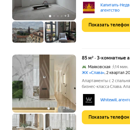
кухня-гостиная-столовая
Капиталъ-Недв
спальня с лоджией и со 
агентство
вторая спальня и
+
3
Показать телефон
85 м² · 3-комнатные 
Маяковская
14 мин.
ЖК «Слава»
, 2 квартал 2
Апартаменты с 2 спальн
бизнес-класса Слава. Ап
отделкой расположены н
включает просторную ку
Whitewill, аген
комнаты, гардеробную
+
16
Показать телефон