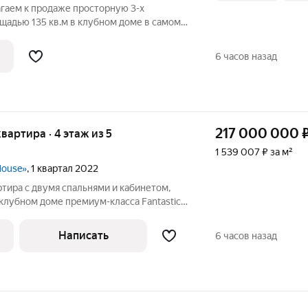
агаем к продаже просторную 3-х
щадью 135 кв.м в клубном доме в самом
о знаменитым Пушкинским сквером.
 под ключ с использованием
6 часов назад
енных
217 000 000
квартира · 4 этаж из 5
1 539 007 ₽ за м²
House»
, 1 квартал 2022
ртира с двумя спальнями и кабинетом,
клубном доме премиум-класса Fantastic
е. Выполнена дизайнерская отделка в
ртира укомплектована встроенной
Написать
6 часов назад