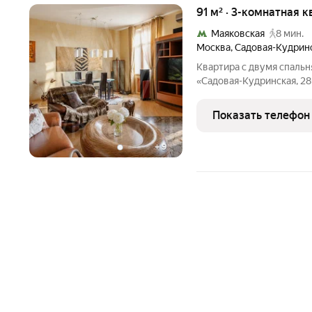
91 м² · 3-комнатная к
Маяковская
8 мин.
Москва
,
Садовая-Кудринс
Квартира с двумя спаль
«Садовая-Кудринская, 28
интерьера оформлен в ст
гостиная, две спальни, в
Показать телефон
холл. Квартира
+
9