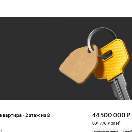
Ж
До 100 тыс. ₽
44 500 000
₽
 квартира · 2 этаж из 8
831 776 ₽ за м²
17