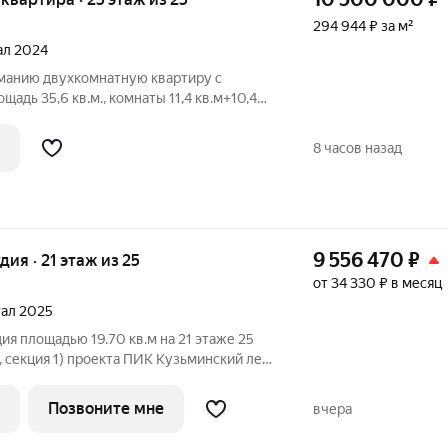
294 944 ₽ за м²
тал 2024
манию двухкомнатную квартиру с
адь 35,6 кв.м., комнаты 11,4 кв.м+10,4
м. Высота потолков 2,65м. Квартира в
аезжай и живи»), после получения
8 часов назад
9 556 470
₽
удия · 21 этаж из 25
от 34 330 ₽ в месяц
тал 2025
ия площадью 19.70 кв.м на 21 этаже 25
, секция 1) проекта ПИК Кузьминский лес.
ъезд на уровне земли, функциональная
а, с отделкой. Жилой квартал
Позвоните мне
вчера