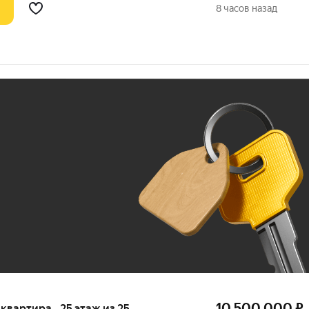
8 часов назад
Ж
До 100 тыс. ₽
10 500 000
₽
я квартира · 25 этаж из 25