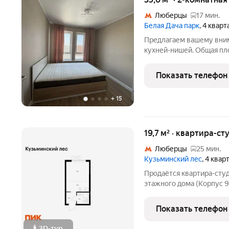
Люберцы
17 мин.
Белая Дача парк
, 4 квар
Предлагаем вашему вни
кухней-нишей. Общая площ
кв.м., кухня-ниша 5,1 кв.
идеальном состоянии («з
Показать телефон
ключей никто не
+
15
19,7 м² · квартира-ст
Люберцы
25 мин.
Кузьминский лес
, 4 квар
Продаётся квартира-студ
этажного дома (Корпус 9
Светлый просторный под
планировка, большие окн
Показать телефон
«Кузьминский
3D-тур