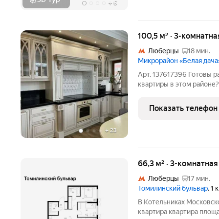
+
6
100,5 м² · 3-комнатна
Люберцы
18 мин.
Микрорайон «Белая дача
Арт. 137617396 Готовы
квартиры в этом район
СТОИМОСТЬ квартиры в 
ГАРАНТИЕЙ БЕЗОПАСНОС
Показать телефон
+
23
66,3 м² · 3-комнатна
Люберцы
17 мин.
Томилинский бульвар
, 1
В Котельниках Московск
квартира квартира площа