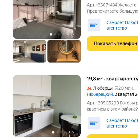
Арт. 135671434 Желаете 
Предпочитаете большую 
дизайнерским ремонтом
Самолет Плюс
уже через несколько дней! О КВАРТИРЕ:Солн
агентство
тpеxкомнaтная квартиpа 
+
26
Показать телефон
19,8 м² · квартира-ст
Люберцы
20 мин.
Люберецкий
, 2 квартал 
Арт. 139505299 Готов
квартиры в этом район
СТОИМОСТЬ квартиры в 
Самолет Плюс
ГАРАНТИЕЙ БЕЗОПАСНОС
агентство
Однокомнатная квартира
+
6