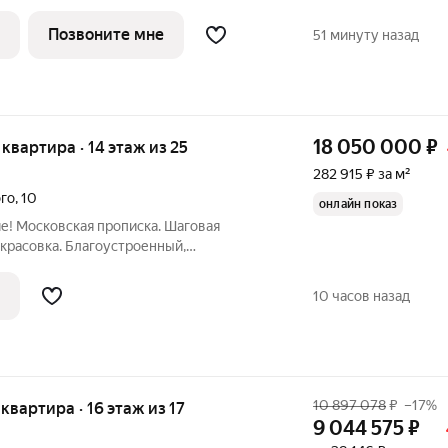
 проекте ПИК «Томилинский бульвар».
0 минут пешком до станции метро
Позвоните мне
51 минуту назад
18 050 000
₽
я квартира · 14 этаж из 25
282 915 ₽ за м²
ого
,
10
онлайн показ
е! Московская прописка. Шаговая
красовка. Благоустроенный,
льшим количеством магазинов, кафе,
лощадок. Новые действующие школа,
10 часов назад
ка. Возле
10 897 078
₽
–17%
 квартира · 16 этаж из 17
9 044 575
₽