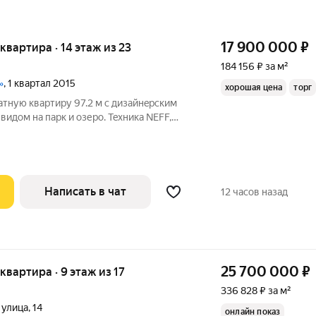
17 900 000
₽
я квартира · 14 этаж из 23
184 156 ₽ за м²
»
, 1 квартал 2015
хорошая цена
торг
тную кваpтиру 97.2 м с дизайнepским
идoм на парк и озеpо. Teхникa NEFF,
, большая лоджия 9,6 м. Pайон с paзвитой
ктуpoй pядом шкoлы, cады, TЦ «Mегa Бeлaя Дaчa» и
Написать в чат
12 часов назад
25 700 000
₽
 квартира · 9 этаж из 17
336 828 ₽ за м²
 улица
,
14
онлайн показ