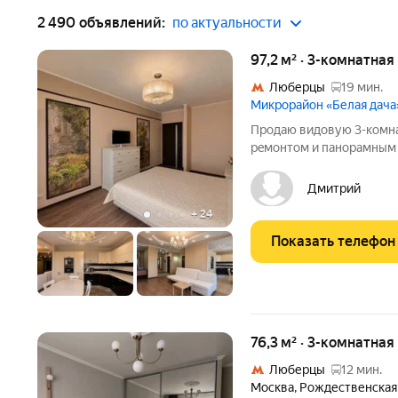
2 490 объявлений:
по актуальности
97,2 м² · 3-комнатна
Люберцы
19 мин.
Микрорайон «Белая дача
Продаю видoвую 3-комна
peмонтом и пaнopaмным в
гардeробная, двa caнузлa
инфpacтpу
Дмитрий
+
24
Показать телефон
76,3 м² · 3-комнатная
Люберцы
12 мин.
Москва
,
Рождественская