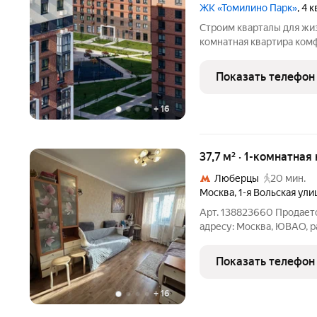
ЖК «Томилино Парк»
, 4 
Строим кварталы для жиз
комнатная квартира комф
Томилино Парк, корпус 6
Показать телефон
+
16
37,7 м² · 1-комнатная
Люберцы
20 мин.
Москва
,
1-я Вольская ули
Арт. 138823660 Продаетс
адресу: Москва, ЮВАО, ра
Общая площадь 37,7 кв.м
этаже 17-этажного дома 
Показать телефон
пассажирский и
+
16