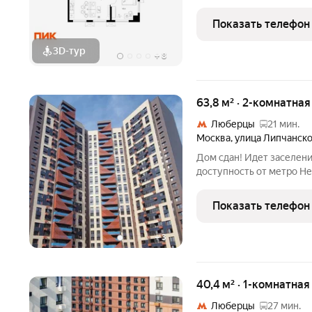
(корпус 5-8, секция 2) в
Удобное расположение 2
Показать телефон
«Котельники» и 10
3D-тур
+
8
63,8 м² · 2-комнатна
Люберцы
21 мин.
Москва
,
улица Липчанск
Дом сдан! Идет заселени
доступность от метро Не
современный район с бо
детских и спортивных п
Показать телефон
детские сады, поликлини
+
3
40,4 м² · 1-комнатная
Люберцы
27 мин.