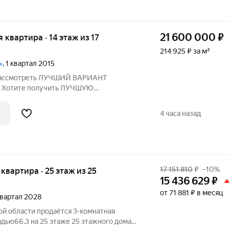
21 600 000
₽
я квартира · 14 этаж из 17
214 925 ₽ за м²
»
, 1 квартал 2015
 рассмотреть ЛУЧШИЙ ВАРИАНТ
е? Хотите получить ЛУЧШУЮ
этом районе? Ищите квартиру с
ТИ? Тогда эта КВАРТИРА ДЛЯ ВАС!
4 часа назад
17 151 810
₽
–10%
я квартира · 25 этаж из 25
15 436 629
₽
от 71 881 ₽ в месяц
 квартал 2028
ой области продаётся 3-комнатная
дью66.3 на 25 этаже 25 этажного дома