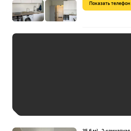
Показать телефон
ЕЖЕМЕСЯЧНЫЙ ПЛАТЁ
До 30 тыс. ₽
До 50 тыс. ₽
До 70 тыс. ₽
Больше 100 тыс. ₽
35,6 м² · 2-комнатна