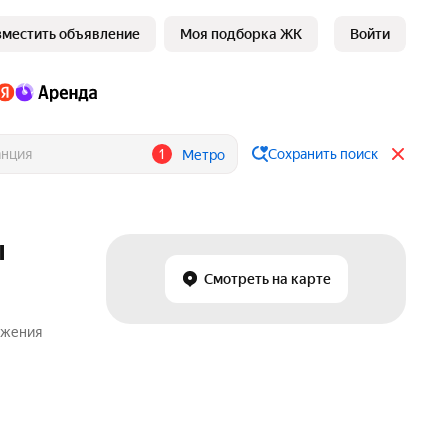
зместить объявление
Моя подборка ЖК
Войти
1
Сохранить поиск
Метро
ы
Смотреть на карте
ожения