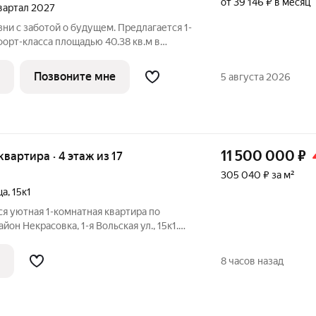
от 39 146 ₽ в месяц
квартал 2027
ни с заботой о будущем. Предлагается 1-
орт-класса площадью 40.38 кв.м в
.4КВ на 16-м этаже, в жилом комплексе
"Томилино Парк".Квартира комплекса на выбор: может быть как с
Позвоните мне
5 августа 2026
11 500 000
₽
 квартира · 4 этаж из 17
305 040 ₽ за м²
ца
,
15к1
я уютная 1-комнатная квартира по
йон Некрасовка, 1-я Вольская ул., 15к1.
. Квартира расположена на комфортном 4
2008 года постройки. В доме
8 часов назад