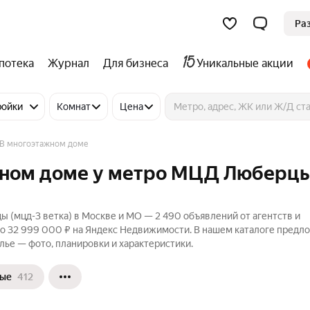
Ра
потека
Журнал
Для бизнеса
Уникальные акции
ройки
Комнат
Цена
В многоэтажном доме
ажном доме у метро МЦД Люберц
(мцд-3 ветка) в Москве и МО — 2 490 объявлений от агентств и
до 32 999 000 ₽ на Яндекс Недвижимости. В нашем каталоге предл
лье — фото, планировки и характеристики.
ные
412