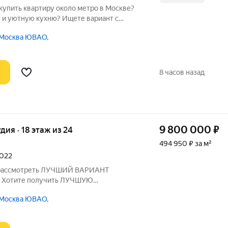
купить квартиру около метро в Москве?
и уютную кухню? Ищете вариант с
? Поздравляю! Она может быть вашей
 Москва ЮВАО,
ечная
c
8 часов назад
9 800 000
₽
удия · 18 этаж из 24
494 950 ₽ за м²
2022
ы рассмотреть ЛУЧШИЙ ВАРИАНТ
е? Хотите получить ЛУЧШУЮ
этом районе? Ищите квартиру с
 Москва ЮВАО,
ТИ? Тогда эта КВАРТИРА ДЛЯ ВАС!
, расположенная по адресу: