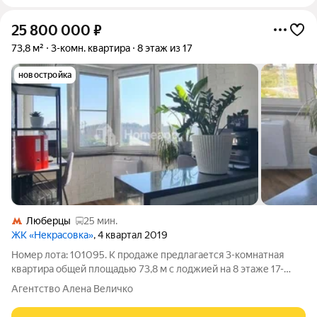
25 800 000
₽
73,8 м²
3-комн. квартира
8 этаж из 17
новостройка
Люберцы
25 мин.
ЖК «Некрасовка»
, 4 квартал 2019
Номер лота: 101095. К продаже предлагается 3-комнатная
квартира общей площадью 73,8 м с лоджией на 8 этаже 17-
этажного дома. По факту есть дополнительная спальня. Высота
Агентство Алена Величко
потолков 2,7 м. Функциональная планировка: все комнаты
изолированные.