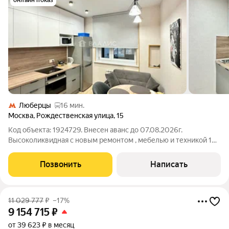
онлайн показ
Люберцы
16 мин.
Москва
,
Рождественская улица
,
15
Код объекта: 1924729. Внесен аванс до 07.08.2026г.
Высоколиквидная с новым ремонтом , мебелью и техникой 1
ком квартира общей площадью 38 кв.м. (43 кв.м. с балконом) в
теплом доме серии П-44Т 2012 года постройки. ДО МЕТРО 8
Позвонить
Написать
МИНУТ ПЕШКОМ. ДОКУМЕНТЫ
11 029 777
₽
–17%
9 154 715
₽
от 39 623 ₽ в месяц