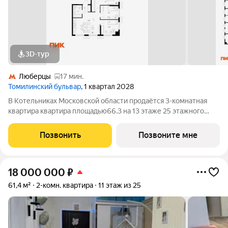
3D-тур
Люберцы
17 мин.
Томилинский бульвар
, 1 квартал 2028
В Котельниках Московской области продаётся 3-комнатная
квартира квартира площадью66.3 на 13 этаже 25 этажного
дома (корпус 5-8, секция 2) в проекте ПИК «Томилинский
бульвар». Удобное расположение 20 минут пешком до
Позвонить
Позвоните мне
станции метро «Котельники» и 10
18 000 000
₽
61,4 м²
2-комн. квартира
11 этаж из 25