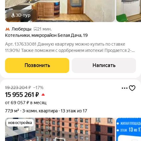
3D-тур
Люберцы
21 мин.
Котельники
,
микрорайон Белая Дача
,
19
Арт. 137633081 Данную квартиру можно купить по ставке
11.90%! Также поможем с одобрением ипотеки! Продается 2-х
комнатная квартира, расположенная по адресу: Московская
область, г.Котельники, мкр.Белая Дача, д.19. Площадь квартиры
Позвонить
Написать
составляет 61.4 м,
19 223 204
₽
–17%
15 955 261
₽
от 69 057 ₽ в месяц
77,9 м²
3-комн. квартира
13 этаж из 17
новостройка