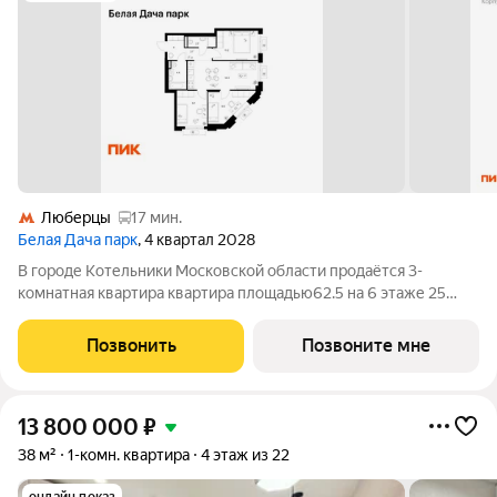
Люберцы
17 мин.
Белая Дача парк
, 4 квартал 2028
В городе Котельники Московской области продаётся 3-
комнатная квартира квартира площадью62.5 на 6 этаже 25
этажного дома (корпус 22.2, секция 6) в проекте ПИК «Белая
Дача парк». Удобное расположение 7 минут на автомобиле до
Позвонить
Позвоните мне
станции метро «Котельники»
13 800 000
₽
38 м²
1-комн. квартира
4 этаж из 22