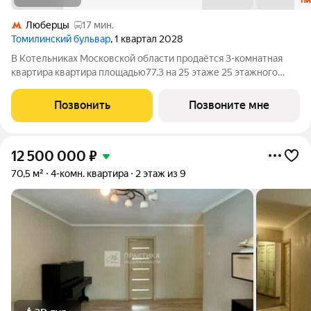
Люберцы
17 мин.
Томилинский бульвар
, 1 квартал 2028
В Котельниках Московской области продаётся 3-комнатная
квартира квартира площадью77.3 на 25 этаже 25 этажного
дома (корпус 5-8, секция 2) в проекте ПИК «Томилинский
бульвар». Удобное расположение 20 минут пешком до
Позвонить
Позвоните мне
станции метро «Котельники» и 10
12 500 000
₽
70,5 м²
4-комн. квартира
2 этаж из 9