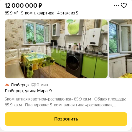
12 000 000
₽
85,9 м²
5-комн. квартира
4 этаж из 5
Люберцы
10 мин.
Люберцы
,
улица Мира
,
9
5комнатная квартира«распашонка» 85,9 кв.м - Общая площадь:
85,9 кв.м - Планировка: 5-комнаиная типа «распашонка»,
отличный вариант для большой семьи либо для разделения на
студии - Жилая площадь: 60,5 кв.м - Изолированные комнаты:
Позвонить
14,7, 13,8, 12,6,