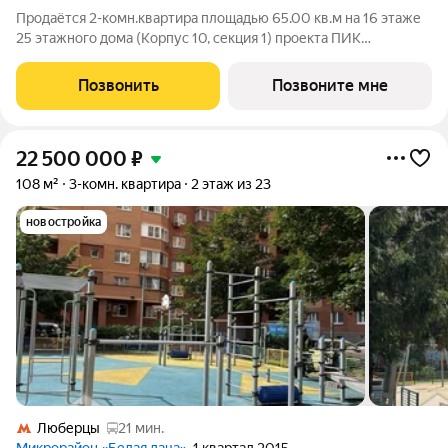
Продаётся 2-комн.квартира площадью 65.00 кв.м на 16 этаже
25 этажного дома (Корпус 10, секция 1) проекта ПИК
Кузьминский лес. Светлый просторный подъезд на уровне
земли, функциональная планировка, большие окна, с отделкой.
Позвонить
Позвоните мне
Жилой квартал «Кузьминский
22 500 000
₽
108 м²
3-комн. квартира
2 этаж из 23
новостройка
Люберцы
21 мин.