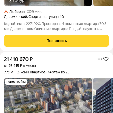
3D-тур
Люберцы
29 мин.
Дзержинский
,
Спортивная улица
,
10
Код объекта: 2271920. Просторная 4-комнатная квартира 70,5
м в Дзержинском Описание квартиры: Продаётся уютная
четырёхкомнатная квартира площадью 70,5 м, расположенная
на Спортивной улице в спокойном и благоустроенном районе
Позвонить
города Дзержинский.
21 410 670
₽
от 76 915 ₽ в месяц
77,1 м²
3-комн. квартира
14 этаж из 25
новостройка