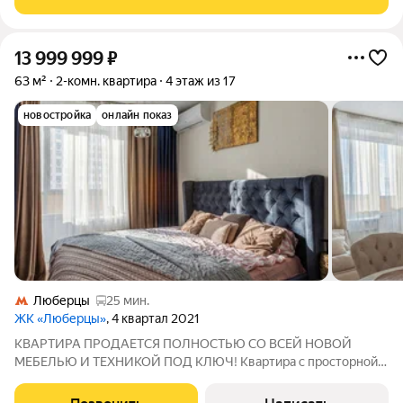
13 999 999
₽
63 м²
2-комн. квартира
4 этаж из 17
новостройка
онлайн показ
Люберцы
25 мин.
ЖК «Люберцы»
, 4 квартал 2021
КВАРТИРА ПРОДАЕТСЯ ПОЛНОСТЬЮ СО ВСЕЙ НОВОЙ
МЕБЕЛЬЮ И ТЕХНИКОЙ ПОД КЛЮЧ! Квартира с просторной
кухней -гостиной , 2 изолированные спальни , две огромные
лоджии 6 кв.м и 4 кв.м., в которых можно обустроить , зону