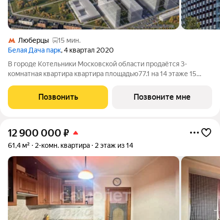
Люберцы
15 мин.
Белая Дача парк
, 4 квартал 2020
В городе Котельники Московской области продаётся 3-
комнатная квартира квартира площадью77.1 на 14 этаже 15
этажного дома (корпус 7.2, секция 8) в проекте ПИК «Белая
Дача парк». Удобное расположение 7 минут на автомобиле до
Позвонить
Позвоните мне
станции метро «Котельники»
12 900 000
₽
61,4 м²
2-комн. квартира
2 этаж из 14