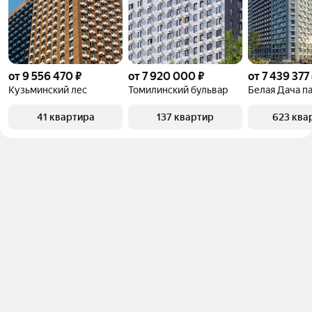
от 9 556 470 ₽
от 7 920 000 ₽
от 7 439 377
Кузьминский лес
Томилинский бульвар
Белая Дача п
41 квартира
137 квартир
623 ква