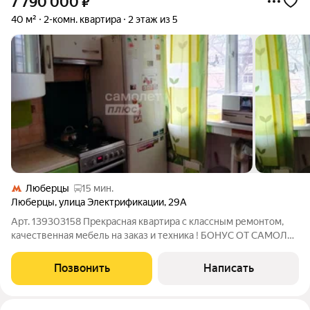
7 790 000
₽
40 м²
2-комн. квартира
2 этаж из 5
Люберцы
15 мин.
Люберцы
,
улица Электрификации
,
29А
Арт. 139303158 Прекрасная квартира с классным ремонтом,
качественная мебель на заказ и техника ! БОНУС ОТ САМОЛЕТ
ПРАЙМ: Чистота сделки, помощь с одобрением ипотеки под
12,25%,, торг при покупке О квартире: Квартира площадью 40
Позвонить
Написать
кв.м. 2 изолированные