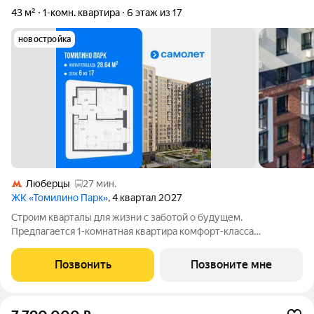
43 м²
1-комн. квартира
6 этаж из 17
новостройка
Люберцы
27 мин.
ЖК «Томилино Парк»
, 4 квартал 2027
Строим кварталы для жизни с заботой о будущем.
Предлагается 1-комнатная квартира комфорт-класса
площадью 43.01 кв.м в Томилино Парк, корпус 6.4КВ на 6-м
этаже, в жилом комплексе "Томилино Парк".Квартира
Позвонить
Позвоните мне
комплекса на выбор: может быть как с отделкой,