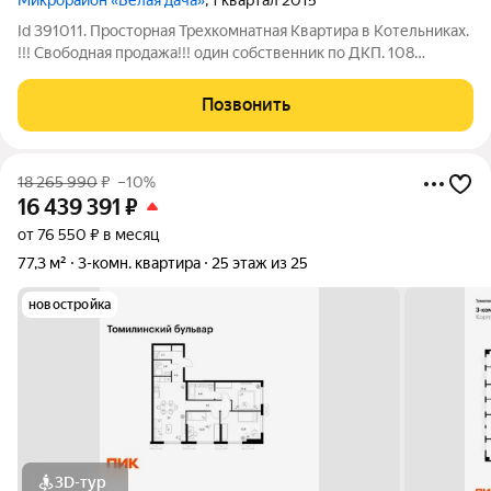
Микрорайон «Белая дача»
, 1 квартал 2015
Id 391011. Просторная Трехкомнатная Квартира в Котельниках.
!!! Свободная продажа!!! один собственник по ДКП. 108
квадратных метров, включая лоджию, распашная планировка
теплый кирпичный дом 2011 года постройки Евроремонт с
Позвонить
полной меблировкой и
18 265 990
₽
–10%
16 439 391
₽
от 76 550 ₽ в месяц
77,3 м²
3-комн. квартира
25 этаж из 25
новостройка
3D-тур