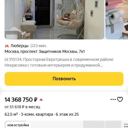
Люберцы
13 мин.
Москва
,
проспект Защитников Москвы
,
7к1
Id 315134. Просторная Евротрешка в современном районе
Некрасовка с готовым интерьером и продуманной
планировкой! Планировка и пространство: Перед вами не
просто квартира, а готовое пространство для комфортной
Позвонить
городской жизни. Реальная площадь объекта
14 368 750
₽
от 51 618 ₽ в месяц
62,5 м²
3-комн. квартира
6 этаж из 25
новостройка