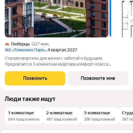
Люберцы
27 мин.
ЖК «Томилино Парк»
, 4 квартал 2027
Строим кварталы для жизни с заботой о будущем.
Предлагается 3-комнатная квартира комфорт-класса
площадью 77.85 кв.м в Томилино Парк, корпус 6.4КВ на 13-м
этаже, в жилом комплексе "Томилино Парк".Квартира
Позвонить
Позвоните мне
комплекса на выбор: может быть как с
Люди также ищут
1-комнатные
2-комнатные
3-комнатные
Студ
664 предложения
487 предложений
296 предложений
397 п