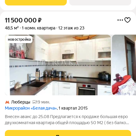
Комфорт + класса, монолит постройки
11 500 000
₽
48,5 м²
1-комн. квартира
12 этаж из 23
новостройка
Люберцы
19 мин.
Микрорайон «Белая дача»
, 1 квартал 2015
Внесен аванс до 25.08 Предлагается к продаже большая евро
двухкомнатная квартира общей площадью 50 М2 ( без балкона
48,5). о квартире: - полностью мебелирована - с готовым евро
ремонтом, продумано все до мелочей (делали для себя!):