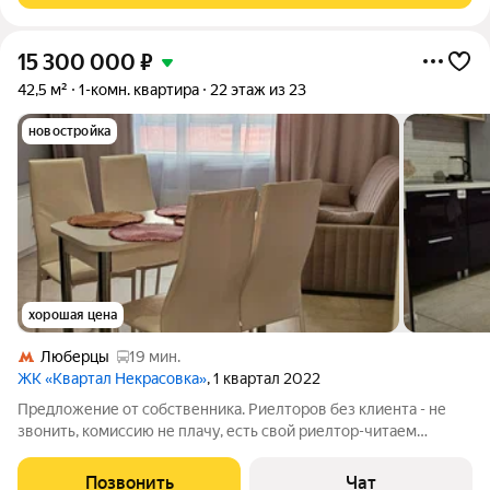
15 300 000
₽
42,5 м²
1-комн. квартира
22 этаж из 23
новостройка
хорошая цена
Люберцы
19 мин.
ЖК «Квартал Некрасовка»
, 1 квартал 2022
Предложение от собственника. Риелторов без клиента - не
звонить, комиссию не плачу, есть свой риелтор-читаем
внимательно. Светлая и уютная квартира евродвушка ,
планировка распашонка с московской пропиской в доме
Позвонить
Чат