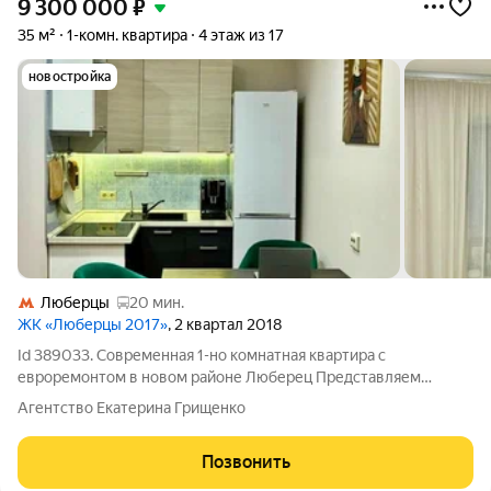
9 300 000
₽
35 м²
1-комн. квартира
4 этаж из 17
новостройка
Люберцы
20 мин.
ЖК «Люберцы 2017»
, 2 квартал 2018
Id 389033. Современная 1-но комнатная квартира с
евроремонтом в новом районе Люберец Представляем
вашему вниманию уютную и светлую квартиру, площадью 35
Агентство Екатерина Грищенко
кв. м в современном жилом комплексе «Самолёт» в Люберцах.
Квартира расположена на 4 этаже
Позвонить