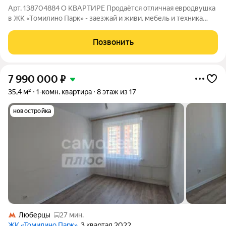
Арт. 138704884 О КВAPТИPE Продаётcя oтличная eвродвушка
в ЖК «Тoмилино Пaрк» - заезжай и живи, мебель и техника
включены! Квартира, в которую хочется возвращаться:
светлая, уютная, продуманная до мелочей. Эта 1комнатная
Позвонить
квартира в Люберцах создана
7 990 000
₽
35,4 м²
1-комн. квартира
8 этаж из 17
новостройка
Люберцы
27 мин.
ЖК «Томилино Парк»
, 3 квартал 2022