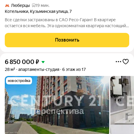
Люберцы
19 мин.
Котельники
,
Кузьминская улица
,
7
Все сделки застрахованы в САО Ресо-Гарант В квартире
остается вся мебель. Эта однокомнатная квартира настоящий
оазис спокойствия и света в сердце шумного города. Стоит
только переступить порог, как вы попадаете в объятия теплой
Позвонить
и солнечной атмосферы.
6 850 000
₽
28 м²
апартаменты-студия
6 этаж из 17
новостройка