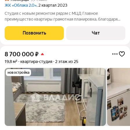
ЖК «Облака 2.0»
, 2 квартал 2023
Студия с новым ремонтом рядом с МЦД Главное
преимущество квартиры грамотная планировка, благодаря
которой создан функционал однокомнатной квартиры. Что
отличает квартиру: полноценная спальная зона с
Позвонить
Чат
ортопедическим матрасом; кухня с большой рабочей
8 700 000
₽
19,8 м²
квартира-студия
2 этаж из 25
новостройка