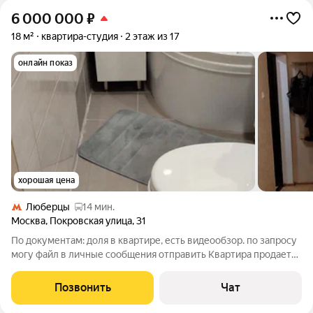
6 000 000
₽
18 м²
квартира-студия
2 этаж из 17
онлайн показ
хорошая цена
Люберцы
14 мин.
Москва
,
Покровская улица
,
31
По документам: доля в квартире, есть видеообзор. по запросу
могу файл в личные сообщения отправить Квартира продается
от собственника, без посредников и дополнительных
комиссий. Без обременений. Полностью оборудована
Позвонить
Чат
мебелью и техникой - все остаётся