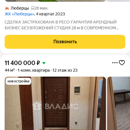
Люберцы
28 мин.
ЖК «Люберцы»
, 4 квартал 2023
СДЕЛКА ЗАСТРАХОВАНА В РЕСО-ГАРАНТИЯ АРЕНДНЫЙ
БИЗНЕС БЕЗ ВЛОЖЕНИЙ СТУДИЯ 28 м В СОВРЕМЕННОМ
МОНОЛИТНОМ ДОМЕ О квартире: в студии есть все
необходимое для проживания, выполнен косметический
Позвонить
ремонт, что позволяет сразу заселиться. Окна выходят на
тихий
11 400 000
₽
44 м²
1-комн. квартира
12 этаж из 23
новостройка