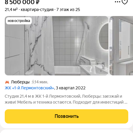
8 500 000
₽
21,4 м²
квартира-студия
7 этаж из 25
новостройка
Люберцы
14 мин.
ЖК «1-й Лермонтовский»
, 3 квартал 2022
Студия 21,4 м в ЖК 1-й Лермонтовский, Люберцы: заезжай и
живи! Мебель и техника остаются. Подходит для инвестиций О
квартире: Студия площадью 21,4 м на 7м этаже готова к
проживанию. Выполнена качественная светлая отделка
Позвонить
пространство выглядит