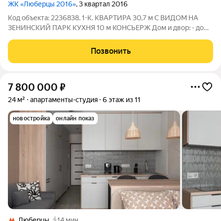
ЖК «Люберцы 2016»
, 3 квартал 2016
Код объекта: 2236838. 1-К. КВАРТИРА 30,7 м С ВИДОМ НА
ЗЕНИНСКИЙ ПАРК КУХНЯ 10 м КОНСЬЕРЖ Дом и двор: - дом
2016 года 17-ти этажный,корпус в составе масштабного
микрорайона ЖК «Люберцы» (ранее известного как «Люберцы
Позвонить
2016») от группы «Самолёт», -
7 800 000
₽
24 м²
апартаменты-студия
6 этаж из 11
новостройка
онлайн показ
Люберцы
14 мин.