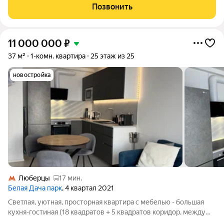
предложение в Москве однокомнатная квартира на проспекте
Позвонить
Защитников Москвы, 8. Это идеальный выбор
11 000 000
₽
37 м²
1-комн. квартира
25 этаж из 25
новостройка
Люберцы
17 мин.
Белая Дача парк
, 4 квартал 2021
Светлая, уютная, просторная квартира с мебелью - большая
кухня-гостиная (18 квадратов + 5 квадратов коридор, между
ними нет стены) дают ощущение воздуха. Компактная спальня