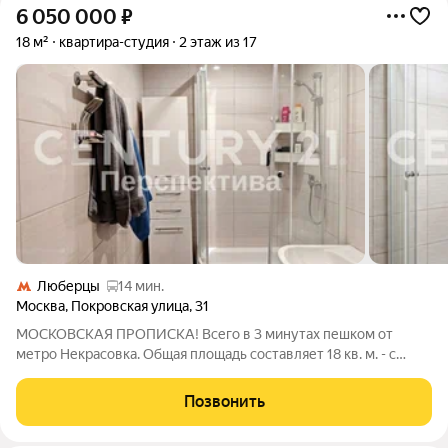
6 050 000
₽
18 м²
квартира-студия
2 этаж из 17
Люберцы
14 мин.
Москва
,
Покровская улица
,
31
МОСКОВСКАЯ ПРОПИСКА! Всего в 3 минутах пешком от
метро Некрасовка. Общая площадь составляет 18 кв. м. - с
балконом. Квартира расположена на 2 этаже 17-этажного
панельного дома (1 этаж - коммерция), построенного в 2011
Позвонить
году. Прекрасная возможность