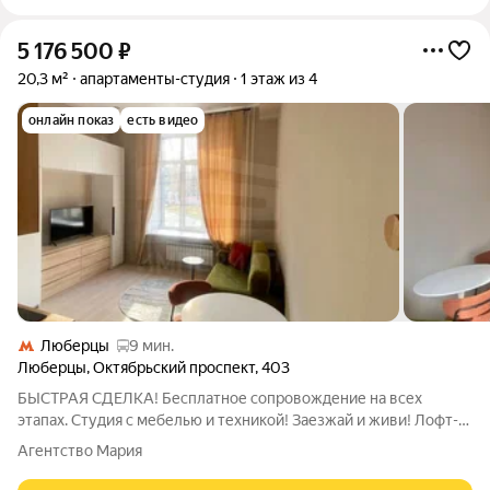
5 176 500
₽
20,3 м²
апартаменты-студия
1 этаж из 4
онлайн показ
есть видео
Люберцы
9 мин.
Люберцы
,
Октябрьский проспект
,
403
БЫСТРАЯ СДЕЛКА! Бесплатное сопровождение на всех
этапах. Студия с мебелью и техникой! Заезжай и живи! Лофт-
квартал «Октябрьский» это выбор для тех, кому важен
Агентство Мария
комфорт, уют, стильные и современные решения. Тут каждый
сможет найти пространство для