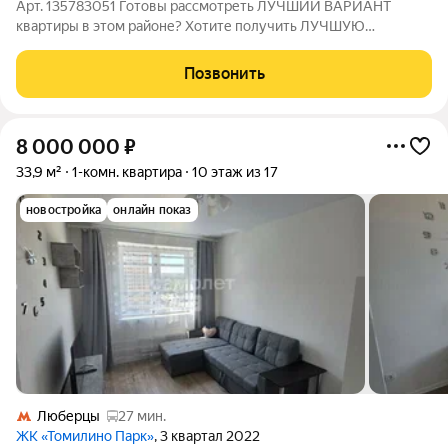
Арт. 135783051 Готовы рассмотреть ЛУЧШИЙ ВАРИАНТ
квартиры в этом районе? Хотите получить ЛУЧШУЮ
СТОИМОСТЬ квартиры в этом районе? Ищите квартиру с
ГАРАНТИЕЙ БЕЗОПАСНОСТИ? Тогда эта КВАРТИРА ДЛЯ ВАС!
Позвонить
Однокомнатная квартира, расположенная по адресу:
8 000 000
₽
33,9 м²
1-комн. квартира
10 этаж из 17
новостройка
онлайн показ
Люберцы
27 мин.
ЖК «Томилино Парк»
, 3 квартал 2022