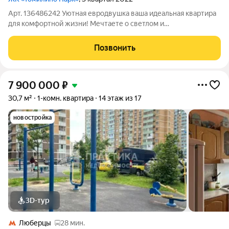
Арт. 136486242 Уютная евродвушка ваша идеальная квартира
для комфортной жизни! Мечтаете о светлом и
функциональном пространстве, где каждый квадратный метр
продуман до мелочей? Представляем вам стильную
Позвонить
евродвушку отличный выбор для одного
7 900 000
₽
30,7 м²
1-комн. квартира
14 этаж из 17
новостройка
3D-тур
Люберцы
28 мин.