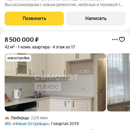
Высоколиквидная с новым ремонтом , мебелью и техникой 1
ком квартира общей площадью 38 кв.м. (43 кв.м. с балконом) в
теплом доме серии П-44Т 2012 года постройки. ДО МЕТРО 8
Позвонить
Написать
МИНУТ ПЕШКОМ. ДОКУМЕНТЫ
8 500 000
₽
42 м²
1-комн. квартира
4 этаж из 17
новостройка
Люберцы
29 мин.
ЖК «Новые Островцы»
, 1 квартал 2019