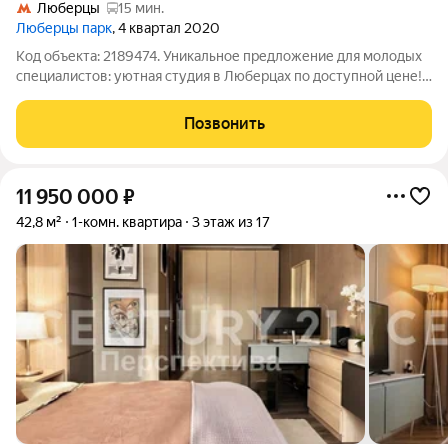
Люберцы
15 мин.
Люберцы парк
, 4 квартал 2020
Код объекта: 2189474. Уникальное предложение для молодых
специалистов: уютная студия в Люберцах по доступной цене!
Продаётся студия площадью 19,8 кв. м на улице 8 Марта, 20к2 в
городе Люберцы. Квартира расположена на втором этаже 25-
Позвонить
этажного
11 950 000
₽
42,8 м²
1-комн. квартира
3 этаж из 17