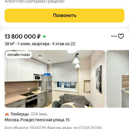
Агентство Екатерина Грищенко
Общая площадь 31,5 м Просторная кухня-гостиная 14 м +
отдельная спальня
Позвонить
13 800 000
₽
38 м²
1-комн. квартира
4 этаж из 22
онлайн показ
Люберцы
16 мин.
Москва
,
Рождественская улица
,
15
Код объекта: 1924729. Внесен аванс до 07.08.2026г.