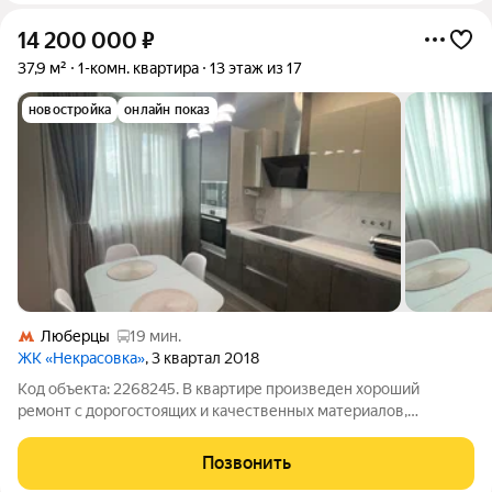
14 200 000
₽
37,9 м²
1-комн. квартира
13 этаж из 17
новостройка
онлайн показ
Люберцы
19 мин.
ЖК «Некрасовка»
, 3 квартал 2018
Код объекта: 2268245. В квартире произведен хороший
ремонт с дорогостоящих и качественных материалов,
собственность более 5 лет, альтернатива, два взрослых
собственника. Рядом с домом вся развитая инфраструктура
Позвонить
города, неподалеку озеро . За квартиру