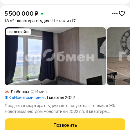
5 500 000
₽
18 м²
квартира-студия
11 этаж из 17
новостройка
Люберцы
14 мин.
ЖК «Новотомилино»
, 1 квартал 2022
Продается квaртиpа студия: светлая, уютная, теплая, в ЖК
Новотомилино, дом монолитный 2022 г.п. В квартире
выполнен качественный ремонт и есть все для комфортного
проживания: кухонный гарнитур, спальные места, мебель и
Позвонить
бытовая техника. Развитая